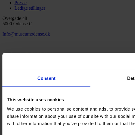
Presse
Ledige stillinger
Overgade 48
5000 Odense C
Info@museumodense.dk
Telefon:
(+45) 31 25 80 80
Telefontid: mandag-torsdag: 9.30-14.00
Fredag: 9.30-12.00
Consent
Det
CVR-nr.: 39156040
EAN nr. 5790002433825
This website uses cookies
We use cookies to personalise content and ads, to provide so
share information about your use of our site with our social
with other information that you’ve provided to them or that th
Den fynske landsby
H.C. Andersens hus