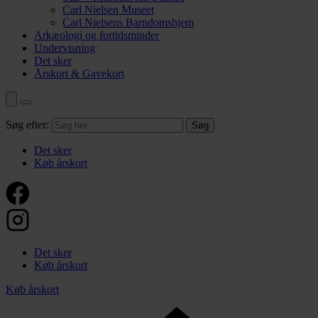
Carl Nielsen Museet
Carl Nielsens Barndomshjem
Arkæologi og fortidsminder
Undervisning
Det sker
Årskort & Gavekort
Søg efter:
Det sker
Køb årskort
Det sker
Køb årskort
Køb årskort