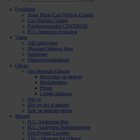
Forskning
Anne Marie Carl-Nielsen Centret
Carl Nielsen Centret
Forsknings­center CENTRUM
H.C. Andersen forskning
Viden
Alle udgivelser
Museum Odenses blog
Samlinger
Oldsagsprotokollerne
Om os
Om Museum Odense
Bestyrelse og strategi
Medarbejdere
Presse
Ledige stillinger
Støt os
Bliv en del af museet
Salg og tjenesteydelser
Museer
H.C. Andersens Hus
H.C. Andersens Barndomshjem
Den Fynske Landsby
TID – Museum for Odense