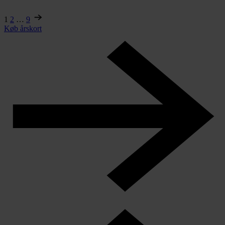
1
2
…
9
Køb årskort