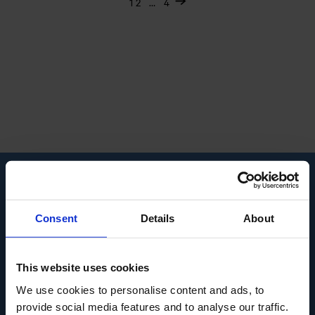
1
2
…
4
Indlægsinddeling
Om Museum Odense
Presse
Consent
Details
About
Ledige stillinger
This website uses cookies
We use cookies to personalise content and ads, to
Overgade 48
provide social media features and to analyse our traffic.