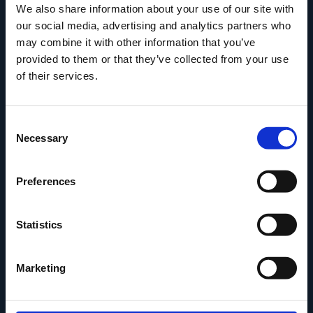
5000 Odense C
We also share information about your use of our site with
Info@museumodense.dk
our social media, advertising and analytics partners who
may combine it with other information that you’ve
Telefon:
(+45) 31 25 80 80
provided to them or that they’ve collected from your use
Telefontid: mandag-torsdag: 9.30-14.00
of their services.
Fredag: 9.30-12.00
CVR-nr.: 39156040
Consent
EAN nr. 5790002433825
Necessary
Selection
Preferences
Den Fynske Landsby
Statistics
H.C. Andersens Hus
H.C. Andersens Barndomshjem
Marketing
TID – Museum For Odense
Carl Nielsen Museet