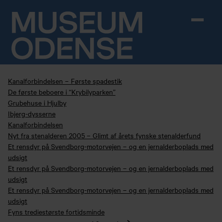
Skip to content
Kanalforbindelsen – Første spadestik
De første beboere i “Krybilyparken”
Grubehuse i Hjulby
Ibjerg-dysserne
Kanalforbindelsen
Nyt fra stenalderen 2005 – Glimt af årets fynske stenalderfund
Et rensdyr på Svendborg-motorvejen – og en jernalderboplads med
udsigt
Et rensdyr på Svendborg-motorvejen – og en jernalderboplads med
udsigt
Et rensdyr på Svendborg-motorvejen – og en jernalderboplads med
udsigt
Fyns trediestørste fortidsminde