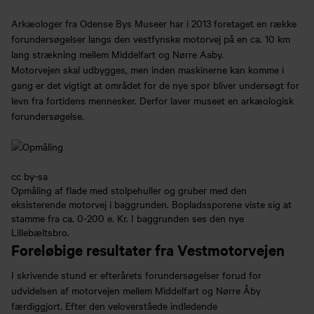
Arkæologer fra Odense Bys Museer har i 2013 foretaget en række
forundersøgelser langs den vestfynske motorvej på en ca. 10 km
lang strækning mellem Middelfart og Nørre Aaby.
Motorvejen skal udbygges, men inden maskinerne kan komme i
gang er det vigtigt at området for de nye spor bliver undersøgt for
levn fra fortidens mennesker. Derfor laver museet en arkæologisk
forundersøgelse.
cc by-sa
Opmåling af flade med stolpehuller og gruber med den
eksisterende motorvej i baggrunden. Bopladssporene viste sig at
stamme fra ca. 0-200 e. Kr. I baggrunden ses den nye
Lillebæltsbro.
Foreløbige resultater fra Vestmotorvejen
I skrivende stund er efterårets forundersøgelser forud for
udvidelsen af motorvejen mellem Middelfart og Nørre Åby
færdiggjort. Efter den veloverståede indledende