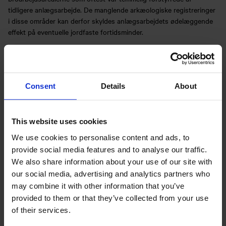
tidligere anlægsarbejde. De manglende arkæologiske registreringer
i disse områder kan derfor skyldes anlægsarbejdets ødelæggende
effekt på eventuelle jordfaste fortidsminder.
Forundersøgelserne på de resterende arealer langs den
eksisterende motorvej afventer Vejdirektoratets godkendelse og er
planlagt til at gå i gang i løbet af 2012.
Consent
Details
About
For spørgsmål henvises til arkæolog Jakob Bonde, Odense Bys
Museer på: tlf 2090 1311
This website uses cookies
We use cookies to personalise content and ads, to
provide social media features and to analyse our traffic.
cc by-sa
We also share information about your use of our site with
Oversigt over de områder af den planlagte motorvejsudvidelse, der
er blevet undersøgt i efteråret 2011 langs den eksisterende
our social media, advertising and analytics partners who
motorvej. De forundersøgte områder er markeret med rød. Mod øst
may combine it with other information that you’ve
blev der først og fremmest foretaget undersøgelser omkring de
provided to them or that they’ve collected from your use
eksisterende broer, mens der mod vest var mulighed for at foretage
of their services.
forundersøgelser af længere strækninger. Her fandtes spredte
bopladsspor fra flere perioder af forhistorien. Ingen af dem var dog