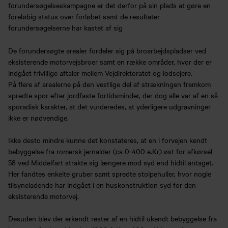
forundersøgelseskampagne er det derfor på sin plads at gøre en
foreløbig status over forløbet samt de resultater
forundersøgelserne har kastet af sig
De forundersøgte arealer fordeler sig på broarbejdspladser ved
eksisterende motorvejsbroer samt en række områder, hvor der er
indgået frivillige aftaler mellem Vejdirektoratet og lodsejere.
På flere af arealerne på den vestlige del af strækningen fremkom
spredte spor efter jordfaste fortidsminder, der dog alle var af en så
sporadisk karakter, at det vurderedes, at yderligere udgravninger
ikke er nødvendige.
Ikke desto mindre kunne det konstateres, at en i forvejen kendt
bebyggelse fra romersk jernalder (ca 0-400 e.Kr) øst for afkørsel
58 ved Middelfart strakte sig længere mod syd end hidtil antaget.
Her fandtes enkelte gruber samt spredte stolpehuller, hvor nogle
tilsyneladende har indgået i en huskonstruktion syd for den
eksisterende motorvej.
Desuden blev der erkendt rester af en hidtil ukendt bebyggelse fra