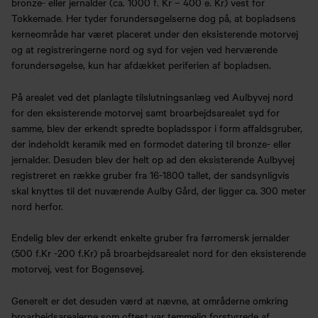
bronze- eller jernalder (ca. 1000 f. Kr – 400 e. Kr) vest for
Tokkemade. Her tyder forundersøgelserne dog på, at bopladsens
kerneområde har været placeret under den eksisterende motorvej
og at registreringerne nord og syd for vejen ved herværende
forundersøgelse, kun har afdækket periferien af bopladsen.
På arealet ved det planlagte tilslutningsanlæg ved Aulbyvej nord
for den eksisterende motorvej samt broarbejdsarealet syd for
samme, blev der erkendt spredte bopladsspor i form affaldsgruber,
der indeholdt keramik med en formodet datering til bronze- eller
jernalder. Desuden blev der helt op ad den eksisterende Aulbyvej
registreret en række gruber fra 16-1800 tallet, der sandsynligvis
skal knyttes til det nuværende Aulby Gård, der ligger ca. 300 meter
nord herfor.
Endelig blev der erkendt enkelte gruber fra førromersk jernalder
(500 f.Kr -200 f.Kr) på broarbejdsarealet nord for den eksisterende
motorvej, vest for Bogensevej.
Generelt er det desuden værd at nævne, at områderne omkring
broarbejdsarealerne som oftest var temmelig forstyrrede af