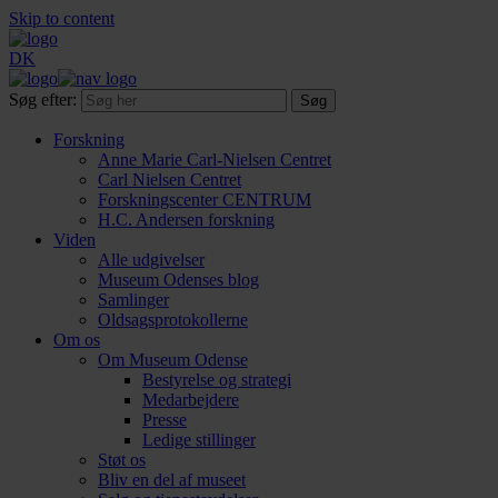
Skip to content
DK
Søg efter:
Forskning
Anne Marie Carl-Nielsen Centret
Carl Nielsen Centret
Forsknings­center CENTRUM
H.C. Andersen forskning
Viden
Alle udgivelser
Museum Odenses blog
Samlinger
Oldsagsprotokollerne
Om os
Om Museum Odense
Bestyrelse og strategi
Medarbejdere
Presse
Ledige stillinger
Støt os
Bliv en del af museet