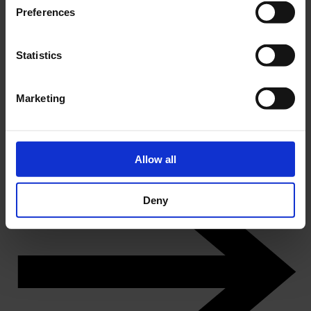
Preferences
Statistics
Marketing
DK
Storbyen Odense og Møntergården som byens og øens museum
Køb årskort
Allow all
Deny