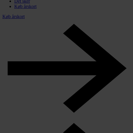
Det sker
Køb årskort
Køb årskort