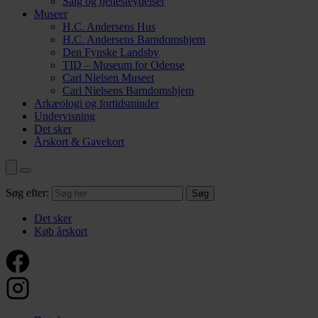
Salg og tjenesteydelser
Museer
H.C. Andersens Hus
H.C. Andersens Barndomshjem
Den Fynske Landsby
TID – Museum for Odense
Carl Nielsen Museet
Carl Nielsens Barndomshjem
Arkæologi og fortidsminder
Undervisning
Det sker
Årskort & Gavekort
Søg efter:
Det sker
Køb årskort