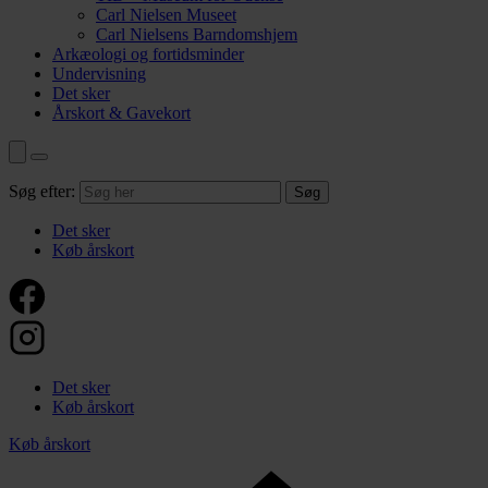
Carl Nielsen Museet
Carl Nielsens Barndomshjem
Arkæologi og fortidsminder
Undervisning
Det sker
Årskort & Gavekort
Søg efter:
Det sker
Køb årskort
Det sker
Køb årskort
Køb årskort