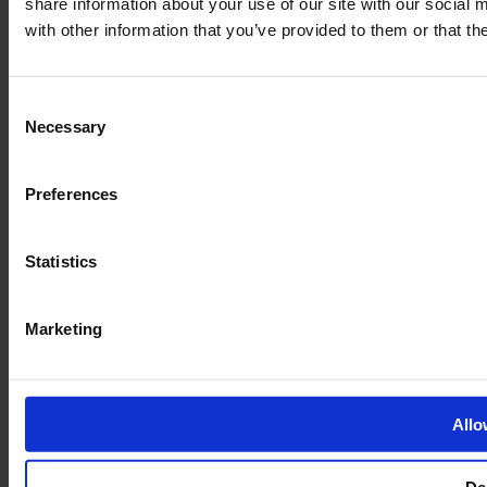
share information about your use of our site with our social
with other information that you’ve provided to them or that th
Den fynske landsby
H.C. Andersens hus
H.C. Andersens barndomshjem
Consent
TID – Museum for Odense
Necessary
Carl Nielsen museet
Selection
Carl Nielsen barndomshjem
Preferences
Statistics
Marketing
Bæredygtig museumsdrift
Du er på et museum mærket Green Attraction. Her kan du læse
mere om vores tanker om bæredygtig museumsdrift
Allo
Læs mere her