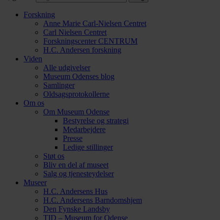
Forskning
Anne Marie Carl-Nielsen Centret
Carl Nielsen Centret
Forsknings­center CENTRUM
H.C. Andersen forskning
Viden
Alle udgivelser
Museum Odenses blog
Samlinger
Oldsagsprotokollerne
Om os
Om Museum Odense
Bestyrelse og strategi
Medarbejdere
Presse
Ledige stillinger
Støt os
Bliv en del af museet
Salg og tjenesteydelser
Museer
H.C. Andersens Hus
H.C. Andersens Barndomshjem
Den Fynske Landsby
TID – Museum for Odense