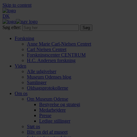
Skip to content
DK
Søg efter:
Forskning
Anne Marie Carl-Nielsen Centret
Carl Nielsen Centret
Forsknings­center CENTRUM
H.C. Andersen forskning
Viden
Alle udgivelser
Museum Odenses blog
Samlinger
Oldsagsprotokollerne
Om os
Om Museum Odense
Bestyrelse og strategi
Medarbejdere
Presse
Ledige stillinger
Støt os
Bliv en del af museet