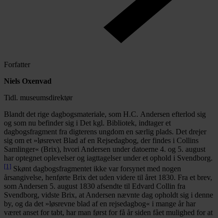
Forfatter
Niels Oxenvad
Tidl. museumsdirektør
Blandt det rige dagbogsmateriale, som H.C. Andersen efterlod sig
og som nu befinder sig i Det kgl. Bibliotek, indtager et
dagbogsfragment fra digterens ungdom en særlig plads. Det drejer
sig om et »løsrevet Blad af en Rejsedagbog, der findes i Collins
Samlinger« (Brix), hvori Andersen under datoerne 4. og 5. august
har optegnet oplevelser og iagttagelser under et ophold i Svendborg.
[1]
Skønt dagbogsfragmentet ikke var forsynet med nogen
årsangivelse, henførte Brix det uden videre til året 1830. Fra et brev,
som Andersen 5. august 1830 afsendte til Edvard Collin fra
Svendborg, vidste Brix, at Andersen nævnte dag opholdt sig i denne
by, og da det »løsrevne blad af en rejsedagbog« i mange år har
været anset for tabt, har man først for få år siden fået mulighed for at