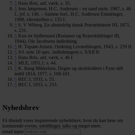
^
Hans Brix, anf. værk. s. 35.
^
Jens Jørgensen, H.C. Andersen – en sand myte, 1987, s. 46
f., jvf. s. 149. – Samme forf., H.C. Andersen Erindringer,
1988, efterskriften s. 155 f.
^
S. V Wiberg, En almindelig dansk Præstehistorie HI, 1871,
s. 231.
^
Kun en Spillemand (Romaner og Rejseskildringer III,
1944), Ole Jacobsens indledning.
^
H. Topsøe-Jensen, Omkring Levnedsbogen, 1943, s. 259 ff.
^
Jvf. note 10 spec. indledningens s. XXII ff.
^
Hans Brix, anf. værk, s. 46 f.
^
MLE, 1951,1, s. 44.
^
K. Bang Mikkelsen, Degne og skoleholdere i Fyns stift
indtil 1814, 1977, s. 100-101.
^
BEC I, 1933, s. 55.
^
BEC I, 1933, s. 253.
Nyhedsbrev
Få tilsendt vores inspirerende nyhedsbrev, hvor du kan læse om
kommende events, udstillinger, talks og meget mere.
email input