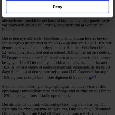
som Andersen betragtede flygtigt i Nicolaj kirke, under besøg i
denne kirke 5. august. Hvad der interesserede Andersen mest i
Deny
kirken, var dog ikke dens altertavle, men et stort maleri, som han har
givet en indgående beskrivelse af. Om altertavlen – eller rettere sagt
altertavlerne – meddeles det kun i al korthed: »… dets gamle Tavle
var Nadveren, nu er der Christus, som træder ud af Graven, af
Edelin«.
Det er den nye altertavle, Eddeliens altertavle, som leverer beviset
for, at dagbogsfragmentet er fra 1836 – og ikke fra 1830. I 1836 var
denne altertavle af den nordtyske maler Heinrich Eddelien (1802-
52) endog meget ny, idet den er dateret 1835 og var sat op i dette år.
[5]
Denne altertavle har H.C. Andersen af gode grunde ikke kunnet
besigtige i 1830! Det skal lige i forbifarten nævnes, at der fra året
1836 er bevaret endnu et dagbogsfragment, dækkende de første 10
dage (l.-l0.juni) af den sommerrejse, som H.C. Andersen foretog i
[6]
1836 og som sidst på turen førte digteren til Svendborg.
Med denne omdatering af dagbogsfragmentet bliver visse af dets
oplysninger umiddelbart mere forståelige end de ville være, såfremt
1830-dateringen fortsat skulle opretholdes.
Det afsluttende udbrud: »Almægtige Gud! dig alene har jeg, Du
styre min Skjæbne, jeg maa hengive mig Dig! Giv mig Udkomme!
Giv mig en Brud! mit Blod vil Kjærlighed, som mit Hjerte vil det!