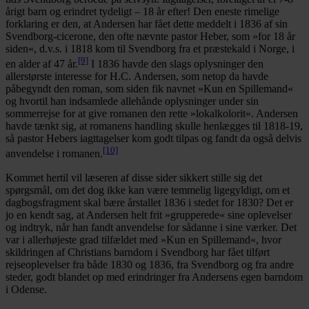
årigt barn og erindret tydeligt – 18 år efter! Den eneste rimelige
forklaring er den, at Andersen har fået dette meddelt i 1836 af sin
Svendborg-cicerone, den ofte nævnte pastor Heber, som »for 18 år
siden«, d.v.s. i 1818 kom til Svendborg fra et præstekald i Norge, i
[9]
en alder af 47 år.
I 1836 havde den slags oplysninger den
allerstørste interesse for H.C. Andersen, som netop da havde
påbegyndt den roman, som siden fik navnet »Kun en Spillemand«
og hvortil han indsamlede allehånde oplysninger under sin
sommerrejse for at give romanen den rette »lokalkolorit«. Andersen
havde tænkt sig, at romanens handling skulle henlægges til 1818-19,
så pastor Hebers iagttagelser kom godt tilpas og fandt da også delvis
[10]
anvendelse i romanen.
Kommet hertil vil læseren af disse sider sikkert stille sig det
spørgsmål, om det dog ikke kan være temmelig ligegyldigt, om et
dagbogsfragment skal bære årstallet 1836 i stedet for 1830? Det er
jo en kendt sag, at Andersen helt frit »grupperede« sine oplevelser
og indtryk, når han fandt anvendelse for sådanne i sine værker. Det
var i allerhøjeste grad tilfældet med »Kun en Spillemand«, hvor
skildringen af Christians barndom i Svendborg har fået tilført
rejseoplevelser fra både 1830 og 1836, fra Svendborg og fra andre
steder, godt blandet op med erindringer fra Andersens egen barndom
i Odense.