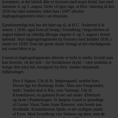
konstatere, at det faktisk
ikke
er forsynet med noget årstal, kun med
datoerne 4. og 5. august. Dette vil igen sige, at Brix’ datering til året
1830 har stået uantastet, siden han i 1907 aftrykte
dagbogsfragmentets tekst i sin disputats.
Ejendommeligt nok har det føjet sig så, at H.C. Andersen 6 år
senere, i 1836, også kom på besøg i Svendborg i begyndelsen af
august måned og vitterlig tilbragte dagene 4. og 5. august i denne
købstad. Skal dagbogsfragmentet da forsynes med årstallet 1836, i
stedet for 1830? Som det gerne skulle fremgå af det efterfølgende,
må svaret blive et ja.
Uanset at dagbogsfragmentet allerede er trykt to steder, hvortil man
kan henvise, vil det nok – for forståelsens skyld – være praktisk at
bringe dets tekst hér, korrigeret for Brix’ mindre betydende
fejllæsninger.
Den 4 August
. Gik til St. Jørgensgaard, snubbe kors.
Haven lige for Breininge Kirke. Man seer Færgestedet,
midt i Vandet stod et Riis, som Varetegn. Gik til
Klosterhaven, en gammel Kone sad under Æbletræet
og læste i Psalmebogen. St Jørgens Gaard er grundlagt
af Gustav Vasas Tante Anne Rønnow, som boede paa
Hvidkilde. Klosterhavens Spids, er det sydligste punkt
af Fyen. Mod Svendborg vise Skibene sig først, som de