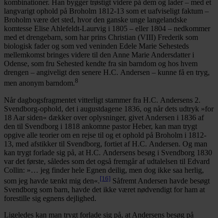
kombinationer. Han bygger trøstigt videre på dem og lader – med et
langvarigt ophold på Broholm 1812-13 som et uafviseligt faktum –
Broholm være det sted, hvor den ganske unge langelandske
komtesse Elise Ahlefeldt-Laurvig i 1805 – eller 1804 – nedkommer
med et drengebarn, som har prins Christian (VIII) Frederik som
biologisk fader og som ved veninden Edele Marie Sehesteds
mellemkomst bringes videre til den Anne Marie Andersdatter i
Odense, som fru Sehested kendte fra sin barndom og hos hvem
drengen – angiveligt den senere H.C. Andersen – kunne få en tryg,
8
men anonym barndom.
Når dagbogsfragmentet vitterligt stammer fra H.C. Andersens 2.
Svendborg-ophold, det i augustdagene 1836, og når dets udtryk »for
18 Aar siden« dækker over oplysninger, givet Andersen i 1836 af
den til Svendborg i 1818 ankomne pastor Heber, kan man trygt
opgive alle teorier om en rejse til og et ophold på Broholm i 1812-
13, med afstikker til Svendborg, fortiet af H.C. Andersen. Og man
kan trygt forlade sig på, at H.C. Andersens besøg i Svendborg 1830
var det første, således som det også fremgår af udtalelsen til Edvard
Collin: »… jeg finder hele Egnen deilig, men dog ikke saa herlig,
[16]
som jeg havde tænkt mig den«.
Såfremt Andersen havde besøgt
Svendborg som barn, havde det ikke været nødvendigt for ham at
forestille sig egnens dejlighed.
Ligeledes kan man trygt forlade sig på, at Andersens besøg på