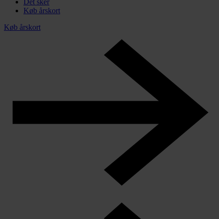
Det sker
Køb årskort
Køb årskort