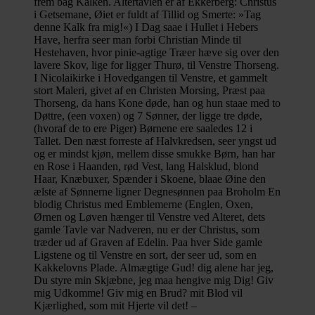
frem bag Kalken. Altertavlen er af Ekkerberg: Christus
i Getsemane, Øiet er fuldt af Tillid og Smerte: »Tag
denne Kalk fra mig!«) I Dag saae i Hullet i Hebers
Have, herfra seer man forbi Christian Minde til
Hestehaven, hvor pinie-agtige Træer hæve sig over den
lavere Skov, lige for ligger Thurø, til Venstre Thorseng.
I Nicolaikirke i Hovedgangen til Venstre, et gammelt
stort Maleri, givet af en Christen Morsing, Præst paa
Thorseng, da hans Kone døde, han og hun staae med to
Døttre, (een voxen) og 7 Sønner, der ligge tre døde,
(hvoraf de to ere Piger) Børnene ere saaledes 12 i
Tallet. Den næst forreste af Halvkredsen, seer yngst ud
og er mindst kjøn, mellem disse smukke Børn, han har
en Rose i Haanden, rød Vest, lang Halsklud, blond
Haar, Knæbuxer, Spænder i Skoene, blaae Øine den
ælste af Sønnerne ligner Degnesønnen paa Broholm En
blodig Christus med Emblemerne (Englen, Oxen,
Ørnen og Løven hænger til Venstre ved Alteret, dets
gamle Tavle var Nadveren, nu er der Christus, som
træder ud af Graven af Edelin. Paa hver Side gamle
Ligstene og til Venstre en sort, der seer ud, som en
Kakkelovns Plade. Almægtige Gud! dig alene har jeg,
Du styre min Skjæbne, jeg maa hengive mig Dig! Giv
mig Udkomme! Giv mig en Brud? mit Blod vil
Kjærlighed, som mit Hjerte vil det! –