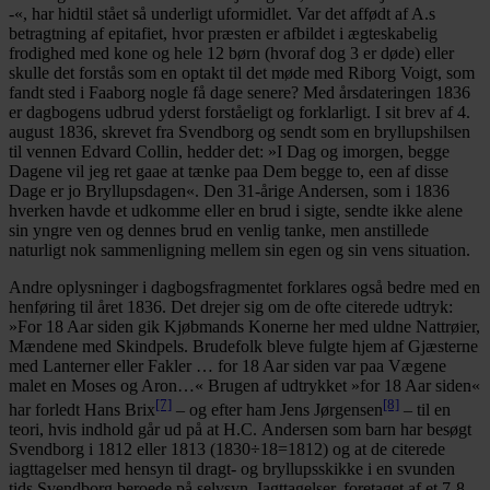
-«, har hidtil stået så underligt uformidlet. Var det affødt af A.s
betragtning af epitafiet, hvor præsten er afbildet i ægteskabelig
frodighed med kone og hele 12 børn (hvoraf dog 3 er døde) eller
skulle det forstås som en optakt til det møde med Riborg Voigt, som
fandt sted i Faaborg nogle få dage senere? Med årsdateringen 1836
er dagbogens udbrud yderst forståeligt og forklarligt. I sit brev af 4.
august 1836, skrevet fra Svendborg og sendt som en bryllupshilsen
til vennen Edvard Collin, hedder det: »I Dag og imorgen, begge
Dagene vil jeg ret gaae at tænke paa Dem begge to, een af disse
Dage er jo Bryllupsdagen«. Den 31-årige Andersen, som i 1836
hverken havde et udkomme eller en brud i sigte, sendte ikke alene
sin yngre ven og dennes brud en venlig tanke, men anstillede
naturligt nok sammenligning mellem sin egen og sin vens situation.
Andre oplysninger i dagbogsfragmentet forklares også bedre med en
henføring til året 1836. Det drejer sig om de ofte citerede udtryk:
»For 18 Aar siden gik Kjøbmands Konerne her med uldne Nattrøier,
Mændene med Skindpels. Brudefolk bleve fulgte hjem af Gjæsterne
med Lanterner eller Fakler … for 18 Aar siden var paa Vægene
malet en Moses og Aron…« Brugen af udtrykket »for 18 Aar siden«
[7]
[8]
har forledt Hans Brix
– og efter ham Jens Jørgensen
– til en
teori, hvis indhold går ud på at H.C. Andersen som barn har besøgt
Svendborg i 1812 eller 1813 (1830÷18=1812) og at de citerede
iagttagelser med hensyn til dragt- og bryllupsskikke i en svunden
tids Svendborg beroede på selvsyn. Iagttagelser, foretaget af et 7-8