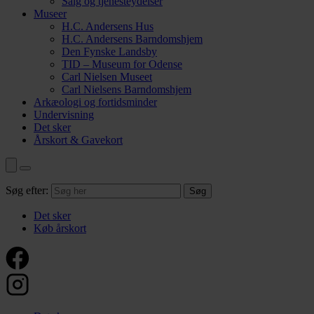
Salg og tjenesteydelser
Museer
H.C. Andersens Hus
H.C. Andersens Barndomshjem
Den Fynske Landsby
TID – Museum for Odense
Carl Nielsen Museet
Carl Nielsens Barndomshjem
Arkæologi og fortidsminder
Undervisning
Det sker
Årskort & Gavekort
Søg efter:
Det sker
Køb årskort