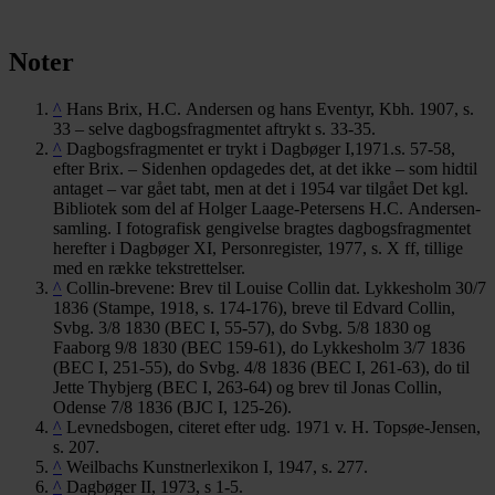
Noter
^
Hans Brix, H.C. Andersen og hans Eventyr, Kbh. 1907, s.
33 – selve dagbogsfragmentet aftrykt s. 33-35.
^
Dagbogsfragmentet er trykt i Dagbøger I,1971.s. 57-58,
efter Brix. – Sidenhen opdagedes det, at det ikke – som hidtil
antaget – var gået tabt, men at det i 1954 var tilgået Det kgl.
Bibliotek som del af Holger Laage-Petersens H.C. Andersen-
samling. I fotografisk gengivelse bragtes dagbogsfragmentet
herefter i Dagbøger XI, Personregister, 1977, s. X ff, tillige
med en række tekstrettelser.
^
Collin-brevene: Brev til Louise Collin dat. Lykkesholm 30/7
1836 (Stampe, 1918, s. 174-176), breve til Edvard Collin,
Svbg. 3/8 1830 (BEC I, 55-57), do Svbg. 5/8 1830 og
Faaborg 9/8 1830 (BEC 159-61), do Lykkesholm 3/7 1836
(BEC I, 251-55), do Svbg. 4/8 1836 (BEC I, 261-63), do til
Jette Thybjerg (BEC I, 263-64) og brev til Jonas Collin,
Odense 7/8 1836 (BJC I, 125-26).
^
Levnedsbogen, citeret efter udg. 1971 v. H. Topsøe-Jensen,
s. 207.
^
Weilbachs Kunstnerlexikon I, 1947, s. 277.
^
Dagbøger II, 1973, s 1-5.