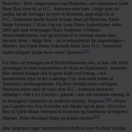
Broholm«. Med »degnesønnen paa Broholm« som fundament fandt
Hans Brix frem til, at H.C. Andersen som barn, i følge med sin
moder, havde foretaget en rejse til Broholm, angiveligt for at
H.C. Andersens moder kunne besøge fruen på Broholm, Edele
Marie Sehested, f. Kiær. Og når Anne Marie Andersdatter, siden
1805 gift med friskomager Hans Andersen i Odenses
Munkemøllestræde, lod sig overtale til at foretage denne rejse,
beroede dette – ifølge Brix – på et bekendtskab fra degneboligen i
Marslev, hos Edele Marie Sehesteds fader, hvor H.C. Andersens
[13]
moder tidligere skulle have været i tjeneste.
For Brix var hensigten med Broholmhistorien den, at han ville finde
grundlaget for hele begyndelsen til »Kun en Spillemand«, herunder
ikke mindst besøget ved Regisse kilde ved Frørup, i den
konstruerede rejse til det sydøstlige Fyn, som totalt forties af
Andersen i selvbiografierne. Og Brix identificerede yderligere
Broholm-rejsen med en rejse, som H.C. Andersen beskriver
udførligt i »Mit Livs Eventyr«, gående i den stik modsatte retning, til
[14]
en herregård i nærheden af moderens fødeby, Bogense.
»Fruen
paa Gaarden der, hvis Forældre min Moder havde tjent« bliver hos
Brix til Edele Marie Sehested til Broholm og forældrene til degnen i
[15]
Marslev, Peder Bernhard Kiær og dennes hustru.
Jens Jørgensen tager intetsomhelst forbehold over for Brix’ dristige