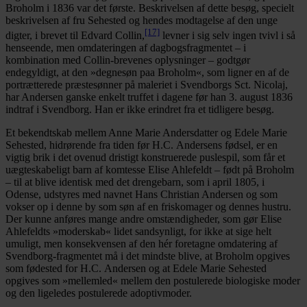
Broholm i 1836 var det første. Beskrivelsen af dette besøg, specielt
beskrivelsen af fru Sehested og hendes modtagelse af den unge
[17]
digter, i brevet til Edvard Collin,
levner i sig selv ingen tvivl i så
henseende, men omdateringen af dagbogsfragmentet – i
kombination med Collin-brevenes oplysninger – godtgør
endegyldigt, at den »degnesøn paa Broholm«, som ligner en af de
portrætterede præstesønner på maleriet i Svendborgs Sct. Nicolaj,
har Andersen ganske enkelt truffet i dagene før han 3. august 1836
indtraf i Svendborg. Han er ikke erindret fra et tidligere besøg.
Et bekendtskab mellem Anne Marie Andersdatter og Edele Marie
Sehested, hidrørende fra tiden før H.C. Andersens fødsel, er en
vigtig brik i det ovenud dristigt konstruerede puslespil, som får et
uægteskabeligt barn af komtesse Elise Ahlefeldt – født på Broholm
– til at blive identisk med det drengebarn, som i april 1805, i
Odense, udstyres med navnet Hans Christian Andersen og som
vokser op i denne by som søn af en friskomager og dennes hustru.
Der kunne anføres mange andre omstændigheder, som gør Elise
Ahlefeldts »moderskab« lidet sandsynligt, for ikke at sige helt
umuligt, men konsekvensen af den hér foretagne omdatering af
Svendborg-fragmentet må i det mindste blive, at Broholm opgives
som fødested for H.C. Andersen og at Edele Marie Sehested
opgives som »mellemled« mellem den postulerede biologiske moder
og den ligeledes postulerede adoptivmoder.