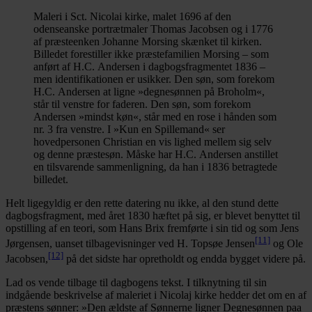
Maleri i Sct. Nicolai kirke, malet 1696 af den
odenseanske portrætmaler Thomas Jacobsen og i 1776
af præsteenken Johanne Morsing skænket til kirken.
Billedet forestiller ikke præstefamilien Morsing – som
anført af H.C. Andersen i dagbogsfragmentet 1836 –
men identifikationen er usikker. Den søn, som forekom
H.C. Andersen at ligne »degnesønnen på Broholm«,
står til venstre for faderen. Den søn, som forekom
Andersen »mindst køn«, står med en rose i hånden som
nr. 3 fra venstre. I »Kun en Spillemand« ser
hovedpersonen Christian en vis lighed mellem sig selv
og denne præstesøn. Måske har H.C. Andersen anstillet
en tilsvarende sammenligning, da han i 1836 betragtede
billedet.
Helt ligegyldig er den rette datering nu ikke, al den stund dette
dagbogsfragment, med året 1830 hæftet på sig, er blevet benyttet til
opstilling af en teori, som Hans Brix fremførte i sin tid og som Jens
[11]
Jørgensen, uanset tilbagevisninger ved H. Topsøe Jensen
og Ole
[12]
Jacobsen,
på det sidste har opretholdt og endda bygget videre på.
Lad os vende tilbage til dagbogens tekst. I tilknytning til sin
indgående beskrivelse af maleriet i Nicolaj kirke hedder det om en af
præstens sønner: »Den ældste af Sønnerne ligner Degnesønnen paa