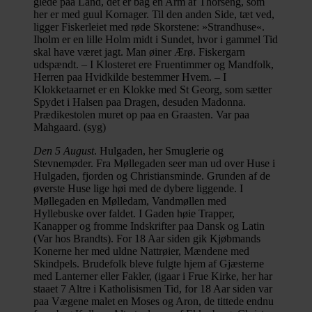
glede paa Land, det er bag en Arm af Thorseng, som
her er med guul Kornager. Til den anden Side, tæt ved,
ligger Fiskerleiet med røde Skorstene: »Strandhuse«.
Iholm er en lille Holm midt i Sundet, hvor i gammel Tid
skal have været jagt. Man øiner Ærø. Fiskergarn
udspændt. – I Klosteret ere Fruentimmer og Mandfolk,
Herren paa Hvidkilde bestemmer Hvem. – I
Klokketaarnet er en Klokke med St Georg, som sætter
Spydet i Halsen paa Dragen, desuden Madonna.
Prædikestolen muret op paa en Graasten. Var paa
Mahgaard. (syg)
Den 5 August
. Hulgaden, her Smuglerie og
Stevnemøder. Fra Møllegaden seer man ud over Huse i
Hulgaden, fjorden og Christiansminde. Grunden af de
øverste Huse lige høi med de dybere liggende. I
Møllegaden en Mølledam, Vandmøllen med
Hyllebuske over faldet. I Gaden høie Trapper,
Kanapper og fromme Indskrifter paa Dansk og Latin
(Var hos Brandts). For 18 Aar siden gik Kjøbmands
Konerne her med uldne Nattrøier, Mændene med
Skindpels. Brudefolk bleve fulgte hjem af Gjæsterne
med Lanterner eller Fakler, (igaar i Frue Kirke, her har
staaet 7 Altre i Katholisismen Tid, for 18 Aar siden var
paa Vægene malet en Moses og Aron, de tittede endnu