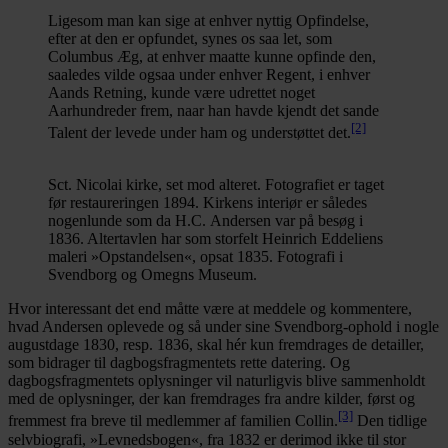
Ligesom man kan sige at enhver nyttig Opfindelse,
efter at den er opfundet, synes os saa let, som
Columbus Æg, at enhver maatte kunne opfinde den,
saaledes vilde ogsaa under enhver Regent, i enhver
Aands Retning, kunde være udrettet noget
Aarhundreder frem, naar han havde kjendt det sande
[2]
Talent der levede under ham og understøttet det.
Sct. Nicolai kirke, set mod alteret. Fotografiet er taget
før restaureringen 1894. Kirkens interiør er således
nogenlunde som da H.C. Andersen var på besøg i
1836. Altertavlen har som storfelt Heinrich Eddeliens
maleri »Opstandelsen«, opsat 1835. Fotografi i
Svendborg og Omegns Museum.
Hvor interessant det end måtte være at meddele og kommentere,
hvad Andersen oplevede og så under sine Svendborg-ophold i nogle
augustdage 1830, resp. 1836, skal hér kun fremdrages de detailler,
som bidrager til dagbogsfragmentets rette datering. Og
dagbogsfragmentets oplysninger vil naturligvis blive sammenholdt
med de oplysninger, der kan fremdrages fra andre kilder, først og
[3]
fremmest fra breve til medlemmer af familien Collin.
Den tidlige
selvbiografi, »Levnedsbogen«, fra 1832 er derimod ikke til stor