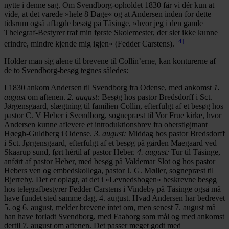
nytte i denne sag. Om Svendborg-opholdet 1830 får vi dér kun at
vide, at det varede »hele 8 Dage« og at Andersen inden for dette
tidsrum også aflagde besøg på Tåsinge, »hvor jeg i den gamle
Thelegraf-Bestyrer traf min første Skolemester, der slet ikke kunne
[4]
erindre, mindre kjende mig igjen« (Fedder Carstens).
Holder man sig alene til brevene til Collin’erne, kan konturerne af
de to Svendborg-besøg tegnes således:
I 1830 ankom Andersen til Svendborg fra Odense, med ankomst
1.
august
om aftenen.
2. august:
Besøg hos pastor Bredsdorff i Sct.
Jørgensgaard, slægtning til familien Collin, efterfulgt af et besøg hos
pastor C. V Heber i Svendborg, sognepræst til Vor Frue kirke, hvor
Andersen kunne aflevere et introduktionsbrev fra oberstløjtnant
Høegh-Guldberg i Odense.
3. august:
Middag hos pastor Bredsdorff
i Sct. Jørgensgaard, efterfulgt af et besøg på gården Maegaard ved
Skaarup sund, ført hértil af pastor Heber.
4. august:
Tur til Tåsinge,
anført af pastor Heber, med besøg på Valdemar Slot og hos pastor
Hebers ven og embedskollega, pastor J. G. Møller, sognepræst til
Bjerreby. Det er oplagt, at det i »Levnedsbogen« beskrevne besøg
hos telegrafbestyrer Fedder Carstens i Vindeby på Tåsinge også må
have fundet sted samme dag, 4. august. Hvad Andersen har bedrevet
5. og 6. august, melder brevene intet om, men senest 7. august må
han have forladt Svendborg, med Faaborg som mål og med ankomst
dertil 7. august om aftenen. Det passer meget godt med