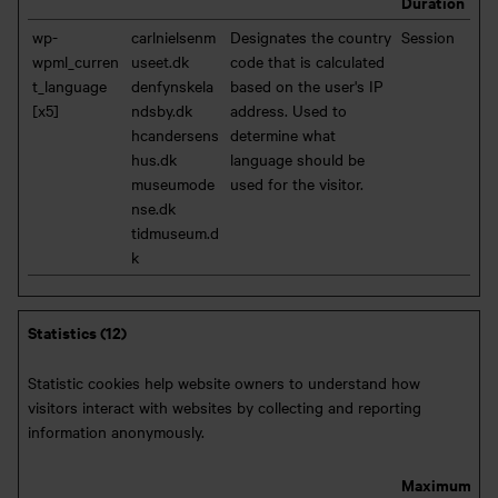
Duration
wp-
carlnielsenm
Designates the country
Session
wpml_curren
useet.dk
code that is calculated
t_language
denfynskela
based on the user's IP
[x5]
ndsby.dk
address. Used to
hcandersens
determine what
hus.dk
language should be
museumode
used for the visitor.
nse.dk
tidmuseum.d
k
Statistics (12)
Statistic cookies help website owners to understand how
visitors interact with websites by collecting and reporting
information anonymously.
Maximum