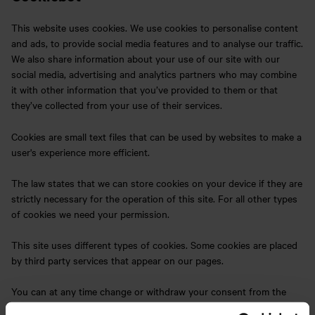
This website uses cookies. We use cookies to personalise content
and ads, to provide social media features and to analyse our traffic.
We also share information about your use of our site with our
social media, advertising and analytics partners who may combine
it with other information that you’ve provided to them or that
they’ve collected from your use of their services.
Cookies are small text files that can be used by websites to make a
user's experience more efficient.
The law states that we can store cookies on your device if they are
strictly necessary for the operation of this site. For all other types
of cookies we need your permission.
This site uses different types of cookies. Some cookies are placed
by third party services that appear on our pages.
You can at any time change or withdraw your consent from the
Cookie Declaration on our website.