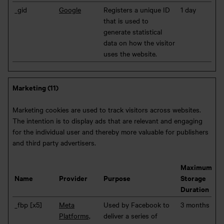
_gid
Google
Registers a unique ID
1 day
that is used to
generate statistical
data on how the visitor
uses the website.
Marketing (11)
Marketing cookies are used to track visitors across websites.
The intention is to display ads that are relevant and engaging
for the individual user and thereby more valuable for publishers
and third party advertisers.
Maximum
Name
Provider
Purpose
Storage
Duration
_fbp [x5]
Meta
Used by Facebook to
3 months
Platforms,
deliver a series of