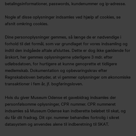
betalingsinformationer, passwords, kundenummer og ip-adresse.
Nogle af disse oplysninger indsamles ved hjælp af cookies, se
afsnit omkring cookies.
Dine personoplysninger gemmes, så længe de er nødvendige i
forhold til det formål, som var grundlaget for vores indsamling og
indtil den indgåede aftale afsluttes. Dette er dog ikke gældende for
årskort, her gemmes oplysningerne yderligere 3 mdr. efter
udløbsdatoen, for hurtigere at kunne genoprette et tidligere
medlemskab. Dokumentation og opbevaringskrav efter
Regnskabsloven betyder, at vi gemmer oplysninger om økonomiske
transaktioner i fem år, jf. bogføringsloven.
Hvis du giver Museum Odense et gavebidrag indsamles der
personfølsomme oplysninger, CPR nummer. CPR nummeret
indsamles så Museum Odense kan indberette beløbet til skat, og
du får dit fradrag. Dit cpr. nummer behandles fortrolig i sikret
datasystem og anvendes alene til indberetning til SKAT.