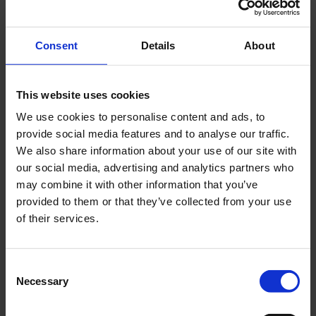
Learn more about who we are, how you can contact us and how
we process personal data in our Privacy Policy.
Consent
Details
About
Please state your consent ID and date when you contact us
regarding your consent.
This website uses cookies
Your consent applies to the following domains: tidmuseum.dk,
We use cookies to personalise content and ads, to
carlnielsenmuseet.dk, denfynskelandsby.dk, museumodense.dk,
provide social media features and to analyse our traffic.
hcandersenshus.dk
We also share information about your use of our site with
our social media, advertising and analytics partners who
Your current state: Deny.
may combine it with other information that you’ve
Change your consent
provided to them or that they’ve collected from your use
of their services.
Cookie declaration last updated on 16/07/2026 by
Cookiebot
:
Necessary (5)
Consent
Necessary
Selection
Necessary cookies help make a website usable by enabling basic
functions like page navigation and access to secure areas of the