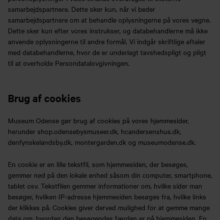
samarbejdspartnere. Dette sker kun, når vi beder
samarbejdspartnere om at behandle oplysningerne på vores vegne.
Dette sker kun efter vores instrukser, og databehandlerne må ikke
anvende oplysningerne til andre formål. Vi indgår skriftlige aftaler
med databehandlerne, hvor de er underlagt tavshedspligt og pligt
til at overholde Persondatalovgivningen.
Brug af cookies
Museum Odense gør brug af cookies på vores hjemmesider,
herunder shop.odensebysmuseer.dk, hcandersenshus.dk,
denfynskelandsby.dk, montergarden.dk og museumodense.dk.
En cookie er en lille tekstfil, som hjemmesiden, der besøges,
gemmer ned på den lokale enhed såsom din computer, smartphone,
tablet osv. Tekstfilen gemmer informationer om, hvilke sider man
besøger, hvilken IP-adresse hjemmesiden besøges fra, hvilke links
der klikkes på. Cookies giver derved mulighed for at gemme mange
data om, hvordan den besøgendes færden er på hjemmesiden. En