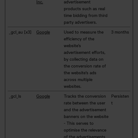
Inc.
advertisement
products such as real
time bidding from third
party advertisers.
_gcl_au [x3]
Google
Used to measure the
3 months
efficiency of the
website’s
advertisement efforts,
by collecting data on
the conversion rate of
the website’s ads
across multiple
websites.
_gcl_ls
Google
Tracks the conversion
Persisten
rate between the user
t
and the advertisement
banners on the website
- This serves to
optimise the relevance
of the advertisements