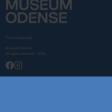
Persondatapolitik
Museum Odense
All rights reserved – 2026
Køb årskort
Forskning