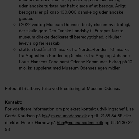
udenlandske turister har haft glæde af at besøge. Årligt
besøgstal er på knap 100.000 danske og udenlandske
gæster.
i 2022 vedtog Museum Odenses bestyrelse en ny strategi,
der skulle gøre Den Fynske Landsby til Europas første
museum direkte dedikeret til bæredygtighed, cirkulær
levevis og fællesskab.
støtten består af 21 mio. kr. fra Nordea-fonden, 10 mio. kr.
fra Augustinus Fonden og 5 mio. kr. fra Aage og Johanne
Louis Hansens Fond samt Odense Kommunes bidrag på 10
mio. kr. suppleret med Museum Odenses egen midler.
Fotos til fri afbenyttelse ved kreditering af Museum Odense.
Kontakt:
For yderligere information om projektet kontakt udviklingschef Lise
Gerda Knudsen på
lgk@museumodense.dk
og tlf. 21 38 84 85 eller
direktør Henrik Harnow på
hha@museumodense.dk
og tlf. 51 30 32
98