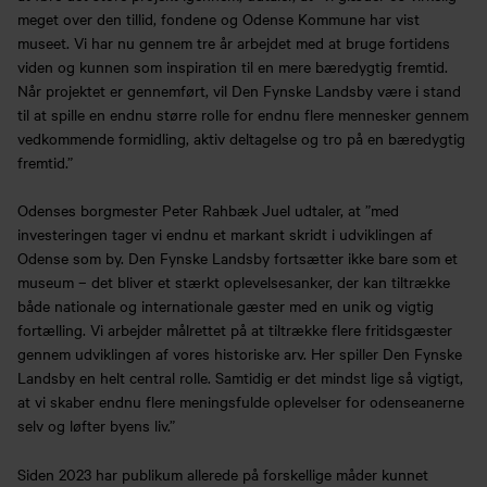
meget over den tillid, fondene og Odense Kommune har vist
museet. Vi har nu gennem tre år arbejdet med at bruge fortidens
viden og kunnen som inspiration til en mere bæredygtig fremtid.
Når projektet er gennemført, vil Den Fynske Landsby være i stand
til at spille en endnu større rolle for endnu flere mennesker gennem
vedkommende formidling, aktiv deltagelse og tro på en bæredygtig
fremtid.”
Odenses borgmester Peter Rahbæk Juel udtaler, at ”med
investeringen tager vi endnu et markant skridt i udviklingen af
Odense som by. Den Fynske Landsby fortsætter ikke bare som et
museum – det bliver et stærkt oplevelsesanker, der kan tiltrække
både nationale og internationale gæster med en unik og vigtig
fortælling. Vi arbejder målrettet på at tiltrække flere fritidsgæster
gennem udviklingen af vores historiske arv. Her spiller Den Fynske
Landsby en helt central rolle. Samtidig er det mindst lige så vigtigt,
at vi skaber endnu flere meningsfulde oplevelser for odenseanerne
selv og løfter byens liv.”
Siden 2023 har publikum allerede på forskellige måder kunnet