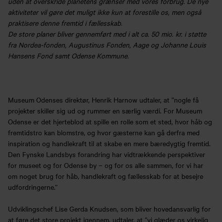
uden at overskride planetens grænser med vores forbrug. De nye
aktiviteter vil gøre det muligt ikke kun at forestille os, men også
praktisere denne fremtid i fællesskab.
De store planer bliver gennemført med i alt ca. 50 mio. kr. i støtte
fra Nordea-fonden, Augustinus Fonden, Aage og Johanne Louis
Hansens Fond samt Odense Kommune.
Museum Odenses direktør, Henrik Harnow udtaler, at ”nogle få
projekter skiller sig ud og rummer en særlig værdi. For Museum
Odense er det hjerteblod at spille en rolle som et sted, hvor håb og
fremtidstro kan blomstre, og hvor gæsterne kan gå derfra med
inspiration og handlekraft til at skabe en mere bæredygtig fremtid.
Den Fynske Landsbys forandring har vidtrækkende perspektiver
for museet og for Odense by – og for os alle sammen, for vi har
om noget brug for håb, handlekraft og fællesskab for at besejre
udfordringerne.”
Udviklingschef Lise Gerda Knudsen, som bliver hovedansvarlig for
at føre det store projekt igennem, udtaler, at ”vi glæder os virkelig