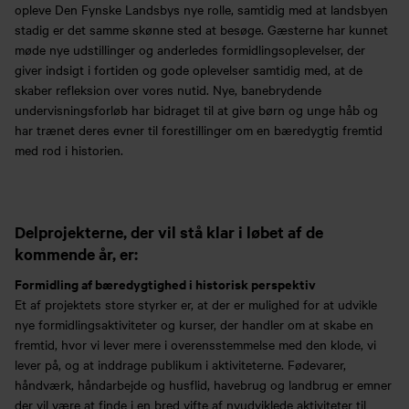
opleve Den Fynske Landsbys nye rolle, samtidig med at landsbyen
stadig er det samme skønne sted at besøge. Gæsterne har kunnet
møde nye udstillinger og anderledes formidlingsoplevelser, der
giver indsigt i fortiden og gode oplevelser samtidig med, at de
skaber refleksion over vores nutid. Nye, banebrydende
undervisningsforløb har bidraget til at give børn og unge håb og
har trænet deres evner til forestillinger om en bæredygtig fremtid
med rod i historien.
Delprojekterne, der vil stå klar i løbet af de
kommende år, er:
Formidling af bæredygtighed i historisk perspektiv
Et af projektets store styrker er, at der er mulighed for at udvikle
nye formidlingsaktiviteter og kurser, der handler om at skabe en
fremtid, hvor vi lever mere i overensstemmelse med den klode, vi
lever på, og at inddrage publikum i aktiviteterne. Fødevarer,
håndværk, håndarbejde og husflid, havebrug og landbrug er emner
der vil være at finde i en bred vifte af nyudviklede aktiviteter til