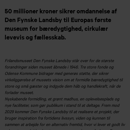
50 millioner kroner sikrer omdannelse af
Den Fynske Landsby til Europas første
museum for bæredygtighed, cirkulær
levevis og fællesskab.
Frilandsmuseet Den Fynske Landsby står over for de største
forandringer siden museet åbnede i 1946. Tre store fonde og
Odense Kommune bidrager med generøs støtte, der sikrer
virkeliggørelse af museets vision om at formidle bæredygtighed til
store og små gæster og indgyde dem håb og handlekraft, når de
forlader museet.
Nyskabende formidling, et grønt madhus, en oplevelsesplads og
nye faciliteter, som gør publikum i stand til at deltage. Frem mod
2029 kommer Den Fynske Landsby til at realisere et projekt, der
bruger inspiration fra fortidens livssyn, viden og kunnen til
sammen at arbejde for en alternativ fremtid, hvor vi lever et godt liv