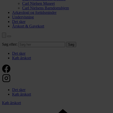
Carl Nielsen Museet
Carl Nielsens Barndomshjem
Arkæologi og fortidsminder
Undervisning
Det sker
Årskort & Gavekort
Søg efter:
Det sker
Køb årskort
Det sker
Køb årskort
Køb årskort