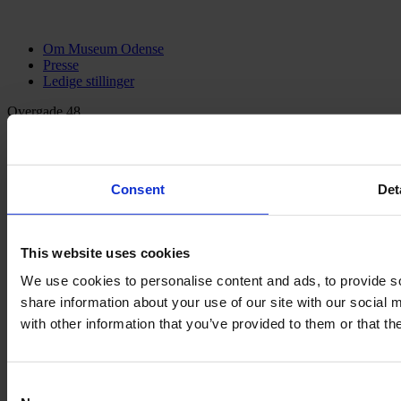
Om Museum Odense
Presse
Ledige stillinger
Overgade 48
5000 Odense C
Info@museumodense.dk
Consent
Det
Telefon:
(+45) 31 25 80 80
Telefontid: mandag-torsdag: 9.30-14.00
Fredag: 9.30-12.00
This website uses cookies
We use cookies to personalise content and ads, to provide so
share information about your use of our site with our social
CVR-nr.: 39156040
with other information that you’ve provided to them or that th
EAN nr. 5790002433825
Consent