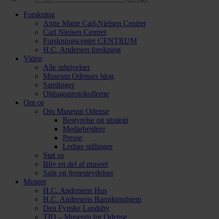
Forskning
Anne Marie Carl-Nielsen Centret
Carl Nielsen Centret
Forsknings­center CENTRUM
H.C. Andersen forskning
Viden
Alle udgivelser
Museum Odenses blog
Samlinger
Oldsagsprotokollerne
Om os
Om Museum Odense
Bestyrelse og strategi
Medarbejdere
Presse
Ledige stillinger
Støt os
Bliv en del af museet
Salg og tjenesteydelser
Museer
H.C. Andersens Hus
H.C. Andersens Barndomshjem
Den Fynske Landsby
TID – Museum for Odense