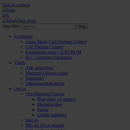
Skip to content
DK
Søg efter:
Forskning
Anne Marie Carl-Nielsen Centret
Carl Nielsen Centret
Forsknings­center CENTRUM
H.C. Andersen forskning
Viden
Alle udgivelser
Museum Odenses blog
Samlinger
Oldsagsprotokollerne
Om os
Om Museum Odense
Bestyrelse og strategi
Medarbejdere
Presse
Ledige stillinger
Støt os
Bliv en del af museet