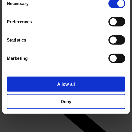
Necessary
Selection
Preferences
Statistics
DK
Byens transformationer
Marketing
Odense Staalskibsværfts historie 1918-2012
Indlægsinddeling
Allow all
1
2
Køb årskort
Deny