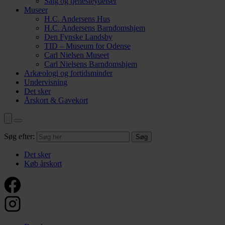
Salg og tjenesteydelser
Museer
H.C. Andersens Hus
H.C. Andersens Barndomshjem
Den Fynske Landsby
TID – Museum for Odense
Carl Nielsen Museet
Carl Nielsens Barndomshjem
Arkæologi og fortidsminder
Undervisning
Det sker
Årskort & Gavekort
Søg efter:
Det sker
Køb årskort