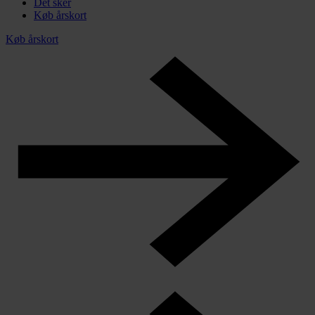
Det sker
Køb årskort
Køb årskort