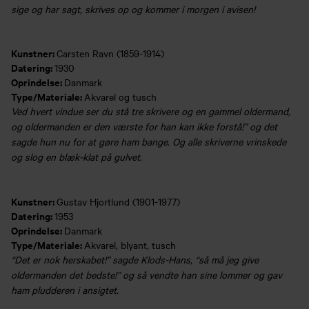
sige og har sagt, skrives op og kommer i morgen i avisen!
Kunstner:
Carsten Ravn (1859-1914)
Datering:
1930
Oprindelse:
Danmark
Type/Materiale:
Akvarel og tusch
Ved hvert vindue ser du stå tre skrivere og en gammel oldermand,
og oldermanden er den værste for han kan ikke forstå!” og det
sagde hun nu for at gøre ham bange. Og alle skriverne vrinskede
og slog en blæk-klat på gulvet.
Kunstner:
Gustav Hjortlund (1901-1977)
Datering:
1953
Oprindelse:
Danmark
Type/Materiale:
Akvarel, blyant, tusch
“Det er nok herskabet!” sagde Klods-Hans, “så må jeg give
oldermanden det bedste!” og så vendte han sine lommer og gav
ham pludderen i ansigtet.