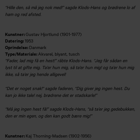
“Hille den, så må jeg nok med!” sagde Klods-Hans og brødrene lo af
ham og red afsted.
Kunstner:
Gustav Hjortlund (1901-1977)
Datering:
1953
Oprindelse:
Danmark
Type/Materiale:
Akvarel, blyant, tusch
“Fader, lad mig få en hest!” råbte Klods-Hans. “Jeg får sådan en
lyst til at gifte mig. Ta’er hun mig, så ta’er hun mig! og ta’er hun mig
ikke, så ta’er jeg hende alligevel!
“Det er noget snak!“ sagde faderen, “Dig giver jeg ingen hest. Du
kan jo ikke tale! nej, brødrene det er stadskarle!”
“Må jeg ingen hest få!” sagde Klods-Hans, “så ta’er jeg gedebukken,
den er min egen, og den kan godt bære mig!”
Kunstner:
Kaj Thorning-Madsen (1902-1956)