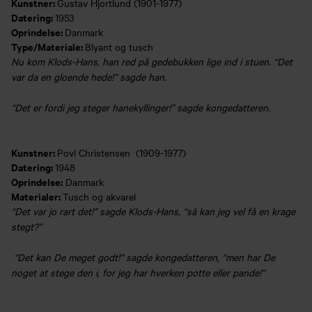
Kunstner:
Gustav Hjortlund (1901-1977)
Datering:
1953
Oprindelse:
Danmark
Type/Materiale:
Blyant og tusch
Nu kom Klods-Hans, han red på gedebukken lige ind i stuen. “Det
var da en gloende hede!” sagde han.
“Det er fordi jeg steger hanekyllinger!” sagde kongedatteren.
Kunstner:
Povl Christensen (1909-1977)
Datering:
1948
Oprindelse:
Danmark
Materialer:
Tusch og akvarel
“Det var jo rart det!” sagde Klods-Hans, “så kan jeg vel få en krage
stegt?”
“Det kan De meget godt!” sagde kongedatteren, “men har De
noget at stege den i, for jeg har hverken potte eller pande!”