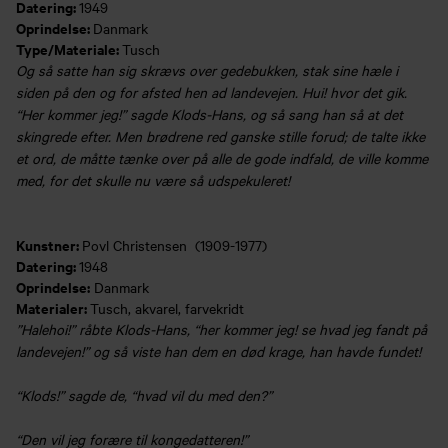
Datering:
1949
Oprindelse:
Danmark
Type/Materiale:
Tusch
Og så satte han sig skrævs over gedebukken, stak sine hæle i
siden på den og for afsted hen ad landevejen. Hui! hvor det gik.
“Her kommer jeg!” sagde Klods-Hans, og så sang han så at det
skingrede efter. Men brødrene red ganske stille forud; de talte ikke
et ord, de måtte tænke over på alle de gode indfald, de ville komme
med, for det skulle nu være så udspekuleret!
Kunstner:
Povl Christensen (1909-1977)
Datering:
1948
Oprindelse:
Danmark
Materialer:
Tusch, akvarel, farvekridt
”Halehoi!” råbte Klods-Hans, “her kommer jeg! se hvad jeg fandt på
landevejen!” og så viste han dem en død krage, han havde fundet!
“Klods!” sagde de, “hvad vil du med den?”
“Den vil jeg forære til kongedatteren!”