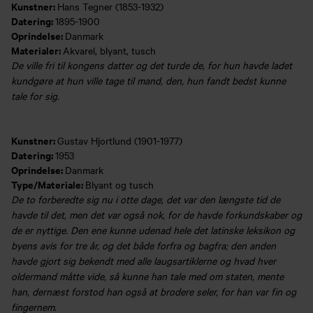
Kunstner:
Hans Tegner (1853-1932)
Datering:
1895-1900
Oprindelse:
Danmark
Materialer:
Akvarel, blyant, tusch
De ville fri til kongens datter og det turde de, for hun havde ladet
kundgøre at hun ville tage til mand, den, hun fandt bedst kunne
tale for sig.
Kunstner:
Gustav Hjortlund (1901-1977)
Datering:
1953
Oprindelse:
Danmark
Type/Materiale:
Blyant og tusch
De to forberedte sig nu i otte dage, det var den længste tid de
havde til det, men det var også nok, for de havde forkundskaber og
de er nyttige. Den ene kunne udenad hele det latinske leksikon og
byens avis for tre år, og det både forfra og bagfra; den anden
havde gjort sig bekendt med alle laugsartiklerne og hvad hver
oldermand måtte vide, så kunne han tale med om staten, mente
han, dernæst forstod han også at brodere seler, for han var fin og
fingernem.