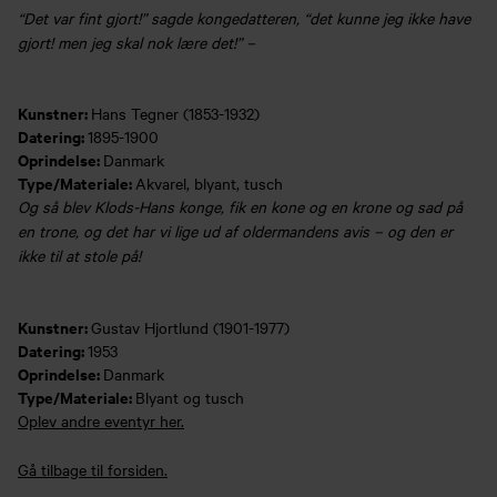
“Det var fint gjort!” sagde kongedatteren, “det kunne jeg ikke have
gjort! men jeg skal nok lære det!” –
Kunstner:
Hans Tegner (1853-1932)
Datering:
1895-1900
Oprindelse:
Danmark
Type/Materiale:
Akvarel, blyant, tusch
Og så blev Klods-Hans konge, fik en kone og en krone og sad på
en trone, og det har vi lige ud af oldermandens avis – og den er
ikke til at stole på!
Kunstner:
Gustav Hjortlund (1901-1977)
Datering:
1953
Oprindelse:
Danmark
Type/Materiale:
Blyant og tusch
Oplev andre eventyr her.
Gå tilbage til forsiden.