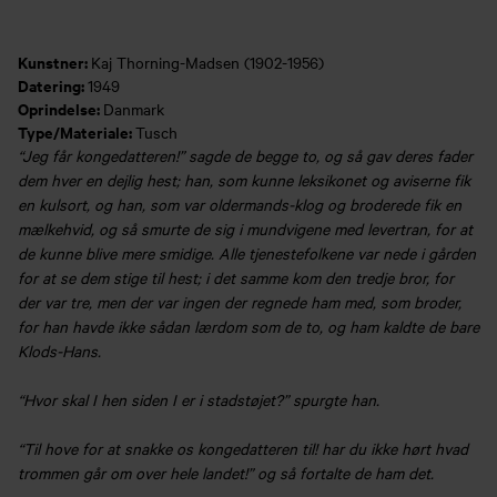
Kunstner:
Kaj Thorning-Madsen (1902-1956)
Datering:
1949
Oprindelse:
Danmark
Type/Materiale:
Tusch
“Jeg får kongedatteren!” sagde de begge to, og så gav deres fader
dem hver en dejlig hest; han, som kunne leksikonet og aviserne fik
en kulsort, og han, som var oldermands-klog og broderede fik en
mælkehvid, og så smurte de sig i mundvigene med levertran, for at
de kunne blive mere smidige. Alle tjeneste­folkene var nede i gården
for at se dem stige til hest; i det samme kom den tredje bror, for
der var tre, men der var ingen der regnede ham med, som broder,
for han havde ikke sådan lærdom som de to, og ham kaldte de bare
Klods-Hans.
“Hvor skal I hen siden I er i stadstøjet?” spurgte han.
“Til hove for at snakke os kongedatteren til! har du ikke hørt hvad
trommen går om over hele landet!” og så fortalte de ham det.