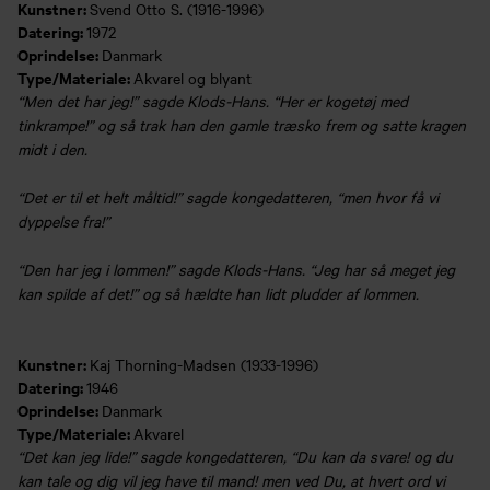
Kunstner:
Svend Otto S. (1916-1996)
Datering:
1972
Oprindelse:
Danmark
Type/Materiale:
Akvarel og blyant
“Men det har jeg!” sagde Klods-Hans. “Her er kogetøj med
tinkrampe!” og så trak han den gamle træsko frem og satte kragen
midt i den.
“Det er til et helt måltid!” sagde kongedatteren, “men hvor få vi
dyppelse fra!”
“Den har jeg i lommen!” sagde Klods-Hans. “Jeg har så meget jeg
kan spilde af det!” og så hældte han lidt pludder af lommen.
Kunstner:
Kaj Thorning-Madsen (1933-1996)
Datering:
1946
Oprindelse:
Danmark
Type/Materiale:
Akvarel
“Det kan jeg lide!” sagde kongedatteren, “Du kan da svare! og du
kan tale og dig vil jeg have til mand! men ved Du, at hvert ord vi