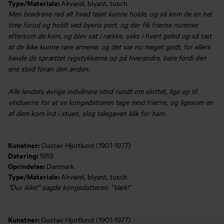
Type/Materiale:
Akvarel, blyant, tusch
Men brødrene red alt hvad tøjet kunne holde, og så kom de en hel
time forud og holdt ved byens port, og der fik frierne nummer
eftersom de kom, og blev sat i række, seks i hvert geled og så tæt
at de ikke kunne røre armene, og det var nu meget godt, for ellers
havde de sprættet rygstykkerne op på hverandre, bare fordi den
ene stod foran den anden.
Alle landets øvrige indvånere stod rundt om slottet, lige op til
vinduerne for at se kongedatteren tage mod frierne, og ligesom en
af dem kom ind i stuen, slog talegaven klik for ham.
Kunstner:
Gustav Hjortlund (1901-1977)
Datering:
1953
Oprindelse:
Danmark
Type/Materiale:
Akvarel, blyant, tusch
“Dur ikke!” sagde kongedatteren. ”Væk!”
Kunstner:
Gustav Hjortlund (1901-1977)