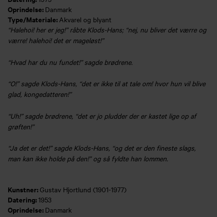
Oprindelse:
Danmark
Type/Materiale:
Akvarel og blyant
“Halehoi! her er jeg!” råbte Klods-Hans; “nej, nu bliver det værre og
værre! halehoi! det er mageløst!”
“Hvad har du nu fundet!” sagde brødrene.
“O!” sagde Klods-Hans, “det er ikke til at tale om! hvor hun vil blive
glad, kongedatteren!”
“Uh!” sagde brødrene, “det er jo pludder der er kastet lige op af
grøften!”
“Ja det er det!” sagde Klods-Hans, “og det er den fineste slags,
man kan ikke holde på den!” og så fyldte han lommen.
Kunstner:
Gustav Hjortlund (1901-1977)
Datering:
1953
Oprindelse:
Danmark