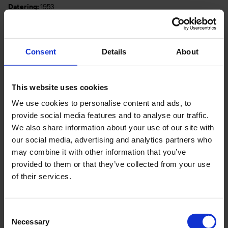
Datering:
1953
Oprindelse:
Danmark
Type/Materiale:
Blyant og tusch
Nu kom den af brødrene, som kunne leksikonet, men det havde
han rent glemt ved at stå i række, og gulvet knirkede og loftet var
Consent
Details
About
af spejlglas, så at han så sig selv på hovedet, og ved hvert vindue
stod tre skrivere og en oldermand, der hver skrev op alt hvad der
blev sagt, at det straks kunne komme i avisen og sælges for to
This website uses cookies
skilling på hjørnet. Det var frygteligt, og så havde de fyret sådan i
We use cookies to personalise content and ads, to
kakkelovnen, at den var rød i tromlen!
provide social media features and to analyse our traffic.
“Det er en svær varme her er herinde!” sagde frieren.
We also share information about your use of our site with
our social media, advertising and analytics partners who
“Det er fordi min fader i dag steger hanekyllinger!” sagde
may combine it with other information that you’ve
kongedatteren.
provided to them or that they’ve collected from your use
of their services.
“Bæ!” der stod han, den tale havde han ikke ventet; ikke et ord
vidste han at sige, for noget morsomt ville han have sagt. Bæ!
Consent
“Dur ikke!” sagde kongedatteren. “Væk!” og så måtte han afsted.
Necessary
Selection