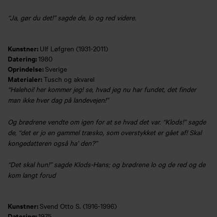
“Ja, gør du det!” sagde de, lo og red videre.
Kunstner:
Ulf Løfgren (1931-2011)
Datering:
1980
Oprindelse:
Sverige
Materialer:
Tusch og akvarel
“Halehoi! her kommer jeg! se, hvad jeg nu har fundet, det finder
man ikke hver dag på landevejen!”
Og brødrene vendte om igen for at se hvad det var. “Klods!” sagde
de, “det er jo en gammel træsko, som overstykket er gået af! Skal
kongedatteren også ha’ den?”
“Det skal hun!” sagde Klods-Hans; og brødrene lo og de red og de
kom langt forud
Kunstner:
Svend Otto S. (1916-1996)
Datering:
1975