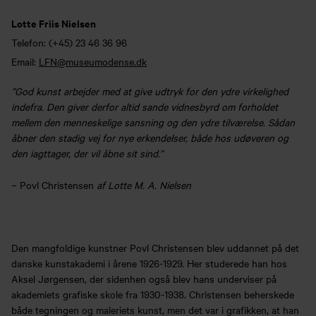
Lotte Friis Nielsen
Telefon:
(+45) 23 46 36 96
Email:
LFN@museumodense.dk
”God kunst arbejder med at give udtryk for den ydre virkelighed
indefra. Den giver derfor altid sande vidnesbyrd om forholdet
mellem den menneskelige sansning og den ydre tilværelse. Sådan
åbner den stadig vej for nye erkendelser, både hos udøveren og
den iagttager, der vil åbne sit sind.”
– Povl Christensen
af Lotte M. A. Nielsen
Den mangfoldige kunstner Povl Christensen blev uddannet på det
danske kunstakademi i årene 1926-1929. Her studerede han hos
Aksel Jørgensen, der sidenhen også blev hans underviser på
akademiets grafiske skole fra 1930-1938. Christensen beherskede
både tegningen og maleriets kunst, men det var i grafikken, at han