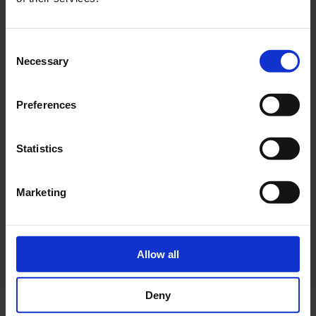
Consent
Necessary
Selection
Preferences
Statistics
Marketing
Allow all
Illustration til
Skyggen
, 1948
Deny
Christensen arbejdede med såkaldt ”fri grafik”, hvor han selv valgte