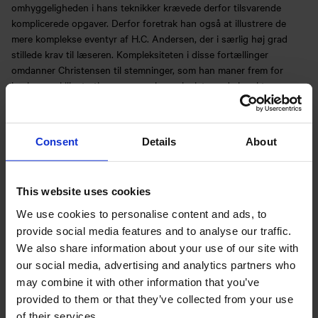
omhyggeligheden i hans teknikker krævede derfor tilsvarende
komplicerede opgaver. Derfor foretrak han også at illustrere de
mere komplekse eventyr af H.C. Andersen, der i særlig høj grad
stillede krav til læseren. Kompleksiteten i disse fortællinger
omdanner Christensen til stemninger, som han maner frem for
beskueren i illustrationernes mørke og insisterende karakter.
Consent
Details
About
This website uses cookies
We use cookies to personalise content and ads, to
provide social media features and to analyse our traffic.
We also share information about your use of our site with
our social media, advertising and analytics partners who
may combine it with other information that you’ve
provided to them or that they’ve collected from your use
of their services.