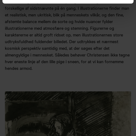
motiverne og sit grafiske værktøj – og anvendte gerne flere
forskellige af sidstnævnte på én gang. I illustrationerne finder man
et realistisk, men ukritisk, blik på menneskets vilkår, og den fine,
afstemte balance mellem de sorte og hvide nuancer fylder
illustrationerne med atmosfære og stemning. Figurerne og
karaktererne er altid groft ridset op, men illustrationernes store
udtryksfuldhed fuldender billedet. Der udtrykkes et nærmest
kosmisk perspektiv samtidig med, at der søges efter det
almengyldige i mennesket. Således behøver Christensen ikke tegne
hver eneste linje af den lille pige i sneen, for at vi kan fornemme
hendes armod.