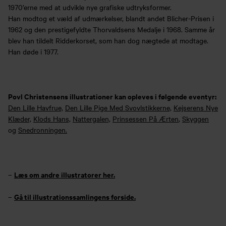
1970’erne med at udvikle nye grafiske udtryksformer.
Han modtog et væld af udmærkelser, blandt andet Blicher-Prisen i
1962 og den prestigefyldte Thorvaldsens Medalje i 1968. Samme år
blev han tildelt Ridderkorset, som han dog nægtede at modtage.
Han døde i 1977.
Povl Christensens illustrationer kan opleves i følgende eventyr:
Den Lille Havfrue,
Den Lille Pige Med Svovlstikkerne,
Kejserens Nye
Klæder,
Klods Hans,
Nattergalen,
Prinsessen På Ærten
,
Skyggen
og
Snedronningen.
Læs om andre illustratorer her.
–
Gå til illustrationssamlingens forside.
–