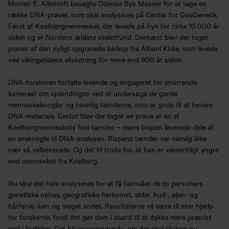
Morten E. Allentoft besøgte Odense Bys Museer for at tage en
række DNA-prøver, som skal analyseres på Center for GeoGenetik.
Først af Koelbjergmennesket, der levede på Fyn for cirka 10.000 år
siden og er Nordens ældste skeletfund. Dernæst blev der taget
prøver af den nyligt opgravede biskop fra Albani Kirke, som levede
ved vikingetidens afslutning for mere end 900 år siden.
DNA-forskeren fortalte levende og engageret for snurrende
kameraer om spændingen ved at undersøge de gamle
menneskeknogler og navnlig tænderne, som er gode til at bevare
DNA-materiale. Derfor blev der taget en prøve af én af
Koelbjergmenneskets fine tænder – mens bispen leverede dele af
en øreknogle til DNA-analysen. Bispens tænder var nemlig ikke
nær så velbevarede. Og det til trods for, at han er væsentligt yngre
end mennesket fra Koelberg.
Nu skal det hele analyseres for at få fastslået de to personers
genetiske ophav, geografiske herkomst, alder, hud-, øjen- og
hårfarve, køn og meget andet. Resultaterne vil være til stor hjælp
for forskerne, fordi det gør dem i stand til at dykke mere præcist
ned i fortiden. Det bliver spændende, om der skal skrives ny