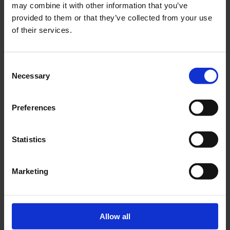
may combine it with other information that you’ve
provided to them or that they’ve collected from your use
of their services.
Consent
Necessary
DK
Selection
At skabe et palads af sol og lys og glæde
Preferences
Carl Nielsen – årets fynske jubilar
Dagens mand 2013
Statistics
Da Carl Nielsen indtog New York
Kunstsamlingen ved Carl Nielsen Museet
Marketing
Carl Nielsen Museet på vej mod 2015
Spillemand Carl August Nielsen
“Som en mild og stille Sommerregn…“
Allow all