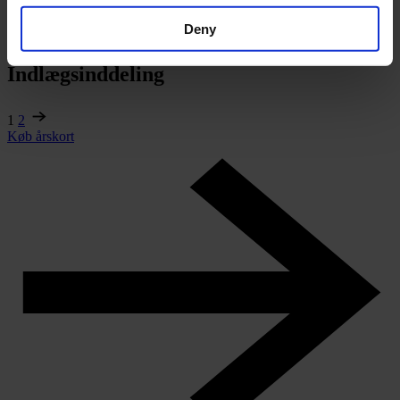
To gange fødselsdag – to gange violin
Deny
Carl Nielsen Museet International
Indlægsinddeling
1
2
Køb årskort