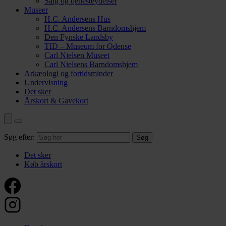
Salg og tjenesteydelser
Museer
H.C. Andersens Hus
H.C. Andersens Barndomshjem
Den Fynske Landsby
TID – Museum for Odense
Carl Nielsen Museet
Carl Nielsens Barndomshjem
Arkæologi og fortidsminder
Undervisning
Det sker
Årskort & Gavekort
Søg efter:
Det sker
Køb årskort