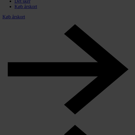
Det sker
Køb årskort
Køb årskort