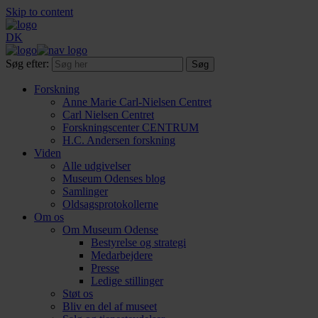
Skip to content
DK
Søg efter:
Forskning
Anne Marie Carl-Nielsen Centret
Carl Nielsen Centret
Forsknings­center CENTRUM
H.C. Andersen forskning
Viden
Alle udgivelser
Museum Odenses blog
Samlinger
Oldsagsprotokollerne
Om os
Om Museum Odense
Bestyrelse og strategi
Medarbejdere
Presse
Ledige stillinger
Støt os
Bliv en del af museet