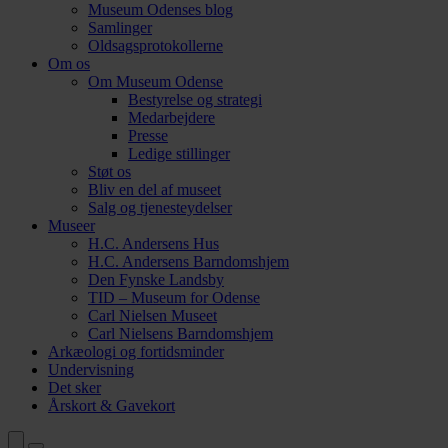
Museum Odenses blog
Samlinger
Oldsagsprotokollerne
Om os
Om Museum Odense
Bestyrelse og strategi
Medarbejdere
Presse
Ledige stillinger
Støt os
Bliv en del af museet
Salg og tjenesteydelser
Museer
H.C. Andersens Hus
H.C. Andersens Barndomshjem
Den Fynske Landsby
TID – Museum for Odense
Carl Nielsen Museet
Carl Nielsens Barndomshjem
Arkæologi og fortidsminder
Undervisning
Det sker
Årskort & Gavekort