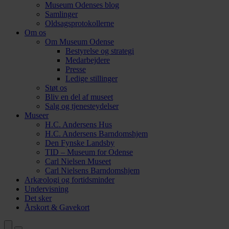
Museum Odenses blog
Samlinger
Oldsagsprotokollerne
Om os
Om Museum Odense
Bestyrelse og strategi
Medarbejdere
Presse
Ledige stillinger
Støt os
Bliv en del af museet
Salg og tjenesteydelser
Museer
H.C. Andersens Hus
H.C. Andersens Barndomshjem
Den Fynske Landsby
TID – Museum for Odense
Carl Nielsen Museet
Carl Nielsens Barndomshjem
Arkæologi og fortidsminder
Undervisning
Det sker
Årskort & Gavekort