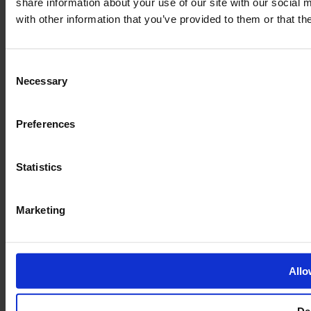
share information about your use of our site with our social
with other information that you’ve provided to them or that th
Consent
Necessary
Selection
Preferences
Bæredygtig museumsdrift
Du er på et museum mærket Green Attraction. Her kan du læse
Statistics
mere om vores tanker om bæredygtig museumsdrift
Læs mere her
Marketing
Allo