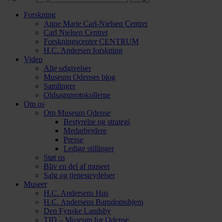
Forskning
Anne Marie Carl-Nielsen Centret
Carl Nielsen Centret
Forsknings­center CENTRUM
H.C. Andersen forskning
Viden
Alle udgivelser
Museum Odenses blog
Samlinger
Oldsagsprotokollerne
Om os
Om Museum Odense
Bestyrelse og strategi
Medarbejdere
Presse
Ledige stillinger
Støt os
Bliv en del af museet
Salg og tjenesteydelser
Museer
H.C. Andersens Hus
H.C. Andersens Barndomshjem
Den Fynske Landsby
TID – Museum for Odense