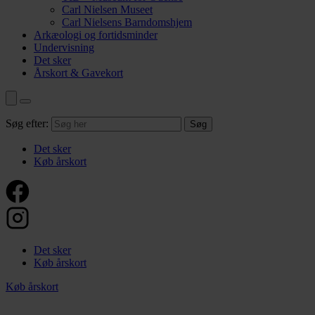
Carl Nielsen Museet
Carl Nielsens Barndomshjem
Arkæologi og fortidsminder
Undervisning
Det sker
Årskort & Gavekort
Søg efter:
Det sker
Køb årskort
Det sker
Køb årskort
Køb årskort