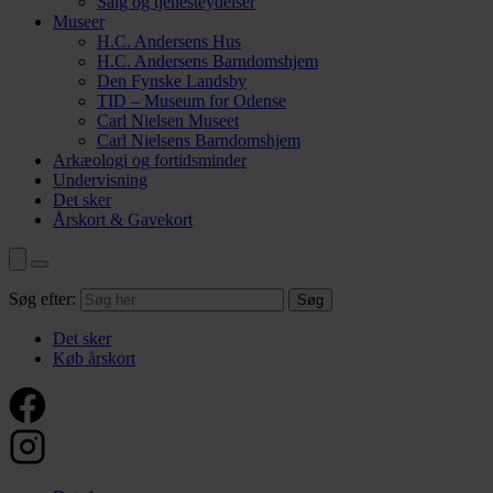
Salg og tjenesteydelser
Museer
H.C. Andersens Hus
H.C. Andersens Barndomshjem
Den Fynske Landsby
TID – Museum for Odense
Carl Nielsen Museet
Carl Nielsens Barndomshjem
Arkæologi og fortidsminder
Undervisning
Det sker
Årskort & Gavekort
Søg efter:
Det sker
Køb årskort