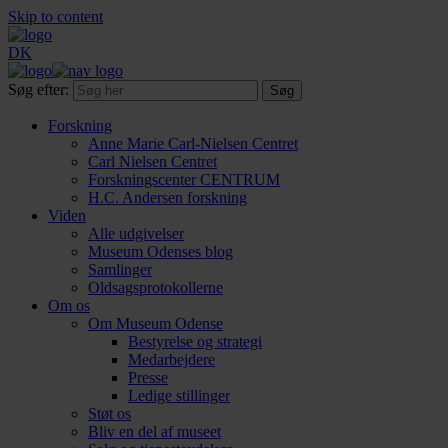
Skip to content
DK
Søg efter:
Forskning
Anne Marie Carl-Nielsen Centret
Carl Nielsen Centret
Forsknings­center CENTRUM
H.C. Andersen forskning
Viden
Alle udgivelser
Museum Odenses blog
Samlinger
Oldsagsprotokollerne
Om os
Om Museum Odense
Bestyrelse og strategi
Medarbejdere
Presse
Ledige stillinger
Støt os
Bliv en del af museet