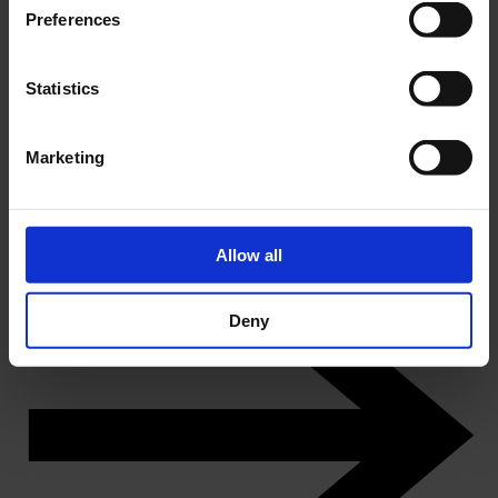
Preferences
Statistics
Marketing
DK
Lær sproget, flyt dig, gift dig med de andre
Køb årskort
Allow all
Deny