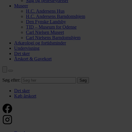
Salg og tjenesteydelser
Museer
H.C. Andersens Hus
H.C. Andersens Barndomshjem
Den Fynske Landsby
TID – Museum for Odense
Carl Nielsen Museet
Carl Nielsens Barndomshjem
Arkæologi og fortidsminder
Undervisning
Det sker
Årskort & Gavekort
Søg efter:
Det sker
Køb årskort