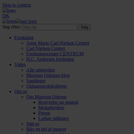
Skip to content
DK
Søg efter:
Forskning
Anne Marie Carl-Nielsen Centret
Carl Nielsen Centret
Forsknings­center CENTRUM
H.C. Andersen forskning
Viden
Alle udgivelser
Museum Odenses blog
Samlinger
Oldsagsprotokollerne
Om os
Om Museum Odense
Bestyrelse og strategi
Medarbejdere
Presse
Ledige stillinger
Støt os
Bliv en del af museet