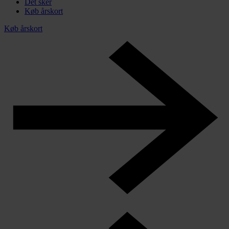
Det sker
Køb årskort
Køb årskort