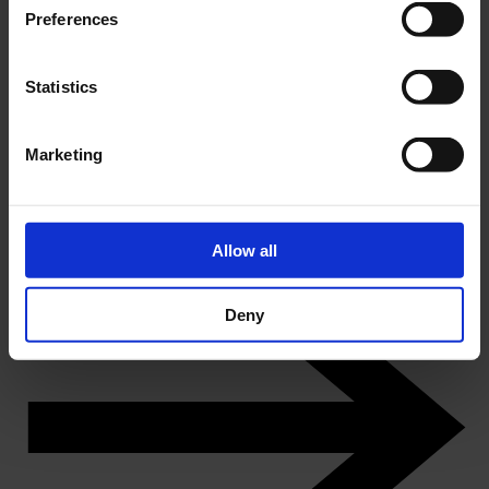
Preferences
Statistics
Marketing
DK
Odense Staalskibsværfts historie 1918-2012
Køb årskort
Allow all
Deny