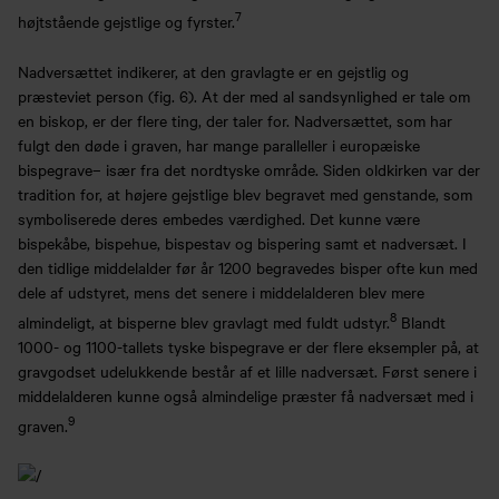
7
højtstående gejstlige og fyrster.
Nadversættet indikerer, at den gravlagte er en gejstlig og
præsteviet person (fig. 6). At der med al sandsynlighed er tale om
en biskop, er der flere ting, der taler for. Nadversættet, som har
fulgt den døde i graven, har mange paralleller i europæiske
bispegrave– især fra det nordtyske område. Siden oldkirken var der
tradition for, at højere gejstlige blev begravet med genstande, som
symboliserede deres embedes værdighed. Det kunne være
bispekåbe, bispehue, bispestav og bispering samt et nadversæt. I
den tidlige middelalder før år 1200 begravedes bisper ofte kun med
dele af udstyret, mens det senere i middelalderen blev mere
8
almindeligt, at bisperne blev gravlagt med fuldt udstyr.
Blandt
1000- og 1100-tallets tyske bispegrave er der flere eksempler på, at
gravgodset udelukkende består af et lille nadversæt. Først senere i
middelalderen kunne også almindelige præster få nadversæt med i
9
graven.