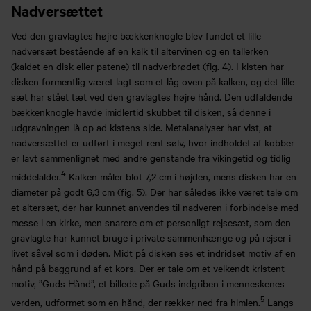
Nadversættet
Ved den gravlagtes højre bækkenknogle blev fundet et lille
nadversæt bestående af en kalk til altervinen og en tallerken
(kaldet en disk eller patene) til nadverbrødet (fig. 4). I kisten har
disken formentlig været lagt som et låg oven på kalken, og det lille
sæt har stået tæt ved den gravlagtes højre hånd. Den udfaldende
bækkenknogle havde imidlertid skubbet til disken, så denne i
udgravningen lå op ad kistens side. Metalanalyser har vist, at
nadversættet er udført i meget rent sølv, hvor indholdet af kobber
er lavt sammenlignet med andre genstande fra vikingetid og tidlig
4
middelalder.
Kalken måler blot 7,2 cm i højden, mens disken har en
diameter på godt 6,3 cm (fig. 5). Der har således ikke været tale om
et altersæt, der har kunnet anvendes til nadveren i forbindelse med
messe i en kirke, men snarere om et personligt rejsesæt, som den
gravlagte har kunnet bruge i private sammenhænge og på rejser i
livet såvel som i døden. Midt på disken ses et indridset motiv af en
hånd på baggrund af et kors. Der er tale om et velkendt kristent
motiv, ”Guds Hånd”, et billede på Guds indgriben i menneskenes
5
verden, udformet som en hånd, der rækker ned fra himlen.
Langs