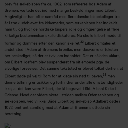
brev fra ærkebispen fra ca. 1062, som refereres hos Adam af
Bremen, væltede det ind med mange beskyldninger mod Eilbert.
Angiveligt er han efter samråd med flere danske bispekolleger tre
år i træk udeblevet fra kirkemøder, som ærkebispen har indkaldt
ham til, og hvor de nordiske bispers rolle og omgængelse af flere
kirkelige bestemmelser skulle diskuteres. Nu skulle Eilbert møde til
32
forhør og dømmes efter den kanoniske ret.
Eilbert omtales et
andet sted i Adam af Bremens krønike, men desværre er teksten
her beskadiget, så der er tvivl om indholdet. Det er således uklart,
om Eilbert ligefrem blev suspenderet fra sit embede pga. de
alvorlige forseelser. Det samme tekststed er blevet tolket derhen, at
33
Eilbert døde på vej til Rom for at klage sin nød til paven,
men
denne tolkning er usikker og forhindrer under alle omstændigheder
ikke, at det kan være Eilbert, der lå begravet i Skt. Albani Kirke i
Odense. Hvad der videre skete i striden mellem Odensebispen og
ærkebispen, ved vi ikke. Både Eilbert og ærkebisp Adalbert døde i
1072, omtrent samtidig med at Adam af Bremen sluttede sin
beretning.