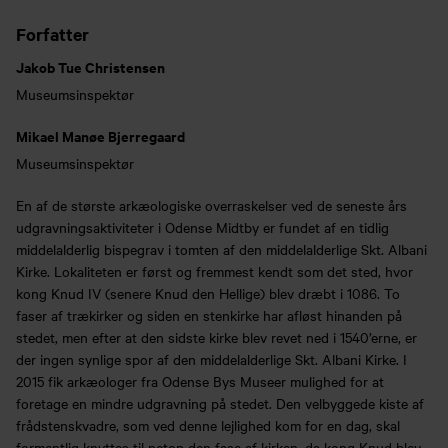
Forfatter
Jakob Tue Christensen
Museumsinspektør
Mikael Manøe Bjerregaard
Museumsinspektør
En af de største arkæologiske overraskelser ved de seneste års
udgravningsaktiviteter i Odense Midtby er fundet af en tidlig
middelalderlig bispegrav i tomten af den middelalderlige Skt. Albani
Kirke. Lokaliteten er først og fremmest kendt som det sted, hvor
kong Knud IV (senere Knud den Hellige) blev dræbt i 1086. To
faser af trækirker og siden en stenkirke har afløst hinanden på
stedet, men efter at den sidste kirke blev revet ned i 1540’erne, er
der ingen synlige spor af den middelalderlige Skt. Albani Kirke. I
2015 fik arkæologer fra Odense Bys Museer mulighed for at
foretage en mindre udgravning på stedet. Den velbyggede kiste af
frådstenskvadre, som ved denne lejlighed kom for en dag, skal
formentlig knyttes til netop den fase af kirken, da kong Knud blev