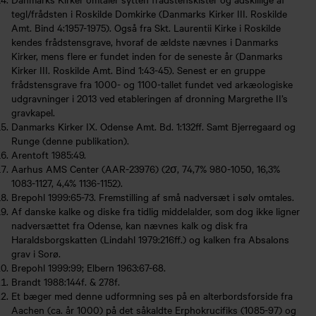
tegl/frådsten i Roskilde Domkirke (Danmarks Kirker III. Roskilde
Amt. Bind 4:1957-1975). Også fra Skt. Laurentii Kirke i Roskilde
kendes frådstensgrave, hvoraf de ældste nævnes i Danmarks
Kirker, mens flere er fundet inden for de seneste år (Danmarks
Kirker III. Roskilde Amt. Bind 1:43-45). Senest er en gruppe
frådstensgrave fra 1000- og 1100-tallet fundet ved arkæologiske
udgravninger i 2013 ved etableringen af dronning Margrethe II’s
gravkapel.
Danmarks Kirker IX. Odense Amt. Bd. 1:132ff. Samt Bjerregaard og
Runge (denne publikation).
Arentoft 1985:49.
Aarhus AMS Center (AAR-23976) (2σ, 74,7% 980-1050, 16,3%
1083-1127, 4,4% 1136-1152).
Brepohl 1999:65-73. Fremstilling af små nadversæt i sølv omtales.
Af danske kalke og diske fra tidlig middelalder, som dog ikke ligner
nadversættet fra Odense, kan nævnes kalk og disk fra
Haraldsborgskatten (Lindahl 1979:216ff.) og kalken fra Absalons
grav i Sorø.
Brepohl 1999:99; Elbern 1963:67-68.
Brandt 1988:144f. & 278f.
Et bæger med denne udformning ses på en alterbordsforside fra
Aachen (ca. år 1000) på det såkaldte Erphokrucifiks (1085-97) og