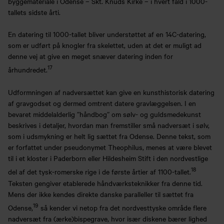
byggemateriale i Odense – Skt. Knuds Kirke – i hvert fald i 1000-
tallets sidste årti.
En datering til 1000-tallet bliver understøttet af en 14C-datering,
som er udført på knogler fra skelettet, uden at det er muligt ad
denne vej at give en meget snæver datering inden for
17
århundredet.
Udformningen af nadversættet kan give en kunsthistorisk datering
af gravgodset og dermed omtrent datere gravlæggelsen. I en
bevaret middelalderlig ”håndbog” om sølv- og guldsmedekunst
beskrives i detaljer, hvordan man fremstiller små nadversæt i sølv,
som i udsmykning er helt lig sættet fra Odense. Denne tekst, som
er forfattet under pseudonymet Theophilus, menes at være blevet
til i et kloster i Paderborn eller Hildesheim Stift i den nordvestlige
18
del af det tysk-romerske rige i de første årtier af 1100-tallet.
Teksten gengiver etablerede håndværksteknikker fra denne tid.
Mens der ikke kendes direkte danske paralleller til sættet fra
19
Odense,
så kender vi netop fra det nordvesttyske område flere
nadversæt fra (ærke)bispegrave, hvor især diskene bærer lighed