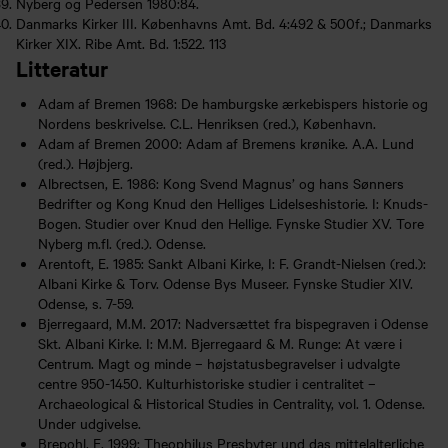
Nyberg og Pedersen 1980:84.
Danmarks Kirker III. Københavns Amt. Bd. 4:492 & 500f.; Danmarks
Kirker XIX. Ribe Amt. Bd. 1:522. 113
Litteratur
Adam af Bremen 1968: De hamburgske ærkebispers historie og
Nordens beskrivelse. C.L. Henriksen (red.), København.
Adam af Bremen 2000: Adam af Bremens krønike. A.A. Lund
(red.). Højbjerg.
Albrectsen, E. 1986: Kong Svend Magnus’ og hans Sønners
Bedrifter og Kong Knud den Helliges Lidelseshistorie. I: Knuds-
Bogen. Studier over Knud den Hellige. Fynske Studier XV. Tore
Nyberg m.fl. (red.). Odense.
Arentoft, E. 1985: Sankt Albani Kirke, I: F. Grandt-Nielsen (red.):
Albani Kirke & Torv. Odense Bys Museer. Fynske Studier XIV.
Odense, s. 7-59.
Bjerregaard, M.M. 2017: Nadversættet fra bispegraven i Odense
Skt. Albani Kirke. I: M.M. Bjerregaard & M. Runge: At være i
Centrum. Magt og minde – højstatusbegravelser i udvalgte
centre 950-1450. Kulturhistoriske studier i centralitet –
Archaeological & Historical Studies in Centrality, vol. 1. Odense.
Under udgivelse.
Brepohl, E. 1999: Theophilus Presbyter und das mittelalterliche