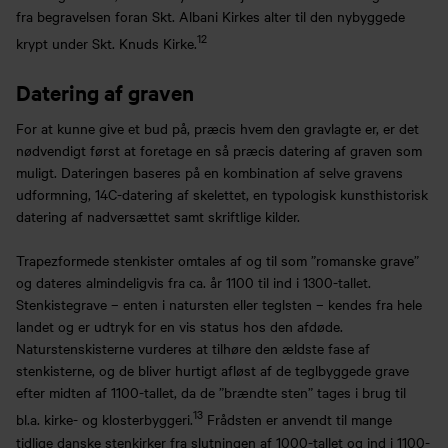
fra begravelsen foran Skt. Albani Kirkes alter til den nybyggede
12
krypt under Skt. Knuds Kirke.
Datering af graven
For at kunne give et bud på, præcis hvem den gravlagte er, er det
nødvendigt først at foretage en så præcis datering af graven som
muligt. Dateringen baseres på en kombination af selve gravens
udformning, 14C-datering af skelettet, en typologisk kunsthistorisk
datering af nadversættet samt skriftlige kilder.
Trapezformede stenkister omtales af og til som ”romanske grave”
og dateres almindeligvis fra ca. år 1100 til ind i 1300-tallet.
Stenkistegrave – enten i natursten eller teglsten – kendes fra hele
landet og er udtryk for en vis status hos den afdøde.
Naturstenskisterne vurderes at tilhøre den ældste fase af
stenkisterne, og de bliver hurtigt afløst af de teglbyggede grave
efter midten af 1100-tallet, da de ”brændte sten” tages i brug til
13
bl.a. kirke- og klosterbyggeri.
Frådsten er anvendt til mange
tidlige danske stenkirker fra slutningen af 1000-tallet og ind i 1100-