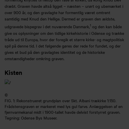
dræbt. Graven havde altså ligget – næsten – urørt og ubemærket i
over 900 år, og den gravlagte har formentlig været omtrent
samtidig med Knud den Hellige. Dermed er graven den ældste,
1
udgravede bispegrav i det nuværende Danmark,
og den kan både
give os oplysninger om den tidlige kirkehistorie i Odense og trække
tråde ud til Europa, hvor der foregik et større kirke- og magtpolitisk
spil på denne tid. I det følgende gøres der rede for fundet, og der
gives et bud på den gravlagtes identitet og de historiske
omstændigheder omkring graven.
Kisten
©
FIG. 1: Rekonstrueret grundplan over Skt. Albani trækirke 1:150.
Frådstensgraven er markeret med lys gul farve. Anlæggelsen af en
fjernvarmekanal midt i 1900-tallet havde delvist forstyrret graven.
Tegning: Odense Bys Museer.