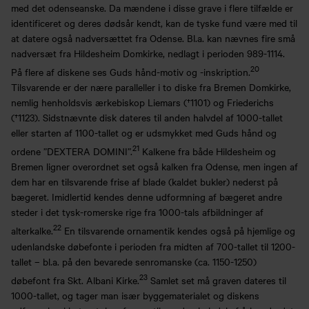
med det odenseanske. Da mændene i disse grave i flere tilfælde er
identificeret og deres dødsår kendt, kan de tyske fund være med til
at datere også nadversættet fra Odense. Bl.a. kan nævnes fire små
nadversæt fra Hildesheim Domkirke, nedlagt i perioden 989-1114.
20
På flere af diskene ses Guds hånd-motiv og -inskription.
Tilsvarende er der nære paralleller i to diske fra Bremen Domkirke,
nemlig henholdsvis ærkebiskop Liemars (†1101) og Friederichs
(†1123). Sidstnævnte disk dateres til anden halvdel af 1000-tallet
eller starten af 1100-tallet og er udsmykket med Guds hånd og
21
ordene ”DEXTERA DOMINI”.
Kalkene fra både Hildesheim og
Bremen ligner overordnet set også kalken fra Odense, men ingen af
dem har en tilsvarende frise af blade (kaldet bukler) nederst på
bægeret. Imidlertid kendes denne udformning af bægeret andre
steder i det tysk-romerske rige fra 1000-tals afbildninger af
22
alterkalke.
En tilsvarende ornamentik kendes også på hjemlige og
udenlandske døbefonte i perioden fra midten af 700-tallet til 1200-
tallet – bl.a. på den bevarede senromanske (ca. 1150-1250)
23
døbefont fra Skt. Albani Kirke.
Samlet set må graven dateres til
1000-tallet, og tager man især byggematerialet og diskens