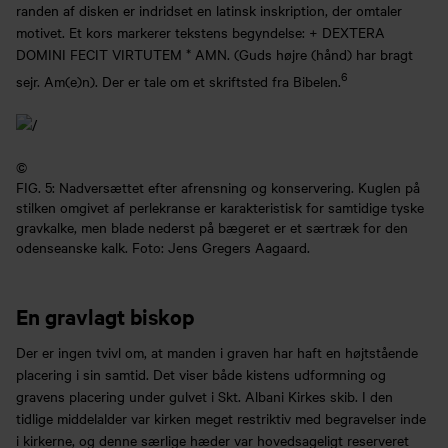
randen af disken er indridset en latinsk inskription, der omtaler
motivet. Et kors markerer tekstens begyndelse: + DEXTERA
DOMINI FECIT VIRTUTEM * AMN. (Guds højre (hånd) har bragt
6
sejr. Am(e)n). Der er tale om et skriftsted fra Bibelen.
©
FIG. 5: Nadversættet efter afrensning og konservering. Kuglen på
stilken omgivet af perlekranse er karakteristisk for samtidige tyske
gravkalke, men blade nederst på bægeret er et særtræk for den
odenseanske kalk. Foto: Jens Gregers Aagaard.
En gravlagt biskop
Der er ingen tvivl om, at manden i graven har haft en højtstående
placering i sin samtid. Det viser både kistens udformning og
gravens placering under gulvet i Skt. Albani Kirkes skib. I den
tidlige middelalder var kirken meget restriktiv med begravelser inde
i kirkerne, og denne særlige hæder var hovedsageligt reserveret