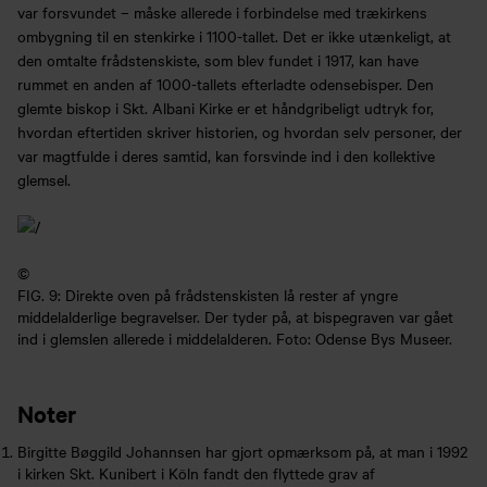
var forsvundet – måske allerede i forbindelse med trækirkens
ombygning til en stenkirke i 1100-tallet. Det er ikke utænkeligt, at
den omtalte frådstenskiste, som blev fundet i 1917, kan have
rummet en anden af 1000-tallets efterladte odensebisper. Den
glemte biskop i Skt. Albani Kirke er et håndgribeligt udtryk for,
hvordan eftertiden skriver historien, og hvordan selv personer, der
var magtfulde i deres samtid, kan forsvinde ind i den kollektive
glemsel.
©
FIG. 9: Direkte oven på frådstenskisten lå rester af yngre
middelalderlige begravelser. Der tyder på, at bispegraven var gået
ind i glemslen allerede i middelalderen. Foto: Odense Bys Museer.
Noter
Birgitte Bøggild Johannsen har gjort opmærksom på, at man i 1992
i kirken Skt. Kunibert i Köln fandt den flyttede grav af