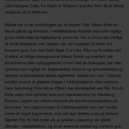
odensebisper, f.eks. fra Adam af Bremens krønike. Men de er blevet
redigeret ud af historien.
Måske har vi her forklaringen på, at bispen i Skt. Albani Kirke er
blevet glemt og efterladt. I middelalderen flyttede man ofte vigtige
grave indeholdende højtstående personer. Her er Knud den Hellige
et lokalt eksempel, men bispen, der var begravet få meter fra
kongens grav, har man ladet ligge. Fra f.eks. Ribe og Roskilde ved
vi ellers, at tidlige bispegrave er blevet flyttet og overført, når
domkirkerne blev nybyggede,40 i hvert fald de biskopper, der blev
opfattet som vigtige for bispesædets historie og selvopfattelse og
dermed understøttede dettes legitimitet. Måske har man i Odense
bevidst ønsket at glemme bispen i frådstenskisten eller nedtone
hans betydning. Hvis det er Eilbert, har domkapitlet ved Skt. Knuds
Kirke uden tvivl opfattet ham som repræsentant for Hamborg-
Bremen, uagtet han måske støttede de danske bestræbelser på
løsrivelse. Ved udgravningen af frådstenskisten blev der fundet
rester af yngre begravelser, som var lagt direkte oven på kistens
lågsten (fig. 9). Det tyder på, at gravens placering var glemt
allerede i middelalderen, og at en eventuel markering i kirkens gulv