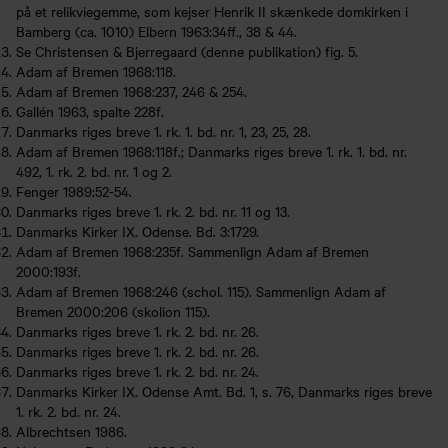
på et relikviegemme, som kejser Henrik II skænkede domkirken i
Bamberg (ca. 1010) Elbern 1963:34ff., 38 & 44.
Se Christensen & Bjerregaard (denne publikation) fig. 5.
Adam af Bremen 1968:118.
Adam af Bremen 1968:237, 246 & 254.
Gallén 1963, spalte 228f.
Danmarks riges breve 1. rk. 1. bd. nr. 1, 23, 25, 28.
Adam af Bremen 1968:118f.; Danmarks riges breve 1. rk. 1. bd. nr.
492, 1. rk. 2. bd. nr. 1 og 2.
Fenger 1989:52-54.
Danmarks riges breve 1. rk. 2. bd. nr. 11 og 13.
Danmarks Kirker IX. Odense. Bd. 3:1729.
Adam af Bremen 1968:235f. Sammenlign Adam af Bremen
2000:193f.
Adam af Bremen 1968:246 (schol. 115). Sammenlign Adam af
Bremen 2000:206 (skolion 115).
Danmarks riges breve 1. rk. 2. bd. nr. 26.
Danmarks riges breve 1. rk. 2. bd. nr. 26.
Danmarks riges breve 1. rk. 2. bd. nr. 24.
Danmarks Kirker IX. Odense Amt. Bd. 1, s. 76, Danmarks riges breve
1. rk. 2. bd. nr. 24.
Albrechtsen 1986.