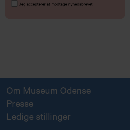
Jeg accepterer at modtage nyhedsbrevet
Om Museum Odense
Presse
Ledige stillinger
Køb årskort
Forskning