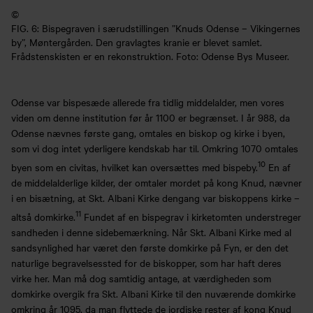
©
FIG. 6: Bispegraven i særudstillingen ”Knuds Odense – Vikingernes
by”, Møntergården. Den gravlagtes kranie er blevet samlet.
Frådstenskisten er en rekonstruktion. Foto: Odense Bys Museer.
Odense var bispesæde allerede fra tidlig middelalder, men vores
viden om denne institution før år 1100 er begrænset. I år 988, da
Odense nævnes første gang, omtales en biskop og kirke i byen,
som vi dog intet yderligere kendskab har til. Omkring 1070 omtales
10
byen som en civitas, hvilket kan oversættes med bispeby.
En af
de middelalderlige kilder, der omtaler mordet på kong Knud, nævner
i en bisætning, at Skt. Albani Kirke dengang var biskoppens kirke –
11
altså domkirke.
Fundet af en bispegrav i kirketomten understreger
sandheden i denne sidebemærkning. Når Skt. Albani Kirke med al
sandsynlighed har været den første domkirke på Fyn, er den det
naturlige begravelsessted for de biskopper, som har haft deres
virke her. Man må dog samtidig antage, at værdigheden som
domkirke overgik fra Skt. Albani Kirke til den nuværende domkirke
omkring år 1095, da man flyttede de jordiske rester af kong Knud