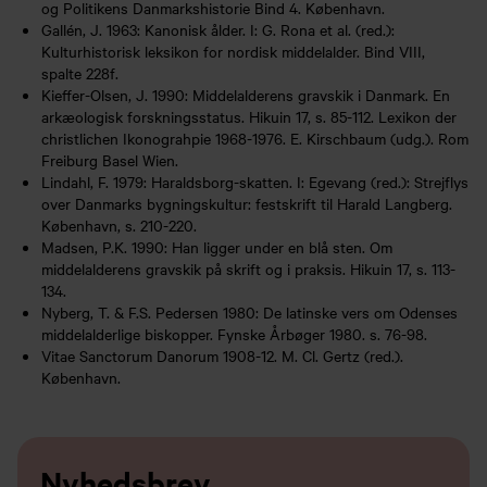
og Politikens Danmarkshistorie Bind 4. København.
Gallén, J. 1963: Kanonisk ålder. I: G. Rona et al. (red.):
Kulturhistorisk leksikon for nordisk middelalder. Bind VIII,
spalte 228f.
Kieffer-Olsen, J. 1990: Middelalderens gravskik i Danmark. En
arkæologisk forskningsstatus. Hikuin 17, s. 85-112. Lexikon der
christlichen Ikonograhpie 1968-1976. E. Kirschbaum (udg.). Rom
Freiburg Basel Wien.
Lindahl, F. 1979: Haraldsborg-skatten. I: Egevang (red.): Strejflys
over Danmarks bygningskultur: festskrift til Harald Langberg.
København, s. 210-220.
Madsen, P.K. 1990: Han ligger under en blå sten. Om
middelalderens gravskik på skrift og i praksis. Hikuin 17, s. 113-
134.
Nyberg, T. & F.S. Pedersen 1980: De latinske vers om Odenses
middelalderlige biskopper. Fynske Årbøger 1980. s. 76-98.
Vitae Sanctorum Danorum 1908-12. M. Cl. Gertz (red.).
København.
Nyhedsbrev