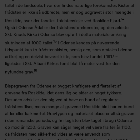
tallet i de landsdele, hvor der findes naturlige forekomster. Kister af
frådsten er ikke så udbredte, men er dog udgravet i stor mængde i
14
Roskilde, hvor der fandtes frådstenslejer ved Roskilde Fjord.
Også i Odense Ådal er der frådstensforekomster, og den ældste
Skt. Knuds Kirke i Odense blev opført i dette materiale omkring
15
slutningen af 1000-tallet.
I Odense kendes på nuværende
tidspunkt kun to frådstenskister, nemlig den, som omtales i denne
artikel, og en delvist bevaret kiste, som blev fundet i 1917 –
ligeledes i Skt. Albani Kirkes tomt blot få meter vest for den
16
nyfundne grav.
Bispegraven fra Odense er bygget kraftigere end flertallet af
gravene fra Roskilde, idet dens låg og sider er noget tykkere.
Desuden adskiller den sig ved at have en bund af regulære
frådstensfliser, mens mange af gravene i Roskilde blot har en bund
af ler eller kalkmørtel. Gravtypen og materialet placerer altså graven
i den romanske periode, og før teglsten blev taget i brug i Odense
op mod år 1200. Graven kan sågar meget vel være fra før år 1100,
da frådsten med sikkerhed vides at være anvendt som