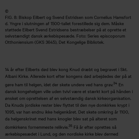
©
FIG. 8: Biskop Eilbert og Svend Estridsen som Cornelius Hamsfort
d. Yngre i slutningen af 1500-tallet forestillede sig dem. Måske
støttede Eilbert Svend Estridsens bestræbelser på at oprette et
selvstændigt dansk ærkebispesæde. Foto: Series episcoporum
Otthoniensium (GKS 3645), Det Kongelige Bibliotek.
14 år efter Eilberts død blev kong Knud dræbt og begravet i Skt.
Albani Kirke. Allerede kort efter kongens død arbejdedes der på at
34
gøre ham til helgen, idet der skete undere ved hans grav.
En
dansk kongehelgen ville uden tvivl være et stærkt kort på hånden i
ønsket om oprettelsen af en selvstændig dansk kirkeorganisation.
Da Knuds jordiske rester blev flyttet til den nye domkirkes krypt i
1095, var han endnu ikke helgenkåret. Det skete omkring år 1100,
da helgenskrinet med hans knogler blev sat på alteret som
35
domkirkens fornemmeste relikvie.
Få år efter oprettes så
ærkebispesædet i Lund, og den nordiske kirke blev dermed