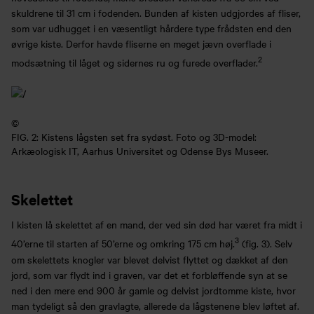
skuldrene til 31 cm i fodenden. Bunden af kisten udgjordes af fliser,
som var udhugget i en væsentligt hårdere type frådsten end den
øvrige kiste. Derfor havde fliserne en meget jævn overflade i
2
modsætning til låget og sidernes ru og furede overflader.
©
FIG. 2: Kistens lågsten set fra sydøst. Foto og 3D-model:
Arkæologisk IT, Aarhus Universitet og Odense Bys Museer.
Skelettet
I kisten lå skelettet af en mand, der ved sin død har været fra midt i
3
40’erne til starten af 50’erne og omkring 175 cm høj.
(fig. 3). Selv
om skelettets knogler var blevet delvist flyttet og dækket af den
jord, som var flydt ind i graven, var det et forbløffende syn at se
ned i den mere end 900 år gamle og delvist jordtomme kiste, hvor
man tydeligt så den gravlagte, allerede da lågstenene blev løftet af.