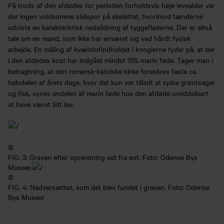
På trods af den afdødes for perioden forholdsvis høje levealder var
der ingen voldsomme slidspor på skelettet, hvorimod tænderne
udviste en karakteristisk nedslidning af tyggefladerne. Der er altså
tale om en mand, som ikke har ernæret sig ved hårdt fysisk
arbejde. En måling af kvælstofindholdet i knoglerne tyder på, at der
i den afdødes kost har indgået mindst 15% marin føde. Tager man i
betragtning, at den romersk-katolske kirke foreskrev faste ca.
halvdelen af årets dage, hvor det kun var tilladt at spise grøntsager
og fisk, synes andelen af marin føde hos den afdøde umiddelbart
at have været lidt lav.
©
FIG. 3: Graven efter oprensning set fra øst. Foto: Odense Bys
Museer.
©
FIG. 4: Nadversættet, som det blev fundet i graven. Foto: Odense
Bys Museer