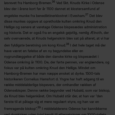
36
løsrevet fra Hamborg-Bremen.
Ved Skt. Knuds Kirke i Odense
blev der i årene kort før år 1100 dannet et klostersamfund af
37
engelske munke fra benediktinerklostret i Evesham.
Det blev
disse munkes opgave at opretholde kulten omkring Knud den
Hellige og senere at varetage Odense bispesædes administration
og historie. Det er også fra en engelsk gejstlig, nemlig Ælnoth, der
selv overværede, at Knuds helgenskrin blev sat på alteret, at vi har
38
den fyldigste beretning om kong Knud.
I det hele taget må der
have været en følelse af en ny begyndelse eller en
nygrundlæggelse af både den danske kirke og bispesædet i
Odense omkring år 1100. De, der førte pennen, var englændere, og
fokus var på kulten omkring Knud den Hellige. Mindet om
Hamborg-Bremen har man næppe ønsket at dyrke. 1500-tals
historikeren Cornelius Hamsfort d. Yngre har haft adgang til en
række middelalderlige bispevers, der omhandler rækken af
Odensebisper. Denne række begynder ved Hubald, som var biskop,
da Knud blev helgenkåret. Om Hubald står der, at han var ”den
første til at påtage sig et mere regulært styre, og han var en
39
fremragende biskop”.
I middelalderens Odense har kannikkerne
ved domkirken uden tvivl kendt til efterretninger om 1000-tallets