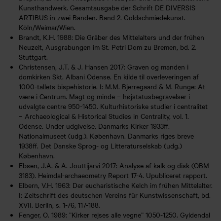
Kunsthandwerk. Gesamtausgabe der Schrift DE DIVERSIS
ARTIBUS in zwei Bänden. Band 2. Goldschmiedekunst.
Köln/Weimar/Wien.
Brandt, K.H. 1988: Die Gräber des Mittelalters und der frühen
Neuzeit, Ausgrabungen im St. Petri Dom zu Bremen, bd. 2.
Stuttgart.
Christensen, J.T. & J. Hansen 2017: Graven og manden i
domkirken Skt. Albani Odense. En kilde til overleveringen af
1000-tallets bispehistorie. I: M.M. Bjerregaard & M. Runge: At
være i Centrum. Magt og minde – højstatusbegravelser i
udvalgte centre 950-1450. Kulturhistoriske studier i centralitet
– Archaeological & Historical Studies in Centrality, vol. 1.
Odense. Under udgivelse. Danmarks Kirker 1933ff.
Nationalmuseet (udg.). København. Danmarks riges breve
1938ff. Det Danske Sprog- og Litteraturselskab (udg.)
København.
Ebsen, J.A. & A. Jouttijärvi 2017: Analyse af kalk og disk (OBM
3183). Heimdal-archaeometry Report 17-4. Upubliceret rapport.
Elbern, V.H. 1963: Der eucharistische Kelch im frühen Mittelalter.
I: Zeitschrift des deutschen Vereins für Kunstwissenschaft, bd.
XVII. Berlin, s. 1-76, 117-188.
Fenger, O. 1989: ”Kirker rejses alle vegne” 1050-1250. Gyldendal