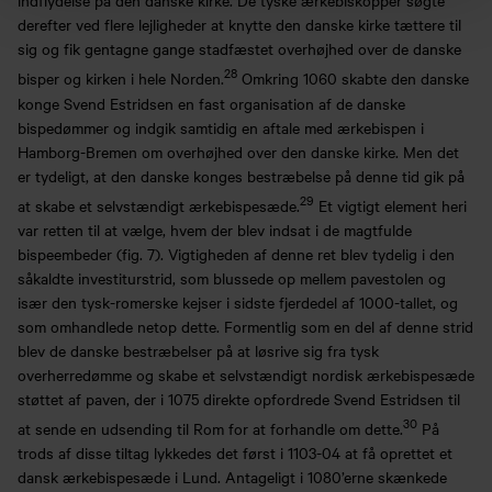
indflydelse på den danske kirke. De tyske ærkebiskopper søgte
derefter ved flere lejligheder at knytte den danske kirke tættere til
sig og fik gentagne gange stadfæstet overhøjhed over de danske
28
bisper og kirken i hele Norden.
Omkring 1060 skabte den danske
konge Svend Estridsen en fast organisation af de danske
bispedømmer og indgik samtidig en aftale med ærkebispen i
Hamborg-Bremen om overhøjhed over den danske kirke. Men det
er tydeligt, at den danske konges bestræbelse på denne tid gik på
29
at skabe et selvstændigt ærkebispesæde.
Et vigtigt element heri
var retten til at vælge, hvem der blev indsat i de magtfulde
bispeembeder (fig. 7). Vigtigheden af denne ret blev tydelig i den
såkaldte investiturstrid, som blussede op mellem pavestolen og
især den tysk-romerske kejser i sidste fjerdedel af 1000-tallet, og
som omhandlede netop dette. Formentlig som en del af denne strid
blev de danske bestræbelser på at løsrive sig fra tysk
overherredømme og skabe et selvstændigt nordisk ærkebispesæde
støttet af paven, der i 1075 direkte opfordrede Svend Estridsen til
30
at sende en udsending til Rom for at forhandle om dette.
På
trods af disse tiltag lykkedes det først i 1103-04 at få oprettet et
dansk ærkebispesæde i Lund. Antageligt i 1080’erne skænkede