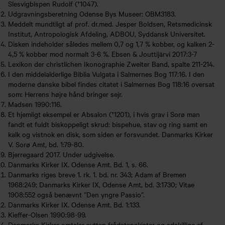
Slesvigbispen Rudolf (†1047).
Udgravningsberetning Odense Bys Museer: OBM3183.
Meddelt mundtligt af prof. dr.med. Jesper Boldsen, Retsmedicinsk
Institut, Antropologisk Afdeling, ADBOU, Syddansk Universitet.
Disken indeholder således mellem 0,7 og 1,7 % kobber, og kalken 2-
4,5 % kobber mod normalt 3-6 %. Ebsen & Jouttijärvi 2017:3-7
Lexikon der christlichen Ikonographie Zweiter Band, spalte 211-214.
I den middelalderlige Biblia Vulgata i Salmernes Bog 117:16. I den
moderne danske bibel findes citatet i Salmernes Bog 118:16 oversat
som: Herrens højre hånd bringer sejr.
Madsen 1990:116.
Et hjemligt eksempel er Absalon (†1201), i hvis grav i Sorø man
fandt et fuldt biskoppeligt skrud: bispehue, stav og ring samt en
kalk og vistnok en disk, som siden er forsvundet. Danmarks Kirker
V. Sorø Amt, bd. 1:79-80.
Bjerregaard 2017. Under udgivelse.
Danmarks Kirker IX. Odense Amt. Bd. 1, s. 66.
Danmarks riges breve 1. rk. 1. bd. nr. 343; Adam af Bremen
1968:249; Danmarks Kirker IX, Odense Amt, bd. 3:1730; Vitae
1908:552 også benævnt ”Den yngre Passio”.
Danmarks Kirker IX. Odense Amt. Bd. 1:133.
Kieffer-Olsen 1990:98-99.
Danmarks Kirker omtaler sytten frådstenskister og adskillige af