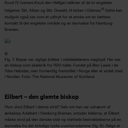
Knud IV (senere Knud den Hellige) relikvier af de to engelske
31
helgener, Skt. Alban og Skt. Oswald, til kirken i Odense.
Dette kan
muligvis også ses som et udtryk for et ønske om en tættere
kontakt til det engelske område og en løsrivelse fra Hamburg-
Bremen.
©
Fig. 7: Bisper var vigtige brikker i middelalderens magtspil. Her ses
en biskop som skakbrik fra 1100-tallet. Fundet på Øen Lewis i de
Ydre Hebrider, men formentlig fremstillet i Norge eller et andet sted
i Norden. Foto: The National Museums of Scotland.
Eilbert – den glemte biskop
Hvor stod Eilbert i denne strid? Selv om han var udnævnt af
ærkebisp Adalbert i Hamborg-Bremen, antyder kilderne, at Eilbert
måske stod på den danske side og støttede bestræbelserne på en
løsrivelse fra det kirkelige tyske overherredømme (fig. 8). Ifølge et