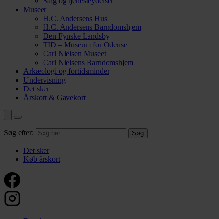
Salg og tjenesteydelser
Museer
H.C. Andersens Hus
H.C. Andersens Barndomshjem
Den Fynske Landsby
TID – Museum for Odense
Carl Nielsen Museet
Carl Nielsens Barndomshjem
Arkæologi og fortidsminder
Undervisning
Det sker
Årskort & Gavekort
Søg efter:
Det sker
Køb årskort