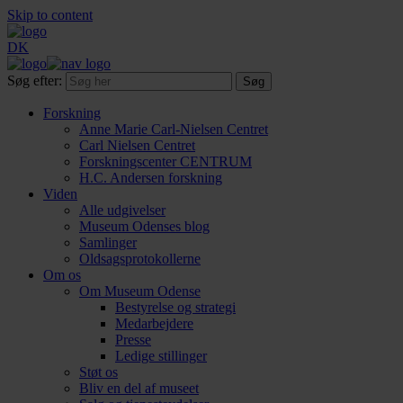
Skip to content
DK
Søg efter:
Forskning
Anne Marie Carl-Nielsen Centret
Carl Nielsen Centret
Forsknings­center CENTRUM
H.C. Andersen forskning
Viden
Alle udgivelser
Museum Odenses blog
Samlinger
Oldsagsprotokollerne
Om os
Om Museum Odense
Bestyrelse og strategi
Medarbejdere
Presse
Ledige stillinger
Støt os
Bliv en del af museet