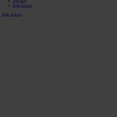
Det sker
Køb årskort
Køb årskort