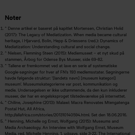
Noter
^
Denne artikel er baseret på kapitlet Mortensen, Christian Hviid
(2017): The Legacy of Mediatization. When media became cultural
heritage, i Hjarvard, Bolin, Hepp & Driessens (red.): Dynamics of
Mediatization: Understanding cultural and social change.
^
Nielsen, Flemming Steen (2015): Mediemuseet – et nyt skud på
stammen, Årbog for Odense Bys Museer, side 69-82.
^
Tallene er fremkommet ved at lave en serie af systematiske
Google-søgninger for hver af FN’s 193 medlemsstater. Søgningerne
havde følgende struktur: ’[landets navn] [museum kategori]
museum’. Museumskategorierne var post, kommunikation og
medie. Undersøgelsen er ikke udtømmende, da den kun inkluderer
museer, der har en engelsksproget tilstedeværelse på internettet.
^
Chiline, Josephine (2013): Malawi: Macra Renovates Mtengatenga
Postal Hut, All Africa,
http://allafrica.com/stories/201310140594.html. Set den 18.06.2016.
^
Henning, Michelle og Ernst, Wolfgang (2015): Museums and
Media Archaeology. An Interview with Wolfgang Ernst, Museum
Media, red. Michelle Henning, 1. udgave, side 3-22, The International