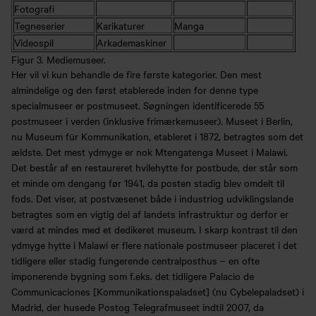
Fotografi
Tegneserier
Karikaturer
Manga
Videospil
Arkademaskiner
Figur 3. Mediemuseer.
Her vil vi kun behandle de fire første kategorier. Den mest
almindelige og den først etablerede inden for denne type
specialmuseer er postmuseet. Søgningen identificerede 55
postmuseer i verden (inklusive frimærkemuseer). Museet i Berlin,
nu Museum für Kommunikation, etableret i 1872, betragtes som det
ældste. Det mest ydmyge er nok Mtengatenga Museet i Malawi.
Det består af en restaureret hvilehytte for postbude, der står som
et minde om dengang før 1941, da posten stadig blev omdelt til
fods. Det viser, at postvæsenet både i industriog udviklingslande
betragtes som en vigtig del af landets infrastruktur og derfor er
værd at mindes med et dedikeret museum. I skarp kontrast til den
ydmyge hytte i Malawi er flere nationale postmuseer placeret i det
tidligere eller stadig fungerende centralposthus – en ofte
imponerende bygning som f.eks. det tidligere Palacio de
Communicaciones [Kommunikationspaladset] (nu Cybelepaladset) i
Madrid, der husede Postog Telegrafmuseet indtil 2007, da