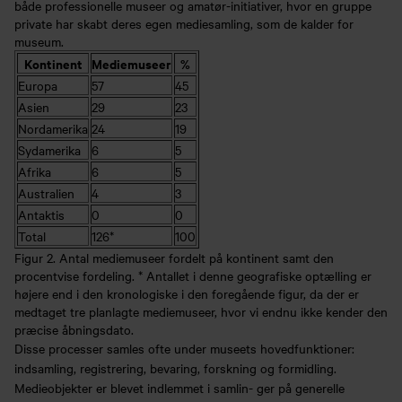
både professionelle museer og amatør-initiativer, hvor en gruppe
private har skabt deres egen mediesamling, som de kalder for
museum.
Kontinent
Mediemuseer
%
Europa
57
45
Asien
29
23
Nordamerika
24
19
Sydamerika
6
5
Afrika
6
5
Australien
4
3
Antaktis
0
0
Total
126*
100
Figur 2. Antal mediemuseer fordelt på kontinent samt den
procentvise fordeling. * Antallet i denne geografiske optælling er
højere end i den kronologiske i den foregående figur, da der er
medtaget tre planlagte mediemuseer, hvor vi endnu ikke kender den
præcise åbningsdato.
Disse processer samles ofte under museets hovedfunktioner:
indsamling, registrering, bevaring, forskning og formidling.
Medieobjekter er blevet indlemmet i samlin- ger på generelle