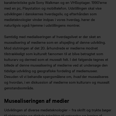
karakteristiske gule Sony Walkman og en VHSoptager. 1990’erne
med en pc, Playstation og mobiltelefon. Udstillingen skal vise
udviklingen i danskernes hverdagsliv, og efterhånden som
medieteknologier vinder indpas i vores hverdag, hører de
naturligvis også hjemme i udstillingens montrer.
Samtidig med medialiseringen af hverdagslivet er der sket en
musealisering af medierne som en afspejling af denne udvikling.
Mod slutningen af det 20. århundrede er medierne modnet
tilstrækkeligt som kulturelt fænomen til at blive betragtet som
kulturarv og dermed som et musealt felt. I det følgende tegnes et
billede af denne musealisering af medierne ved at undersøge den
tidslige udvikling og geografiske fordeling af mediemuseer.
Desuden vil vi behandle spørgsmålene om,
hvad
der musealiseres
og hvordan, i en diskussion af medierne som kulturarv og musealt
genstandsområde.
Musealiseringen af medier
Udviklingen af diverse medieteknologier – fra skrift og trykte bøger
til elektroniske og digitale teknikker til optagelse og lagring af