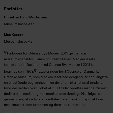
Forfatter
Christian Hviid Mortensen
Museumsinspektør
Lise Kapper
Museumsinspektør
[1]
I årbogen for Odense Bys Museer 2015 gennemgår
museumsinspektør Flemming Steen Nielsen Mediemuseets
forhistorie før fusionen med Odense Bys Museer i 2013 fra
[2]
begyndelsen i 1979.
Etableringen her i Odense af Danmarks
Grafiske Museum, som Mediemuseet hed dengang, er dog langtfra
en enestående begivenhed, men del af en international tendens,
hvor der verden over i løbet af 1900-tallet oprettes mange museer,
dedikeret til medie- og kommunikationsteknologi. Her følger en
gennemgang af de første resultater fra et forskningsprojekt om
mediemuseer som fænomen og deres kulturhistorie.