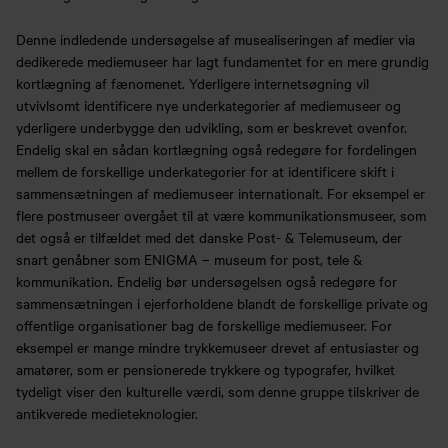
Denne indledende undersøgelse af musealiseringen af medier via
dedikerede mediemuseer har lagt fundamentet for en mere grundig
kortlægning af fænomenet. Yderligere internetsøgning vil
utvivlsomt identificere nye underkategorier af mediemuseer og
yderligere underbygge den udvikling, som er beskrevet ovenfor.
Endelig skal en sådan kortlægning også redegøre for fordelingen
mellem de forskellige underkategorier for at identificere skift i
sammensætningen af mediemuseer internationalt. For eksempel er
flere postmuseer overgået til at være kommunikationsmuseer, som
det også er tilfældet med det danske Post- & Telemuseum, der
snart genåbner som ENIGMA – museum for post, tele &
kommunikation. Endelig bør undersøgelsen også redegøre for
sammensætningen i ejerforholdene blandt de forskellige private og
offentlige organisationer bag de forskellige mediemuseer. For
eksempel er mange mindre trykkemuseer drevet af entusiaster og
amatører, som er pensionerede trykkere og typografer, hvilket
tydeligt viser den kulturelle værdi, som denne gruppe tilskriver de
antikverede medieteknologier.