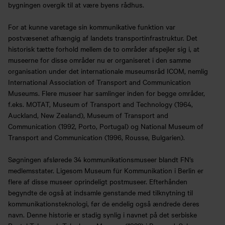
bygningen overgik til at være byens rådhus.
For at kunne varetage sin kommunikative funktion var
postvæsenet afhængig af landets transportinfrastruktur. Det
historisk tætte forhold mellem de to områder afspejler sig i, at
museerne for disse områder nu er organiseret i den samme
organisation under det internationale museumsråd ICOM, nemlig
International Association of Transport and Communication
Museums. Flere museer har samlinger inden for begge områder,
f.eks. MOTAT, Museum of Transport and Technology (1964,
Auckland, New Zealand), Museum of Transport and
Communication (1992, Porto, Portugal) og National Museum of
Transport and Communication (1996, Rousse, Bulgarien).
Søgningen afslørede 34 kommunikationsmuseer blandt FN’s
medlemsstater. Ligesom Museum für Kommunikation i Berlin er
flere af disse museer oprindeligt postmuseer. Efterhånden
begyndte de også at indsamle genstande med tilknytning til
kommunikationsteknologi, før de endelig også ændrede deres
navn. Denne historie er stadig synlig i navnet på det serbiske