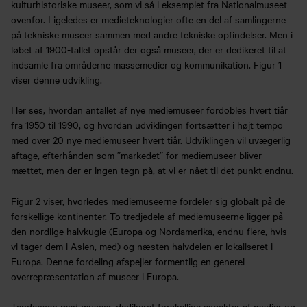
kulturhistoriske museer, som vi så i eksemplet fra Nationalmuseet
ovenfor. Ligeledes er medieteknologier ofte en del af samlingerne
på tekniske museer sammen med andre tekniske opfindelser. Men i
løbet af 1900-tallet opstår der også museer, der er dedikeret til at
indsamle fra områderne massemedier og kommunikation. Figur 1
viser denne udvikling.
Her ses, hvordan antallet af nye mediemuseer fordobles hvert tiår
fra 1950 til 1990, og hvordan udviklingen fortsætter i højt tempo
med over 20 nye mediemuseer hvert tiår. Udviklingen vil uvægerlig
aftage, efterhånden som ”markedet” for mediemuseer bliver
mættet, men der er ingen tegn på, at vi er nået til det punkt endnu.
Figur 2 viser, hvorledes mediemuseerne fordeler sig globalt på de
forskellige kontinenter. To tredjedele af mediemuseerne ligger på
den nordlige halvkugle (Europa og Nordamerika, endnu flere, hvis
vi tager dem i Asien, med) og næsten halvdelen er lokaliseret i
Europa. Denne fordeling afspejler formentlig en generel
overrepræsentation af museer i Europa.
Tendensen med museer, dedikeret forskellige aspekter af medier og