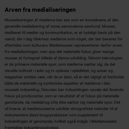
Arven fra medialiseringen
Musealiseringen af medierne kan ses som en konsekvens af den
generelle medialisering af vores senmoderne samfund. Museer,
dedikeret til medier og kommunikation, er et tydeligt bevis på den
værdi, der i dag tilskrives medierne som noget, der bør bevares for
eftertiden som kulturarv. Mediemuseer repræsenterer derfor arven
fra medialiseringen, men qua det materielle fokus giver mange
museer et fortegnet billede af denne udvikling. Selvom teknologien
er de primære materielle spor, som medierne sætter sig, da det
visuelle indhold i radio og tv opleves i øjeblikket, og aviser og
magasiner smides væk, når de er læst, så er det vigtigt at fastholde
både de materielle og symbolske aspekter af medierne i den
museale indsamling. Desuden bør indsamlingen opveje det iboende
fokus på producenter, som er resultatet af et fokus på materielle
genstande, da mediebrug ofte ikke sætter sig materielle spor. Det
vil kræve, at mediemuseerne udvikler etnografiske metoder til at
dokumentere disse brugspraksisser som supplement til
indsamlingen af genstande, hvilket også indgår i Mediemuseets
fremtidige indsamlingsstrategi.