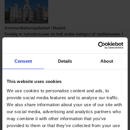
Kommunikationspaladset i Madrid.
Endelig er nyhedsmuseer en helt anden kategori af mediemuseer. I
stedet for en teknologisk tilgang til mediekulturarv – ofte
koncentreret om enkelte teknologier – fokuserer disse museer på
en særlig type medieindhold, nemlig nyhedsjournalistik. En
fællesnævner for disse museer er, at den stiftende organisation er
Consent
Details
About
ny på museumsområdet og ofte har en politisk agenda med
museet. Nyhedsmuseer promoverer ofte værdier som ytringsfrihed
og pressens demokratiske rolle som offentlighedens vagthund. Det
This website uses cookies
mest fremtrædende eksempel er Newseum (1997) i Washington
We use cookies to personalise content and ads, to
D.C., etableret af The Freedom Foundation, hvis mission er at
fremme de frihedsrettigheder, herunder ytringsfrihed og
provide social media features and to analyse our traffic.
pressefrihed, der sikres af 1. amendment (tillæg) til den
We also share information about your use of our site with
amerikanske forfatning som demokratiets hjørnesten. Museet
our social media, advertising and analytics partners who
betragter sig selv som et af de mest interaktive i verden med
may combine it with other information that you’ve
forskellige aktiviteter med fokus på medieetik, nyhedsproduktion
provided to them or that they’ve collected from your use
og lignende, som den besøgende kan engagere sig i. Men der er