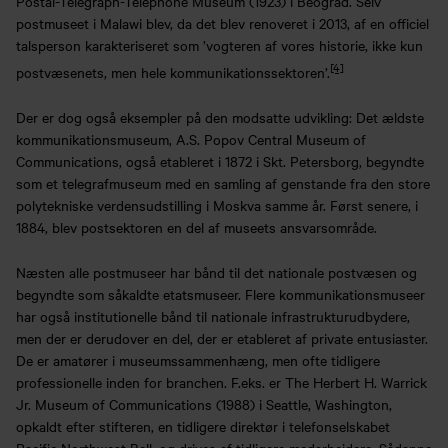
Postal-Telegraph-Telephone Museum (1923) i Beograd. Selv
postmuseet i Malawi blev, da det blev renoveret i 2013, af en officiel
talsperson karakteriseret som ’vogteren af vores historie, ikke kun
[4]
postvæsenets, men hele kommunikationssektoren’.
Der er dog også eksempler på den modsatte udvikling: Det ældste
kommunikationsmuseum, A.S. Popov Central Museum of
Communications, også etableret i 1872 i Skt. Petersborg, begyndte
som et telegrafmuseum med en samling af genstande fra den store
polytekniske verdensudstilling i Moskva samme år. Først senere, i
1884, blev postsektoren en del af museets ansvarsområde.
Næsten alle postmuseer har bånd til det nationale postvæsen og
begyndte som såkaldte etatsmuseer. Flere kommunikationsmuseer
har også institutionelle bånd til nationale infrastrukturudbydere,
men der er derudover en del, der er etableret af private entusiaster.
De er amatører i museumssammenhæng, men ofte tidligere
professionelle inden for branchen. F.eks. er The Herbert H. Warrick
Jr. Museum of Communications (1988) i Seattle, Washington,
opkaldt efter stifteren, en tidligere direktør i telefonselskabet
Pacific Northwest Bell, og drives af tidligere medarbejdere. Sådanne