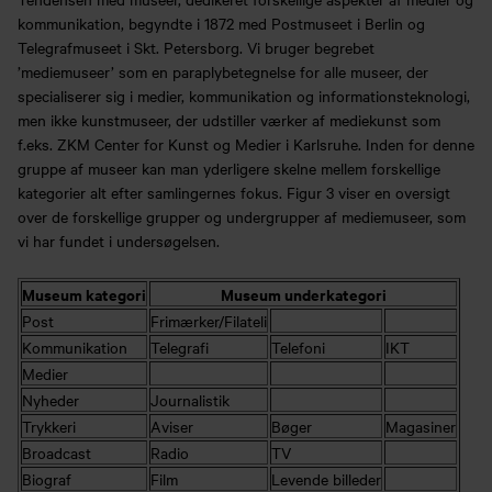
kommunikation, begyndte i 1872 med Postmuseet i Berlin og
Telegrafmuseet i Skt. Petersborg. Vi bruger begrebet
’mediemuseer’ som en paraplybetegnelse for alle museer, der
specialiserer sig i medier, kommunikation og informationsteknologi,
men ikke kunstmuseer, der udstiller værker af mediekunst som
f.eks. ZKM Center for Kunst og Medier i Karlsruhe. Inden for denne
gruppe af museer kan man yderligere skelne mellem forskellige
kategorier alt efter samlingernes fokus. Figur 3 viser en oversigt
over de forskellige grupper og undergrupper af mediemuseer, som
vi har fundet i undersøgelsen.
Museum kategori
Museum underkategori
Post
Frimærker/Filateli
Kommunikation
Telegrafi
Telefoni
IKT
Medier
Nyheder
Journalistik
Trykkeri
Aviser
Bøger
Magasiner
Broadcast
Radio
TV
Biograf
Film
Levende billeder