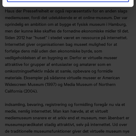
Haus der Pressefreiheit er også repræsentativ for en anden slags
mediemuseer, fordi det udelukkende er et online-museum. Der var
oprindelig en ambition om at bygge et fysisk museum i Hamburg,
men der kunne ikke skaffes de fornødne økonomiske midler til det.
Siden 2012 har ”huset” i stedet været en ressource på internettet.
Internettet giver organisationen bag museet mulighed for at
forfølge dens mål uden den økonomiske byrde, som
vedligeholdelsen af en bygning er. Derfor er virtuelle museer
attraktive for grupper af entusiaster og amatører som en
omkostningseffektiv måde at samle, opbevare og formidle
materiale. Eksempler på sådanne virtuelle museer er American
Widescreen Museum (1997) og Media Museum of Northern
California (2004).
indsamling, bevaring, registrering og formidling foregår nu via et
medie, nemlig internettet. Man kan hævde, at et virtuelt
mediemuseum snarere er et arkiv end et museum, men åbenbart er
museumsprædikatet stadig attraktivt, selv på internettet. Ud over
de traditionelle museumsfunktioner giver det virtuelle museum nye