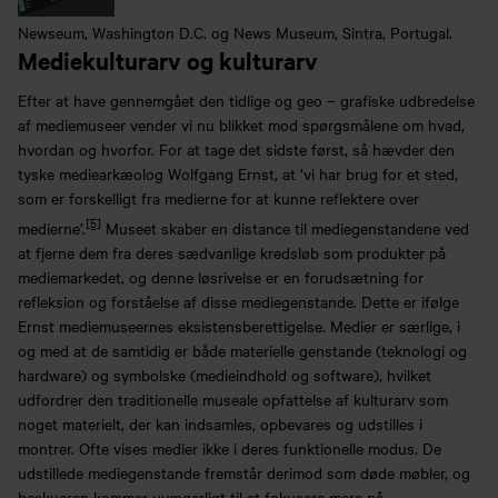
Newseum, Washington D.C. og News Museum, Sintra, Portugal.
Mediekulturarv og kulturarv
Efter at have gennemgået den tidlige og geo – grafiske udbredelse
af mediemuseer vender vi nu blikket mod spørgsmålene om hvad,
hvordan og hvorfor. For at tage det sidste først, så hævder den
tyske mediearkæolog Wolfgang Ernst, at ’vi har brug for et sted,
som er forskelligt fra medierne for at kunne reflektere over
[5]
medierne’.
Museet skaber en distance til mediegenstandene ved
at fjerne dem fra deres sædvanlige kredsløb som produkter på
mediemarkedet, og denne løsrivelse er en forudsætning for
refleksion og forståelse af disse mediegenstande. Dette er ifølge
Ernst mediemuseernes eksistensberettigelse. Medier er særlige, i
og med at de samtidig er både materielle genstande (teknologi og
hardware) og symbolske (medieindhold og software), hvilket
udfordrer den traditionelle museale opfattelse af kulturarv som
noget materielt, der kan indsamles, opbevares og udstilles i
montrer. Ofte vises medier ikke i deres funktionelle modus. De
udstillede mediegenstande fremstår derimod som døde møbler, og
beskueren kommer uvægerligt til at fokusere mere på