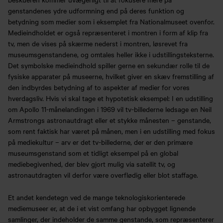
genstandenes ydre udformning end på deres funktion og
betydning som medier som i eksemplet fra Nationalmuseet ovenfor.
Medieindholdet er også repræsenteret i montren i form af klip fra
tv, men de vises på skærme nederst i montren, løsrevet fra
museumsgenstandene, og omtales heller ikke i udstillingsteksterne.
Det symbolske medieindhold spiller gerne en sekundær rolle til de
fysiske apparater på museerne, hvilket giver en skæv fremstilling af
den indbyrdes betydning af to aspekter af medier for vores
hverdagsliv. Hvis vi skal tage et hypotetisk eksempel: I en udstilling
om Apollo 11-månelandingen i 1969 vil tv-billederne ledsage en Neil
Armstrongs astronautdragt eller et stykke månesten – genstande,
som rent faktisk har været på månen, men i en udstilling med fokus
på mediekultur – arv er det tv-billederne, der er den primære
museumsgenstand som et tidligt eksempel på en global
mediebegivenhed, der blev gjort mulig via satellit tv, og
astronautdragten vil derfor være overflødig eller blot staffage.
Et andet kendetegn ved de mange teknologiskorienterede
mediemuseer er, at de i et vist omfang har opbygget lignende
samlinger, der indeholder de samme genstande, som repræsenterer