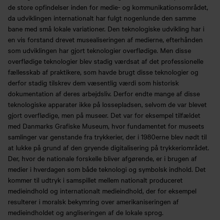
de store opfindelser inden for medie- og kommunikationsområdet,
da udviklingen internationalt har fulgt nogenlunde den samme
bane med små lokale variationer. Den teknologiske udvikling har i
en vis forstand drevet musealiseringen af medierne, efterhånden
som udviklingen har gjort teknologier overflødige. Men disse
overflødige teknologier blev stadig værdsat af det professionelle
fællesskab af praktikere, som havde brugt disse teknologier og
derfor stadig tilskrev dem væsentlig værdi som historisk
dokumentation af deres arbejdsliv. Derfor endte mange af disse
teknologiske apparater ikke på lossepladsen, selvom de var blevet
gjort overflødige, men på museer. Det var for eksempel tilfældet
med Danmarks Grafiske Museum, hvor fundamentet for museets
samlinger var genstande fra trykkerier, der i 1980erne blev nødt til
at lukke på grund af den gryende digitalisering på trykkeriområdet.
Der, hvor de nationale forskelle bliver afgørende, er i brugen af
medier i hverdagen som både teknologi og symbolsk indhold. Det
kommer til udtryk i samspillet mellem nationalt produceret
medieindhold og internationalt medieindhold, der for eksempel
resulterer i moralsk bekymring over amerikaniseringen af
medieindholdet og angliseringen af de lokale sprog.