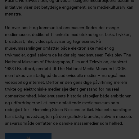
initiativer viser det betydelige engagement, som mediekulturarv kan
mønstre.
Ud over post- og kommunikationsmuseer findes der mange
mediemuseer, dedikeret til enkelte medieteknologier, f.eks. trykkeri,
broadcast, film, videospil, aviser og tegneserier. Få
museumssamlinger omfatter både elektroniske medier og
trykmedier, også selvom de kalder sig mediemuseer. Feks.blev The
National Museum of Photography, Film and Television, etableret
1983 i Bradford, omdøbt til The National Media Museum i 2006,
men fokus var stadig på de audiovisuelle medier – nu også med
videospil og internet. Derfor er den gensidige påvirkning mellem
trykte og elektroniske medier sjældent genstand for museal
opmærksomhed. Mediemuseets historie afspejler både ambitionen
og udfordringerne i et mere omfattende mediemuseum som
redegjort for i Flemming Steen Nielsens artikel. Museets samlinger
har stadig hovedvægten på den grafiske branche, selvom museets
ansvarsområde omfatter de danske massemedier som helhed.