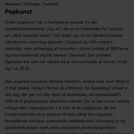
Museum, Tübingen, Tyskland.
Popkunst
Ordet ‘popkunst’ har vi herhjemme oversat fra det
engelske/amerikanske ‘pop art’, der er en forkortelse for ‘popular
art’, altså ‘populær kunst’. Det drejer sig om en billedkunstnerisk
udtryksform, som slog igennem i England og USA omtrent
samtidigt, men uafhængig af hinanden i sidste halvdel af 1950’erne,
og som markerede sig lidt senere i Danmark. Den primært
figurative stil, som var møntet på at kunne forstås af enhver, holdt
sig i ca. 20 år.
Den engelske kunstner, Richard Hamilton, skabte med
Just What Is
It that Makes Today’s Homes So Different, So Appealing? (Hvad er
det dog, der gør vor tids hjem så anderledes, så tiltrækkende?),
1956 et af popkunstens allerførste værker. Der er tale om en mindre
collage med udgangspunkt i et foto af en dagligstue, der på
ironisk-realistisk vis er plastret til med udklip fra magasiner
forestillende datidens avancerede medietekniske vidundere, tv og
spolebåndoptager samt andre eksempler på efterkrigstidens
avancerede industrielle produkter. I stuen optræder en halvnøgen