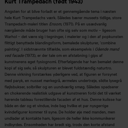
Kurt Trampedach (født 1943)
Angsten for at blive forladt er et gennemgående tema i næsten
hele Kurt Trampedachs værk. Således bærer museets tidlige, store
Trampedach-maleri titlen
Ensom
, (1971). På en usædvanlig
nærgående måde bruger han ofte sig selv som motiv – ligesom
Warhol – det være sig i tegninger, i malerier og i den af popkunsten
flittigt benyttede blandingsform, bemalede skulpturer, ‘combine
painting’. I sidstnævnte tilfælde, som eksempelvis i
Gående mand
ved facade
(1973), er der tale om en afstøbning i gips af
kunstnerens eget fysiognomi. Efterfølgende har han bemalet denne
kopi af sig selv, så skulpturen er blevet fuldstændig naturtro.
Denne virkning forstærkes yderligere ved, at figuren er forsynet
med paryk, en nusset mørkegrå, ærmeløs undertrøje, slidte lysegrå
fløjlsbukser, solbriller og en uundværlig smøg. Således spadserer
en chokerende realistisk udgave af kunstneren forbi det til værket
hørende tableau forestillende facaden af et hus. Denne kulisse har
både en dør og et vindue, inde bag hvilke et par nysgerrige
kvindefigurer kommer til syne. De holder øje med manden, men
undlader at kontakte ham, ligesom de heller ikke kommunikerer
indbyrdes. Ensomheden har bredt sig, trods den korte afstand