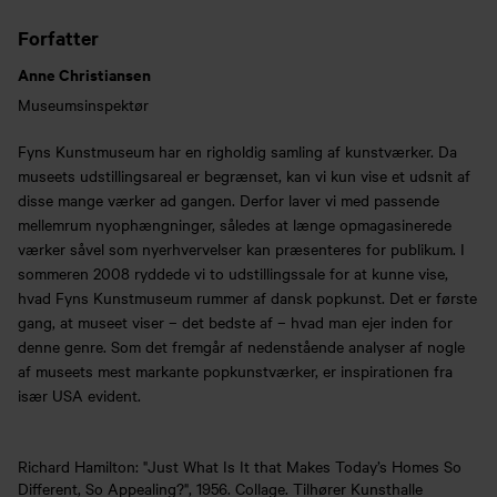
Forfatter
Anne Christiansen
Museumsinspektør
Fyns Kunstmuseum har en righoldig samling af kunstværker. Da
museets udstillingsareal er begrænset, kan vi kun vise et udsnit af
disse mange værker ad gangen. Derfor laver vi med passende
mellemrum nyophængninger, således at længe opmagasinerede
værker såvel som nyerhvervelser kan præsenteres for publikum. I
sommeren 2008 ryddede vi to udstillingssale for at kunne vise,
hvad Fyns Kunstmuseum rummer af dansk popkunst. Det er første
gang, at museet viser – det bedste af – hvad man ejer inden for
denne genre. Som det fremgår af nedenstående analyser af nogle
af museets mest markante popkunstværker, er inspirationen fra
især USA evident.
Richard Hamilton: "Just What Is It that Makes Today’s Homes So
Different, So Appealing?", 1956. Collage. Tilhører Kunsthalle