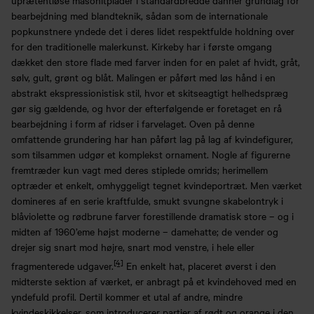
bearbejdning med blandteknik, sådan som de internationale
popkunstnere yndede det i deres lidet respektfulde holdning over
for den traditionelle malerkunst. Kirkeby har i første omgang
dækket den store flade med farver inden for en palet af hvidt, gråt,
sølv, gult, grønt og blåt. Malingen er påført med løs hånd i en
abstrakt ekspressionistisk stil, hvor et skitseagtigt helhedspræg
gør sig gældende, og hvor der efterfølgende er foretaget en rå
bearbejdning i form af ridser i farvelaget. Oven på denne
omfattende grundering har han påført lag på lag af kvindefigurer,
som tilsammen udgør et komplekst ornament. Nogle af figurerne
fremtræder kun vagt med deres stiplede omrids; herimellem
optræder et enkelt, omhyggeligt tegnet kvindeportræt. Men værket
domineres af en serie kraftfulde, smukt svungne skabelontryk i
blåviolette og rødbrune farver forestillende dramatisk store – og i
midten af 1960’eme højst moderne – damehatte; de vender og
drejer sig snart mod højre, snart mod venstre, i hele eller
[4]
fragmenterede udgaver.
En enkelt hat, placeret øverst i den
midterste sektion af værket, er anbragt på et kvindehoved med en
yndefuld profil. Dertil kommer et utal af andre, mindre
kvindeskikkelser, som introducerer partier af rødt og orange i den