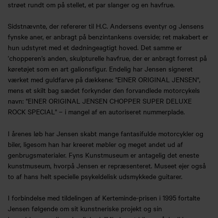
strøet rundt om på stellet, et par slanger og en havfrue.
Sidstnævnte, der refererer til H.C. Andersens eventyr og Jensens
fynske aner, er anbragt på benzintankens overside; ret makabert er
hun udstyret med et dødningeagtigt hoved. Det samme er
‘chopperen’s anden, skulpturelle havfrue, der er anbragt forrest på
køretøjet som en art galionsfigur. Endelig har Jensen signeret
værket med guldfarve på dækkene: "EINER ORIGINAL JENSEN",
mens et skilt bag sædet forkynder den forvandlede motorcykels
navn: "EINER ORIGINAL JENSEN CHOPPER SUPER DELUXE
ROCK SPECIAL" – i mangel af en autoriseret nummerplade.
I årenes løb har Jensen skabt mange fantasifulde motorcykler og
biler, ligesom han har kreeret møbler og meget andet ud af
genbrugsmaterialer. Fyns Kunstmuseum er antagelig det eneste
kunstmuseum, hvorpå Jensen er repræsenteret. Museet ejer også
to af hans helt specielle psykeldelisk udsmykkede guitarer.
I forbindelse med tildelingen af Kerteminde-prisen i 1995 fortalte
Jensen følgende om sit kunstneriske projekt og sin