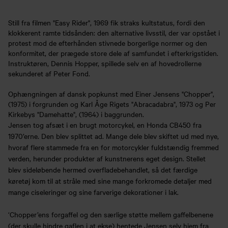
Still fra filmen "Easy Rider", 1969 fik straks kultstatus, fordi den
klokkerent ramte tidsånden: den alternative livsstil, der var opstået i
protest mod de efterhånden stivnede borgerlige normer og den
konformitet, der prægede store dele af samfundet i efterkrigstiden.
Instruktøren, Dennis Hopper, spillede selv en af hovedrollerne
sekunderet af Peter Fond.
Ophængningen af dansk popkunst med Einer Jensens "Chopper",
(1975) i forgrunden og Karl Åge Rigets "Abracadabra", 1973 og Per
Kirkebys "Damehatte", (1964) i baggrunden.
Jensen tog afsæt i en brugt motorcykel, en Honda CB450 fra
1970’erne. Den blev splittet ad. Mange dele blev skiftet ud med nye,
hvoraf flere stammede fra en for motorcykler fuldstændig fremmed
verden, herunder produkter af kunstnerens eget design. Stellet
blev sideløbende hermed overfladebehandlet, så det færdige
køretøj kom til at stråle med sine mange forkromede detaljer med
mange ciseleringer og sine farverige dekorationer i lak.
‘Chopper’ens forgaffel og den særlige støtte mellem gaffelbenene
(der skulle hindre gaflen i at ekse) hentede Jensen selv hjem fra