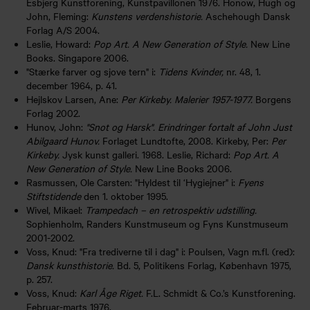
Esbjerg Kunstforening, Kunstpavillonen 1976. Honow, Hugh og
John, Fleming:
Kunstens verdenshistorie.
Aschehough Dansk
Forlag A/S 2004.
Leslie, Howard:
Pop Art. A New Generation of Style.
New Line
Books. Singapore 2006.
"Stærke farver og sjove tern" i:
Tidens Kvinder,
nr. 48, 1.
december 1964, p. 41.
Hejlskov Larsen, Ane:
Per Kirkeby. Malerier 1957-1977.
Borgens
Forlag 2002.
Hunov, John:
"Snot og Harsk". Erindringer fortalt af John Just
Abilgaard Hunov.
Forlaget Lundtofte, 2008. Kirkeby, Per:
Per
Kirkeby.
Jysk kunst galleri. 1968. Leslie, Richard:
Pop Art. A
New Generation of Style.
New Line Books 2006.
Rasmussen, Ole Carsten: "Hyldest til ‘Hygiejner" i:
Fyens
Stiftstidende
den 1. oktober 1995.
Wivel, Mikael:
Trampedach – en retrospektiv udstilling.
Sophienholm, Randers Kunstmuseum og Fyns Kunstmuseum
2001-2002.
Voss, Knud: "Fra trediverne til i dag" i: Poulsen, Vagn m.fl. (red):
Dansk kunsthistorie.
Bd. 5, Politikens Forlag, København 1975,
p. 257.
Voss, Knud:
Karl Åge Riget.
F.L. Schmidt & Co.’s Kunstforening.
Februar-marts 1976.