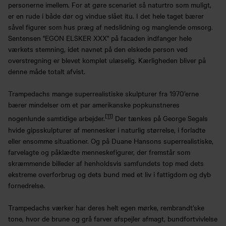
personerne imellem. For at gøre scenariet så naturtro som muligt,
er en rude i både dør og vindue slået itu. I det hele taget bærer
såvel figurer som hus præg af nedslidning og manglende omsorg.
Sentensen "EGON ELSKER XXX" på facaden indfanger hele
værkets stemning, idet navnet på den elskede person ved
overstregning er blevet komplet ulæselig. Kærligheden bliver på
denne måde totalt afvist.
Trampedachs mange superrealistiske skulpturer fra 1970’erne
bærer mindelser om et par amerikanske popkunstneres
[11]
nogenlunde samtidige arbejder.
Der tænkes på George Segals
hvide gipsskulpturer af mennesker i naturlig størrelse, i forladte
eller ensomme situationer. Og på Duane Hansons superrealistiske,
farvelagte og påklædte menneskefigurer, der fremstår som
skræmmende billeder af henholdsvis samfundets top med dets
ekstreme overforbrug og dets bund med et liv i fattigdom og dyb
fornedrelse.
Trampedachs værker har deres helt egen mørke, rembrandt’ske
tone, hvor de brune og grå farver afspejler afmagt, bundfortvivlelse