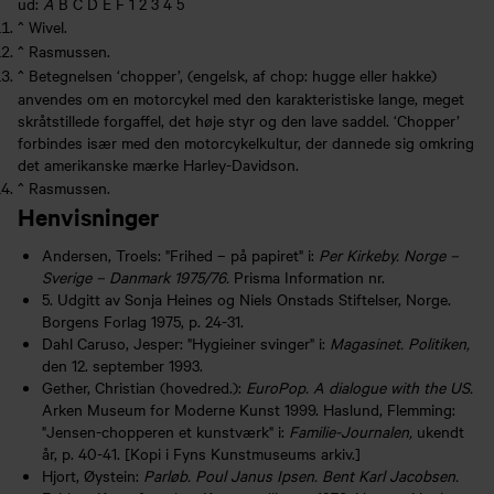
ud:
A
B C D E F 1 2 3 4 5
^
Wivel.
^
Rasmussen.
^
Betegnelsen ‘chopper’, (engelsk, af chop: hugge eller hakke)
anvendes om en motorcykel med den karakteristiske lange, meget
skråtstillede forgaffel, det høje styr og den lave saddel. ‘Chopper’
forbindes især med den motorcykelkultur, der dannede sig omkring
det amerikanske mærke Harley-Davidson.
^
Rasmussen.
Henvisninger
Andersen, Troels: "Frihed – på papiret" i:
Per Kirkeby. Norge –
Sverige – Danmark 1975/76.
Prisma Information nr.
5. Udgitt av Sonja Heines og Niels Onstads Stiftelser, Norge.
Borgens Forlag 1975, p. 24-31.
Dahl Caruso, Jesper: "Hygieiner svinger" i:
Magasinet. Politiken,
den 12. september 1993.
Gether, Christian (hovedred.):
EuroPop. A dialogue with the US.
Arken Museum for Moderne Kunst 1999. Haslund, Flemming:
"Jensen-chopperen et kunstværk" i:
Familie-Journalen,
ukendt
år, p. 40-41. [Kopi i Fyns Kunstmuseums arkiv.]
Hjort, Øystein:
Parløb. Poul Janus Ipsen. Bent Karl Jacobsen.