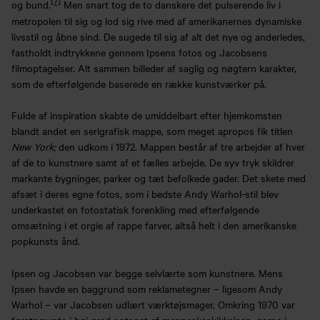
[7]
og bund.
Men snart tog de to danskere det pulserende liv i
metropolen til sig og lod sig rive med af amerikanernes dynamiske
livsstil og åbne sind. De sugede til sig af alt det nye og anderledes,
fastholdt indtrykkene gennem Ipsens fotos og Jacobsens
filmoptagelser. Alt sammen billeder af saglig og nøgtern karakter,
som de efterfølgende baserede en række kunstværker på.
Fulde af inspiration skabte de umiddelbart efter hjemkomsten
blandt andet en serigrafisk mappe, som meget apropos fik titlen
New York;
den udkom i 1972. Mappen består af tre arbejder af hver
af de to kunstnere samt af et fælles arbejde. De syv tryk skildrer
markante bygninger, parker og tæt befolkede gader. Det skete med
afsæt i deres egne fotos, som i bedste Andy Warhol-stil blev
underkastet en fotostatisk forenkling med efterfølgende
omsætning i et orgie af rappe farver, altså helt i den amerikanske
popkunsts ånd.
Ipsen og Jacobsen var begge selvlærte som kunstnere. Mens
Ipsen havde en baggrund som reklametegner – ligesom Andy
Warhol – var Jacobsen udlært værktøjsmager. Omkring 1970 var
førstnævnte i høj grad optaget af menneskeskikkelsen, gerne i