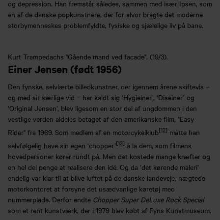
og depression. Han fremstår således, sammen med især Ipsen, som
en af de danske popkunstnere, der for alvor bragte det moderne
storbymenneskes problemfyldte, fysiske og sjælelige liv på bane.
Kurt Trampedachs "Gående mand ved facade". (19/3).
Einer Jensen (født 1956)
Den fynske, selvlærte billedkunstner, der igennem årene skiftevis –
og med sit særlige vid – har kaldt sig ‘Hygieiner’, ‘Diseiner’ og
‘Original Jensen’, blev ligesom en stor del af ungdommen i den
vestlige verden aldeles betaget af den amerikanske film, "Easy
[12]
Rider" fra 1969. Som medlem af en motorcykelklub
måtte han
[13]
selvfølgelig have sin egen ‘chopper’
à la dem, som filmens
hovedpersoner kører rundt på. Men det kostede mange kræfter og
en hel del penge at realisere den idé. Og da ‘det kørende maleri’
endelig var klar til at blive luftet på de danske landeveje, nægtede
motorkontoret at forsyne det usædvanlige køretøj med
nummerplade. Derfor endte
Chopper Super DeLuxe Rock Special
som et rent kunstværk, der i 1979 blev købt af Fyns Kunstmuseum.