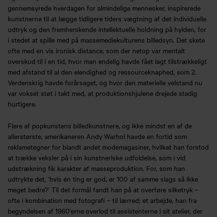
gennemsyrede hverdagen for almindelige mennesker, inspirerede
kunstnerne til at lægge tidligere tiders vægtning af det individuelle
udtryk og den fremherskende intellektuelle holdning på hylden, for
i stedet at spille med på massemediekulturens billedsyn. Det skete
ofte med en vis ironisk distance, som der netop var mentalt
overskud til i en tid, hvor man endelig havde fået lagt tilstrækkeligt
med afstand til al den elendighed og ressourceknaphed, som 2.
Verdenskrig havde forårsaget, og hvor den materielle velstand nu
var vokset støt i takt med, at produktionshjulene drejede stadig
hurtigere.
Flere af popkunstens billedkunstnere, og ikke mindst en af de
allerstørste, amerikaneren Andy Warhol havde en fortid som
reklametegner for blandt andet modemagasiner, hvilket han forstod
at trække veksler på i sin kunstneriske udfoldelse, som i vid
udstrækning fik karakter af masseproduktion. For, som han
udtrykte det, ‘hvis én ting er god, er 100 af samme slags så ikke
meget bedre?’ Til det formål fandt han på at overføre silketryk –
ofte i kombination med fotografi – til lærred; et arbejde, han fra
begyndelsen af 1960’erne overlod til assistenterne i sit atelier, der