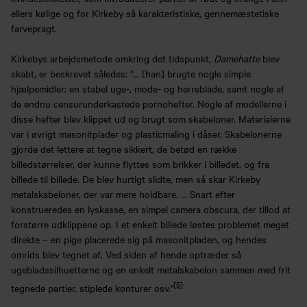
ellers kølige og for Kirkeby så karakteristiske, gennemæstetiske
farvepragt.
Kirkebys arbejdsmetode omkring det tidspunkt,
Damehatte
blev
skabt, er beskrevet således: "… [han] brugte nogle simple
hjælpemidler: en stabel uge-, mode- og herreblade, samt nogle af
de endnu censurunderkastede pornohefter. Nogle af modellerne i
disse hefter blev klippet ud og brugt som skabeloner. Materialerne
var i øvrigt masonitplader og plasticmaling i dåser. Skabelonerne
gjorde det lettere at tegne sikkert, de betød en række
billedstørrelser, der kunne flyttes som brikker i billedet, og fra
billede til billede. De blev hurtigt slidte, men så skar Kirkeby
metalskabeloner, der var mere holdbare. … Snart efter
konstrueredes en lyskasse, en simpel camera obscura, der tillod at
forstørre udklippene op. I et enkelt billede løstes problemet meget
direkte – en pige placerede sig på masonitpladen, og hendes
omrids blev tegnet af. Ved siden af hende optræder så
ugebladssilhuetterne og en enkelt metalskabelon sammen med frit
[5]
tegnede partier, stiplede konturer osv."