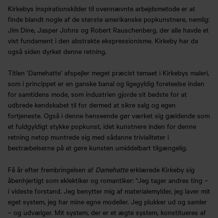
Kirkebys inspirationskilder til ovennævnte arbejdsmetode er at
finde blandt nogle af de største amerikanske popkunstnere, nemlig:
Jim Dine, Jasper Johns og Robert Rauschenberg, der alle havde et
vist fundament i den abstrakte ekspressionisme. Kirkeby har da
også siden dyrket denne retning.
Titlen ‘Damehatte’ afspejler meget præcist temaet i Kirkebys maleri,
som i princippet er en ganske banal og ligegyldig foreteelse inden
for samtidens mode, som industrien gjorde sit bedste for at
udbrede kendskabet til for dermed at sikre salg og egen
fortjeneste. Også i denne henseende gør værket sig gældende som
et fuldgyldigt stykke popkunst, idet kunstnere inden for denne
retning netop muntrede sig med sådanne trivialiteter i
bestræbelserne på at gøre kunsten umiddelbart tilgængelig.
Få år efter frembringelsen af
Damehatte
erklærede Kirkeby sig
åbenhjertigt som eklektiker og romantiker: "Jeg tager andres ting –
i videste forstand. Jeg benytter mig af materialemylder, jeg laver mit
eget system, jeg har mine egne modeller. Jeg plukker ud og samler
– og udvælger. Mit system, der er et ægte system, konstitueres af