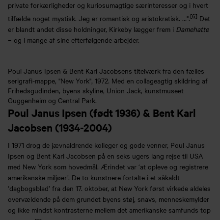
private forkærligheder og kuriosumagtige særinteresser og i hvert
[6]
tilfælde noget mystisk. Jeg er romantisk og aristokratisk. …".
Det
er blandt andet disse holdninger, Kirkeby lægger frem i
Damehatte
– og i mange af sine efterfølgende arbejder.
Poul Janus Ipsen & Bent Karl Jacobsens titelværk fra den fælles
serigrafi-mappe, "New York", 1972. Med en collageagtig skildring af
Frihedsgudinden, byens skyline, Union Jack, kunstmuseet
Guggenheim og Central Park.
Poul Janus Ipsen (født 1936) & Bent Karl
Jacobsen (1934-2004)
I 1971 drog de jævnaldrende kolleger og gode venner, Poul Janus
Ipsen og Bent Karl Jacobsen på en seks ugers lang rejse til USA
med New York som hovedmål. Ærindet var ‘at opleve og registrere
amerikanske miljøer’. De to kunstnere fortalte i et såkaldt
‘dagbogsblad’ fra den 17. oktober, at New York først virkede aldeles
overvældende på dem grundet byens støj, snavs, menneskemylder
og ikke mindst kontrasterne mellem det amerikanske samfunds top