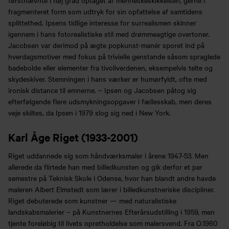
fragmenteret form som udtryk for sin opfattelse af samtidens
splittethed. Ipsens tidlige interesse for surrealismen skinner
igennem i hans fotorealistiske stil med drømmeagtige overtoner.
Jacobsen var derimod på ægte popkunst-manér sporet ind på
hverdagsmotiver med fokus på trivielle genstande såsom spraglede
badebolde eller elementer fra tivoliverdenen, eksempelvis telte og
skydeskiver. Stemningen i hans værker er humørfyldt, ofte med
ironisk distance til emnerne. – Ipsen og Jacobsen påtog sig
efterfølgende flere udsmykningsopgaver i fællesskab, men deres
veje skiltes, da Ipsen i 1979 slog sig ned i New York.
Karl Åge Riget (1933-2001)
Riget uddannede sig som håndværksmaler i årene 1947-53. Men
allerede da flirtede han med billedkunsten og gik derfor et par
semestre på Teknisk Skole i Odense, hvor han blandt andre havde
maleren Albert Elmstedt som lærer i billedkunstneriske discipliner.
Riget debuterede som kunstner — med naturalistiske
landskabsmalerier – på Kunstnernes Efterårsudstilling i 1959, men
tjente foreløbig til livets opretholdelse som malersvend. Fra O.1960