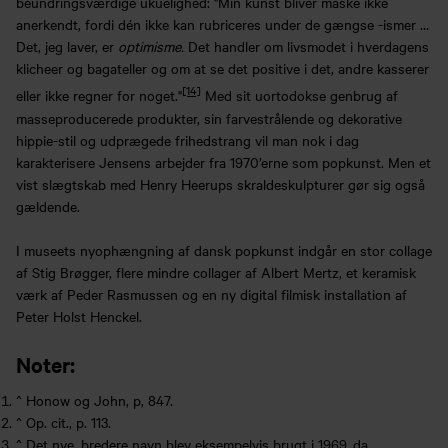
beundringsværdige ukuelighed: "Min kunst bliver måske ikke
anerkendt, fordi dén ikke kan rubriceres under de gængse -ismer …
Det, jeg laver, er
optimisme.
Det handler om livsmodet i hverdagens
klicheer og bagateller og om at se det positive i det, andre kasserer
[14]
eller ikke regner for noget."
Med sit uortodokse genbrug af
masseproducerede produkter, sin farvestrålende og dekorative
hippie-stil og udprægede frihedstrang vil man nok i dag
karakterisere Jensens arbejder fra 1970’erne som popkunst. Men et
vist slægtskab med Henry Heerups skraldeskulpturer gør sig også
gældende.
I museets nyophængning af dansk popkunst indgår en stor collage
af Stig Brøgger, flere mindre collager af Albert Mertz, et keramisk
værk af Peder Rasmussen og en ny digital filmisk installation af
Peter Holst Henckel.
Noter:
^
Honow og John, p, 847.
^
Op. cit., p. 113.
^
Det nye, bredere navn blev eksempelvis brugt i 1969, da