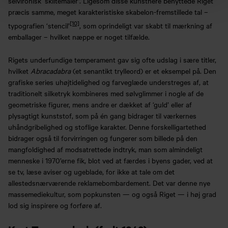
selvironisk ‘skiltemaler’. Ligesom disse kunstnere benyttede Riget
præcis samme, meget karakteristiske skabelon-fremstillede tal –
[10]
typografien ‘stencil’
, som oprindeligt var skabt til mærkning af
emballager – hvilket næppe er noget tilfælde.
Rigets underfundige temperament gav sig ofte udslag i sære titler,
hvilket
Abracadabra
(et senantikt trylleord) er et eksempel på. Den
grafiske series uhøjtidelighed og farveglæde understreges af, at
traditionelt silketryk kombineres med sølvglimmer i nogle af de
geometriske figurer, mens andre er dækket af ‘guld’ eller af
plysagtigt kunststof, som på én gang bidrager til værkernes
uhåndgribelighed og stoflige karakter. Denne forskelligartethed
bidrager også til forvirringen og fungerer som billede på den
mangfoldighed af modsatrettede indtryk, man som almindeligt
menneske i 1970’erne fik, blot ved at færdes i byens gader, ved at
se tv, læse aviser og ugeblade, for ikke at tale om det
allestedsnærværende reklamebombardement. Det var denne nye
massemediekultur, som popkunsten — og også Riget — i høj grad
lod sig inspirere og forføre af.