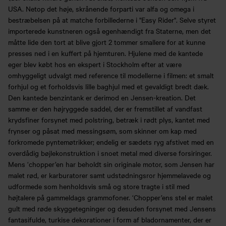
USA. Netop det høje, skrånende forparti var alfa og omega i
bestræbelsen på at matche forbillederne i "Easy Rider". Selve styret
importerede kunstneren også egenhændigt fra Staterne, men det
måtte lide den tort at blive gjort 2 tommer smallere for at kunne
presses ned i en kuffert på hjemturen. Hjulene med de kantede
eger blev købt hos en ekspert i Stockholm efter at være
omhyggeligt udvalgt med reference til modellerne i filmen: et smalt
forhjul og et forholdsvis lille baghjul med et gevaldigt bredt dæk.
Den kantede benzintank er derimod en Jensen-kreation. Det
samme er den højryggede saddel, der er fremstillet af vandfast
krydsfiner forsynet med polstring, betræk i rødt plys, kantet med
frynser og påsat med messingsøm, som skinner om kap med
forkromede pyntemøtrikker; endelig er sædets ryg afstivet med en
overdådig bøjlekonstruktion i snoet metal med diverse forsiringer.
Mens ‘chopper’en har beholdt sin originale motor, som Jensen har
malet rød, er karburatorer samt udstødningsror hjemmelavede og
udformede som henholdsvis små og store tragte i stil med
højtalere på gammeldags grammofoner. ‘Chopper’ens stel er malet
gult med røde skyggetegninger og desuden forsynet med Jensens
fantasifulde, turkise dekorationer i form af bladornamenter, der er