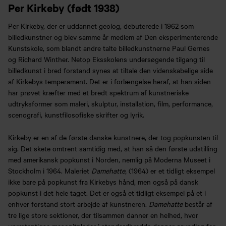
Per Kirkeby (født 1938)
Per Kirkeby, der er uddannet geolog, debuterede i 1962 som
billedkunstner og blev samme år medlem af Den eksperimenterende
Kunstskole, som blandt andre talte billedkunstnerne Paul Gernes
og Richard Winther. Netop Eksskolens undersøgende tilgang til
billedkunst i bred forstand synes at tiltale den videnskabelige side
af Kirkebys temperament. Det er i forlængelse heraf, at han siden
har prøvet kræfter med et bredt spektrum af kunstneriske
udtryksformer som maleri, skulptur, installation, film, performance,
scenografi, kunstfilosofiske skrifter og lyrik.
Kirkeby er en af de første danske kunstnere, der tog popkunsten til
sig. Det skete omtrent samtidig med, at han så den første udstilling
med amerikansk popkunst i Norden, nemlig på Moderna Museet i
Stockholm i 1964. Maleriet
Damehatte,
(1964) er et tidligt eksempel
ikke bare på popkunst fra Kirkebys hånd, men også på dansk
popkunst i det hele taget. Det er også et tidligt eksempel på et i
enhver forstand stort arbejde af kunstneren.
Damehatte
består af
tre lige store sektioner, der tilsammen danner en helhed, hvor
uprætentiøse masonitplader i standardbredde danner grundlag for