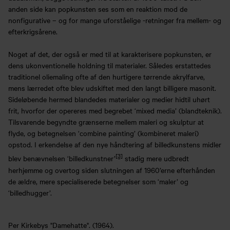
anden side kan popkunsten ses som en reaktion mod de
nonfigurative – og for mange uforståelige -retninger fra mellem- og
efterkrigsårene.
Noget af det, der også er med til at karakterisere popkunsten, er
dens ukonventionelle holdning til materialer. Således erstattedes
traditionel oliemaling ofte af den hurtigere tørrende akrylfarve,
mens lærredet ofte blev udskiftet med den langt billigere masonit.
Sideløbende hermed blandedes materialer og medier hidtil uhørt
frit, hvorfor der opereres med begrebet ‘mixed media’ (blandteknik).
Tilsvarende begyndte grænserne mellem maleri og skulptur at
flyde, og betegnelsen ‘combine painting’ (kombineret maleri)
opstod. I erkendelse af den nye håndtering af billedkunstens midler
[3]
blev benævnelsen ‘billedkunstner’
stadig mere udbredt
herhjemme og overtog siden slutningen af 1960’erne efterhånden
de ældre, mere specialiserede betegnelser som ‘maler’ og
‘billedhugger’.
Per Kirkebys "Damehatte". (1964).