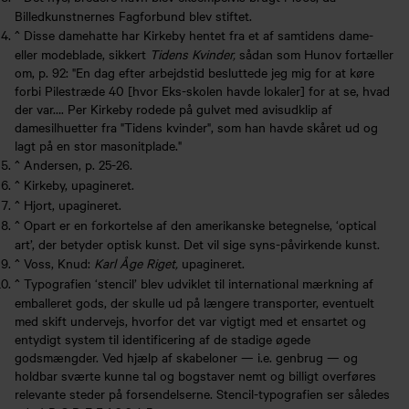
Billedkunstnernes Fagforbund blev stiftet.
^
Disse damehatte har Kirkeby hentet fra et af samtidens dame-
eller modeblade, sikkert
Tidens Kvinder,
sådan som Hunov fortæller
om, p. 92: "En dag efter arbejdstid besluttede jeg mig for at køre
forbi Pilestræde 40 [hvor Eks-skolen havde lokaler] for at se, hvad
der var…. Per Kirkeby rodede på gulvet med avisudklip af
damesilhuetter fra "Tidens kvinder", som han havde skåret ud og
lagt på en stor masonitplade."
^
Andersen, p. 25-26.
^
Kirkeby, upagineret.
^
Hjort, upagineret.
^
Opart er en forkortelse af den amerikanske betegnelse, ‘optical
art’, der betyder optisk kunst. Det vil sige syns-påvirkende kunst.
^
Voss, Knud:
Karl Åge Riget,
upagineret.
^
Typografien ‘stencil’ blev udviklet til international mærkning af
emballeret gods, der skulle ud på længere transporter, eventuelt
med skift undervejs, hvorfor det var vigtigt med et ensartet og
entydigt system til identificering af de stadige øgede
godsmængder. Ved hjælp af skabeloner — i.e. genbrug — og
holdbar sværte kunne tal og bogstaver nemt og billigt overføres
relevante steder på forsendelserne. Stencil-typografien ser således