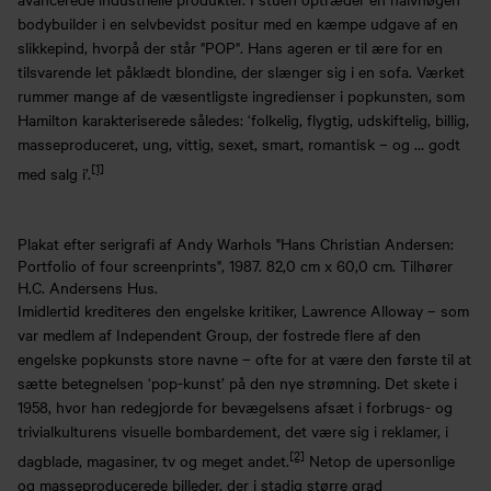
bodybuilder i en selvbevidst positur med en kæmpe udgave af en
slikkepind, hvorpå der står "POP". Hans ageren er til ære for en
tilsvarende let påklædt blondine, der slænger sig i en sofa. Værket
rummer mange af de væsentligste ingredienser i popkunsten, som
Hamilton karakteriserede således: ‘folkelig, flygtig, udskiftelig, billig,
masseproduceret, ung, vittig, sexet, smart, romantisk – og … godt
[1]
med salg i’.
Plakat efter serigrafi af Andy Warhols "Hans Christian Andersen:
Portfolio of four screenprints", 1987. 82,0 cm x 60,0 cm. Tilhører
H.C. Andersens Hus.
Imidlertid krediteres den engelske kritiker, Lawrence Alloway – som
var medlem af Independent Group, der fostrede flere af den
engelske popkunsts store navne – ofte for at være den første til at
sætte betegnelsen ‘pop-kunst’ på den nye strømning. Det skete i
1958, hvor han redegjorde for bevægelsens afsæt i forbrugs- og
trivialkulturens visuelle bombardement, det være sig i reklamer, i
[2]
dagblade, magasiner, tv og meget andet.
Netop de upersonlige
og masseproducerede billeder, der i stadig større grad