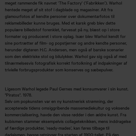
meget rammende fik navnet ‘The Factory’ (‘Fabrikken’). Warhol
hentede meget af sit stof i dagblade og magasiner. Alt fra
glamourfotos af kendte personer over dokumentarfotos til
reklamebilleder kunne bruges. Med et karsk greb blev dette
populære billedstof forenklet, farvesat på ny, blæst op i store
formater og produceret i store oplag. Især blev Warhol kendt for
sine portrætter af film- og popstjerner og andre kendte personer,
herunder digteren H.C. Andersen, men også af barske scenarier
som den elektriske stol og bilulykker. Warhol gav sig også af med
tilnærmelsesvis fotografisk korrekt fortolkning af indpakninger af
trivielle forbrugsprodukter som konserves og sæbepulver.
Ligesom Warhol legede Paul Gernes med konsumvarer i sin kunst.
"Piratos". 1978.
Selv om popkunsten var en ny kunstnerisk strømning, der
accepterede tidens omsiggribende massemediekultur og voksende
kommercialisering, havde den visse rødder i den ældre kunst. Fra
kubismen stammer eksempelvis collageteknikken, mens inddragelse
af færdige produkter, ‘ready-mades’, kan føres tilbage til
dadaismen, begge retninger fra starten af 1900-tallet. På den