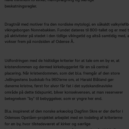
beskatningsregler.
Dragtnål med motiver fra den nordiske mytologi, en såkaldt valkyriefibe
vikingeborgen Nonnebakken. Fundet dateres til 800-tallet og er med ti
på aktiviteter på stedet i den tidlige vikingetid og altså samtidig med, 
vokser frem på nordsiden af Odense Å.
Udfordringen med de hidtidige kriterier for at tale om en by er, at
kristendommen og dermed kirkebyggeriet får en så central
placering. Når kristendommen, som det bl.a. fremgår af den store
Jellingestens budskab fra 960’erne om, at Harald Blåtand gør
danerne kristne, først for alvor får fat i det sydskandinaviske
område på dette tidspunkt, bliver konsekvensen, at man reserverer
betegnelsen ”by” til bebyggelser, som er yngre her end.
Bl.a. inspireret af den norske arkæolog Dagfinn Skre er der derfor i
Odenses Opståen-projektet arbejdet med en todeling af kriterierne
for en by, hvor tilstedeværet af kirker og særlige