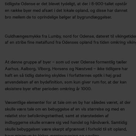
tidligste Odense er det blevet tydeligt, at der i 8-900-tallet opstår
en række byer med afsæt i det lokale opland, og disse har dannet
bro mellem de to oprindelige bølger af bygrundlæggelser.
Guldhængesmykke fra Lumby, nord for Odense, dateret til vikingetide
af en stribe fine metalfund fra Odenses opland fra tiden omkring vikin
At denne gruppe af byer – som ud over Odense formentlig tæller
Aarhus, Aalborg, Viborg, Horsens og Næstved – ikke tidligere har
haft en så tidlig datering skyldes i forfatternes optik i høj grad
anvendelsen af en bydefinition, som kun giver rum for, at der kan
eksistere byer efter perioden omkring år 1000.
Væsentlige elementer for at tale om en by har således været, at der
skulle være tale om en bebyggelse af en vis størrelse og med en
relativt stor befolkningstæthed, samt at størstedelen af
indbyggerne skulle ernære sig ved handel og håndværk. Samtidig
skulle bebyggelsen være skarpt afgrænset i forhold til sit opland,
have minimum to kirker, møntprægning og særlige