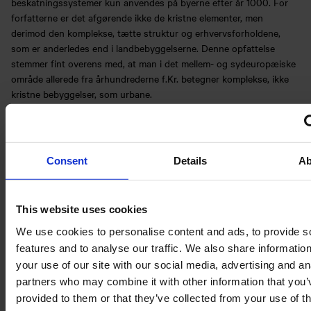
beskatningssystemer kun anvendes på byerne efter år 1000. For
forfatterne er det afgørende ikke de kristne elementer, men
derimod den komplekse, tætte struktur og erhvervsforholdene,
som er anderledes end i landbebyggelserne. Denne opfattelse
stemmer fint overens med, at man i det mellem- og sydeuropæiske
område allerede fra århundrederne f.Kr. betegner komplekse, ikke
kristne bebyggelser, som urbane.
Model til et cirkulært smykke fra Vestergade 70-74 i Odense. Stykket dater
ca. 900 og vidner om specialiseret bronzestøberhåndværk. Tegning: Steffe
Consent
Details
Ab
Maarup. Foto: Jørgen Nielsen.
This website uses cookies
Artiklen kan indtil den trykte version udkommer og så længe, der
fortsat er frieksemplarer, hentes på et af disse links:
We use cookies to personalise content and ads, to provide s
https://www.tandfonline.com/eprint/umP4g7Ds8HNxPQFRe5SK/full
features and to analyse our traffic. We also share informatio
eller
your use of our site with our social media, advertising and an
https://www.tandfonline.com/eprint/dx94uGjJyBVkpewVIeY3/full
.
partners who may combine it with other information that you’
provided to them or that they’ve collected from your use of th