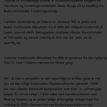
Journal of Archaeology
skrevet af museumsinspektør Mogens Bo
Henriksen og forskningscenterleder Mads Runge på en bevilling fra
Kulturministeriets Forskningsudvalg.
I artiklen konkluderes, at Odense er minimum 100 år ældre end
byens traditionelle dåbsattest fra år 988; den tidligste forekomst af
byens navn på skrift. Bebyggelsen etableres således fra slutningen
af 700-tallet, og senest omkring år 900 kan der tales om en
egentlig by.
Odenses traditionelle dåbsattest fra 988; et gavebrev fra den tyske ke
Otto III, hvor i Odense nævnes for første gang
Set i et større perspektiv er det væsentligt, at artiklen giver et nyt
syn på den tidlige bydannelse i Sydskandinavien generelt. Hidtil
har man således beskrevet bydannelsen som sket i to uafhængige
bølger. En første bølge i 7-800-tallet med handelsstationer som
Ribe og Hedeby og en anden bølge af kongeligt anlagte byer fra
omkring år 1000. Gennem det nye forskningsarbejde om det