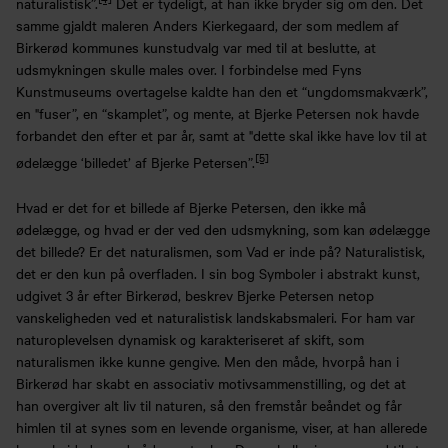
naturalistisk”.
Det er tydeligt, at han ikke bryder sig om den. Det
samme gjaldt maleren Anders Kierkegaard, der som medlem af
Birkerød kommunes kunstudvalg var med til at beslutte, at
udsmykningen skulle males over. I forbindelse med Fyns
Kunstmuseums overtagelse kaldte han den et “ungdomsmakværk”,
en "fuser”, en “skamplet”, og mente, at Bjerke Petersen nok havde
forbandet den efter et par år, samt at "dette skal ikke have lov til at
[5]
ødelægge ‘billedet’ af Bjerke Petersen”.
Hvad er det for et billede af Bjerke Petersen, den ikke må
ødelægge, og hvad er der ved den udsmykning, som kan ødelægge
det billede? Er det naturalismen, som Vad er inde på? Naturalistisk,
det er den kun på overfladen. I sin bog Symboler i abstrakt kunst,
udgivet 3 år efter Birkerød, beskrev Bjerke Petersen netop
vanskeligheden ved et naturalistisk landskabsmaleri. For ham var
naturoplevelsen dynamisk og karakteriseret af skift, som
naturalismen ikke kunne gengive. Men den måde, hvorpå han i
Birkerød har skabt en associativ motivsammenstilling, og det at
han overgiver alt liv til naturen, så den fremstår beåndet og får
himlen til at synes som en levende organisme, viser, at han allerede