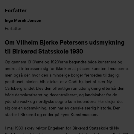
Forfatter
Inge Mørch Jensen
Forfatter
Om Vilhelm Bjerke Petersens udsmykning
til Birkerød Statsskole 1930
Op gennem 1910’eme og 1920’erne begyndte både kunstnere og
andre at interessere sig for ikke kun at placere kunsten i museerne,
men også dér, hvor den almindelige borger færdedes til daglig:
posthuset, skolen, biblioteket osv. Godt hjulpet af især Ny
Carlsbergfondet blev den offentlige rumudsmykning efterhånden
både demokratiseret og decentraliseret, og landskaber fra de
yderste vest- og nordjyske sogne kom indendøre. Her drejer det
sig om en udsmykning, som har en ganske særlig historie. Den
starter i Birkerød og ender på Fyns Kunstmuseum.
I maj 1930 skrev rektor Engelsen for Birkerød Statsskole til Ny