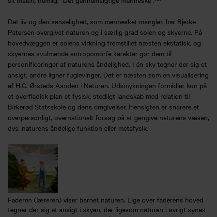
Det liv og den sanselighed, som mennesket mangler, har Bjerke
Petersen overgivet naturen og i særlig grad solen og skyerne. På
hovedvæggen er solens virkning fremstillet næsten ekstatisk, og
skyernes svulmende antropomorfe karakter gør dem til
personificeringer af naturens åndelighed. I én sky tegner der sig et
ansigt, andre ligner fuglevinger. Det er næsten som en visualisering
af H.C. Ørsteds Aanden i Naturen. Udsmykningen formidler kun på
et overfladisk plan et fysisk, stedligt landskab med relation til
Birkerød Statsskole og dens omgivelser. Hensigten er snarere et
overpersonligt, overnationalt forsøg på at gengive naturens væsen,
dvs. naturens åndelige funktion eller metafysik.
Faderen (læreren) viser barnet naturen. Lige over faderens hoved
tegner der sig et ansigt i skyen, der ligesom naturen i øvrigt synes