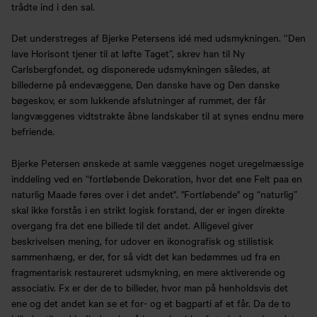
trådte ind i den sal.
Det understreges af Bjerke Petersens idé med udsmykningen. ‘‘Den
lave Horisont tjener til at løfte Taget”, skrev han til Ny
Carlsbergfondet, og disponerede udsmykningen således, at
billederne på endevæggene, Den danske have og Den danske
bøgeskov, er som lukkende afslutninger af rummet, der får
langvæggenes vidtstrakte åbne landskaber til at synes endnu mere
befriende.
Bjerke Petersen ønskede at samle væggenes noget uregelmæssige
inddeling ved en “fortløbende Dekoration, hvor det ene Felt paa en
naturlig Maade føres over i det andet". "Fortløbende" og “naturlig”
skal ikke forstås i en strikt logisk forstand, der er ingen direkte
overgang fra det ene billede til det andet. Alligevel giver
beskrivelsen mening, for udover en ikonografisk og stilistisk
sammenhæng, er der, for så vidt det kan bedømmes ud fra en
fragmentarisk restaureret udsmykning, en mere aktiverende og
associativ. Fx er der de to billeder, hvor man på henholdsvis det
ene og det andet kan se et for- og et bagparti af et får. Da de to