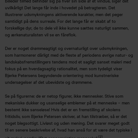
billeder tilmed befinder sig på hver sin side af et vindue, siger det
uvilkårligt Det lange får inde i hovedet på betragteren. Det
illustrerer udsmykningens aktiverende karakter, men det peger
samtidigt på dens surreale. For det lange får er skabt af to
forskellige dyr, de to dele vil ikke kunne sættes naturligt sammen,
og ærkenaturalisten vil se en fåreflok.
Der er noget drømmeagtigt og overnaturligt over udsmykningen,
som harmonerer dårligt med de fleste af periodens øvrige natur- og
landskabsfremstillingers tendens mod et sagligt sanset maleri med
fokus på en hverdagsagtig rationalitet, men som tydeligt viser
Bjerke Petersens begyndende orientering mod kunstneriske
undersøgelser af det ubevidste og drømmene.
Se på figurerne: de er netop figurer, ikke mennesker. Stive som
mekaniske dukker og usanselige emblemer på et menneske – men
bestemt ikke sanseløse! Hvis det er en fremstilling af skolens
fritidsliv, som Bjerke Petersen skriver, at han tilstræber, så er det
noget blegsottigt. Livløst og uden mening. Det svarer meget godt
til en senere beskrivelse af, hvad han anså for at være det typiske i
[2]
sit maleri, nemlig: “Det gennemsigtige menneske".