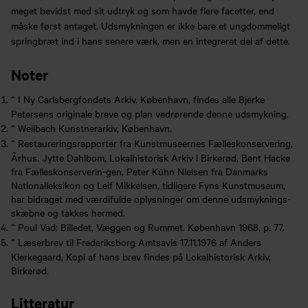
meget bevidst med sit udtryk og som havde flere facetter, end
måske først antaget. Udsmykningen er ikke bare et ungdommeligt
springbræt ind i hans senere værk, men en integreret del af dette.
Noter
^
I Ny Carlsbergfondets Arkiv, København, findes alle Bjerke
Petersens originale breve og plan vedrørende denne udsmykning.
^
Weilbach Kunstnerarkiv, København.
^
Restaureringsrapporter fra Kunstmuseernes Fælleskonservering,
Århus. Jytte Dahlbom, Lokalhistorisk Arkiv i Birkerød, Bent Hacke
fra Fælleskonserverin-gen, Peter Kühn Nielsen fra Danmarks
Nationalleksikon og Leif Mikkelsen, tidligere Fyns Kunstmuseum,
har bidraget med værdifulde oplysninger om denne udsmyknings-
skæbne og takkes hermed.
^
Poul Vad: Billedet, Væggen og Rummet. København 1968, p. 77.
^
Læserbrev til Frederiksborg Amtsavis 17.11.1976 af Anders
Kierkegaard, Kopi af hans brev findes på Lokalhistorisk Arkiv,
Birkerød.
Litteratur