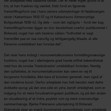
her arbejdede med sådanne tanker. Der er heller ingen grund til at
tro, at han fraskrev sig værket. Dels fordi en lignende
fremstillingsform ses i hans senere udsmykninger til Højdevangen
skole i København 1932-37 og til Københavns Almennyttige
Boligselskab 1938-42. Og dels – som det vigtigste – fordi der bag
fremstillingsformen ligger en stor bevidsthed overfor publikummet i
Birkerød, noget han selv beskrev sådan: "Indholdet er søgt
fremstillet paa en saa naturlig og lettilgængelig Maade, at alle
Eleverne umiddelbart kan forstaa det".
Det viser hans indsigt i monumentalkunstens formidlingsmæssige
funktion, noget han i allerhøjeste grad havde stiftet bekendtskab
med hos de norske ‘freskobrødre’ umiddelbart forinden. Nemlig
den opfattelse, at monumentalkunsten kan være en vej til
borgerens forståelse, ikke bare af kunsten generelt, men også af
den moderne kunst. Derfor arbejdede han helt bevidst med dette
dobbelte sprog: på den ene side en ydre, kendt virkelighed, som er
indgang for et mere forudsætningsløst publikum, og på den anden
en visualisering af et indre, psykisk rum og mere overnaturlige
sammenhænge. Bjerke Petersens udsmykning til Birkerød
Statsskole viser en stærk kunstnerisk personlighed, som arbejdede