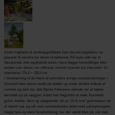
Dette fragment af endevægsbilledet Den danske bøgeskov var
placeret til venstre for døren til køkkenet. På højre side var et
tilsvarende, men spejlvendt motiv, mens begge fremstillinger blev
samlet over døren i en stiliseret, intenst lysende sol. Herunder: En
stendysse. 174,5 × 132,5 cm.
I modsætning til de fleste af periodens øvrige rumudsmykninger i
Danmark blev denne skabt på stedet og under direkte indtryk af
rummet og dets lys, idet Bjerke Petersens metode var at klæbe
lærredet op på væggen, inden han begyndte at male. Rummets
gulve, møbler, døre og vægpaneler (til ca. 1,5 m over gulvniveau) var
af mørkt træ, og når man sammenholder dette med udsmykningens
meget lyse og klare farveholdning, har der været blus på, når man