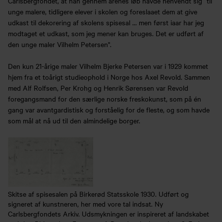
Carlsbergfondet, at han gennem årenes løb havde henvendt sig “til
unge malere, tidligere elever i skolen og foreslaaet dem at give
udkast til dekorering af skolens spisesal … men først iaar har jeg
modtaget et udkast, som jeg mener kan bruges. Det er udført af
den unge maler Vilhelm Petersen".
Den kun 21-årige maler Vilhelm Bjerke Petersen var i 1929 kommet
hjem fra et toårigt studieophold i Norge hos Axel Revold. Sammen
med Alf Rolfsen, Per Krohg og Henrik Sørensen var Revold
foregangsmand for den særlige norske freskokunst, som på én
gang var avantgardistisk og forståelig for de fleste, og som havde
som mål at nå ud til den almindelige borger.
Skitse af spisesalen på Birkerød Statsskole 1930. Udført og
signeret af kunstneren, her med vore tal indsat. Ny
Carlsbergfondets Arkiv. Udsmykningen er inspireret af landskabet