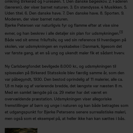
omkring Birkerød og Furesøen. 1. Den danske bøgeskov. 2. Faderen
(læreren), der viser barnet naturen. 3. En stendysse. 4 Musikken. 5.
Uden titel. 6. Den danske have. 7. Den danske have. 8. Sporten. 9.
Moderen, der viser barnet naturen.
Bjerke Petersen var naturligvis fyr og flamme efter at vise sine
[1]
evner, og han beskrev i alle detaljer sin plan for udsmykningen.
Både ved sit emne: friluftsliv, og ved sin reference til hverdagen på
skolen, var udsmykningen en nyskabelse i Danmark, ligesom det
var første gang, at en så ung og ukendt maler fik et sådant hverv.
Ny Carlsbergfondet bevilgede 8.000 kr., og udsmykningen til
spisesalen på Birkerød Statsskole blev færdig samme år, som den
var påbegyndt, 1930. Den bestod oprindelig af 11 malerier, alle ca.
1,8 m høje og af varierende bredde, det længste var næsten 8 m.
Med en samlet længde på ca. 29 meter har det været en
overvældende præstation. Udsmykningen viser allegoriske
fremstillinger af børn og unge i naturen og kan både betragtes som
et udgangspunkt for Bjerke Petersens senere surrealistiske maleri,
men også som et eksempel på, at heller ikke han kan sættes i bås.