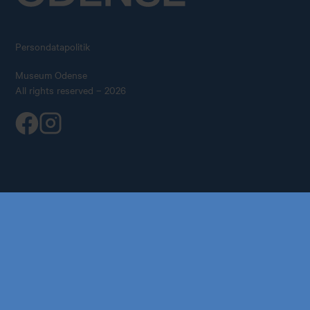
Persondatapolitik
Museum Odense
All rights reserved – 2026
Køb årskort
Forskning