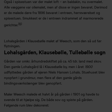
Også i spisestuen var der malet loft – en baldakin, nu overmalet.
Alle væggene var oliemalet, men af disse er ingen bevaret. Derimod
er de malede døre fra 1896 bevaret i entreen, herreværelset og
spisestuen. Smukkest er de i entreen indrammet af marmorerede
[6]
gerichter.
Lohalsgården i Klausebølle malet af Weesch, som den så ud før
flytningen.
Lohalsgården, Klausebølle, Tullebølle sogn
Gården var omkr. århundredskiftet på ca. 45 tdr. land med skov.
Den gamle Lohalsgård lå i Klausebølle by, men i året
1900
udflyttedes gården af ejeren Niels Hansen Lohals. Stuehuset blev
nyopført i grundmur, men flere af den gamle gårds
bindingsværkslænger blev genopført.
Maler Weesch malede et halvt år på gården i 1901 og havde to
svende til at hjælpe sig. De både sov og spiste på gården.
Følgende rum blev dekoreret: