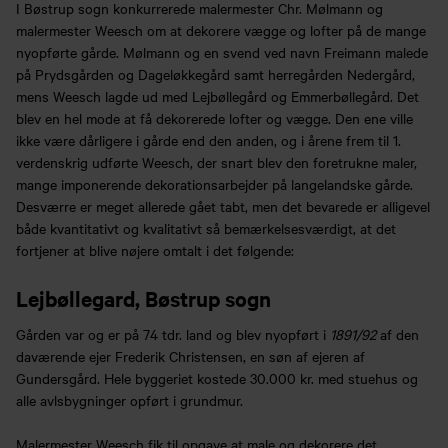
I Bøstrup sogn konkurrerede malermester Chr. Mølmann og
malermester Weesch om at dekorere vægge og lofter på de mange
nyopførte gårde. Mølmann og en svend ved navn Freimann malede
på Prydsgården og Dageløkkegård samt herregården Nedergård,
mens Weesch lagde ud med Lejbøllegård og Emmerbøllegård. Det
blev en hel mode at få dekorerede lofter og vægge. Den ene ville
ikke være dårligere i gårde end den anden, og i årene frem til 1.
verdenskrig udførte Weesch, der snart blev den foretrukne maler,
mange imponerende dekorationsarbejder på langelandske gårde.
Desværre er meget allerede gået tabt, men det bevarede er alligevel
både kvantitativt og kvalitativt så bemærkelsesværdigt, at det
fortjener at blive nøjere omtalt i det følgende:
Lejbøllegard, Bøstrup sogn
Gården var og er på 74 tdr. land og blev nyopført i
1891/92
af den
daværende ejer Frederik Christensen, en søn af ejeren af
Gundersgård. Hele byggeriet kostede 30.000 kr. med stuehus og
alle avlsbygninger opført i grundmur.
Malermester Weesch fik til opgave at male og dekorere det