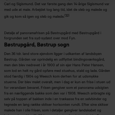
Carl og Sigismund. Det var første gang den 14-årige Sigismund var
med ude at male. Arbejdet tog lang tid, idet de sleb og malede og
[10]
gik og kom så igen og sleb og malede.
Detalje af panoramafrisen på Bøstrupgård med Bøstrupgård i
forgrunden set fra syd-sydøst over mod Fyn.
Bøstrupgård, Bøstrup sogn
Den 36 tdr. land store ejendom ligger i udkanten af landsbyen
Bøstrup. Gården var oprindelig en udflyttet bindingsværksgård,
men den blev nedrevet i år 1900 af sin ejer Hans Peter Hansen,
som lod en helt ny gård opføre med stuehus, stald og lade. Gården
stod færdig i 1904 og Weesch kom derhen for at udsmykke
stuerne. Der blev malet overalt, men i dag er kun en frise i stuen ud
for verandaen bevaret. Frisen gengiver som et panorama udsigten
fra en nærliggende bakke som den var i 1908. Weesch anbragte sig
selv på toppen af bakken inde i en trækasse fra en selvbinder og
tegnede en lang række skitser horisonten rundt. Efter sine skitser
malede han i olie frisen, som i detaljer gengiver landskabet og