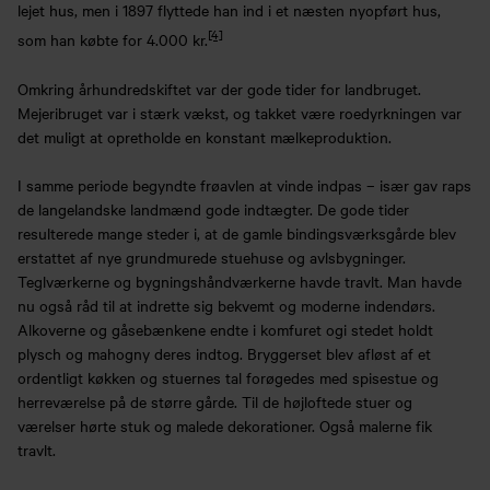
lejet hus, men i 1897 flyttede han ind i et næsten nyopført hus,
[4]
som han købte for 4.000 kr.
Omkring århundredskiftet var der gode tider for landbruget.
Mejeribruget var i stærk vækst, og takket være roedyrkningen var
det muligt at opretholde en konstant mælkeproduktion.
I samme periode begyndte frøavlen at vinde indpas – især gav raps
de langelandske landmænd gode indtægter. De gode tider
resulterede mange steder i, at de gamle bindingsværksgårde blev
erstattet af nye grundmurede stuehuse og avlsbygninger.
Teglværkerne og bygningshåndværkerne havde travlt. Man havde
nu også råd til at indrette sig bekvemt og moderne indendørs.
Alkoverne og gåsebænkene endte i komfuret ogi stedet holdt
plysch og mahogny deres indtog. Bryggerset blev afløst af et
ordentligt køkken og stuernes tal forøgedes med spisestue og
herreværelse på de større gårde. Til de højloftede stuer og
værelser hørte stuk og malede dekorationer. Også malerne fik
travlt.