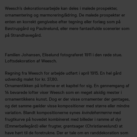
Weesch’s dekorationsarbejde kan deles i malede prospekter,
ornamentering og marmorering/ådring. De malede prospekter er
enten en korrekt gengivelse efter tegning eller forlæg som på
Bøstrupgård og Paulinelund, eller mere fantasifulde scenerier som
på Strandhavegård.
Familien Johansen, Eliselund fotograferet 1911 i den røde stue.
Loftsdekoration af Weesch.
Regning fra Weesch for arbejde udført i april 1915. En hel gård
udvendig malet for kr. 37,80.
Ornamentikken på lofterne er et kapitel for sig. En gennemgang af
14 bevarede lofter viser Weesch som en meget alsidig mester i
ornamentikkens kunst. Dog er der visse ornamenter der gentages,
og det samme gælder visse kompositioner med større eller mindre
variation. Blandt kompositionerne synes
kvindehermerne
med
frugtkurve på hovedet kombineret med billeder i ramme af dyr
(Emmerbøllegård) eller frugter, grøntsager (Christianeslund) at
have hørt til de foretrukne. Der er tale om en randdekoration som