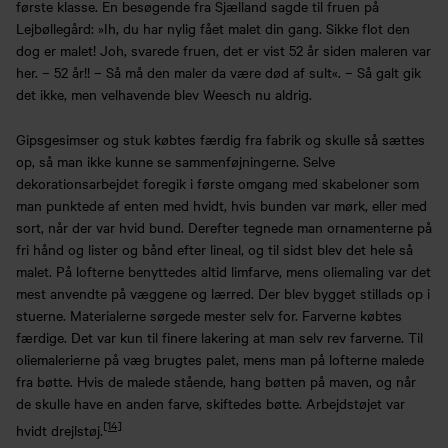
første klasse. En besøgende fra Sjælland sagde til fruen på
Lejbøllegård: »Ih, du har nylig fået malet din gang. Sikke flot den
dog er malet! Joh, svarede fruen, det er vist 52 år siden maleren var
her. – 52 år!! – Så må den maler da være død af sult«. – Så galt gik
det ikke, men velhavende blev Weesch nu aldrig.
Gipsgesimser og stuk købtes færdig fra fabrik og skulle så sættes
op, så man ikke kunne se sammenføjningerne. Selve
dekorationsarbejdet foregik i første omgang med skabeloner som
man punktede af enten med hvidt, hvis bunden var mørk, eller med
sort, når der var hvid bund. Derefter tegnede man ornamenterne på
fri hånd og lister og bånd efter lineal, og til sidst blev det hele så
malet. På lofterne benyttedes altid limfarve, mens oliemaling var det
mest anvendte på væggene og lærred. Der blev bygget stillads op i
stuerne. Materialerne sørgede mester selv for. Farverne købtes
færdige. Det var kun til finere lakering at man selv rev farverne. Til
oliemalerierne på væg brugtes palet, mens man på lofterne malede
fra bøtte. Hvis de malede stående, hang bøtten på maven, og når
de skulle have en anden farve, skiftedes bøtte. Arbejdstøjet var
[14]
hvidt drejlstøj.