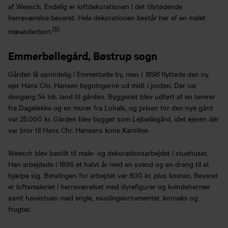
af Weesch. Endelig er loftdekorationen i det tilstødende
herreværelse bevaret. Hele dekorationen består her af en malet
[5]
mæanderbort.
Emmerbøllegård, Bøstrup sogn
Gården lå oprindelig i Emmerbølle by, men i
1896
flyttede den ny
ejer Hans Chr. Hansen bygningerne ud midt i jorden. Der var
dengang 54 tdr. land til gården. Byggeriet blev udført af en tømrer
fra Dageløkke og en murer fra Lohals, og prisen for den nye gård
var 25.000 kr. Gården blev bygget som Lejbøllegård, idet ejeren dér
var bror til Hans Chr. Hansens kone Karoline.
Weesch blev bestilt til male- og dekorationsarbejdet i stuehuset.
Han arbejdede i 1896 et halvt år med en svend og en dreng til at
hjælpe sig. Betalingen for arbejdet var 800 kr. plus kosten. Bevaret
er loftsmaleriet i herreværelset med dyrefigurer og kvindehermer
samt havestuen med engle, muslingeornamenter, kornaks og
frugter.