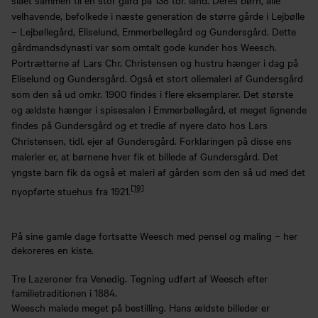
velhavende, befolkede i næste generation de større gårde i Lejbølle
– Lejbøllegård, Eliselund, Emmerbøllegård og Gundersgård. Dette
gårdmandsdynasti var som omtalt gode kunder hos Weesch.
Portrætterne af Lars Chr. Christensen og hustru hænger i dag på
Eliselund og Gundersgård. Også et stort oliemaleri af Gundersgård
som den så ud omkr. 1900 findes i flere eksemplarer. Det største
og ældste hænger i spisesalen i Emmerbøllegård, et meget lignende
findes på Gundersgård og et tredie af nyere dato hos Lars
Christensen, tidl. ejer af Gundersgård. Forklaringen på disse ens
malerier er, at børnene hver fik et billede af Gundersgård. Det
yngste barn fik da også et maleri af gården som den så ud med det
[19]
nyopførte stuehus fra 1921.
På sine gamle dage fortsatte Weesch med pensel og maling – her
dekoreres en kiste.
Tre Lazeroner fra Venedig. Tegning udført af Weesch efter
familietraditionen i 1884.
Weesch malede meget på bestilling. Hans ældste billeder er