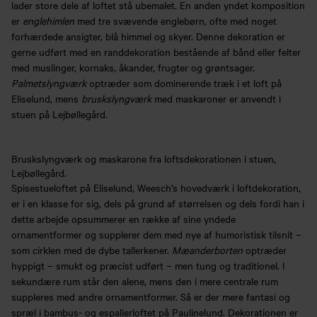
lader store dele af loftet stå ubemalet. En anden yndet komposition
er
englehimlen
med tre svævende englebørn, ofte med noget
forhærdede ansigter, blå himmel og skyer. Denne dekoration er
gerne udført med en randdekoration bestående af bånd eller felter
med muslinger, kornaks, åkander, frugter og grøntsager.
Palmetslyngværk
optræder som dominerende træk i et loft på
Eliselund, mens
bruskslyngværk
med maskaroner er anvendt i
stuen på Lejbøllegård.
Bruskslyngværk og maskarone fra loftsdekorationen i stuen,
Lejbøllegård.
Spisestueloftet på Eliselund, Weesch’s hovedværk i loftdekoration,
er i en klasse for sig, dels på grund af størrelsen og dels fordi han i
dette arbejde opsummerer en række af sine yndede
ornamentformer og supplerer dem med nye af humoristisk tilsnit –
som cirklen med de dybe tallerkener.
Mæanderborten
optræder
hyppigt – smukt og præcist udført – men tung og traditionel. I
sekundære rum står den alene, mens den i mere centrale rum
suppleres med andre ornamentformer. Så er der mere fantasi og
spræl i bambus- og espalierloftet på Paulinelund. Dekorationen er