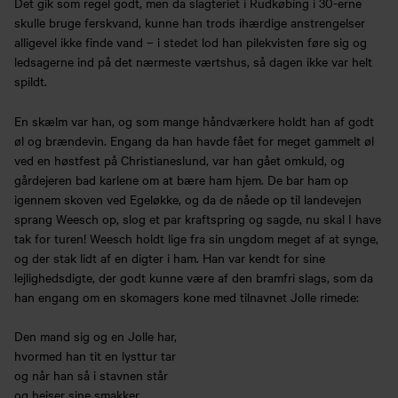
Det gik som regel godt, men da slagteriet i Rudkøbing i 30-erne
skulle bruge ferskvand, kunne han trods ihærdige anstrengelser
alligevel ikke finde vand – i stedet lod han pilekvisten føre sig og
ledsagerne ind på det nærmeste værtshus, så dagen ikke var helt
spildt.
En skælm var han, og som mange håndværkere holdt han af godt
øl og brændevin. Engang da han havde fået for meget gammelt øl
ved en høstfest på Christianeslund, var han gået omkuld, og
gårdejeren bad karlene om at bære ham hjem. De bar ham op
igennem skoven ved Egeløkke, og da de nåede op til landevejen
sprang Weesch op, slog et par kraftspring og sagde, nu skal I have
tak for turen! Weesch holdt lige fra sin ungdom meget af at synge,
og der stak lidt af en digter i ham. Han var kendt for sine
lejlighedsdigte, der godt kunne være af den bramfri slags, som da
han engang om en skomagers kone med tilnavnet Jolle rimede:
Den mand sig og en Jolle har,
hvormed han tit en lysttur tar
og når han så i stavnen står
og hejser sine smakker,