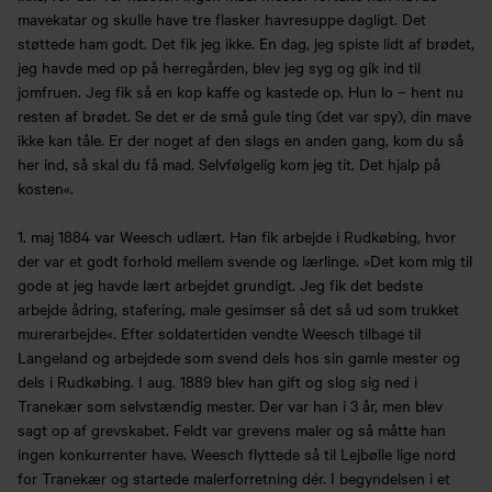
mavekatar og skulle have tre flasker havresuppe dagligt. Det
støttede ham godt. Det fik jeg ikke. En dag, jeg spiste lidt af brødet,
jeg havde med op på herregården, blev jeg syg og gik ind til
jomfruen. Jeg fik så en kop kaffe og kastede op. Hun lo – hent nu
resten af brødet. Se det er de små gule ting (det var spy), din mave
ikke kan tåle. Er der noget af den slags en anden gang, kom du så
her ind, så skal du få mad. Selvfølgelig kom jeg tit. Det hjalp på
kosten«.
1. maj 1884 var Weesch udlært. Han fik arbejde i Rudkøbing, hvor
der var et godt forhold mellem svende og lærlinge. »Det kom mig til
gode at jeg havde lært arbejdet grundigt. Jeg fik det bedste
arbejde ådring, stafering, male gesimser så det så ud som trukket
murerarbejde«. Efter soldatertiden vendte Weesch tilbage til
Langeland og arbejdede som svend dels hos sin gamle mester og
dels i Rudkøbing. I aug. 1889 blev han gift og slog sig ned i
Tranekær som selvstændig mester. Der var han i 3 år, men blev
sagt op af grevskabet. Feldt var grevens maler og så måtte han
ingen konkurrenter have. Weesch flyttede så til Lejbølle lige nord
for Tranekær og startede malerforretning dér. I begyndelsen i et