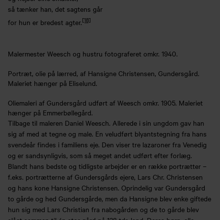
så tænker han, det sagtens går
[18]
for hun er bredest agter.
Malermester Weesch og hustru fotograferet omkr. 1940.
Portræt, olie på lærred, af Hansigne Christensen, Gundersgård.
Maleriet hænger på Eliselund.
Oliemaleri af Gundersgård udført af Weesch omkr. 1905. Maleriet
hænger på Emmerbøllegård.
Tilbage til maleren Daniel Weesch. Allerede i sin ungdom gav han
sig af med at tegne og male. En veludført blyantstegning fra hans
svendeår findes i familiens eje. Den viser tre lazaroner fra Venedig
og er sandsynligvis, som så meget andet udført efter forlæg.
Blandt hans bedste og tidligste arbejder er en række portrætter –
f.eks. portrætterne af Gundersgårds ejere, Lars Chr. Christensen
og hans kone Hansigne Christensen. Oprindelig var Gundersgård
to gårde og hed Gundersgårde, men da Hansigne blev enke giftede
hun sig med Lars Christian fra nabogården og de to gårde blev
slået sammen til én stor gård på 138 tdr. land. Deres børn, alle