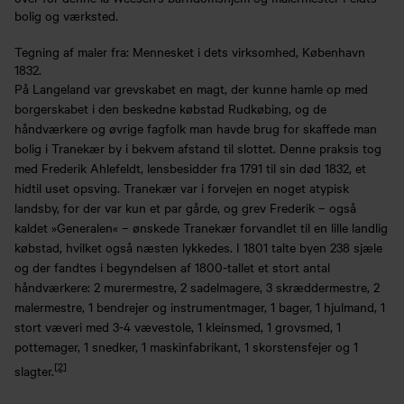
bolig og værksted.
Tegning af maler fra: Mennesket i dets virksomhed, København
1832.
På Langeland var grevskabet en magt, der kunne hamle op med
borgerskabet i den beskedne købstad Rudkøbing, og de
håndværkere og øvrige fagfolk man havde brug for skaffede man
bolig i Tranekær by i bekvem afstand til slottet. Denne praksis tog
med Frederik Ahlefeldt, lensbesidder fra 1791 til sin død 1832, et
hidtil uset opsving. Tranekær var i forvejen en noget atypisk
landsby, for der var kun et par gårde, og grev Frederik – også
kaldet »Generalen« – ønskede Tranekær forvandlet til en lille landlig
købstad, hvilket også næsten lykkedes. I 1801 talte byen 238 sjæle
og der fandtes i begyndelsen af 1800-tallet et stort antal
håndværkere: 2 murermestre, 2 sadelmagere, 3 skræddermestre, 2
malermestre, 1 bendrejer og instrumentmager, 1 bager, 1 hjulmand, 1
stort væveri med 3-4 vævestole, 1 kleinsmed, 1 grovsmed, 1
pottemager, 1 snedker, 1 maskinfabrikant, 1 skorstensfejer og 1
[2]
slagter.