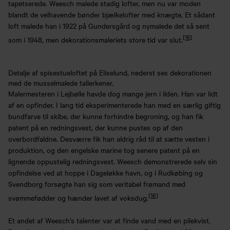
tapetserede. Weesch malede stadig lofter, men nu var moden
blandt de velhavende bønder bjælkelofter med knægte. Et sådant
loft malede han i 1922 på Gundersgård og nymalede det så sent
[15]
som i 1948, men dekorationsmaleriets store tid var slut.
Detalje af spisestueloftet på Eliselund, nederst ses dekorationen
med de musselmalede tallerkener.
Malermesteren i Lejbølle havde dog mange jern i ilden. Han var lidt
af en opfinder. I lang tid eksperimenterede han med en særlig giftig
bundfarve til skibe, der kunne forhindre begroning, og han fik
patent på en redningsvest, der kunne pustes op af den
overbordfaldne. Desværre fik han aldrig råd til at sætte vesten i
produktion, og den engelske marine tog senere patent på en
lignende oppustelig redningsvest. Weesch demonstrerede selv sin
opfindelse ved at hoppe i Dageløkke havn, og i Rudkøbing og
Svendborg forsøgte han sig som veritabel frømand med
[16]
svømmefødder og hænder lavet af voksdug.
Et andet af Weesch’s talenter var at finde vand med en pilekvist.