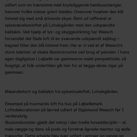
udført som en træramme med krydsliggende bambusstænger,
henover hvilke vokser grønt bladløv. Ovenover hvælver den blå
himmel sig med små drivende skyer. Rent ud raffineret er
spiseværelsesloftet på Lohalsgården med den udspændte
baldakin. Ved hjælp af lys- og skyggevirkning har Weesch
forvandlet det flade loft til en svævende udspændt sejldug –
bagved titter den blå himmel frem. Her er vi ved et af Weesch’s
store talenter: at skabe illusionsnumre ved brug af penslen. I hans
egen dagligstue i Lejbølle var gesimserne malet perspektivisk, så
livagtigt, at folk undertiden gik hen for at lægge deres cigar på
gesimsen.
Mæanderbort og baldakin fra spisestueloftet, Lohalsgården.
Eksempel på husmands loft fra hus på Lejbøllemark.
Loftsdekorationen på lærred udført af Sigismund Weesch før 1.
verdenskrig.
Illusionskunsten gjaldt det netop i den tredie hoveddisciplin – at
male vægge og døre, så puds og fyrretræ lignede marmor og ædle
træsorter. Dette arbejde blev især udført i entreer og gange og