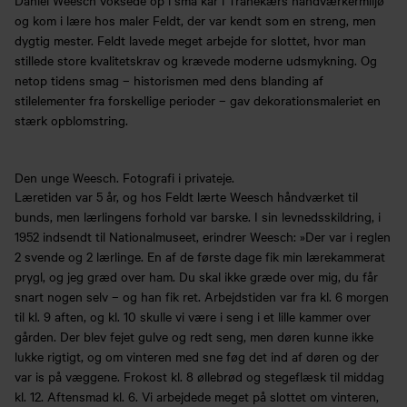
og kom i lære hos maler Feldt, der var kendt som en streng, men
dygtig mester. Feldt lavede meget arbejde for slottet, hvor man
stillede store kvalitetskrav og krævede moderne udsmykning. Og
netop tidens smag – historismen med dens blanding af
stilelementer fra forskellige perioder – gav dekorationsmaleriet en
stærk opblomstring.
Den unge Weesch. Fotografi i privateje.
Læretiden var 5 år, og hos Feldt lærte Weesch håndværket til
bunds, men lærlingens forhold var barske. I sin levnedsskildring, i
1952 indsendt til Nationalmuseet, erindrer Weesch: »Der var i reglen
2 svende og 2 lærlinge. En af de første dage fik min lærekammerat
prygl, og jeg græd over ham. Du skal ikke græde over mig, du får
snart nogen selv – og han fik ret. Arbejdstiden var fra kl. 6 morgen
til kl. 9 aften, og kl. 10 skulle vi være i seng i et lille kammer over
gården. Der blev fejet gulve og redt seng, men døren kunne ikke
lukke rigtigt, og om vinteren med sne føg det ind af døren og der
var is på væggene. Frokost kl. 8 øllebrød og stegeflæsk til middag
kl. 12. Aftensmad kl. 6. Vi arbejdede meget på slottet om vinteren,