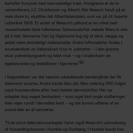
kartofler forsynet med menneskelige træk. Ansigterne er de to
venstreførere, I.C. Christensen og Alberti. Når Weesch fandt på at
male disse to, skyldtes det Albertiskandalen, som var på sit højeste
i efteråret 1908. Et andet af Weesch’s påfund er en cirkel med
musselmalede dybe tallerkener. Spisestueloftet malede Weesch selv
på 3 mdr. Sønnerne Carl og Sigismund tog sig af døre, vægge og
andet mere almindeligt malerarbejde. Andre loftsmalerier findes i
soveværelset: en italienskrød frise m.
palmetter – i den grønne
stue: palmetslyngværk og falsk stuk – og i stadsstuen: en
[12]
egeløvsranke og medallioner i hjørnerne.
I begyndelsen var det næsten udelukkende bøndergårde der fik
dekoreret stuerne. Andre havde ikke råd. Men omkring 1910 fulgte
også husmændene efter med malede lærredslofter. Her var
arbejdet dog meget beskedent – som regel blot nogle stafferinger
hele vejen rundt i lærredets kant – og det kunne udføres af en
svend eller en af sønnerne.
Til de store dekorationsarbejder hører også Weesch’s udsmykning
af forsamlingshusene i Humble og Gudbjerg. I Humble havde han