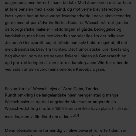
usignerede, men hører til hans bedste. Med årene kneb det for ham
at føre penslen med sikker hånd, og motiverne blev stereotype.
Især synes han at have været leveringsdygtig i naive skovscenerier,
gerne med et par rådyr indflettet. Bedst er Weesch når det gælder
de topografiske malerier – skildringen af gårde, bebyggelse og
landskaber, men hans motivkreds spænder lige fra det religiøse:
Jesus på Genezareth sø, et billede han selv holdt meget af, til det
melodramatiske: Brev fra fronten. Det humoristiske lurer bestandig
bag alvoren, som de tre søsyge fiskere i båden på Genezareth sø
og i portrætteringen af den store arkæolog Jens Winther stående
ved siden af den overdimensionerede Kædeby Dysse.
Selvportræt af Weesch, ejes af Arne Gabs, Tønder.
Rundt omkring i de langelandske hjem hænger stadig mange
Weeschmalerier, og da Langelands Museum arrangerede en
Weesch-udstilling i foråret 1984 kunne vi ikke have plads til alle de
[20]
malerier, som vi fik tilbud om at låne.
Mens oliemalerierne formentlig vil blive bevaret for eftertiden, ser