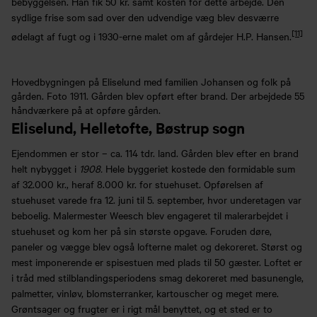
bebyggelsen. Han fik 50 kr. samt kosten for dette arbejde. Den
sydlige frise som sad over den udvendige væg blev desværre
[11]
ødelagt af fugt og i 1930-erne malet om af gårdejer H.P. Hansen.
Hovedbygningen på Eliselund med familien Johansen og folk på
gården. Foto 1911. Gården blev opført efter brand. Der arbejdede 55
håndværkere på at opføre gården.
Eliselund, Helletofte, Bøstrup sogn
Ejendommen er stor – ca. 114 tdr. land. Gården blev efter en brand
helt nybygget i
1908.
Hele byggeriet kostede den formidable sum
af 32.000 kr., heraf 8.000 kr. for stuehuset. Opførelsen af
stuehuset varede fra 12. juni til 5. september, hvor underetagen var
beboelig. Malermester Weesch blev engageret til malerarbejdet i
stuehuset og kom her på sin største opgave. Foruden døre,
paneler og vægge blev også lofterne malet og dekoreret. Størst og
mest imponerende er spisestuen med plads til 50 gæster. Loftet er
i tråd med stilblandingsperiodens smag dekoreret med basunengle,
palmetter, vinløv, blomsterranker, kartouscher og meget mere.
Grøntsager og frugter er i rigt mål benyttet, og et sted er to