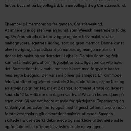
findes bevaret på Lejbøllegård, Emmerbøllegård og Christianeslund.
Eksempel på marmorering fra gangen, Christianeslund.
At imitere træ og sten var en kunst som Weesch mestrede til fulde,
og 3/4 århundrede efter at vægge og døre blev malet, stråler
mahognydøre, egetræs-ådring, sort og grøn marmor. Denne kunst
blev i øvrigt også praktiseret på møbler, og mange møbler er i
tidens løb malet på værkstedet i Lejbølle. De blev ådret, og folk
kunne få mahogny, ahorn, fugleøjetræ o.s.v. lige som de ville have
det. Sommetider blev møblerne sortlakeret med forgyldte kanter
med ægte bladguld. Der var små priser på arbejdet. En kommode
ådret, stafferet og lakeret kostede 3 kr., stole 75 øre, skabe 5 kr. og
en arbejdsvogn renset, malet 2 gange, sortmalet jerntøj og lakeret
kostede 12 kr. – 65 øre om dagen var hvad Weesch kunne tjene på
egen kost. Så var det bedre at male for gårdejerne. Tapetsering og
klinkning af porcelæn hørte også med til geschæften. I årene inden
første verdenskrig gik dekorationsmaleriet af mode. Smagen
skiftede fra det stærkt dekorerede og snørklede til det mere enkle
og funktionelle. Lofterne blev hvidkalkede og væggene