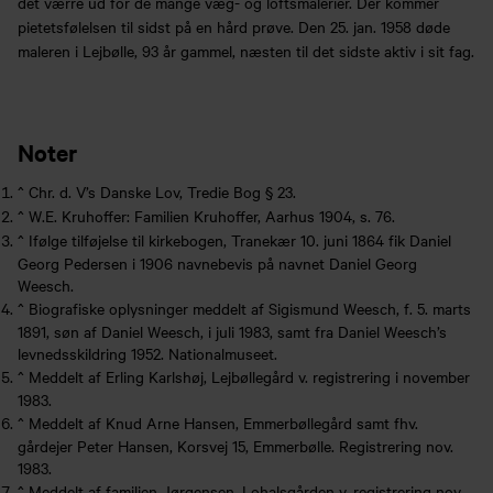
det værre ud for de mange væg- og loftsmalerier. Dér kommer
pietetsfølelsen til sidst på en hård prøve. Den 25. jan. 1958 døde
maleren i Lejbølle, 93 år gammel, næsten til det sidste aktiv i sit fag.
Noter
^
Chr. d. V’s Danske Lov, Tredie Bog § 23.
^
W.E. Kruhoffer: Familien Kruhoffer, Aarhus 1904, s. 76.
^
Ifølge tilføjelse til kirkebogen, Tranekær 10. juni 1864 fik Daniel
Georg Pedersen i 1906 navnebevis på navnet Daniel Georg
Weesch.
^
Biografiske oplysninger meddelt af Sigismund Weesch, f. 5. marts
1891, søn af Daniel Weesch, i juli 1983, samt fra Daniel Weesch’s
levnedsskildring 1952. Nationalmuseet.
^
Meddelt af Erling Karlshøj, Lejbøllegård v. registrering i november
1983.
^
Meddelt af Knud Arne Hansen, Emmerbøllegård samt fhv.
gårdejer Peter Hansen, Korsvej 15, Emmerbølle. Registrering nov.
Køb årskort
Forskning
1983.
^
Meddelt af familien Jørgensen, Lohalsgården v. registrering nov.