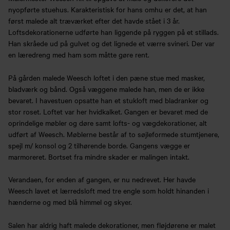
nyopførte stuehus. Karakteristisk for hans omhu er det, at han
først malede alt træværket efter det havde stået i 3 år.
Loftsdekorationerne udførte han liggende på ryggen på et stillads.
Han skråede ud på gulvet og det lignede et værre svineri. Der var
en læredreng med ham som måtte gøre rent.
På gården malede Weesch loftet i den pæne stue med masker,
bladværk og bånd. Også væggene malede han, men de er ikke
bevaret. I havestuen opsatte han et stukloft med bladranker og
stor roset. Loftet var her hvidkalket. Gangen er bevaret med de
oprindelige møbler og døre samt lofts- og vægdekorationer, alt
udført af Weesch. Møblerne består af to søjleformede stumtjenere,
spejl m/ konsol og 2 tilhørende borde. Gangens vægge er
marmoreret. Bortset fra mindre skader er malingen intakt.
Verandaen, for enden af gangen, er nu nedrevet. Her havde
Weesch lavet et lærredsloft med tre engle som holdt hinanden i
hænderne og med blå himmel og skyer.
Salen har aldrig haft malede dekorationer, men fløjdørene er malet