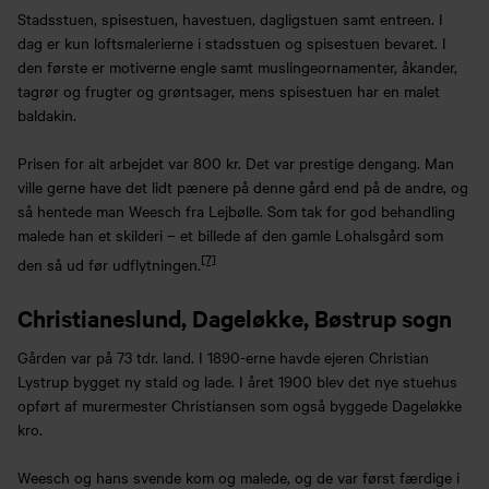
Stadsstuen, spisestuen, havestuen, dagligstuen samt entreen. I
dag er kun loftsmalerierne i stadsstuen og spisestuen bevaret. I
den første er motiverne engle samt muslingeornamenter, åkander,
tagrør og frugter og grøntsager, mens spisestuen har en malet
baldakin.
Prisen for alt arbejdet var 800 kr. Det var prestige dengang. Man
ville gerne have det lidt pænere på denne gård end på de andre, og
så hentede man Weesch fra Lejbølle. Som tak for god behandling
malede han et skilderi – et billede af den gamle Lohalsgård som
[7]
den så ud før udflytningen.
Christianeslund, Dageløkke, Bøstrup sogn
Gården var på 73 tdr. land. I 1890-erne havde ejeren Christian
Lystrup bygget ny stald og lade. I året 1900 blev det nye stuehus
opført af murermester Christiansen som også byggede Dageløkke
kro.
Weesch og hans svende kom og malede, og de var først færdige i