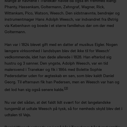
Mange af navnene i Tranekær havde da også en fremmed klang:
Phanty, Hassenkam, Goltermann, Zehngraf, Wagner, Rick,
Wittenkam, Pico, Watson, Weesch. Den sidstnævnte, bendrejer og
instrumentmager Hans Adolph Weesch, var indvandret fra Østrig
via København og boede i et større familiehus dør om dør med
Goltermann.
Han var i 1824 blevet gift med en datter af musikus Eigler. Nogen
længere virksomhed i landsbyen blev det ikke til for Weesch’
vedkommende, idet han døde allerede i 1828. Han efterlod sig
hustru og 3 sønner. Den yngste, Adolph Weesch, var en tid
malersvend i Tranekær og fik i 1864 med Bolette Sophie
Pedersdatter uden for ægteskab en søn, som blev kaldt Daniel
Georg. Til efternavn fik han Pedersen, men en Weesch var han og
[3]
det lod han sig også senere kalde.
Nu var det sådan, at det faldt lidt svært for det langelandske
tungemål at udtale Weesch på tysk, så for nemheds skyld blev det i
udtalen til Vejs.
Daniel Weesch voksede op i små kår i Tranekærs håndværkermiljø