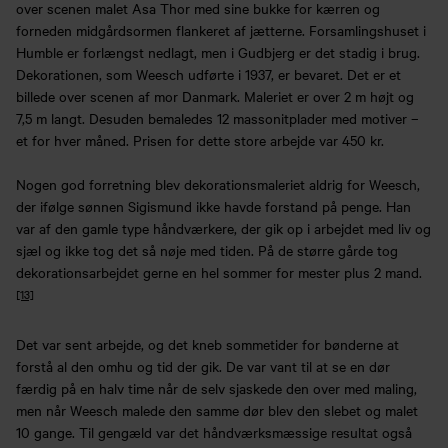
over scenen malet Asa Thor med sine bukke for kærren og
forneden midgårdsormen flankeret af jætterne. Forsamlingshuset i
Humble er forlængst nedlagt, men i Gudbjerg er det stadig i brug.
Dekorationen, som Weesch udførte i 1937, er bevaret. Det er et
billede over scenen af mor Danmark. Maleriet er over 2 m højt og
7,5 m langt. Desuden bemaledes 12 massonitplader med motiver –
et for hver måned. Prisen for dette store arbejde var 450 kr.
Nogen god forretning blev dekorationsmaleriet aldrig for Weesch,
der ifølge sønnen Sigismund ikke havde forstand på penge. Han
var af den gamle type håndværkere, der gik op i arbejdet med liv og
sjæl og ikke tog det så nøje med tiden. På de større gårde tog
dekorationsarbejdet gerne en hel sommer for mester plus 2 mand.
[13]
Det var sent arbejde, og det kneb sommetider for bønderne at
forstå al den omhu og tid der gik. De var vant til at se en dør
færdig på en halv time når de selv sjaskede den over med maling,
men når Weesch malede den samme dør blev den slebet og malet
10 gange. Til gengæld var det håndværksmæssige resultat også