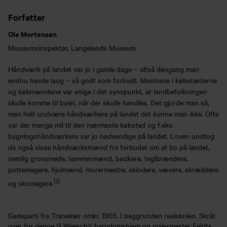
Forfatter
Ole Mortensøn
Museumsinspektør, Langelands Museum
Håndværk på landet var jo i gamle dage – altså dengang man
endnu havde laug – så godt som forbudt. Mestrene i købstæderne
og købmændene var enige i det synspunkt, at landbefolkningen
skulle komme til byen, når der skulle handles. Det gjorde man så,
men helt undvære håndværkere på landet det kunne man ikke. Ofte
var der mange mil til den nærmeste købstad og f.eks.
bygningshåndværkere var jo nødvendige på landet. Loven undtog
da også visse håndværksmænd fra forbudet om at bo på landet,
nemlig grovsmede, tømmermænd, bødkere, teglbrændere,
pottemagere, hjulmænd, murermestre, skindere, vævere, skræddere
[1]
og skomagere.
Gadeparti fra Tranekær omkr. 1905. I baggrunden realskolen. Skråt
over for denne lå Weesch’s barndomshjem og malermester Feldts