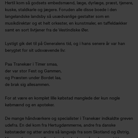
Hertil kom så godsets embedsmænd, læge, dyrlæge, præst, tjenere,
kuske, staldkarle og jægere. Foruden alle disse boede i den
langelandske landsby så usædvanlige gestalter som en
musikdirektør og et helt orkester, en kunstmaler, en taffeldækker
samt en sort livtjener fra de Vestindiske Øer.
Lystigt gik det til på Generalens tid, og i hans senere år var han
berygtet for sit udsvævende liv:
Paa Tranekær i Timer smaa,
der var stor Fest og Gammen,
og Præsten under Bordet laa,
de brak sig allesammen.
For at være en komplet lille købstad manglede der kun nogle
købmænd og en apoteker.
De mange håndværkere og specialister i Tranekær indkaldte greven
udefra. En del kom fra Hertugdømmerne, andre fra danske
købstæder og atter andre så langvejs fra som Skotland og Østrig.