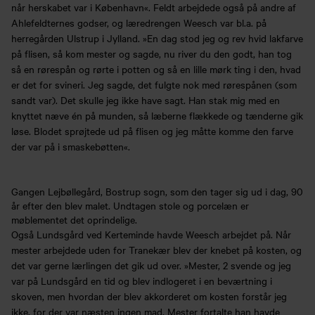
når herskabet var i København«. Feldt arbejdede også på andre af
Ahlefeldternes godser, og læredrengen Weesch var bl.a. på
herregården Ulstrup i Jylland. »En dag stod jeg og rev hvid lakfarve
på flisen, så kom mester og sagde, nu river du den godt, han tog
så en rørespån og rørte i potten og så en lille mørk ting i den, hvad
er det for svineri. Jeg sagde, det fulgte nok med rørespånen (som
sandt var). Det skulle jeg ikke have sagt. Han stak mig med en
knyttet næve én på munden, så læberne flækkede og tænderne gik
løse. Blodet sprøjtede ud på flisen og jeg måtte komme den farve
der var på i smaskebøtten«.
Gangen Lejbøllegård, Bostrup sogn, som den tager sig ud i dag, 90
år efter den blev malet. Undtagen stole og porcelæn er
møblementet det oprindelige.
Også Lundsgård ved Kerteminde havde Weesch arbejdet på. Når
mester arbejdede uden for Tranekær blev der knebet på kosten, og
det var gerne lærlingen det gik ud over. »Mester, 2 svende og jeg
var på Lundsgård en tid og blev indlogeret i en beværtning i
skoven, men hvordan der blev akkorderet om kosten forstår jeg
ikke, for der var næsten ingen mad. Mester fortalte han havde