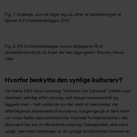
Fig. 7. Småhøje, som de tager sig ud, efter at beplantningen er
fjernet til Fortidsmindedagen 2017.
Fig. 8. På fortidsmindedagen kunne deltagerne få et
førstehåndsindtryk af, hvad der kan ligge gemt i Staurby Skovs
høje.
Hvorfor beskytte den synlige kulturarv?
Alt imens DR’s store satsning ”Historien om Danmark” rullede over
skærmen søndag efter søndag, sad mange museumsfolk og
kiggede med – helt uvidende om det væld af mennesker, der
efterfølgende strømmede til museerne, nysgerrige på at lære mere
om vores fælles danmarkshistorie. Hvorvidt fortidsminderne i det
åbne land har set en tilsvarende stigning i besøgstallet, skal være
usagt, men med fredningen af de synlige fortidsminder bevares en