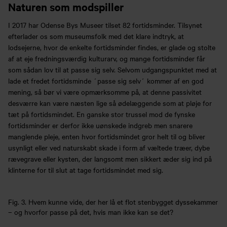
Naturen som modspiller
I 2017 har Odense Bys Museer tilset 82 fortidsminder. Tilsynet
efterlader os som museumsfolk med det klare indtryk, at
lodsejerne, hvor de enkelte fortidsminder findes, er glade og stolte
af at eje fredningsværdig kulturarv, og mange fortidsminder får
som sådan lov til at passe sig selv. Selvom udgangspunktet med at
lade et fredet fortidsminde ´passe sig selv´ kommer af en god
mening, så bør vi være opmærksomme på, at denne passivitet
desværre kan være næsten lige så ødelæggende som at pløje for
tæt på fortidsmindet. En ganske stor trussel mod de fynske
fortidsminder er derfor ikke uønskede indgreb men snarere
manglende pleje, enten hvor fortidsmindet gror helt til og bliver
usynligt eller ved naturskabt skade i form af væltede træer, dybe
rævegrave eller kysten, der langsomt men sikkert æder sig ind på
klinterne for til slut at tage fortidsmindet med sig.
Fig. 3. Hvem kunne vide, der her lå et flot stenbygget dyssekammer
– og hvorfor passe på det, hvis man ikke kan se det?