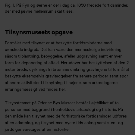
Fig. 1. På Fyn og øerne er der i dag ca. 1050 fredede fortidsminder,
der med jævne mellemrum skal tilses.
Tilsynsmuseets opgave
Formålet med tilsynet er at beskytte fortidsminderne mod
uønskede indgreb. Det kan være den menneskelige indvirkning
såsom tilplantning, bebyggelse, afeller udgravning samt enhver
form for deponering af affald. Herudover har beskyttelsen af den 2
meter brede, dyrkningsfri bræmme omkring gravhøjene til formål at
beskytte eksempelvis gravlæggelser fra senere perioder samt spor
af andre aktiviteter i tilknytning til højene, som arkæologerne
erfaringsmæssigt ved findes her.
Tilsynsteamet på Odense Bys Museer består i øjeblikket af to
personer med baggrund i henholdsvis arkæologi og historie. På
den måde kan tilsynet med de forhistoriske fortidsminder udføres
af en arkæolog, og tilsynet med nyere tids anlæg samt sten- og
jorddiger varetages af en historiker.