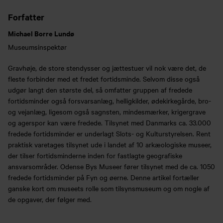
Forfatter
Michael Borre Lundø
Museumsinspektør
Gravhøje, de store stendysser og jættestuer vil nok være det, de
fleste forbinder med et fredet fortidsminde. Selvom disse også
udgør langt den største del, så omfatter gruppen af fredede
fortidsminder også forsvarsanlæg, helligkilder, ødekirkegårde, bro-
og vejanlæg, ligesom også sagnsten, mindesmærker, krigergrave
og agerspor kan være fredede. Tilsynet med Danmarks ca. 33.000
fredede fortidsminder er underlagt Slots- og Kulturstyrelsen. Rent
praktisk varetages tilsynet ude i landet af 10 arkæologiske museer,
der tilser fortidsminderne inden for fastlagte geografiske
ansvarsområder. Odense Bys Museer fører tilsynet med de ca. 1050
fredede fortidsminder på Fyn og øerne. Denne artikel fortæller
ganske kort om museets rolle som tilsynsmuseum og om nogle af
de opgaver, der følger med.