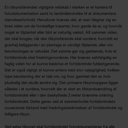
En tilsynsførendes vigtigste redskab i marken er et kamera til
fotodokumentation samt to landmålerstokke til at dokumentere
størrelsesforhold. Herudover kræves det, at man tilegner sig en
bred viden om de forskellige træarter, hvor gamle de er, og hvornår
noget er tilplantet eller blot er naturlig vækst. Alt sammen viden,
der skal bruges, når den tilsynsførende skal vurdere, hvorvidt en
gravhøj beliggende i en plantage er ulovligt tilplantet, eller om
bevoksningen er selvsået. Det samme gør sig gældende, hvis et
fortidsminde skal fredningsvurderes. Her kræves selvfølgelig en
faglig viden for at kunne beskrive et fortidsminde fyldestgørende.
Det er også vigtigt at kunne anføre med stor nøjagtighed, hvilken
type bevoksning der er tale om, og hvor gammel den er, hvis
pludselig det skulle ændre sig. Den primære tilsynsopgave ligger
således i at vurdere, hvorvidt der er sket en tilstandsændring af
fortidsmindet eller i den beskyttede 2 meter bræmme omkring
fortidsmindet. Dette gøres ved at sammenholde fortidsmindets
nuværende tilstand med fredningsbeskrivelsen af fortidsmindet og
tidligere tilsyn.
Ved selve tilsynet skal fortidsmindet fotodokumenteres fra alle