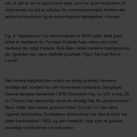
om, at det er de tre genfundne høje, som har givet inspiration til
stednavnet, og der er således fin overensstemmelse imellem det
ældre kortmateriale og de arkæologiske iagttagelser i skoven.
Fig. 6. Højkantskort fra sidste halvdel af 1800-tallet. Med grøn
cirkel er markeret de i forvejen fredede høje, mens rød cirkel
markerer de nyligt fredede. Rød åben cirkel markerer højsignaturer,
der ligeledes kan være sløjfede gravhøje. Figur: Michael Borre
Lundø
Ved samme lejlighed blev endnu en mulig gravhøj i skovens
nordlige del, nordøst for det nuværende vandværk, besigtiget.
Samme berejser bemærker i 1915: Overpløjet Høj, nu 1,50 m høj, 20
m i Tværm. Har øjensynlig været en anselig Høj. Nu granbevokset i
Skov. Heller ikke denne gravhøj fredes til trods for den ellers
sigende beskrivelse. Gravhøjens dimensioner har ikke ændret sig
siden beskrivelsen i 1915, og den fremstår i dag som et ganske
anseeligt fortidsminde i skovbunden.