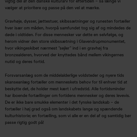
vigtig del af den danske kulturarv for eftertiden – så længe vi
vælger at prioritere og passe på den vel at mærke.
Gravhøje, dysser, jættestuer, skibssætninger og runesten fortæller
hver især om måden, hvorpå samfundet tog sig af og mindedes de
døde i oldtiden. For disse mennesker var dette en selvfølge, og
herom vidner den store skibssætning i Glavendrupmonumentet,
hvor vikingeskibet nærmest ”sejler” ind i en gravhøj fra
bronzealderen, hvorved der knyttedes bånd mellem vikingernes
nutid og deres fortid.
Forsvarsanlæg som de middelalderlige voldsteder og nyere tids
skanseanlæg fortæller om menneskets behov for til enhver tid at
beskytte det, de holder mest kært i ufredstid. Alle fortidsminder
har iboende fortællinger om fortidens mennesker og deres levevis.
De er ikke bare smukke elementer i det fynske landskab – de
fortæller i høj grad også om landskabets lange og spændende
kulturhistorie; en fortælling, som vi alle er en del af og samtidig bør
passe rigtig godt på!