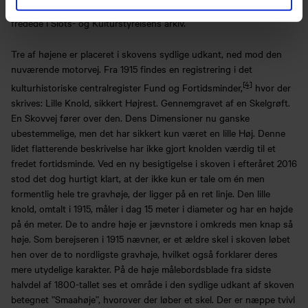
lokaliseret fire ”nye” gravhøje i skoven, der ikke optrådte som
fredede i Slots- og Kulturstyrelsens arkiv.
Tre af højene er placeret i skovens sydlige udkant, ned mod den
nuværende motorvej. Fra 1915 findes en registrering i det
[4]
kulturhistoriske centralregister Fund og Fortidsminder,
hvor der
skrives: Lille Knold, sikkert Højrest. Gennemgravet af en Skelgrøft.
En Skovvej fører over den. Dens Dimensioner nu ganske
ubestemmelige, men det har sikkert kun været en lille Høj. Denne
lidet flatterende beskrivelse har ikke gjort knolden værdig til et
fredet fortidsminde. Ved en ny besigtigelse i skoven i efteråret 2016
stod det dog hurtigt klart, at der ikke kun er tale om én men
formentlig hele tre gravhøje, der ligger på en ret linje. Den lille
knold, omtalt i 1915, måler i dag 15 meter i diameter og har en højde
på én meter. De to andre høje er jævnstore i omkreds men knap så
høje. Som berejseren i 1915 nævner, er et ældre skel i skoven løbet
hen over de to nordligste gravhøje, hvilket også forklarer deres
mere utydelige karakter. På de høje målebordsblade fra sidste
halvdel af 1800-tallet ses et område i den sydlige udkant af skoven
betegnet ”Smaahøje”, hvorover der løber et skel. Der er næppe tvivl