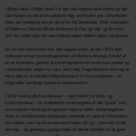
I Øster Have (“Ottes Have”) er lige ved Hegnet mod Snave og lige
ved Kysten en del af en opkastet Høj; ved Foden ses i Overfladen
Sten, der rimeligvis ere en del af en hel Stenkreds. Omtr. Halvdelen
af Højen er i Mands Minde bortrevet af Hav og Vejr, og for omtr.
100 Aar siden skal der være blevet pløjet mellem Højen og Kysten.
Ud fra den beskrivelse kan det næppe undre, at der i 2014 blev
indleveret et par bronzefragmenter på Østfyns Museer, fundet af
en af strandens gæster. Bronzefragmenterne havde han samlet op
i strandkanten neden for Lars Jens’ Høj. Fragmenterne viste sig at
være dele af et såkaldt fuldgrebssværd fra bronzealderen – en
kriger eller høvdings ypperste statussymbol.
I 2016 foretog Østfyns Museer – med midler fra Slots- og
Kulturstyrelsen – en indledende undersøgelse af det ”gratis” snit,
som naturen havde givet igennem højens midte. Undersøgelsen
viste, at fortidsmindet stadigvæk rummede et væld af information
om måden, man havde konstrueret højen på, og – som det skulle
vise sig – de gentagne gange højen er blevet udvidet for at gøre
[2]