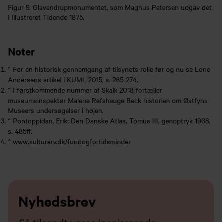
Figur 9. Glavendrupmonumentet, som Magnus Petersen udgav det
i Illustreret Tidende 1875.
Noter
^
For en historisk gennemgang af tilsynets rolle før og nu se Lone
Andersens artikel i KUML 2015, s. 265-274.
^
I førstkommende nummer af Skalk 2018 fortæller
museumsinspektør Malene Refshauge Beck historien om Østfyns
Museers undersøgelser i højen.
^
Pontoppidan, Erik: Den Danske Atlas, Tomus III, genoptryk 1968,
s. 485ff.
^
www.kulturarv.dk/fundogfortidsminder
Nyhedsbrev