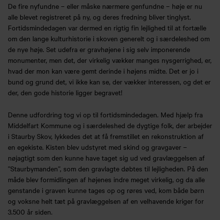
De fire nyfundne – eller måske nærmere genfundne – høje er nu
alle blevet registreret på ny, og deres fredning bliver tinglyst.
Fortidsmindedagen var dermed en rigtig fin lejlighed til at fortælle
om den lange kulturhistorie i skoven generelt og i særdeleshed om
de nye høje. Set udefra er gravhøjene i sig selv imponerende
monumenter, men det, der virkelig vækker manges nysgerrighed, er,
hvad der mon kan være gemt derinde i højens midte. Det er jo i
bund og grund det, vi ikke kan se, der vækker interessen, og det er
der, den gode historie ligger begravet!
Denne udfordring tog vi op til fortidsmindedagen. Med hjælp fra
Middelfart Kommune og i særdeleshed de dygtige folk, der arbejder
i Staurby Skov, lykkedes det at få fremstillet en rekonstruktion af
en egekiste. Kisten blev udstyret med skind og gravgaver –
nøjagtigt som den kunne have taget sig ud ved gravlæggelsen af
”Staurbymanden”, som den gravlagte døbtes til lejligheden. På den
måde blev formidlingen af højenes indre meget virkelig, og da alle
genstande i graven kunne tages op og røres ved, kom både børn
og voksne helt tæt på gravlæggelsen af en velhavende kriger for
3.500 år siden.