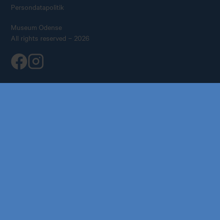
Persondatapolitik
Museum Odense
All rights reserved – 2026
Køb årskort
Forskning