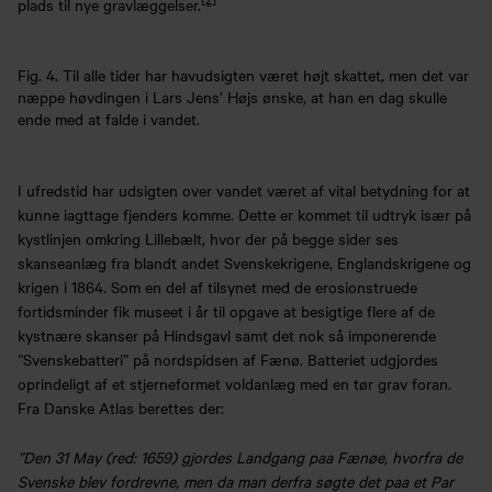
plads til nye gravlæggelser.
Fig. 4. Til alle tider har havudsigten været højt skattet, men det var
næppe høvdingen i Lars Jens’ Højs ønske, at han en dag skulle
ende med at falde i vandet.
I ufredstid har udsigten over vandet været af vital betydning for at
kunne iagttage fjenders komme. Dette er kommet til udtryk især på
kystlinjen omkring Lillebælt, hvor der på begge sider ses
skanseanlæg fra blandt andet Svenskekrigene, Englandskrigene og
krigen i 1864. Som en del af tilsynet med de erosionstruede
fortidsminder fik museet i år til opgave at besigtige flere af de
kystnære skanser på Hindsgavl samt det nok så imponerende
”Svenskebatteri” på nordspidsen af Fænø. Batteriet udgjordes
oprindeligt af et stjerneformet voldanlæg med en tør grav foran.
Fra Danske Atlas berettes der:
”Den 31 May (red: 1659) gjordes Landgang paa Fænøe, hvorfra de
Svenske blev fordrevne, men da man derfra søgte det paa et Par