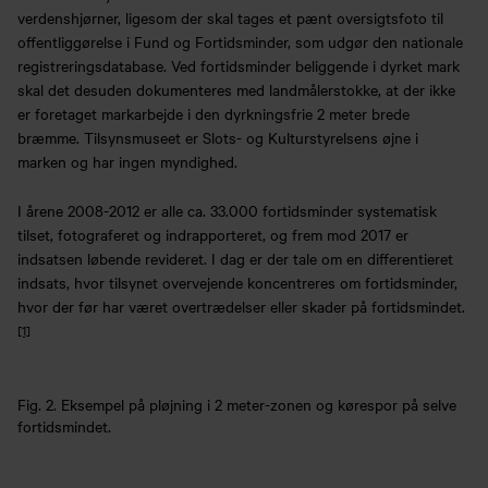
verdenshjørner, ligesom der skal tages et pænt oversigtsfoto til
offentliggørelse i Fund og Fortidsminder, som udgør den nationale
registreringsdatabase. Ved fortidsminder beliggende i dyrket mark
skal det desuden dokumenteres med landmålerstokke, at der ikke
er foretaget markarbejde i den dyrkningsfrie 2 meter brede
bræmme. Tilsynsmuseet er Slots- og Kulturstyrelsens øjne i
marken og har ingen myndighed.
I årene 2008-2012 er alle ca. 33.000 fortidsminder systematisk
tilset, fotograferet og indrapporteret, og frem mod 2017 er
indsatsen løbende revideret. I dag er der tale om en differentieret
indsats, hvor tilsynet overvejende koncentreres om fortidsminder,
hvor der før har været overtrædelser eller skader på fortidsmindet.
[1]
Fig. 2. Eksempel på pløjning i 2 meter-zonen og kørespor på selve
fortidsmindet.