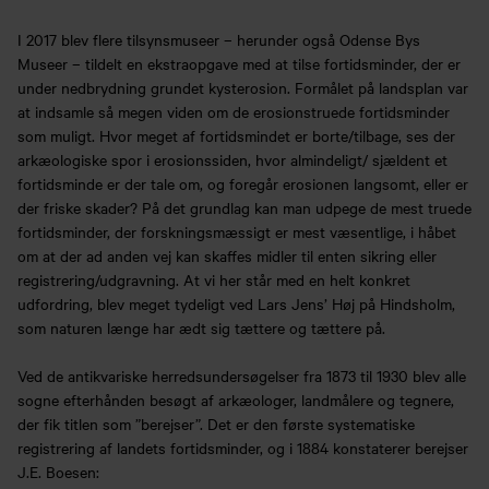
I 2017 blev flere tilsynsmuseer – herunder også Odense Bys
Museer – tildelt en ekstraopgave med at tilse fortidsminder, der er
under nedbrydning grundet kysterosion. Formålet på landsplan var
at indsamle så megen viden om de erosionstruede fortidsminder
som muligt. Hvor meget af fortidsmindet er borte/tilbage, ses der
arkæologiske spor i erosionssiden, hvor almindeligt/ sjældent et
fortidsminde er der tale om, og foregår erosionen langsomt, eller er
der friske skader? På det grundlag kan man udpege de mest truede
fortidsminder, der forskningsmæssigt er mest væsentlige, i håbet
om at der ad anden vej kan skaffes midler til enten sikring eller
registrering/udgravning. At vi her står med en helt konkret
udfordring, blev meget tydeligt ved Lars Jens’ Høj på Hindsholm,
som naturen længe har ædt sig tættere og tættere på.
Ved de antikvariske herredsundersøgelser fra 1873 til 1930 blev alle
sogne efterhånden besøgt af arkæologer, landmålere og tegnere,
der fik titlen som ”berejser”. Det er den første systematiske
registrering af landets fortidsminder, og i 1884 konstaterer berejser
J.E. Boesen: