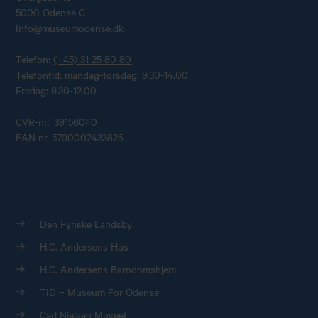
5000 Odense C
Info@museumodense.dk
Telefon:
(+45) 31 25 80 80
Telefontid: mandag-torsdag: 9.30-14.00
Fredag: 9.30-12.00
CVR-nr.: 39156040
EAN nr. 5790002433825
Den Fynske Landsby
H.C. Andersens Hus
H.C. Andersens Barndomshjem
TID – Museum For Odense
Carl Nielsen Museet