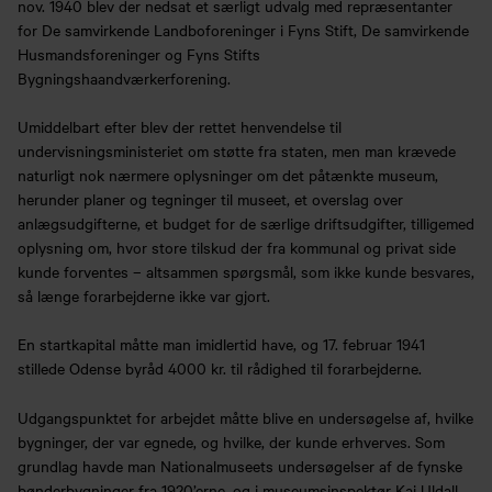
nov. 1940 blev der nedsat et særligt udvalg med repræsentanter
for De samvirkende Landboforeninger i Fyns Stift, De samvirkende
Husmandsforeninger og Fyns Stifts
Bygningshaandværkerforening.
Umiddelbart efter blev der rettet henvendelse til
undervisningsministeriet om støtte fra staten, men man krævede
naturligt nok nærmere oplysninger om det påtænkte museum,
herunder planer og tegninger til museet, et overslag over
anlægsudgifterne, et budget for de særlige driftsudgifter, tilligemed
oplysning om, hvor store tilskud der fra kommunal og privat side
kunde forventes – altsammen spørgsmål, som ikke kunde besvares,
så længe forarbejderne ikke var gjort.
En startkapital måtte man imidlertid have, og 17. februar 1941
stillede Odense byråd 4000 kr. til rådighed til forarbejderne.
Udgangspunktet for arbejdet måtte blive en undersøgelse af, hvilke
bygninger, der var egnede, og hvilke, der kunde erhverves. Som
grundlag havde man Nationalmuseets undersøgelser af de fynske
bønderbygninger fra 1920’erne, og i museumsinspektør Kai Uldall