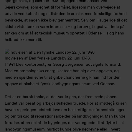
spørgsmålet, og allerede 1938 udpegede man arealet ved
Sejerskovsvej som egnet til formålet, ligesom man overvejede at
udvide ved køb af nogle tilstødende arealer, men forskellige forhold
bevirkede, at sagen ikke blev gennemført. Selv om Hauge lige til det
sidste viste tanken varm interesse – og forøvrigt også var inde på
tanken om at få et teknisk museum oprettet i Odense – slog hans
helbred ikke mere til.
Indvielsen af Den fynske Landsby 22. juni 1946.
I 1941 blev kontorbestyrer Georg Jørgensen udvalgets formand.
Med en hæmningsløs energi kastede han sig over opgaven, og
med en sjælden evne til at gribe chancherne gik han ind for den
opgave at skabe et fynsk landbygningsmuseum ved Odense.
Det er en barok tanke, at det var krigen, der fremmede planen.
Landet var besat og arbejdsløsheden truede. For at imødegå krisen
havde regeringen udstedt love om beskæftigelsesforanstaltninger
og om tilskud til reparationsarbejder på landbygninger. Man kunde
forudse, at en del af de bygninger, der var egnede til at flytte til et
landbygningsmuseum, hurtigt kunde blive nedrevne eller i hvert