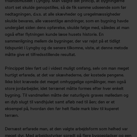
frilandsmuseet i Lyngby. Man valgte det princip, at bygningerne
stort set skulde genopstilles, så de fik samme udseende som før
nedtagningen, d.v.s. at alle skævheder og uregelmæssigheder
skulde bevares, alle væsentlige ændringer, som en bygning havde
undergået siden dens opførelse, skulde følge med, således at man
også efter flytningen kunde læse husets historie. En
sammenligning mellem de bygninger, der var rejst på et tidligt
tidspunkt i Lyngby og de senere tilkomne, viste, at denne metode
måtte give et tilfredsstillende resultat.
Princippet blev ført ud i videst muligt omfang, selv om man meget
hurtigt erfarede, at det var skævhederne, der kostede pengene.
Ikke blot krævede det meget omhyggelige opmålinger, men også
store jordarbejder, idet terrænet måtte formes efter hver enkelt
bygning. Til vandmøllen måtte der naturligvis graves mølledam og
en dyb slugt til vandhjulet samt afløb ned til åen; den er et
eksempel på, hvordan den før helt flade mark blev til kuperet
terræn.
Dernæst erfarede man, at den valgte arbejdsform som helhed var
meget dyr. Med arbejdsstyrker spredt på flere byggepladser og een