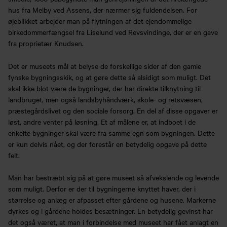
hus fra Melby ved Assens, der nærmer sig fuldendelsen. For
øjeblikket arbejder man på flytningen af det ejendommelige
birkedommerfængsel fra Liselund ved Revsvindinge, der er en gave
fra proprietær Knudsen.
Det er museets mål at belyse de forskellige sider af den gamle
fynske bygningsskik, og at gøre dette så alsidigt som muligt. Det
skal ikke blot være de bygninger, der har direkte tilknytning til
landbruget, men også landsbyhåndværk, skole- og retsvæsen,
præstegårdslivet og den sociale forsorg. En del af disse opgaver er
løst, andre venter på løsning. Et af målene er, at indboet i de
enkelte bygninger skal være fra samme egn som bygningen. Dette
er kun delvis nået, og der forestår en betydelig opgave på dette
felt.
Man har bestræbt sig på at gøre museet så afvekslende og levende
som muligt. Derfor er der til bygningerne knyttet haver, der i
størrelse og anlæg er afpasset efter gårdene og husene. Markerne
dyrkes og i gårdene holdes besætninger. En betydelig gevinst har
det også været, at man i forbindelse med museet har fået anlagt en