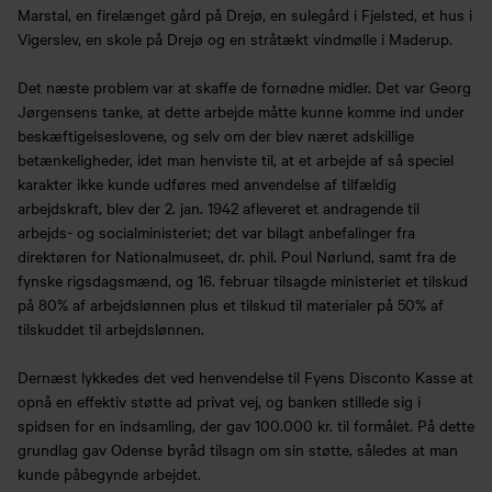
Marstal, en firelænget gård på Drejø, en sulegård i Fjelsted, et hus i
Vigerslev, en skole på Drejø og en stråtækt vindmølle i Maderup.
Det næste problem var at skaffe de fornødne midler. Det var Georg
Jørgensens tanke, at dette arbejde måtte kunne komme ind under
beskæftigelseslovene, og selv om der blev næret adskillige
betænkeligheder, idet man henviste til, at et arbejde af så speciel
karakter ikke kunde udføres med anvendelse af tilfældig
arbejdskraft, blev der 2. jan. 1942 afleveret et andragende til
arbejds- og socialministeriet; det var bilagt anbefalinger fra
direktøren for Nationalmuseet, dr. phil. Poul Nørlund, samt fra de
fynske rigsdagsmænd, og 16. februar tilsagde ministeriet et tilskud
på 80% af arbejdslønnen plus et tilskud til materialer på 50% af
tilskuddet til arbejdslønnen.
Dernæst lykkedes det ved henvendelse til Fyens Disconto Kasse at
opnå en effektiv støtte ad privat vej, og banken stillede sig i
spidsen for en indsamling, der gav 100.000 kr. til formålet. På dette
grundlag gav Odense byråd tilsagn om sin støtte, således at man
kunde påbegynde arbejdet.