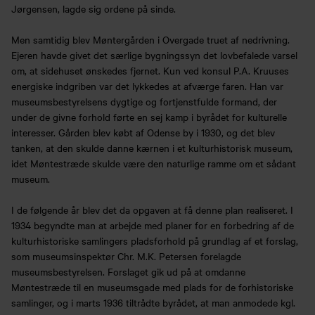
Jørgensen, lagde sig ordene på sinde.
Men samtidig blev Møntergården i Overgade truet af nedrivning.
Ejeren havde givet det særlige bygningssyn det lovbefalede varsel
om, at sidehuset ønskedes fjernet. Kun ved konsul P.A. Kruuses
energiske indgriben var det lykkedes at afværge faren. Han var
museumsbestyrelsens dygtige og fortjenstfulde formand, der
under de givne forhold førte en sej kamp i byrådet for kulturelle
interesser. Gården blev købt af Odense by i 1930, og det blev
tanken, at den skulde danne kærnen i et kulturhistorisk museum,
idet Møntestræde skulde være den naturlige ramme om et sådant
museum.
I de følgende år blev det da opgaven at få denne plan realiseret. I
1934 begyndte man at arbejde med planer for en forbedring af de
kulturhistoriske samlingers pladsforhold på grundlag af et forslag,
som museumsinspektør Chr. M.K. Petersen forelagde
museumsbestyrelsen. Forslaget gik ud på at omdanne
Møntestræde til en museumsgade med plads for de forhistoriske
samlinger, og i marts 1936 tiltrådte byrådet, at man anmodede kgl.