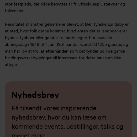
stor festplads, der både benyttes til friluftsskuespil, stævner og
folkedans.
Resultatet af anstrengelserne er blevet, at Den fynske Landsby er
et sted, hvor folk gerne kommer, hvad enten det er landboer eller
byboer, fynboer eller gæster fra andre egne. Fra museets
åbningsdag i 1946 til 1. juni 1951 har der været 387.205 gæster, og
man har lov at tro, at efterhånden som det tynder ud i de gamle
bindingsværksbygninger vil interessen for dette museum ikke
aftage.
Nyhedsbrev
Få tilsendt vores inspirerende
nyhedsbrev, hvor du kan læse om
kommende events, udstillinger, talks og
meget mere.