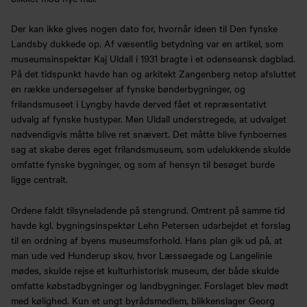
Der kan ikke gives nogen dato for, hvornår ideen til Den fynske
Landsby dukkede op. Af væsentlig betydning var en artikel, som
museumsinspektør Kaj Uldall i 1931 bragte i et odenseansk dagblad.
På det tidspunkt havde han og arkitekt Zangenberg netop afsluttet
en række undersøgelser af fynske bønderbygninger, og
frilandsmuseet i Lyngby havde derved fået et repræsentativt
udvalg af fynske hustyper. Men Uldall understregede, at udvalget
nødvendigvis måtte blive ret snævert. Det måtte blive fynboernes
sag at skabe deres eget frilandsmuseum, som udelukkende skulde
omfatte fynske bygninger, og som af hensyn til besøget burde
ligge centralt.
Ordene faldt tilsyneladende på stengrund. Omtrent på samme tid
havde kgl. bygningsinspektør Lehn Petersen udarbejdet et forslag
til en ordning af byens museumsforhold. Hans plan gik ud på, at
man ude ved Hunderup skov, hvor Læssøegade og Langelinie
mødes, skulde rejse et kulturhistorisk museum, der både skulde
omfatte købstadbygninger og landbygninger. Forslaget blev mødt
med kølighed. Kun et ungt byrådsmedlem, blikkenslager Georg