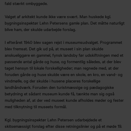
fald stærkt ombyggede.
Valget af arkitekt kunde ikke være svært. Man huskede kgl.
bygningsinspektør Lehn Petersens gamle plan. Det måtte naturligt
blive ham, der skulde udarbejde forslag.
I efteråret 1940 blev sagen rejst i museumsudvalget. Programmet
blev fremsat. Det gik ud på, at museet i sin plan skulde
anskueliggøre en gammel, fynsk landsby før udskiftningen med et
passende antal gårde og huse, og formentlig således, at der blev
taget hensyn til lokale forskelligheder; man regnede med, at der
foruden gårde og huse skulde være en skole, en kro, en vand- og
vindmølle, og der skulde i husene placeres forskellige
landhåndværk. Foruden den turistmæssige og pædagogiske
betydning et sådant museum kunde få, tænkte man sig også
muligheden af, at der ved museet kunde afholdes møder og fester
med tilknytning til museets formål.
Kgl. bygningsinspektør Lehn Petersen udarbejdede et
skitsemæssigt forslag efter disse retningslinier og på et møde 19.