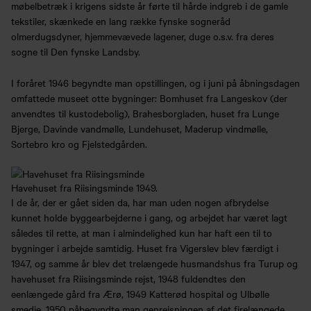
møbelbetræk i krigens sidste år førte til hårde indgreb i de gamle
tekstiler, skænkede en lang række fynske sogneråd
olmerdugsdyner, hjemmevævede lagener, duge o.s.v. fra deres
sogne til Den fynske Landsby.
I foråret 1946 begyndte man opstillingen, og i juni på åbningsdagen
omfattede museet otte bygninger: Bomhuset fra Langeskov (der
anvendtes til kustodebolig), Brahesborgladen, huset fra Lunge
Bjerge, Davinde vandmølle, Lundehuset, Maderup vindmølle,
Sortebro kro og Fjelstedgården.
Havehuset fra Riisingsminde 1949.
I de år, der er gået siden da, har man uden nogen afbrydelse
kunnet holde byggearbejderne i gang, og arbejdet har været lagt
således til rette, at man i almindelighed kun har haft een til to
bygninger i arbejde samtidig. Huset fra Vigerslev blev færdigt i
1947, og samme år blev det trelængede husmandshus fra Turup og
havehuset fra Riisingsminde rejst, 1948 fuldendtes den
eenlængede gård fra Ærø, 1949 Katterød hospital og Ulbølle
smedie, 1950 påbegyndte man genrejsningen af det firelængede