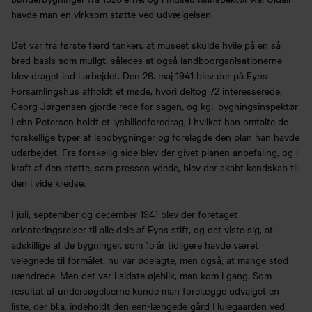
havde man en virksom støtte ved udvælgelsen.
Det var fra første færd tanken, at museet skulde hvile på en så
bred basis som muligt, således at også landboorganisationerne
blev draget ind i arbejdet. Den 26. maj 1941 blev der på Fyns
Forsamlingshus afholdt et møde, hvori deltog 72 interesserede.
Georg Jørgensen gjorde rede for sagen, og kgl. bygningsinspektør
Lehn Petersen holdt et lysbilledforedrag, i hvilket han omtalte de
forskellige typer af landbygninger og forelagde den plan han havde
udarbejdet. Fra forskellig side blev der givet planen anbefaling, og i
kraft af den støtte, som pressen ydede, blev der skabt kendskab til
den i vide kredse.
I juli, september og december 1941 blev der foretaget
orienteringsrejser til alle dele af Fyns stift, og det viste sig, at
adskillige af de bygninger, som 15 år tidligere havde været
velegnede til formålet, nu var ødelagte, men også, at mange stod
uændrede. Men det var i sidste øjeblik, man kom i gang. Som
resultat af undersøgelserne kunde man forelægge udvalget en
liste, der bl.a. indeholdt den een-længede gård Hulegaarden ved