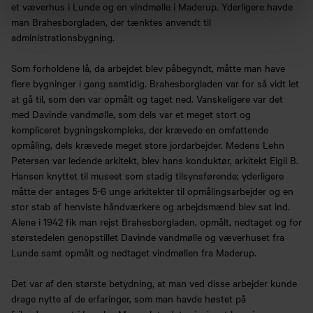
et væverhus i Lunde og en vindmølle i Maderup. Yderligere havde
man Brahesborgladen, der tænktes anvendt til
administrationsbygning.
Som forholdene lå, da arbejdet blev påbegyndt, måtte man have
flere bygninger i gang samtidig. Brahesborgladen var for så vidt let
at gå til, som den var opmålt og taget ned. Vanskeligere var det
med Davinde vandmølle, som dels var et meget stort og
kompliceret bygningskompleks, der krævede en omfattende
opmåling, dels krævede meget store jordarbejder. Medens Lehn
Petersen var ledende arkitekt, blev hans konduktør, arkitekt Eigil B.
Hansen knyttet til museet som stadig tilsynsførende; yderligere
måtte der antages 5-6 unge arkitekter til opmålingsarbejder og en
stor stab af henviste håndværkere og arbejdsmænd blev sat ind.
Alene i 1942 fik man rejst Brahesborgladen, opmålt, nedtaget og for
størstedelen genopstillet Davinde vandmølle og væverhuset fra
Lunde samt opmålt og nedtaget vindmøllen fra Maderup.
Det var af den største betydning, at man ved disse arbejder kunde
drage nytte af de erfaringer, som man havde høstet på