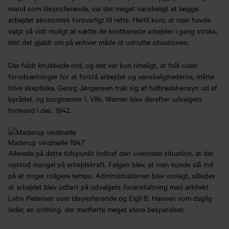
mand som tilsynsførende, var det meget vanskeligt at lægge
arbejdet økonomisk forsvarligt til rette. Hertil kom, at man havde
valgt så vidt muligt at sætte de kostbareste arbejder i gang straks,
idet det gjaldt om på enhver måde at udnytte situationen.
Der faldt knubbede ord, og det var kun rimeligt, at folk uden
forudsætninger for at forstå arbejdet og vanskelighederne, måtte
blive skeptiske. Georg Jørgensen trak sig af helbredshensyn ud af
byrådet, og borgmester I. Vilh. Werner blev derefter udvalgets
formand i dec. 1942.
Maderup vindmølle 1947
Allerede på dette tidspunkt indtraf den uventede situation, at der
opstod mangel på arbejdskraft. Følgen blev, at man kunde slå ind
på et noget roligere tempo. Administrationen blev omlagt, således
at arbejdet blev udført på udvalgets foranstaltning med arkitekt
Lehn Petersen som tilsynsførende og Eigil B. Hansen som daglig
leder, en ordning, der medførte meget store besparelser.