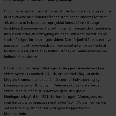
I 1939 påbegyndte man flytningen af Ejler Rønnovs gård og samme
år erhvervede man Møntergårdens store naboejendom Overgade
48, således at hele museumsprojektet kunde få en tiltrængt
udvidelse. Bygningen var fra slutningen af foregående århundrede,
men kunde efter en ombygning bruges til museets formål, og på
trods af krigen førtes arbejdet videre. Den 19. juni 1941 blev det nye
museum indviet i overværelse af repræsentanter for de fleste af
landets museer, idet Dansk kulturhistorisk Museumsforening var
indbudt til indvielsen.
På det tidspunkt begyndte krigen at lægge snærende bånd på
videre byggevirksomhed. C.N. Hauge var død i 1941, arkitekt
Mogens Clemmensen døde få måneder før indvielsen, og kgl.
bygningsinspektør Knud Lehn Petersen skulde føre arbejdet
videre. Man fik genrejst Østerbyes gård, den gamle
bindingsværksgård fra 1631, der havde ligget i Vestergade, men
som havde været opmagasineret siden 1904. Og dermed var der
sat en foreløbig stopper for yderligere byggearbejder i
Møntestræde.