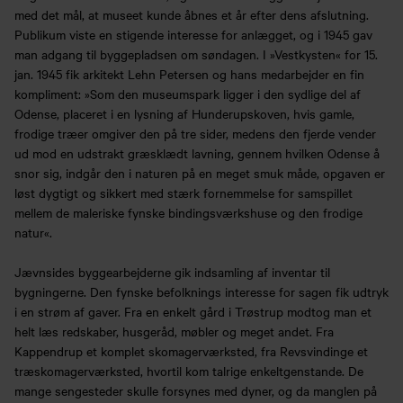
med det mål, at museet kunde åbnes et år efter dens afslutning.
Publikum viste en stigende interesse for anlægget, og i 1945 gav
man adgang til byggepladsen om søndagen. I »Vestkysten« for 15.
jan. 1945 fik arkitekt Lehn Petersen og hans medarbejder en fin
kompliment: »Som den museumspark ligger i den sydlige del af
Odense, placeret i en lysning af Hunderupskoven, hvis gamle,
frodige træer omgiver den på tre sider, medens den fjerde vender
ud mod en udstrakt græsklædt lavning, gennem hvilken Odense å
snor sig, indgår den i naturen på en meget smuk måde, opgaven er
løst dygtigt og sikkert med stærk fornemmelse for samspillet
mellem de maleriske fynske bindingsværkshuse og den frodige
natur«.
Jævnsides byggearbejderne gik indsamling af inventar til
bygningerne. Den fynske befolknings interesse for sagen fik udtryk
i en strøm af gaver. Fra en enkelt gård i Trøstrup modtog man et
helt læs redskaber, husgeråd, møbler og meget andet. Fra
Kappendrup et komplet skomagerværksted, fra Revsvindinge et
træskomagerværksted, hvortil kom talrige enkeltgenstande. De
mange sengesteder skulle forsynes med dyner, og da manglen på