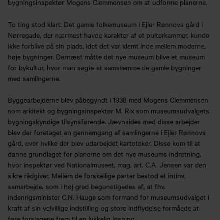
bygningsinspektør Mogens Clemmensen om at udforme planerne.
To ting stod klart: Det gamle folkemuseum i Ejler Rønnovs gård i
Nørregade, der nærmest havde karakter af et pulterkammer, kunde
ikke forblive på sin plads, idet det var klemt inde mellem moderne,
høje bygninger. Dernæst måtte det nye museum blive et museum
for bykultur, hvor man søgte at samstemme de gamle bygninger
med samlingerne.
Byggearbejderne blev påbegyndt i 1938 med Mogens Clemmensen
som arkitekt og bygningsinspektør M. Rix som museumsudvalgets
bygningskyndige tilsynsførende. Jævnsides med disse arbejder
blev der foretaget en gennemgang af samlingerne i Ejler Rønnovs
gård, over hvilke der blev udarbejdet kartoteker. Disse kom til at
danne grundlaget for planerne om det nye museums indretning,
hvor inspektør ved Nationalmuseet, mag. art. C.A. Jensen var den
sikre rådgiver. Mellem de forskellige parter bestod et intimt
samarbejde, som i høj grad begunstigedes af, at fhv.
indenrigsminister C.N. Hauge som formand for museumsudvalget i
kraft af sin velvillige indstilling og store indflydelse formåede at
føre forslagene frem til en lykkelig løsning.