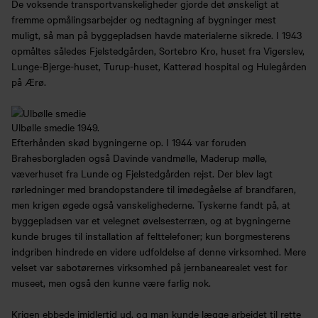
De voksende transportvanskeligheder gjorde det ønskeligt at
fremme opmålingsarbejder og nedtagning af bygninger mest
muligt, så man på byggepladsen havde materialerne sikrede. I 1943
opmåltes således Fjelstedgården, Sortebro Kro, huset fra Vigerslev,
Lunge-Bjerge-huset, Turup-huset, Katterød hospital og Hulegården
på Ærø.
Ulbølle smedie 1949.
Efterhånden skød bygningerne op. I 1944 var foruden
Brahesborgladen også Davinde vandmølle, Maderup mølle,
væverhuset fra Lunde og Fjelstedgården rejst. Der blev lagt
rørledninger med brandopstandere til imødegåelse af brandfaren,
men krigen øgede også vanskelighederne. Tyskerne fandt på, at
byggepladsen var et velegnet øvelsesterræn, og at bygningerne
kunde bruges til installation af felttelefoner; kun borgmesterens
indgriben hindrede en videre udfoldelse af denne virksomhed. Mere
velset var sabotørernes virksomhed på jernbanearealet vest for
museet, men også den kunne være farlig nok.
Krigen ebbede imidlertid ud, og man kunde lægge arbejdet til rette