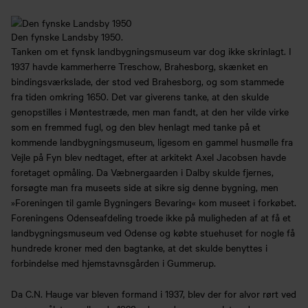
Den fynske Landsby 1950.
Tanken om et fynsk landbygningsmuseum var dog ikke skrinlagt. I
1937 havde kammerherre Treschow, Brahesborg, skænket en
bindingsværkslade, der stod ved Brahesborg, og som stammede
fra tiden omkring 1650. Det var giverens tanke, at den skulde
genopstilles i Møntestræde, men man fandt, at den her vilde virke
som en fremmed fugl, og den blev henlagt med tanke på et
kommende landbygningsmuseum, ligesom en gammel husmølle fra
Vejle på Fyn blev nedtaget, efter at arkitekt Axel Jacobsen havde
foretaget opmåling. Da Væbnergaarden i Dalby skulde fjernes,
forsøgte man fra museets side at sikre sig denne bygning, men
»Foreningen til gamle Bygningers Bevaring« kom museet i forkøbet.
Foreningens Odenseafdeling troede ikke på muligheden af at få et
landbygningsmuseum ved Odense og købte stuehuset for nogle få
hundrede kroner med den bagtanke, at det skulde benyttes i
forbindelse med hjemstavnsgården i Gummerup.
Da C.N. Hauge var bleven formand i 1937, blev der for alvor rørt ved