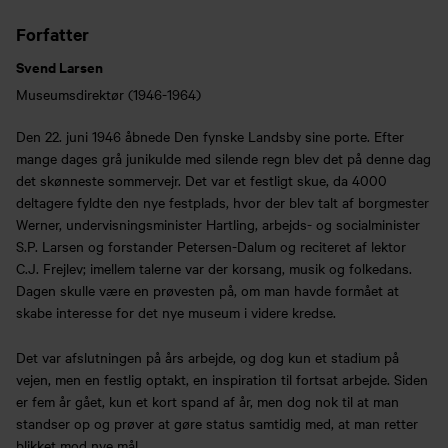
Forfatter
Svend Larsen
Museumsdirektør (1946-1964)
Den 22. juni 1946 åbnede Den fynske Landsby sine porte. Efter
mange dages grå junikulde med silende regn blev det på denne dag
det skønneste sommervejr. Det var et festligt skue, da 4000
deltagere fyldte den nye festplads, hvor der blev talt af borgmester
Werner, undervisningsminister Hartling, arbejds- og socialminister
S.P. Larsen og forstander Petersen-Dalum og reciteret af lektor
C.J. Frejlev; imellem talerne var der korsang, musik og folkedans.
Dagen skulle være en prøvesten på, om man havde formået at
skabe interesse for det nye museum i videre kredse.
Det var afslutningen på års arbejde, og dog kun et stadium på
vejen, men en festlig optakt, en inspiration til fortsat arbejde. Siden
er fem år gået, kun et kort spand af år, men dog nok til at man
standser op og prøver at gøre status samtidig med, at man retter
blikket mod nye mål.