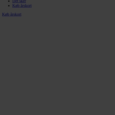
Det sker
Køb årskort
Køb årskort