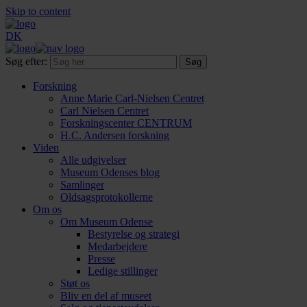
Skip to content
DK
Søg efter:
Forskning
Anne Marie Carl-Nielsen Centret
Carl Nielsen Centret
Forsknings­center CENTRUM
H.C. Andersen forskning
Viden
Alle udgivelser
Museum Odenses blog
Samlinger
Oldsagsprotokollerne
Om os
Om Museum Odense
Bestyrelse og strategi
Medarbejdere
Presse
Ledige stillinger
Støt os
Bliv en del af museet