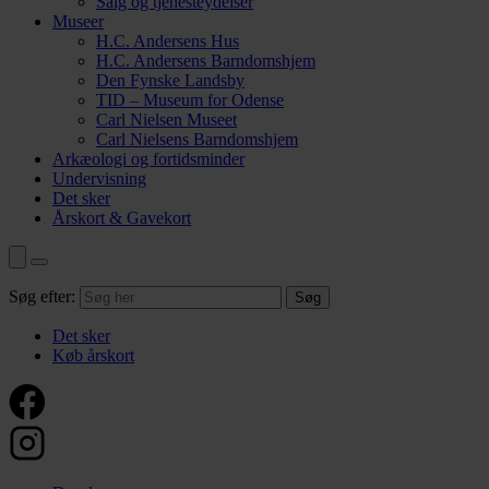
Salg og tjenesteydelser
Museer
H.C. Andersens Hus
H.C. Andersens Barndomshjem
Den Fynske Landsby
TID – Museum for Odense
Carl Nielsen Museet
Carl Nielsens Barndomshjem
Arkæologi og fortidsminder
Undervisning
Det sker
Årskort & Gavekort
Søg efter:
Det sker
Køb årskort