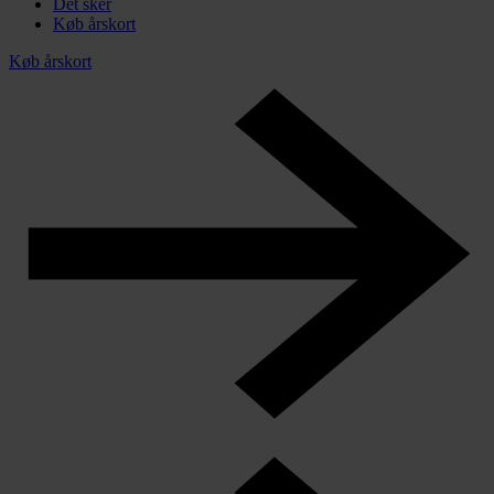
Det sker
Køb årskort
Køb årskort