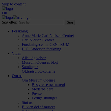
Skip to content
DK
Søg efter:
Forskning
Anne Marie Carl-Nielsen Centret
Carl Nielsen Centret
Forsknings­center CENTRUM
H.C. Andersen forskning
Viden
Alle udgivelser
Museum Odenses blog
Samlinger
Oldsagsprotokollerne
Om os
Om Museum Odense
Bestyrelse og strategi
Medarbejdere
Presse
Ledige stillinger
Støt os
Bliv en del af museet