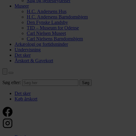
Salg og tjenesteydelser
Museer
H.C. Andersens Hus
H.C. Andersens Barndomshjem
Den Fynske Landsby
TID – Museum for Odense
Carl Nielsen Museet
Carl Nielsens Barndomshjem
Arkæologi og fortidsminder
Undervisning
Det sker
Årskort & Gavekort
Søg efter:
Det sker
Køb årskort