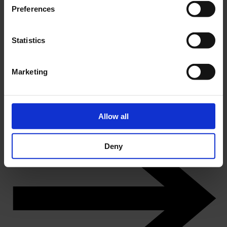
Preferences
Statistics
Marketing
DK
Istidsjægere på Ærø
Køb årskort
Allow all
Deny