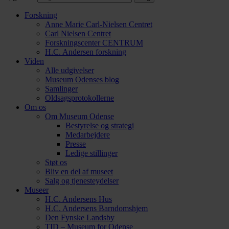
Forskning
Anne Marie Carl-Nielsen Centret
Carl Nielsen Centret
Forsknings­center CENTRUM
H.C. Andersen forskning
Viden
Alle udgivelser
Museum Odenses blog
Samlinger
Oldsagsprotokollerne
Om os
Om Museum Odense
Bestyrelse og strategi
Medarbejdere
Presse
Ledige stillinger
Støt os
Bliv en del af museet
Salg og tjenesteydelser
Museer
H.C. Andersens Hus
H.C. Andersens Barndomshjem
Den Fynske Landsby
TID – Museum for Odense