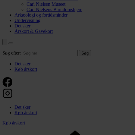
Carl Nielsen Museet
Carl Nielsens Barndomshjem
Arkæologi og fortidsminder
Undervisning
Det sker
Årskort & Gavekort
Søg efter:
Det sker
Køb årskort
Det sker
Køb årskort
Køb årskort