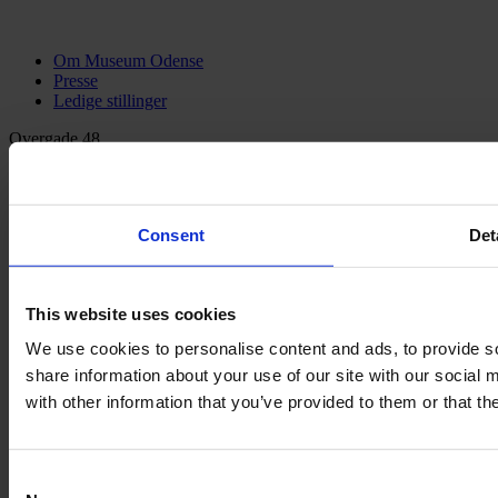
Om Museum Odense
Presse
Ledige stillinger
Overgade 48
5000 Odense C
Info@museumodense.dk
Consent
Det
Telefon:
(+45) 31 25 80 80
Telefontid: mandag-torsdag: 9.30-14.00
Fredag: 9.30-12.00
This website uses cookies
We use cookies to personalise content and ads, to provide so
share information about your use of our site with our social
CVR-nr.: 39156040
with other information that you’ve provided to them or that th
EAN nr. 5790002433825
Consent