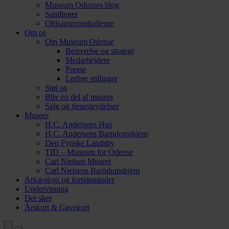
Museum Odenses blog
Samlinger
Oldsagsprotokollerne
Om os
Om Museum Odense
Bestyrelse og strategi
Medarbejdere
Presse
Ledige stillinger
Støt os
Bliv en del af museet
Salg og tjenesteydelser
Museer
H.C. Andersens Hus
H.C. Andersens Barndomshjem
Den Fynske Landsby
TID – Museum for Odense
Carl Nielsen Museet
Carl Nielsens Barndomshjem
Arkæologi og fortidsminder
Undervisning
Det sker
Årskort & Gavekort