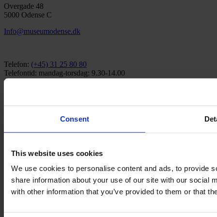
Overgade 48
5000 Odense C
Info@museumodense.dk
Telefon:
(+45) 31 25 80 80
Telefontid: mandag-torsdag: 9.30-14.00
Fredag: 9.30-12.00
CVR-nr.: 39156040
Consent
Det
EAN nr. 5790002433825
This website uses cookies
We use cookies to personalise content and ads, to provide so
share information about your use of our site with our social
Den fynske landsby
with other information that you’ve provided to them or that th
H.C. Andersens hus
H.C. Andersens barndomshjem
TID – Museum for Odense