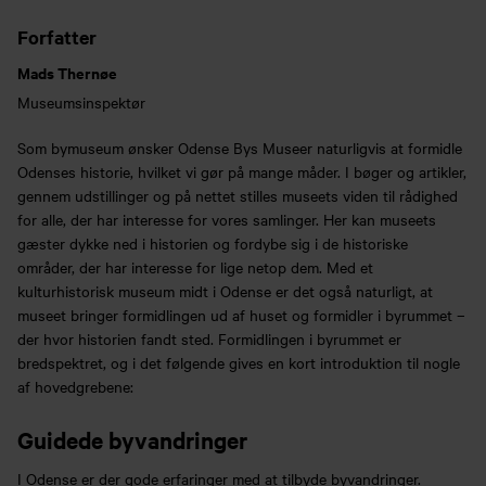
Forfatter
Mads Thernøe
Museumsinspektør
Som bymuseum ønsker Odense Bys Museer naturligvis at formidle
Odenses historie, hvilket vi gør på mange måder. I bøger og artikler,
gennem udstillinger og på nettet stilles museets viden til rådighed
for alle, der har interesse for vores samlinger. Her kan museets
gæster dykke ned i historien og fordybe sig i de historiske
områder, der har interesse for lige netop dem. Med et
kulturhistorisk museum midt i Odense er det også naturligt, at
museet bringer formidlingen ud af huset og formidler i byrummet –
der hvor historien fandt sted. Formidlingen i byrummet er
bredspektret, og i det følgende gives en kort introduktion til nogle
af hovedgrebene:
Guidede byvandringer
I Odense er der gode erfaringer med at tilbyde byvandringer.