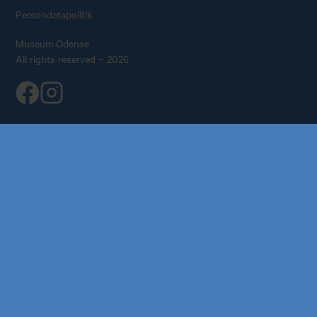
Persondatapolitik
Museum Odense
All rights reserved – 2026
Køb årskort
Forskning