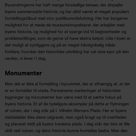
Byvandringerne har haft mange forskellige temaer, der afspejler
byens sammensatte historie, og har altid været et meget populært
formidlingstilbud med stor publikumstilslutning. Her har borgerne
mulighed for at møde de museumsinspektører, der arbejder med
byens historie, og mulighed for at spørge ind til begivenheder og
problemstillinger, som de gerne vil have ekstra belyst. Ude i byen er
det muligt at synliggøre og på en meget håndgribelig måde
forklare, hvordan den historiske udvikling har sat sine spor på den
verden, vi lever i i dag.
Monumenter
Men det er ikke al formidling i byrummet, der er afhængig af, at der
er en formidler til stede. Permanente markeringer af historiske
bygninger og monumenter kan være med til at sætte fokus på
byens historie. Et af de tydeligste eksempler på dette er flytningen
af ruinen, der i dag står på I. Vilhelm Werners Plads. Her er byens
middelalder ikke alene udgravet, men også bragt op til overfladen
og placeret midt på byens travleste plads. I dag står der blot et lille
skilt ved ruinen, og dens historie kunne formidles bedre. Men den