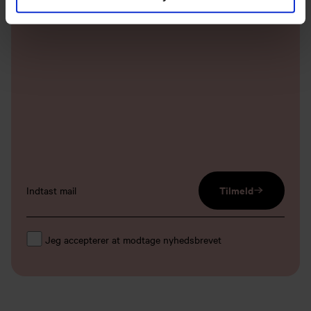
meget mere.
email input
Tilmeld
Jeg accepterer at modtage nyhedsbrevet