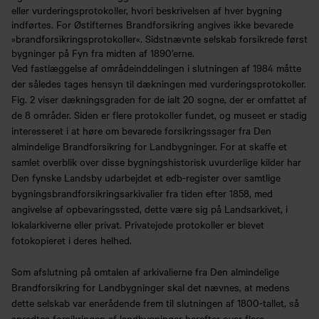
eller vurderingsprotokoller, hvori beskrivelsen af hver bygning
indførtes. For Østifternes Brandforsikring angives ikke bevarede
»brandforsikringsprotokoller«. Sidstnævnte selskab forsikrede først
bygninger på Fyn fra midten af 1890’erne.
Ved fastlæggelse af områdeinddelingen i slutningen af 1984 måtte
der således tages hensyn til dækningen med vurderingsprotokoller.
Fig. 2 viser dækningsgraden for de ialt 20 sogne, der er omfattet af
de 8 områder. Siden er flere protokoller fundet, og museet er stadig
interesseret i at høre om bevarede forsikringssager fra Den
almindelige Brandforsikring for Landbygninger. For at skaffe et
samlet overblik over disse bygningshistorisk uvurderlige kilder har
Den fynske Landsby udarbejdet et edb-register over samtlige
bygningsbrandforsikringsarkivalier fra tiden efter 1858, med
angivelse af opbevaringssted, dette være sig på Landsarkivet, i
lokalarkiverne eller privat. Privatejede protokoller er blevet
fotokopieret i deres helhed.
Som afslutning på omtalen af arkivalierne fra Den almindelige
Brandforsikring for Landbygninger skal det nævnes, at medens
dette selskab var enerådende frem til slutningen af 1800-tallet, så
spredtes forsikringen af landbygninger herefter over flere