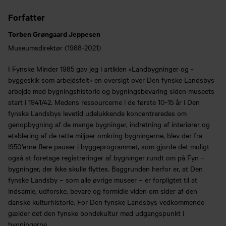
Forfatter
Torben Grøngaard Jeppesen
Museumsdirektør (1988-2021)
I Fynske Minder 1985 gav jeg i artiklen »Landbygninger og -
byggeskik som arbejdsfelt« en oversigt over Den fynske Landsbys
arbejde med bygningshistorie og bygningsbevaring siden museets
start i 1941/42. Medens ressourcerne i de første 10-15 år i Den
fynske Landsbys levetid udelukkende koncentreredes om
genopbygning af de mange bygninger, indretning af interiører og
etablering af de rette miljøer omkring bygningerne, blev der fra
l950’erne flere pauser i byggeprogrammet, som gjorde det muligt
også at foretage registreringer af bygninger rundt om på Fyn –
bygninger, der ikke skulle flyttes. Baggrunden herfor er, at Den
fynske Landsby – som alle øvrige museer – er forpligtet til at
indsamle, udforske, bevare og formidle viden om sider af den
danske kulturhistorie. For Den fynske Landsbys vedkommende
gælder det den fynske bondekultur med udgangspunkt i
bygningerne.