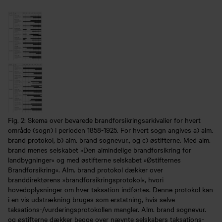
Fig. 2: Skema over bevarede brandforsikringsarkivalier for hvert
område (sogn) i perioden 1858-1925. For hvert sogn angives a) alm.
brand protokol, b) alm. brand sognevur., og c) østifterne. Med alm.
brand menes selskabet »Den almindelige brandforsikring for
landbygninger« og med østifterne selskabet »Østifternes
Brandforsikring«. Alm. brand protokol dækker over
branddirektørens »brandforsikringsprotokol«, hvori
hovedoplysninger om hver taksation indførtes. Denne protokol kan
i en vis udstrækning bruges som erstatning, hvis selve
taksations-/vurderingsprotokollen mangler. Alm. brand sognevur.
og østifterne dækker begge over nævnte selskabers taksations-