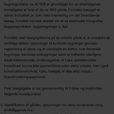
bygningsstatus ca. år 1925 er grundlaget for en efterfølgende
besigtigelse af hver af de ca. 900 gårde. Forinden besøget er
ejeren kontaktet pr. brev med orientering om det forestående
besøg, formålet hermed, ønsket om at se eventuelle fotografier,
byggeregnskaber, byggetegninger o. lign.
Formålet med besigtigelserne på de enkelte gårde er at omsætte de
skriftlige kilders oplysninger til konkrete bygninger gennem
registrering af disse, og at udarbejde en status over bevarede
bygninger, herunder ombygninger samt at indhente yderligere
lokalt kildemateriale. Undersøgelsen af f.eks. arkitektoniske
hovedtræk kunne ikke gennemføres uden dette arbejde, men også
konstruktionsforhold, f.eks. trempel, er ikke altid omtalt i
brandforsikringspapirerne.
Hver besigtigelse er sat gennemsnitlig til 2 timer og indeholder
følgende hovedpunkter:
Identifikation af gården, oplysninger om dens nuværende brug,
jordtilliggende m.v.