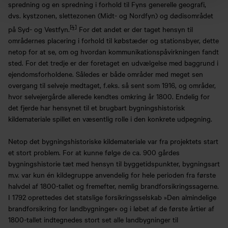
spredning og en spredning i forhold til Fyns generelle geografi,
dvs. kystzonen, slettezonen (Midt- og Nordfyn) og dødisområdet
[4]
på Syd- og Vestfyn.
For det andet er der taget hensyn til
områdernes placering i forhold til købstæder og stationsbyer, dette
netop for at se, om og hvordan kommunikationspåvirkningen fandt
sted. For det tredje er der foretaget en udvælgelse med baggrund i
ejendomsforholdene. Således er både områder med meget sen
overgang til selveje medtaget, f.eks. så sent som 1916, og områder,
hvor selvejergårde allerede kendtes omkring år 1800. Endelig for
det fjerde har hensynet til et brugbart bygningshistorisk
kildemateriale spillet en væsentlig rolle i den konkrete udpegning.
Netop det bygningshistoriske kildemateriale var fra projektets start
et stort problem. For at kunne følge de ca. 900 gårdes
bygningshistorie tæt med hensyn til byggetidspunkter, bygningsart
m.v. var kun én kildegruppe anvendelig for hele perioden fra første
halvdel af 1800-tallet og fremefter, nemlig brandforsikringssagerne.
I 1792 oprettedes det statslige forsikringsselskab »Den almindelige
brandforsikring for landbygninger« og i løbet af de første årtier af
1800-tallet indtegnedes stort set alle landbygninger til