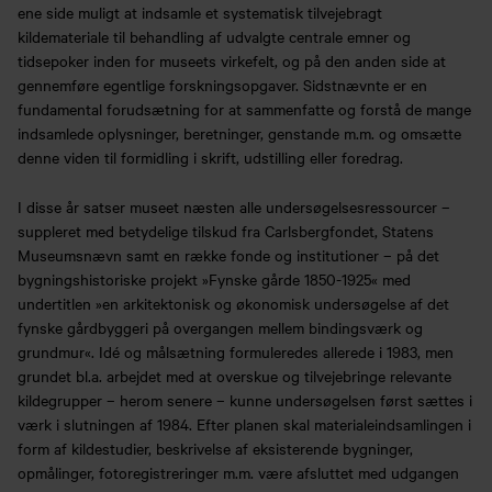
ene side muligt at indsamle et systematisk tilvejebragt
kildemateriale til behandling af udvalgte centrale emner og
tidsepoker inden for museets virkefelt, og på den anden side at
gennemføre egentlige forskningsopgaver. Sidstnævnte er en
fundamental forudsætning for at sammenfatte og forstå de mange
indsamlede oplysninger, beretninger, genstande m.m. og omsætte
denne viden til formidling i skrift, udstilling eller foredrag.
I disse år satser museet næsten alle undersøgelsesressourcer –
suppleret med betydelige tilskud fra Carlsbergfondet, Statens
Museumsnævn samt en række fonde og institutioner – på det
bygningshistoriske projekt »Fynske gårde 1850-1925« med
undertitlen »en arkitektonisk og økonomisk undersøgelse af det
fynske gårdbyggeri på overgangen mellem bindingsværk og
grundmur«. Idé og målsætning formuleredes allerede i 1983, men
grundet bl.a. arbejdet med at overskue og tilvejebringe relevante
kildegrupper – herom senere – kunne undersøgelsen først sættes i
værk i slutningen af 1984. Efter planen skal materialeindsamlingen i
form af kildestudier, beskrivelse af eksisterende bygninger,
opmålinger, fotoregistreringer m.m. være afsluttet med udgangen