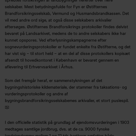
selskaber. Mest betydningsfulde for Fyn er Østifternes
Brandforsikringsselskab, Vermund og Husmandsbrandkassen. Det
vil med andre ord sige, at også disse selskabers arkivalier
eftersøges. Østifternes Brandforsikrings protokoller findes delvist
bevaret på Landsarkivet, medens de to andre selskabers ikke har
kunnet opspores. Ved efterlysningskampagnerne efter
sognevurderingsprotokoller er fundet enkelte fra Østifterne, og det
har vist sig – til stort held – at en del af disse protokollers kopisæt
afsendt til hovedkontoret i København er bevaret gennem en
aflevering til Erhvervsarkivet i Århus.
Som det fremgår heraf, er sammenstykningen af det
bygningshistoriske kildemateriale, der stammer fra taksations- og
vurderingsprotokoller og andre af
bygningsbrandforsikringsselskabemes arkivalier, et stort puslespil.
[5]
I den officielle statistik på grundlag af ejendomsvurderingen i 1903
medtages samtlige jordbrug, dvs. at de ca. 9000 fynske
landejendomme mellem 1 og 12 tdr. hartkorn omfatter både