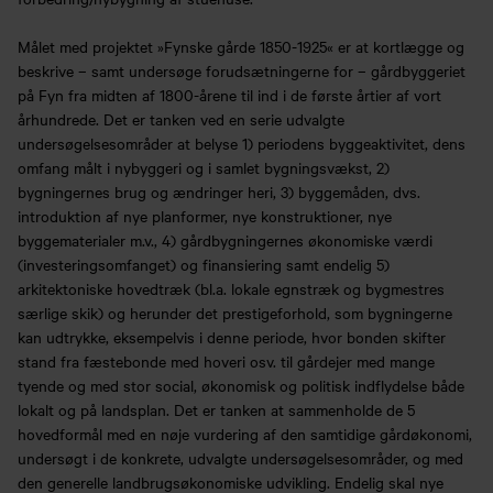
Målet med projektet »Fynske gårde 1850-1925« er at kortlægge og
beskrive – samt undersøge forudsætningerne for – gårdbyggeriet
på Fyn fra midten af 1800-årene til ind i de første årtier af vort
århundrede. Det er tanken ved en serie udvalgte
undersøgelsesområder at belyse 1) periodens byggeaktivitet, dens
omfang målt i nybyggeri og i samlet bygningsvækst, 2)
bygningernes brug og ændringer heri, 3) byggemåden, dvs.
introduktion af nye planformer, nye konstruktioner, nye
byggematerialer m.v., 4) gårdbygningernes økonomiske værdi
(investeringsomfanget) og finansiering samt endelig 5)
arkitektoniske hovedtræk (bl.a. lokale egnstræk og bygmestres
særlige skik) og herunder det prestigeforhold, som bygningerne
kan udtrykke, eksempelvis i denne periode, hvor bonden skifter
stand fra fæstebonde med hoveri osv. til gårdejer med mange
tyende og med stor social, økonomisk og politisk indflydelse både
lokalt og på landsplan. Det er tanken at sammenholde de 5
hovedformål med en nøje vurdering af den samtidige gårdøkonomi,
undersøgt i de konkrete, udvalgte undersøgelsesområder, og med
den generelle landbrugsøkonomiske udvikling. Endelig skal nye