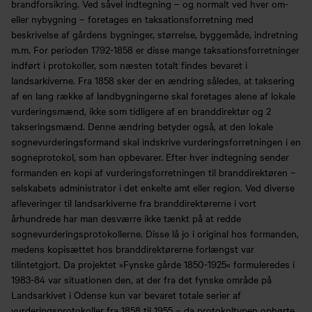
brandforsikring. Ved såvel indtegning – og normalt ved hver om-
eller nybygning – foretages en taksationsforretning med
beskrivelse af gårdens bygninger, størrelse, byggemåde, indretning
m.m. For perioden 1792-1858 er disse mange taksationsforretninger
indført i protokoller, som næsten totalt findes bevaret i
landsarkiverne. Fra 1858 sker der en ændring således, at taksering
af en lang række af landbygningerne skal foretages alene af lokale
vurderingsmænd, ikke som tidligere af en branddirektør og 2
takseringsmænd. Denne ændring betyder også, at den lokale
sognevurderingsformand skal indskrive vurderingsforretningen i en
sogneprotokol, som han opbevarer. Efter hver indtegning sender
formanden en kopi af vurderingsforretningen til branddirektøren –
selskabets administrator i det enkelte amt eller region. Ved diverse
afleveringer til landsarkiverne fra branddirektørerne i vort
århundrede har man desværre ikke tænkt på at redde
sognevurderingsprotokollerne. Disse lå jo i original hos formanden,
medens kopisættet hos branddirektørerne forlængst var
tilintetgjort. Da projektet »Fynske gårde 1850-1925« formuleredes i
1983-84 var situationen den, at der fra det fynske område på
Landsarkivet i Odense kun var bevaret totale serier af
vurderingsprotokoller fra 1858 til 1955 – da protokoltypen ophørte