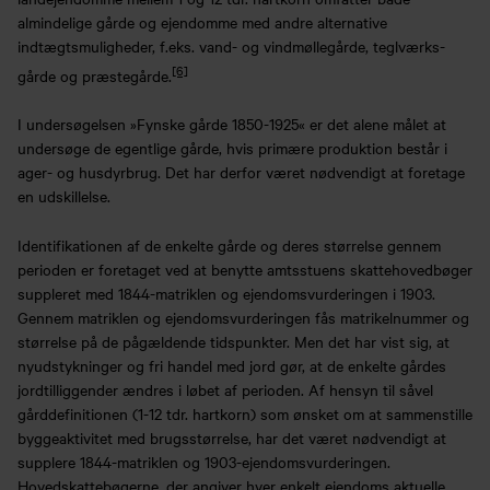
almindelige gårde og ejendomme med andre alternative
indtægtsmuligheder, f.eks. vand- og vindmøllegårde, teglværks-
[6]
gårde og præstegårde.
I undersøgelsen »Fynske gårde 1850-1925« er det alene målet at
undersøge de egentlige gårde, hvis primære produktion består i
ager- og husdyrbrug. Det har derfor været nødvendigt at foretage
en udskillelse.
Identifikationen af de enkelte gårde og deres størrelse gennem
perioden er foretaget ved at benytte amtsstuens skattehovedbøger
suppleret med 1844-matriklen og ejendomsvurderingen i 1903.
Gennem matriklen og ejendomsvurderingen fås matrikelnummer og
størrelse på de pågældende tidspunkter. Men det har vist sig, at
nyudstykninger og fri handel med jord gør, at de enkelte gårdes
jordtilliggender ændres i løbet af perioden. Af hensyn til såvel
gårddefinitionen (1-12 tdr. hartkorn) som ønsket om at sammenstille
byggeaktivitet med brugsstørrelse, har det været nødvendigt at
supplere 1844-matriklen og 1903-ejendomsvurderingen.
Hovedskattebøgerne, der angiver hver enkelt ejendoms aktuelle