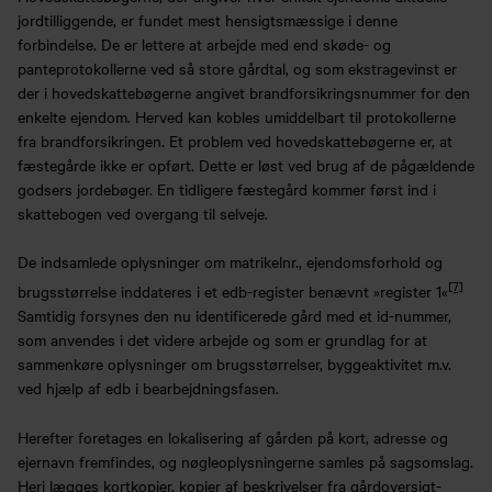
jordtilliggende, er fundet mest hensigtsmæssige i denne
forbindelse. De er lettere at arbejde med end skøde- og
panteprotokollerne ved så store gårdtal, og som ekstragevinst er
der i hovedskattebøgerne angivet brandforsikringsnummer for den
enkelte ejendom. Herved kan kobles umiddelbart til protokollerne
fra brandforsikringen. Et problem ved hovedskattebøgerne er, at
fæstegårde ikke er opført. Dette er løst ved brug af de pågældende
godsers jordebøger. En tidligere fæstegård kommer først ind i
skattebogen ved overgang til selveje.
De indsamlede oplysninger om matrikelnr., ejendomsforhold og
[7]
brugsstørrelse inddateres i et edb-register benævnt »register 1«
Samtidig forsynes den nu identificerede gård med et id-nummer,
som anvendes i det videre arbejde og som er grundlag for at
sammenkøre oplysninger om brugsstørrelser, byggeaktivitet m.v.
ved hjælp af edb i bearbejdningsfasen.
Herefter foretages en lokalisering af gården på kort, adresse og
ejernavn fremfindes, og nøgleoplysningerne samles på sagsomslag.
Heri lægges kortkopier, kopier af beskrivelser fra gårdoversigt-