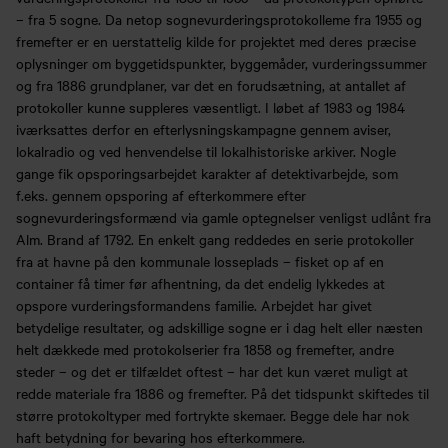
– fra 5 sogne. Da netop sognevurderingsprotokolleme fra 1955 og
fremefter er en uerstattelig kilde for projektet med deres præcise
oplysninger om byggetidspunkter, byggemåder, vurderingssummer
og fra 1886 grundplaner, var det en forudsætning, at antallet af
protokoller kunne suppleres væsentligt. I løbet af 1983 og 1984
iværksattes derfor en efterlysningskampagne gennem aviser,
lokalradio og ved henvendelse til lokalhistoriske arkiver. Nogle
gange fik opsporingsarbejdet karakter af detektivarbejde, som
f.eks. gennem opsporing af efterkommere efter
sognevurderingsformænd via gamle optegnelser venligst udlånt fra
Alm. Brand af 1792. En enkelt gang reddedes en serie protokoller
fra at havne på den kommunale losseplads – fisket op af en
container få timer før afhentning, da det endelig lykkedes at
opspore vurderingsformandens familie. Arbejdet har givet
betydelige resultater, og adskillige sogne er i dag helt eller næsten
helt dækkede med protokolserier fra 1858 og fremefter, andre
steder – og det er tilfældet oftest – har det kun været muligt at
redde materiale fra 1886 og fremefter. På det tidspunkt skiftedes til
større protokoltyper med fortrykte skemaer. Begge dele har nok
haft betydning for bevaring hos efterkommere.