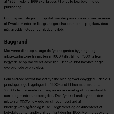
af 1988, medens 1989 skal bruges til endelig bearbejdning og
publicering.
Godt og vel halvgået i projektet kan der passende nu gives læserne
af Fynske Minder en lidt grundigere introduktion til projektet, dets
mål, arbejdsmetoder og hidtige forløb.
Baggrund
Motiverne til netop at tage de fynske gårdes bygnings- og
arkitekturhistorie fra midten af 1800-tallet til ind i 1900-tallets
begyndelse op har været adskillige. Her skal blot nævnes nogle
overordnede overvejelser.
Som allerede nævnt har det fynske bindingsværksbyggeri – det vil i
princippet sige bygninger fra 1600-tallet til hen mod midten af
1800-tallet – allerede i en lang årrække været gjort til genstand for
større og mindre undersøgelser. Den fynske Landsby har siden
midten af 1950’eme – udover sin egen bestand af
bindingsværksgårde og huse – registreret og dokumenteret et
betydeligt antal landbygninger fra tiden før 1850. Men herudover er