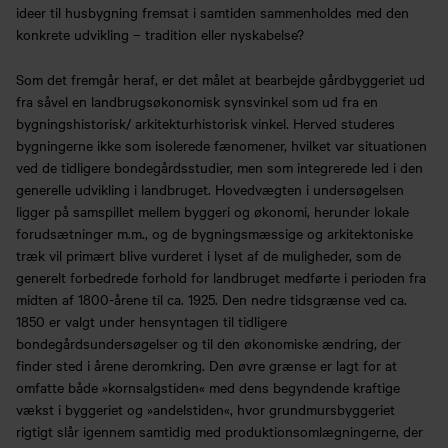
ideer til husbygning fremsat i samtiden sammenholdes med den
konkrete udvikling – tradition eller nyskabelse?
Som det fremgår heraf, er det målet at bearbejde gårdbyggeriet ud
fra såvel en landbrugsøkonomisk synsvinkel som ud fra en
bygningshistorisk/ arkitekturhistorisk vinkel. Herved studeres
bygningerne ikke som isolerede fænomener, hvilket var situationen
ved de tidligere bondegårdsstudier, men som integrerede led i den
generelle udvikling i landbruget. Hovedvægten i undersøgelsen
ligger på samspillet mellem byggeri og økonomi, herunder lokale
forudsætninger m.m., og de bygningsmæssige og arkitektoniske
træk vil primært blive vurderet i lyset af de muligheder, som de
generelt forbedrede forhold for landbruget medførte i perioden fra
midten af 1800-årene til ca. 1925. Den nedre tidsgrænse ved ca.
1850 er valgt under hensyntagen til tidligere
bondegårdsundersøgelser og til den økonomiske ændring, der
finder sted i årene deromkring. Den øvre grænse er lagt for at
omfatte både »kornsalgstiden« med dens begyndende kraftige
vækst i byggeriet og »andelstiden«, hvor grundmursbyggeriet
rigtigt slår igennem samtidig med produktionsomlægningerne, der