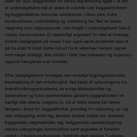
tiden før 1925. Baggrunden for denne afgrænsning ligger i, at det
er undersøgelsens mål at skabe et overblik over byggeaktiviteten
og byggemåderne, herunder arkitekturen, i dens ydre. Indre
konstruktioner, ruminddeling og -indretning har fået en lavere
vægtning som udgangspunkt, men indgår i undersøgelsens fase 2-
niveau, herom senere. Et væsentligt argument for ikke at foretage
interiør-besigtigelse på niveau 1 har også været problemet med at
gå fra stald til stald. Dette må ud fra et veterinær hensyn regnes
som meget uheldigt, ikke mindst i tider med svinepest og Aujeszky-
sygdom hængende over hovedet.
Efter besigtigelserne foretages den endelige bygningshistoriske
bearbejdning af den enkelte gård. Ved hjælp af oplysningerne fra
brandforsikringsarkivalierne, de øvrige kildeudskrifter og
beskrivelser og fotos sammenfattes gårdens byggeaktivitet i et
særligt edb-skema, »register 2«. Ud af dette skema kan læses
længenr., årstal for byggeaktivitet, grundlag for oplysning, ny- og
eller ombygning, antal fag, længde, bredde, højde, evt. diameter,
byggemåde, vægmaterialer, tag, beliggenhed, sammenbygning,
mindre udbygninger, konstruktion samt angivelse af funktion
opdelt i 3 mulige gradueringer. Samtidig med register 2 udledes