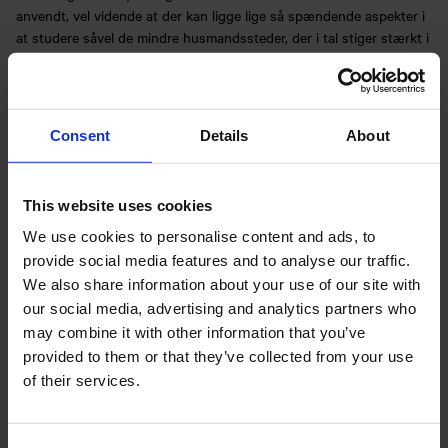
anvendt, vel vidende at der kan ligge lige så spændende aspekter i
at studere såvel de mindre husmandssteder, der i tal stiger stærkt i
perioden, som de større gårde. Men da det er tanken at følge de
tidligere fæstegårdes (bindingsværksgårdes) historie frem gennem
1800-tallet, må de større og mindre brug vente til en anden gang.
Undersøgelsen foretages på 3 niveauer, gradueret efter såvel
Consent
Details
About
omfang som intensitet.
This website uses cookies
We use cookies to personalise content and ads, to
provide social media features and to analyse our traffic.
We also share information about your use of our site with
Fig. 1. Kort med de 8 undersøgelsesområder (kommunegrænser
our social media, advertising and analytics partners who
indtegnet).
may combine it with other information that you’ve
Niveau 1
provided to them or that they’ve collected from your use
På grundlag af de ca. 9.000 landejendomme er udvalgt 10%, dvs.
of their services.
ca. 900 gårde som et repræsentativt udsnit af den totale mængde
med henblik på nærmere studier. Ved valget af dette procenttal er
det på den ene side erkendt, at det rent praktisk ikke ville være