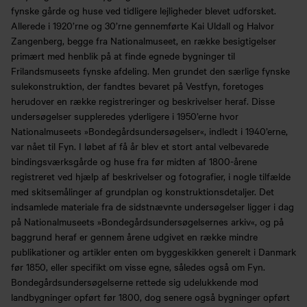
fynske gårde og huse ved tidligere lejligheder blevet udforsket.
Allerede i 1920’rne og 30’rne gennemførte Kai Uldall og Halvor
Zangenberg, begge fra Nationalmuseet, en række besigtigelser
primært med henblik på at finde egnede bygninger til
Frilandsmuseets fynske afdeling. Men grundet den særlige fynske
sulekonstruktion, der fandtes bevaret på Vestfyn, foretoges
herudover en række registreringer og beskrivelser heraf. Disse
undersøgelser suppleredes yderligere i 1950’erne hvor
Nationalmuseets »Bondegårdsundersøgelser«, indledt i 1940’erne,
var nået til Fyn. I løbet af få år blev et stort antal velbevarede
bindingsværksgårde og huse fra før midten af 1800-årene
registreret ved hjælp af beskrivelser og fotografier, i nogle tilfælde
med skitsemålinger af grundplan og konstruktionsdetaljer. Det
indsamlede materiale fra de sidstnævnte undersøgelser ligger i dag
på Nationalmuseets »Bondegårdsundersøgelsernes arkiv«, og på
baggrund heraf er gennem årene udgivet en række mindre
publikationer og artikler enten om byggeskikken generelt i Danmark
før 1850, eller specifikt om visse egne, således også om Fyn.
Bondegårdsundersøgelserne rettede sig udelukkende mod
landbygninger opført før 1800, dog senere også bygninger opført