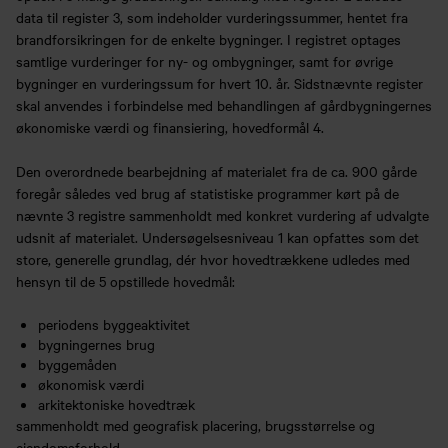
data til register 3, som indeholder vurderingssummer, hentet fra
brandforsikringen for de enkelte bygninger. I registret optages
samtlige vurderinger for ny- og ombygninger, samt for øvrige
bygninger en vurderingssum for hvert 10. år. Sidstnævnte register
skal anvendes i forbindelse med behandlingen af gårdbygningernes
økonomiske værdi og finansiering, hovedformål 4.
Den overordnede bearbejdning af materialet fra de ca. 900 gårde
foregår således ved brug af statistiske programmer kørt på de
nævnte 3 registre sammenholdt med konkret vurdering af udvalgte
udsnit af materialet. Undersøgelsesniveau 1 kan opfattes som det
store, generelle grundlag, dér hvor hovedtrækkene udledes med
hensyn til de 5 opstillede hovedmål:
periodens byggeaktivitet
bygningernes brug
byggemåden
økonomisk værdi
arkitektoniske hovedtræk
sammenholdt med geografisk placering, brugsstørrelse og
ejendomsforhold.