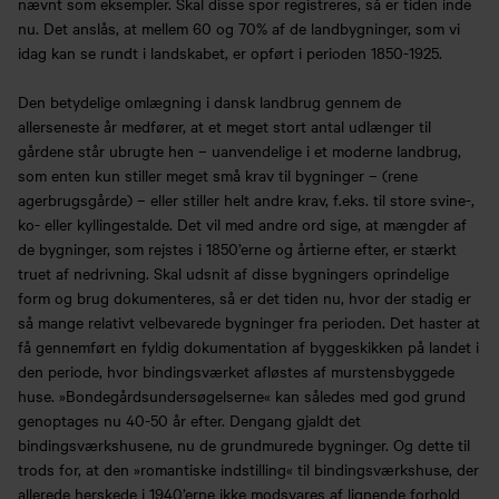
nævnt som eksempler. Skal disse spor registreres, så er tiden inde
nu. Det anslås, at mellem 60 og 70% af de landbygninger, som vi
idag kan se rundt i landskabet, er opført i perioden 1850-1925.
Den betydelige omlægning i dansk landbrug gennem de
allerseneste år medfører, at et meget stort antal udlænger til
gårdene står ubrugte hen – uanvendelige i et moderne landbrug,
som enten kun stiller meget små krav til bygninger – (rene
agerbrugsgårde) – eller stiller helt andre krav, f.eks. til store svine-,
ko- eller kyllingestalde. Det vil med andre ord sige, at mængder af
de bygninger, som rejstes i 1850’erne og årtierne efter, er stærkt
truet af nedrivning. Skal udsnit af disse bygningers oprindelige
form og brug dokumenteres, så er det tiden nu, hvor der stadig er
så mange relativt velbevarede bygninger fra perioden. Det haster at
få gennemført en fyldig dokumentation af byggeskikken på landet i
den periode, hvor bindingsværket afløstes af murstensbyggede
huse. »Bondegårdsundersøgelserne« kan således med god grund
genoptages nu 40-50 år efter. Dengang gjaldt det
bindingsværkshusene, nu de grundmurede bygninger. Og dette til
trods for, at den »romantiske indstilling« til bindingsværkshuse, der
allerede herskede i 1940’erne ikke modsvares af lignende forhold