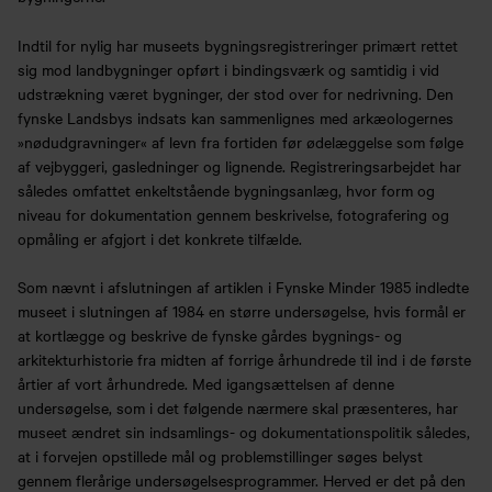
Indtil for nylig har museets bygningsregistreringer primært rettet
sig mod landbygninger opført i bindingsværk og samtidig i vid
udstrækning været bygninger, der stod over for nedrivning. Den
fynske Landsbys indsats kan sammenlignes med arkæologernes
»nødudgravninger« af levn fra fortiden før ødelæggelse som følge
af vejbyggeri, gasledninger og lignende. Registreringsarbejdet har
således omfattet enkeltstående bygningsanlæg, hvor form og
niveau for dokumentation gennem beskrivelse, fotografering og
opmåling er afgjort i det konkrete tilfælde.
Som nævnt i afslutningen af artiklen i Fynske Minder 1985 indledte
museet i slutningen af 1984 en større undersøgelse, hvis formål er
at kortlægge og beskrive de fynske gårdes bygnings- og
arkitekturhistorie fra midten af forrige århundrede til ind i de første
årtier af vort århundrede. Med igangsættelsen af denne
undersøgelse, som i det følgende nærmere skal præsenteres, har
museet ændret sin indsamlings- og dokumentationspolitik således,
at i forvejen opstillede mål og problemstillinger søges belyst
gennem flerårige undersøgelsesprogrammer. Herved er det på den