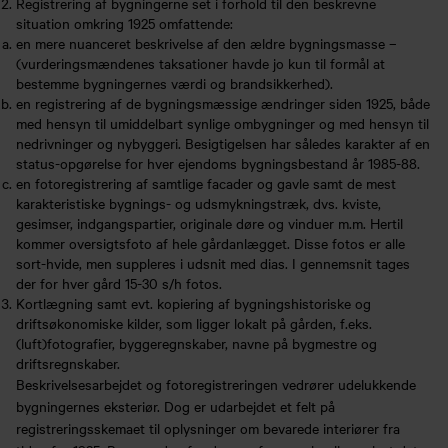
Registrering af bygningerne set i forhold til den beskrevne
situation omkring 1925 omfattende:
en mere nuanceret beskrivelse af den ældre bygningsmasse –
(vurderingsmændenes taksationer havde jo kun til formål at
bestemme bygningernes værdi og brandsikkerhed).
en registrering af de bygningsmæssige ændringer siden 1925, både
med hensyn til umiddelbart synlige ombygninger og med hensyn til
nedrivninger og nybyggeri. Besigtigelsen har således karakter af en
status-opgørelse for hver ejendoms bygningsbestand år 1985-88.
en fotoregistrering af samtlige facader og gavle samt de mest
karakteristiske bygnings- og udsmykningstræk, dvs. kviste,
gesimser, indgangspartier, originale døre og vinduer m.m. Hertil
kommer oversigtsfoto af hele gårdanlægget. Disse fotos er alle
sort-hvide, men suppleres i udsnit med dias. I gennemsnit tages
der for hver gård 15-30 s/h fotos.
Kortlægning samt evt. kopiering af bygningshistoriske og
driftsøkonomiske kilder, som ligger lokalt på gården, f.eks.
(luft)fotografier, byggeregnskaber, navne på bygmestre og
driftsregnskaber.
Beskrivelsesarbejdet og fotoregistreringen vedrører udelukkende
bygningernes eksteriør. Dog er udarbejdet et felt på
registreringsskemaet til oplysninger om bevarede interiører fra