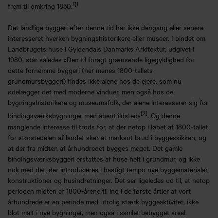
[1]
frem til omkring 1850.
Det landlige byggeri efter denne tid har ikke dengang eller senere
interesseret hverken bygningshistorikere eller museer. I bindet om
Landbrugets huse i Gyldendals Danmarks Arkitektur, udgivet i
1980, står således »Den til foragt grænsende ligegyldighed for
dette fornemme byggeri (her menes 1800-tallets
grundmursbyggeri) findes ikke alene hos de ejere, som nu
ødelægger det med moderne vinduer, men også hos de
bygningshistorikere og museumsfolk, der alene interesserer sig for
[2]
bindingsværksbygninger med åbent ildsted«
. Og denne
manglende interesse til trods for, at der netop i løbet af 1800-tallet
for størstedelen af landet sker et markant brud i byggeskikken, og
at der fra midten af århundredet bygges meget. Det gamle
bindingsværksbyggeri erstattes af huse helt i grundmur, og ikke
nok med det, der introduceres i hastigt tempo nye byggematerialer,
konstruktioner og husindretninger. Det ser ligeledes ud til, at netop
perioden midten af 1800-årene til ind i de første årtier af vort
århundrede er en periode med utrolig stærk byggeaktivitet, ikke
blot målt i nye bygninger, men også i samlet bebygget areal.