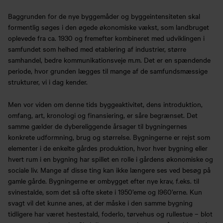
Baggrunden for de nye byggemåder og byggeintensiteten skal
formentlig søges i den øgede økonomiske vækst, som landbruget
oplevede fra ca. 1930 og fremefter kombineret med udviklingen i
samfundet som helhed med etablering af industrier, større
samhandel, bedre kommunikationsveje m.m. Det er en spændende
periode, hvor grunden lægges til mange af de samfundsmæssige
strukturer, vi i dag kender.
Men vor viden om denne tids byggeaktivitet, dens introduktion,
omfang, art, kronologi og finansiering, er såre begrænset. Det
samme gælder de dybereliggende årsager til bygningernes
konkrete udformning, brug og størrelse. Bygningerne er rejst som
elementer i de enkelte gårdes produktion, hvor hver bygning eller
hvert rum i en bygning har spillet en rolle i gårdens økonomiske og
sociale liv. Mange af disse ting kan ikke længere ses ved besøg på
gamle gårde. Bygningerne er ombygget efter nye krav, f.eks. til
svinestalde, som det så ofte skete i 1950’eme og l960’erne. Kun
svagt vil det kunne anes, at der måske i den samme bygning
tidligere har været hestestald, foderlo, tørvehus og rullestue – blot