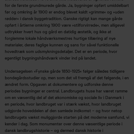
for de første grundmurede gårde. Ja, bygninger opført umiddelbart
før og omkring år 1900 er endog blevet kaldt »grimme« og »uden
rødder« i dansk byggetradition. Ganske rigtigt kan mange gårde
opført i årtierne omkring 1900 være »stilforvirrede«, men alligevel
udtrykker hvert hus og gård en datidig æstetik, og ikke at
forglemme lokale håndværksmestres hurtige tillæring af nye
materialer, deres faglige kunnen og sans for såvel funktionelle
hovedtræk som udsmykningsdetaljer. Det er en periode, hvor
egentligt bygningshåndværk vinder ind på landet.
Undersøgelsen »Fynske gårde 1850-1925« følger således tidligere
bondegårdsstudier op, men som det vil fremgå af det følgende, i en
ændret form. Opgaven at dokumentere og udforske denne
periodes bygninger er central. Landbrugets huse har været ramme
om en væsentlig del af det økonomiske og sociale liv i Danmark i
en periode, hvor landbruget var i stærk vækst, hvor landbruget
udgjorde hoveddelen af den samlede indkomst – og hvor netop
landbrugets vækst muliggjorde starten på det moderne samfund, vi
kender i dag. Som monumenter over denne væsentlige periode i
dansk landbrugshistorie – og dermed dansk historie i