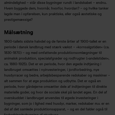
almindelighed – står disse bygninger rundt i landskabet – endnu.
Hvem byggede dem, hvornår, hvorfor, hvordan? – og hvilke tanker
lagde man i opførelsen, kun praktiske, eller også æstetiske og
prestigemæssige?
Målsætning
1800-tallets sidste halvdel og de første årtier af 1900-tallet er en
periode i dansk landbrug med stærk vækst – »kornsalgstiden« (ca.
1830-1870) – og med omfattende produktionsomlægninger til
animalsk produktion, specialafgrøder og rodfrugter (»andelstiden«,
ca. 1880-1925). Det er en periode, hvor den øgede indtjening i
landbruget omsættes i nyinvesteringer, i jordforbedring, nye
husdyrracer og bedre, arbejdsbesparende redskaber og maskiner –
alt sammen for at øge produktion og udbytte. Det er også en
periode, hvor gårdejerne omsætter dele af indtjeningen til direkte
materielle goder, og hvor de sociale skel på landet øges. En del af
overskuddet i landbruget anvendes til øgede investeringer i
bygninger, som jo i lighed med husdyr, marker, redskaber m.v. er en
del af det samlede produktionsapparat, – og en del falder også til
forbedring/nybygning af stuehuse.