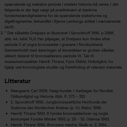
spændende og makabre periode i stedets historie må vente. I det
følgende er der lagt vægt på præliminært at beskrive
fundomstændighederne for de spændende støbeforme og
digelfragmenter, behandlet i Bjarne Lønborgs artikel i nærværende
skrift.
^
Det såkaldte Dreipass er illustreret i Sprockhoff 1956. p 238ff,
abb. 44. tafel 74,9. Her påpeges, at Dreipass kun findes efter
periode V af yngre bronzealder i gravene i Nordtyskland.
Sammenholdt med dateringen af keramikken er gruben således
sikkert dateret til bronzealderens periode VI. Tak til
museumsinspektør Henrik Thrane, Fyns Oldtid, Hollufgård, for
hjælp ved kronologiske studier og fremfinding af relevant materiale.
Litteratur
Neergaard, Carl 1908. Haag-fundet. I Aarbøger for Nordisk
Oldkyndighd og Historie. Kbh. P. 273 – 352
E. Sprockhoff 1956. Jungbronzezeitliche Hortfunde der
Südzone des Nordischen Kreises (p. V), Mainz 1956.
Henrik Thrane 1993. 8 fynske broncealderlurer og nogle
lerstumper Fynske Minder 1993, p. 29 – 52. Odense 1993.
Henrik Thrane 1994. Bronzens mestre. Skalk nr. 2, 1994.