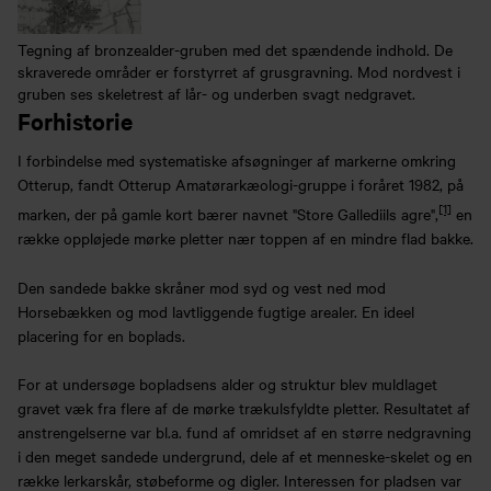
Tegning af bronzealder-gruben med det spændende indhold. De
skraverede områder er forstyrret af grusgravning. Mod nordvest i
gruben ses skeletrest af lår- og underben svagt nedgravet.
Forhistorie
I forbindelse med systematiske afsøgninger af markerne omkring
Otterup, fandt Otterup Amatørarkæologi-gruppe i foråret 1982, på
[1]
marken, der på gamle kort bærer navnet "Store Gallediils agre",
en
række oppløjede mørke pletter nær toppen af en mindre flad bakke.
Den sandede bakke skråner mod syd og vest ned mod
Horsebækken og mod lavtliggende fugtige arealer. En ideel
placering for en boplads.
For at undersøge bopladsens alder og struktur blev muldlaget
gravet væk fra flere af de mørke trækulsfyldte pletter. Resultatet af
anstrengelserne var bl.a. fund af omridset af en større nedgravning
i den meget sandede undergrund, dele af et menneske-skelet og en
række lerkarskår, støbeforme og digler. Interessen for pladsen var