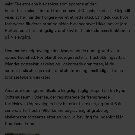
vakt! Skeletdelene blev tolket som sporene af den
henrettelsesplads, der ud fra stednavnet Galgebakken eller Galgedil
viser, at her har der tidligere været et rettersted. Et indelukke, hvor
forbrydere fik deres straf og siden blev begravet i ikke indviet jord.
Retterstedet har antagelig været knyttet til birkedommerfunktionen
på Nislevgård.
Den mørke nedgravning i den lyse, sandede undergrund vakte
opmærksomhed. For blandt tydelige rester af husholdningsaffald
iblandet potteskår, askelag og ildskørnede granitsten, lå de
særdeles skrøbelige rester af støbeforme og smeltedigler fra en
bronzestøbers værksted.
Amatørarkæologerne tilkaldte klogeligt faglig ekspertise fra Fyns
Stiftsmuseum i Odense, der registrerede de fremgravede
fortidslevn. Udgravningen blev herefter tildækket, og først 6 år
senere, efter høst i 1988, kunne udgravning af grube og
skeletrester fortsætte efter en velvillig bevilling fra Ingeniør N.M.
Knudsens Fond.