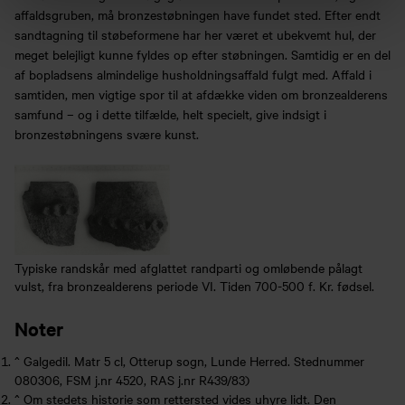
affaldsgruben, må bronzestøbningen have fundet sted. Efter endt
sandtagning til støbeformene har her været et ubekvemt hul, der
meget belejligt kunne fyldes op efter støbningen. Samtidig er en del
af bopladsens almindelige husholdningsaffald fulgt med. Affald i
samtiden, men vigtige spor til at afdække viden om bronzealderens
samfund – og i dette tilfælde, helt specielt, give indsigt i
bronzestøbningens svære kunst.
Typiske randskår med afglattet randparti og omløbende pålagt
vulst, fra bronzealderens periode VI. Tiden 700-500 f. Kr. fødsel.
Noter
^
Galgedil. Matr 5 cl, Otterup sogn, Lunde Herred. Stednummer
080306, FSM j.nr 4520, RAS j.nr R439/83)
^
Om stedets historie som rettersted vides uhyre lidt. Den