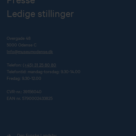
Ledige stillinger
Overgade 48
5000 Odense C
Info@museumodense.dk
Telefon:
(+45) 31 25 80 80
Telefontid: mandag-torsdag: 9.30-14.00
Fredag: 9.30-12.00
CVR-nr.: 39156040
EAN nr. 5790002433825
Den Fynske Landsby