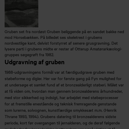
Gruben set fra nordøst Gruben beliggende på en sandet bakke ned
mod Horsebækken. På billedet ses skeletrest i grubens
nordvestlige kant, delvist forstyrret af senere grusgravning. Det
lysere parti i grubens midte er rester af Otterup Amatørarkæologi-
gruppes søgegrøft fra 1982.
Udgravning af gruben
1988-udgravningens formål var at færdigudgrave gruben med
støbeforme og digler. Her var for første gang på Fyn mulighed for
at undersøge et samlet fund af et bronzealderligt støberi. Målet var
at få viden om, hvordan man gennem bronzealderens århundreder,
med stor sikkerhed og indsigt, har arbejdet med støbeprocesser
for at fremstille enestående og teknisk fremragende genstande
som lurerne, solvognen, kunstfærdige smykkesæt m.m. (Henrik
Thrane 1993, 1994). Grubens datering til bronzealderens sidste
periode, kort før overgangen til jernalderen, og de deraf følgende
muligheder for kronologiske iagttagelser, var også vigtige at få