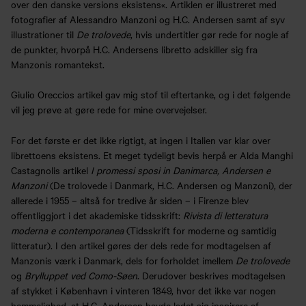
over den danske versions eksistens«. Artiklen er illustreret med
fotografier af Alessandro Manzoni og H.C. Andersen samt af syv
illustrationer til
De trolovede
, hvis undertitler gør rede for nogle af
de punkter, hvorpå H.C. Andersens libretto adskiller sig fra
Manzonis romantekst.
Giulio Oreccios artikel gav mig stof til eftertanke, og i det følgende
vil jeg prøve at gøre rede for mine overvejelser.
For det første er det ikke rigtigt, at ingen i Italien var klar over
librettoens eksistens. Et meget tydeligt bevis herpå er Alda Manghi
Castagnolis artikel
I promessi sposi in Danimarca, Andersen e
Manzoni
(De trolovede i Danmark, H.C. Andersen og Manzoni), der
allerede i 1955 – altså for tredive år siden – i Firenze blev
offentliggjort i det akademiske tidsskrift:
Rivista di letteratura
moderna e contemporanea
(Tidsskrift for moderne og samtidig
litteratur). I den artikel gøres der dels rede for modtagelsen af
Manzonis værk i Danmark, dels for forholdet imellem
De trolovede
og
Brylluppet ved Como-Søen
. Derudover beskrives modtagelsen
af stykket i København i vinteren 1849, hvor det ikke var nogen
hemmelighed, at H.C. Andersen havde ladet sig inspirere af