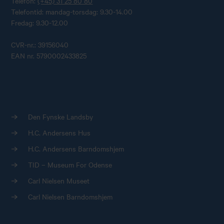
Telefon:
(+45) 31 25 80 80
Telefontid: mandag-torsdag: 9.30-14.00
Fredag: 9.30-12.00
CVR-nr.: 39156040
EAN nr. 5790002433825
Den Fynske Landsby
H.C. Andersens Hus
H.C. Andersens Barndomshjem
TID – Museum For Odense
Carl Nielsen Museet
Carl Nielsen Barndomshjem