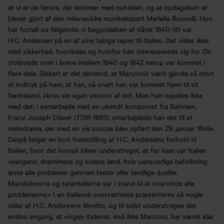
at vi er de første, der kommer med nyheden, og at opdagelsen er
blevet gjort af den milanesiske musikekspert Mariella Busnelli. Hun
har fortalt os følgende: »I begyndelsen af tiåret 1840-50 var
H.C. Andersen på en af sine talrige rejser til Italien. Det vides ikke
med sikkerhed, hvorledes og hvorfor han interesserede sig for
De
trolovede
, som i årene imellem 1840 og 1842 netop var kommet i
flere dele. Sikkert er det derimod, at Manzonis værk gjorde så stort
et indtryk på ham, at han, så snart han var kommet hjem til sit
fædreland, skrev sin egen version af det. Men han nøjedes ikke
med det: i samarbejde med en ukendt komponist fra Bøhmen,
Franz Joseph Gläser (1798-1861), omarbejdede han det til et
melodrama, der med en vis succes blev opført den 29. januar 1849«.
Derpå følger en kort fremstilling af H.C. Andersens forhold til
Italien, hvor det ironisk bliver understreget, at for ham var Italien
»sangens, drømmens og solens land, hvis uansvarlige befolkning
løste alle problemer gennem fester eller landlige dueller.
Mandolinerne og tarantellerne var i stand til at overvinde alle
problemerne.« I en italiensk oversættelse præsenteres så nogle
sider af H.C. Andersens libretto, og til sidst understreges det
endnu engang, at »ingen italiener, end ikke Manzoni, har været klar