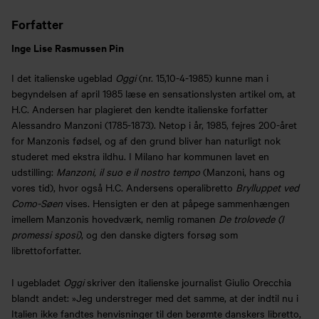
Forfatter
Inge Lise Rasmussen Pin
I det italienske ugeblad
Oggi
(nr. 15,10-4-1985) kunne man i
begyndelsen af april 1985 læse en sensationslysten artikel om, at
H.C. Andersen har plagieret den kendte italienske forfatter
Alessandro Manzoni (1785-1873). Netop i år, 1985, fejres 200-året
for Manzonis fødsel, og af den grund bliver han naturligt nok
studeret med ekstra ildhu. I Milano har kommunen lavet en
udstilling:
Manzoni, il suo e il nostro tempo
(Manzoni, hans og
vores tid), hvor også H.C. Andersens operalibretto
Brylluppet ved
Como-Søen
vises. Hensigten er den at påpege sammenhængen
imellem Manzonis hovedværk, nemlig romanen
De trolovede (I
promessi sposi)
, og den danske digters forsøg som
librettoforfatter.
I ugebladet
Oggi
skriver den italienske journalist Giulio Orecchia
blandt andet: »Jeg understreger med det samme, at der indtil nu i
Italien ikke fandtes henvisninger til den berømte danskers libretto,