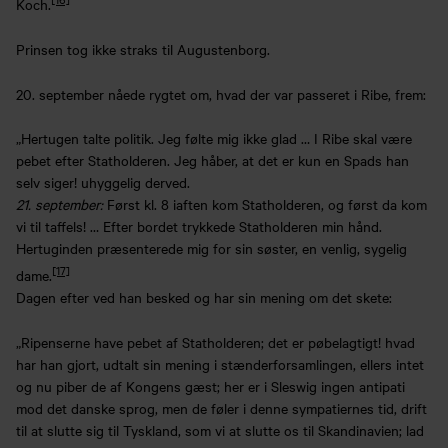
Koch.
Prinsen tog ikke straks til Augustenborg.
20. september nåede rygtet om, hvad der var passeret i Ribe, frem:
„Hertugen talte politik. Jeg følte mig ikke glad … I Ribe skal være
pebet efter Statholderen. Jeg håber, at det er kun en Spads han
selv siger! uhyggelig derved.
21. september:
Først kl. 8 iaften kom Statholderen, og først da kom
vi til taffels! … Efter bordet trykkede Statholderen min hånd.
Hertuginden præsenterede mig for sin søster, en venlig, sygelig
[17]
dame.
Dagen efter ved han besked og har sin mening om det skete:
„Ripenserne have pebet af Statholderen; det er pøbelagtigt! hvad
har han gjort, udtalt sin mening i stænderforsamlingen, ellers intet
og nu piber de af Kongens gæst; her er i Sleswig ingen antipati
mod det danske sprog, men de føler i denne sympatiernes tid, drift
til at slutte sig til Tyskland, som vi at slutte os til Skandinavien; lad