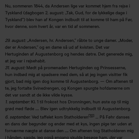
Nu, sommeren 1844, da Andersen lige var kommet hjem fra rejse i
Tyskland (dagbogen 2. august: „Tak, Gud, for de lykkelige dage i
Tyskland”) blev han af Kongen indbudt til at komme til ham på Før,
hvor denne, som hvert år, var en tid af sommeren.
29.
august:
„Andersen, hr. Andersen,” råbte to unge damer. „Moder,
der er Andersen,” og en dame så ud af kvisten. Det var
Hertuginden af Augustenborg og hendes døtre. Det generede mig,
at jeg var i rejsehabit.
31. august:
Mødt på promenaden Hertuginden og Prinsesserne,
hun indbød mig at spadsere med dem, så at jeg ingen visitter fik
gjort, bad mig igen dog komme til Augustenborg. — Om aftenen til
te, jeg fortalte Svinedrengen, og Kongen spurgte hofdamerne om
det var sandt at de ikke vilde kysse.
1. september:
Kl. 1 til frokost hos Dronningen, hun øste op til mig
grød med fløde …. Blev igen udtrykkelig indbudt til Augustenborg.
[10]
6. september.
Ved taffelet kom Statholderen
… På Føhr danses
en dans der begynder og ender med et kys, ingen pige tør uden at
fornærme nægte at danse den …. Om aftenen tog Statholderen mig
i hånden, sagde, jeg også engang skulde besøge ham,
der
var