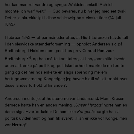
her kan man ret vandre og synge: „Waldeinsamkeit! Ach ich
möchte, ich wär’ weit!” — Gud bevares, nu bliver jeg med eet tysk!
Det er jo skrækkeligt i disse schleswig-holsteinske tider (14. juli
1843).
I februar 1843 — et par måneder efter, at Hiort Lorenzen havde talt
i den slesvigske stænderforsamling — opholdt Andersen sig på
Breitenburg i Holsten som gæst hos grev Conrad Rantzau-
[5]
Breitenburg
, og han måtte konstatere, at han, „som altid levede
uden at tænke på politik og politiske forhold, mærkede nu første
gang og det her hos enkelte en slags spænding mellem
hertugdømmerne og Kongeriget; jeg havde hidtil så lidt tænkt over
disse landes forhold til hinanden”.
Andersen mente jo, at holstenerne var landsmænd. Men i Kresen
dernede hørte han en anden mening.
„Unser Herzog”
hørte han en
dame sige. Hvorfor kalder De ham ikke
Kongen!
spurgte han „i
politisk uvidenhed”, og han fik svaret: „Han er ikke vor Konge, men
vor Hertug!”