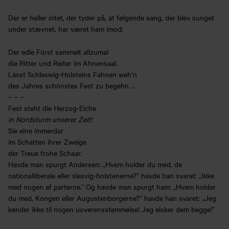
Der er heller intet, der tyder på, at følgende sang, der blev sunget
under stævnet, har været ham imod:
Der edle Fürst sammelt allzumal
die Ritter und Reiter im Ahnensaal.
Lässt Schleswig-Holsteins Fahnen weh’n
des Jahres schönstes Fest zu begehn …
– – –
Fest steht die Herzog-Eiche
in Nordsturm unserer Zeit!
Sie eine immerdar
im Schatten ihrer Zweige
der Treue frohe Schaar.
Havde man spurgt Andersen: „Hvem holder du med, de
nationalliberale eller slesvig-holstenerne?” havde han svaret: „Ikke
med nogen af parterne.” Og havde man spurgt ham: „Hvem holder
du med, Kongen eller Augustenborgerne?” havde han svaret: „Jeg
kender ikke til nogen uoverensstemmelse! Jeg elsker dem begge!”
Køb årskort
Forskning