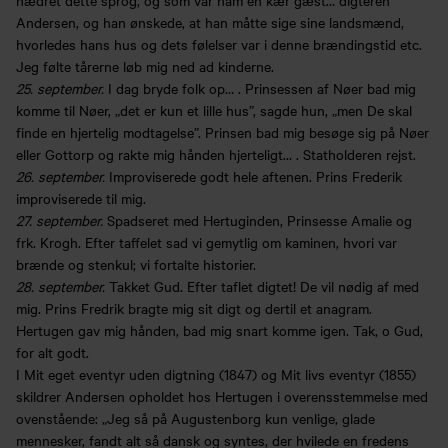
Andersen, og han ønskede, at han måtte sige sine landsmænd,
hvorledes hans hus og dets følelser var i denne brændingstid etc.
Jeg følte tårerne løb mig ned ad kinderne.
25. september.
I dag bryde folk op… . Prinsessen af Nøer bad mig
komme til Nøer, „det er kun et lille hus”, sagde hun, „men De skal
finde en hjertelig modtagelse”. Prinsen bad mig besøge sig på Nøer
eller Gottorp og rakte mig hånden hjerteligt… . Statholderen rejst.
26. september.
Improviserede godt hele aftenen. Prins Frederik
improviserede til mig.
27. september.
Spadseret med Hertuginden, Prinsesse Amalie og
frk. Krogh. Efter taffelet sad vi gemytlig om kaminen, hvori var
brænde og stenkul; vi fortalte historier.
28. september.
Takket Gud. Efter taflet digtet! De vil nødig af med
mig. Prins Fredrik bragte mig sit digt og dertil et anagram.
Hertugen gav mig hånden, bad mig snart komme igen. Tak, o Gud,
for alt godt.
I Mit eget eventyr uden digtning (1847) og Mit livs eventyr (1855)
skildrer Andersen opholdet hos Hertugen i overensstemmelse med
ovenstående: „Jeg så på Augustenborg kun venlige, glade
mennesker, fandt alt så dansk og syntes, der hvilede en fredens