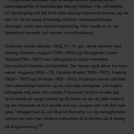
bekendelsesfest til fædrelandet Slesvig-Holsten. Her udfoldedes
for første gang det blå-hvid-røde slesvig-holstenske banner, og her
blev for første gang Schleswig-Holstein meerumschlungen
afsunget, under den største begejstring. Man havde nu et nyt
fædreland hernede, nyt banner, ny nationalsang.
Andersen havde allerede i 1842, 11.—14. juli, været sammen med
Hertug
Christian August
(1798—1869) og Hertuginde
Louise
Sophie
(1796—1867) hos Hertugindens moder Henriette
Danneskiold-Samsøe på Gisselfeld. Der havde også deres fire børn
været: Augusta (1824—72), Caroline Amalie (1826—1901), Frederik
(1829— 1901) og Christian (1831—1917). Andersen havde udfoldet
sine selskabelige talenter og sin naturlige venlighed. „Hertugens
behagede mig, især den yngste Prinsesse Caroline Amalia, jeg
lærte hende at synge tyrkisk og fik hilsen da de var gået ombord
og det stormede at hun skulde øve sig i sangen vist nok den hele
reise.” (Bregentved 24. juli 1842 til Henriette C.). Og hertugfamilien
syntes om ham: han modtog indbydelse til at komme på et besøg
[9]
på Augustenborg.