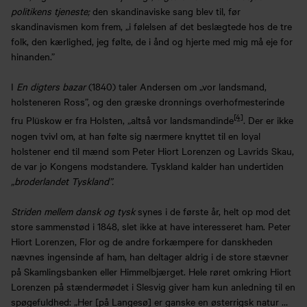
politikens tjeneste;
den skandinaviske sang blev til, før
skandinavismen kom frem, „i følelsen af det beslægtede hos de tre
folk, den kærlighed, jeg følte, de i ånd og hjerte med mig må eje for
hinanden.”
I
En digters bazar
(1840) taler Andersen om „vor landsmand,
holsteneren Ross”, og den græske dronnings overhofmesterinde
[4]
fru Plüskow er fra Holsten, „altså vor landsmandinde
. Der er ikke
nogen tvivl om, at han følte sig nærmere knyttet til en loyal
holstener end til mænd som Peter Hiort Lorenzen og Lavrids Skau,
de var jo Kongens modstandere. Tyskland kalder han undertiden
„broderlandet Tyskland”.
Striden mellem dansk og tysk
synes i de første år, helt op mod det
store sammenstød i 1848, slet ikke at have interesseret ham. Peter
Hiort Lorenzen, Flor og de andre forkæmpere for danskheden
nævnes ingensinde af ham, han deltager aldrig i de store stævner
på Skamlingsbanken eller Himmelbjærget. Hele røret omkring Hiort
Lorenzen på stændermødet i Slesvig giver ham kun anledning til en
spøgefuldhed: „Her [på Langesø] er ganske en østerrigsk natur …