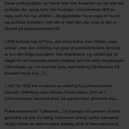
Deres yndlingsdigter var Heine. Men hos Andersen var det ikke det
politiske, der optog ham. Han foretager i forsommeren 1831 en
rejse, som han har skildret i „Skyggebilleder fra en rejse til Harzen
og sachsisk Schweitz”, men der er intet deri, der viser, at den er
skrevet på julirevolutionens tid.
I 1833 kommer han til Paris, „det store krater, hvor friheds-vinen
vokser”, men den skildring, han giver af julirevolutionens 3årsdag,
er kun den livlige journalists. Han interesserer sig mindst lige så
meget for de fornemme damers toiletter som for selve mindedagen;
(„Droningen var i en hvid klar kjole, med røde og blå blomster. På
hovedet havde hun …”).
I „Iris” for 1836 har Andersen en skildring fra julirevolutionen
(optrykt i Billedbog uden billeder. Femte aften): „Det var i
julirevolutionen, henimod aften, på sejrens mest glimrende dag …
Folket bestormede Tuillerierne … De trængte ind gennem slottets
gemakker og sale. En fattig, halvvoksen dreng i pjalter kæmpede
modig mellem de ældre krigere; dødelig såret af flere bajonetstik,