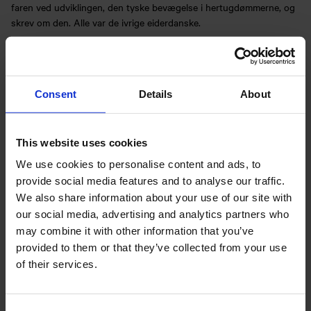
faren ved udviklingen, den tyske bevægelse i hertugdømmerne, og
skrev om den. Alle var de ivrige eiderdanske.
En dag hernede blev det nationale spørgsmål drøftet med
Andersen, og da blev det af Lehmann, Krieger, Schiern, Læssøe og
flere „afhandlet og afgjort, at jeg aldeles ikke var national dansk
Consent
Details
About
digter; det eneste digt af mig, der vilde leve, var: „Jeg er
[8]
skandinav”.”
This website uses cookies
På Breitenburg havde han mødt den nye tid i tysk dragt, i Paris
mødte han den nye tid i dansk dragt. Han stod udenfor. Han var på
We use cookies to personalise content and ads, to
dette punkt helt den gamle tids mand. Foreløbig.
provide social media features and to analyse our traffic.
We also share information about your use of our site with
De nationale brydninger skulde i den følgende tid også gribe ind i
our social media, advertising and analytics partners who
forholdet til den ham så kære hertugfamilie på Augustenborg.
may combine it with other information that you’ve
provided to them or that they’ve collected from your use
H.C. Andersen og Augustenborgerne
of their services.
I november 1842 var det jo, Hiort Lorenzen havde talt dansk i
stænderforsamlingen i Slesvig, og fra alle sider i salen havde råbet