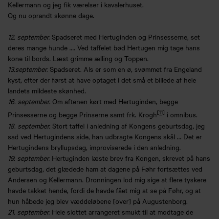
Kellermann og jeg fik værelser i kavalerhuset.
Og nu oprandt skønne dage.
12. september.
Spadseret med Hertuginden og Prinsesserne, set
deres mange hunde …. Ved taffelet bød Hertugen mig tage hans
kone til bords. Læst grimme ælling og Toppen.
13.september.
Spadseret. Als er som en ø, svømmet fra Engeland
kyst, efter der først at have optaget i det små et billede af hele
landets mildeste skønhed.
16. september.
Om aftenen kørt med Hertuginden, begge
[11]
Prinsesserne og begge Prinserne samt frk. Krogh
i omnibus.
18. september.
Stort taffel i anledning af Kongens geburtsdag, jeg
sad ved Hertugindens side, han udbragte Kongens skål … Det er
Hertugindens bryllupsdag, improviserede i den anledning.
19. september.
Hertuginden læste brev fra Kongen, skrevet på hans
geburtsdag, det glædede ham at dagene på Føhr fortsættes ved
Andersen og Kellermann. Dronningen lod mig sige at flere tyskere
havde takket hende, fordi de havde fået mig at se på Føhr, og at
hun håbede jeg blev væddeløbene [over] på Augustenborg.
21. september.
Hele slottet arrangeret smukt til at modtage de