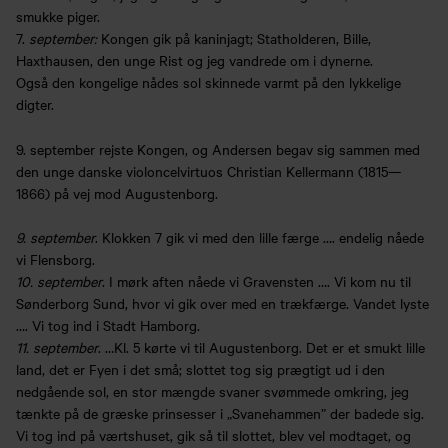
smukke piger.
7.
september:
Kongen gik på kaninjagt; Statholderen, Bille,
Haxthausen, den unge Rist og jeg vandrede om i dynerne.
Også den kongelige nådes sol skinnede varmt på den lykkelige
digter.
9. september rejste Kongen, og Andersen begav sig sammen med
den unge danske violoncelvirtuos Christian Kellermann (1815—
1866) på vej mod Augustenborg.
9. september
. Klokken 7 gik vi med den lille færge …. endelig nåede
vi Flensborg.
10. september
. I mørk aften nåede vi Gravensten …. Vi kom nu til
Sønderborg Sund, hvor vi gik over med en trækfærge. Vandet lyste
…. Vi tog ind i Stadt Hamborg.
11. september
. …Kl. 5 kørte vi til Augustenborg. Det er et smukt lille
land, det er Fyen i det små; slottet tog sig prægtigt ud i den
nedgående sol, en stor mængde svaner svømmede omkring, jeg
tænkte på de græske prinsesser i „Svanehammen” der badede sig.
Vi tog ind på værtshuset, gik så til slottet, blev vel modtaget, og