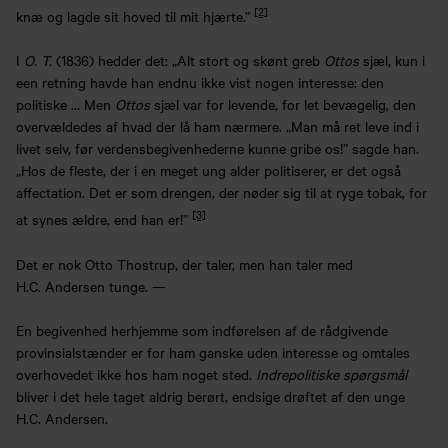
[2]
knæ og lagde sit hoved til mit hjærte.”
I
O. T.
(1836) hedder det: „Alt stort og skønt greb
Ottos
sjæl, kun i
een retning havde han endnu ikke vist nogen interesse: den
politiske … Men
Ottos
sjæl var for levende, for let bevægelig, den
overvældedes af hvad der lå ham nærmere. „Man må ret leve ind i
livet selv, før verdensbegivenhederne kunne gribe os!” sagde han.
„Hos de fleste, der i en meget ung alder politiserer, er det også
affectation. Det er som drengen, der nøder sig til at ryge tobak, for
[3]
at synes ældre, end han er!”
Det er nok Otto Thostrup, der taler, men han taler med
H.C. Andersen tunge. —
En begivenhed herhjemme som indførelsen af de rådgivende
provinsialstænder er for ham ganske uden interesse og omtales
overhovedet ikke hos ham noget sted.
Indrepolitiske spørgsmål
bliver i det hele taget aldrig berørt, endsige drøftet af den unge
H.C. Andersen.