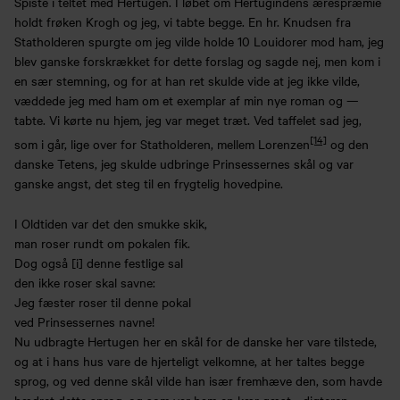
Spiste i teltet med Hertugen. I løbet om Hertugindens ærespræmie
holdt frøken Krogh og jeg, vi tabte begge. En hr. Knudsen fra
Statholderen spurgte om jeg vilde holde 10 Louidorer mod ham, jeg
blev ganske forskrækket for dette forslag og sagde nej, men kom i
en sær stemning, og for at han ret skulde vide at jeg ikke vilde,
væddede jeg med ham om et exemplar af min nye roman og —
tabte. Vi kørte nu hjem, jeg var meget træt. Ved taffelet sad jeg,
[14]
som i går, lige over for Statholderen, mellem Lorenzen
og den
danske Tetens, jeg skulde udbringe Prinsessernes skål og var
ganske angst, det steg til en frygtelig hovedpine.
I Oldtiden var det den smukke skik,
man roser rundt om pokalen fik.
Dog også [i] denne festlige sal
den ikke roser skal savne:
Jeg fæster roser til denne pokal
ved Prinsessernes navne!
Nu udbragte Hertugen her en skål for de danske her vare tilstede,
og at i hans hus vare de hjerteligt velkomne, at her taltes begge
sprog, og ved denne skål vilde han især fremhæve den, som havde
hædret dette sprog, og som var ham en kær gæst… digteren