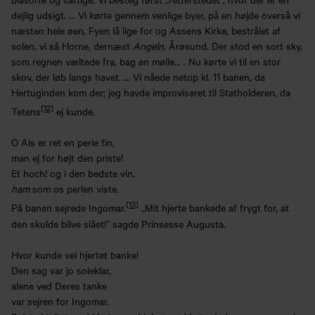
dejlig udsigt. … Vi kørte gennem venlige byer, på en højde overså vi
næsten hele øen, Fyen lå lige for og Assens Kirke, bestrålet af
solen, vi så Horne, dernæst
Angeln,
Årøsund. Der stod en sort sky,
som regnen væltede fra, bag en mølle… . Nu kørte vi til en stor
skov, der løb langs havet. … Vi nåede netop kl. 11 banen, da
Hertuginden kom der; jeg havde improviseret til Statholderen, da
[12]
Tetens
ej kunde.
O Als er ret en perle fin,
man ej for højt den priste!
Et hoch! og i den bedste vin,
ham
som os perlen viste.
[13]
På banen sejrede Ingomar.
„Mit hjerte bankede af frygt for, at
den skulde blive slået!” sagde Prinsesse Augusta.
Hvor kunde vel hjertet banke!
Den sag var jo soleklar,
alene ved Deres tanke
var sejren for Ingomar.