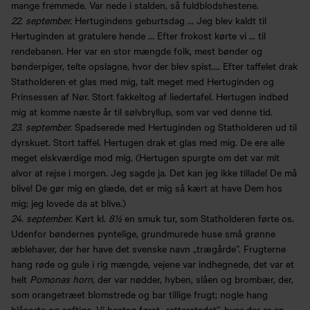
mange fremmede. Var nede i stalden, så fuldblodshestene.
22. september.
Hertugindens geburtsdag … Jeg blev kaldt til
Hertuginden at gratulere hende … Efter frokost kørte vi … til
rendebanen. Her var en stor mængde folk, mest bønder og
bønderpiger, telte opslagne, hvor der blev spist…. Efter taffelet drak
Statholderen et glas med mig, talt meget med Hertuginden og
Prinsessen af Nør. Stort fakkeltog af liedertafel. Hertugen indbød
mig at komme næste år til sølvbryllup, som var ved denne tid.
23. september.
Spadserede med Hertuginden og Statholderen ud til
dyrskuet. Stort taffel. Hertugen drak et glas med mig. De ere alle
meget elskværdige mod mig. (Hertugen spurgte om det var mit
alvor at rejse i morgen. Jeg sagde ja. Det kan jeg ikke tillade! De må
blive! De gør mig en glæde, det er mig så kært at have Dem hos
mig; jeg lovede da at blive.)
24. september.
Kørt kl.
8½
en smuk tur, som Statholderen førte os.
Udenfor bøndernes pyntelige, grundmurede huse små grønne
æblehaver, der her have det svenske navn „trægårde”. Frugterne
hang røde og gule i rig mængde, vejene var indhegnede, det var et
helt
Pomonas horn,
der var nødder, hyben, slåen og brombær, der,
som orangetræet blomstrede og bar tillige frugt; nogle hang
blåsorte og saftige. Vi besteg først „retterstedet”, hvor der er en