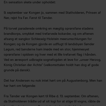
En sensation skete under opholdet:
9. september var Kongen jo, sammen med Statholderen, Prinsen af
Nør, rejst fra Før. Først til Tønder.
På torvet paraderede omkring en mægtig oprørsfane stadens
brandkorps, smykket med trefarvede kokarder, og om aftenen
afsang et sangkor Schleswig-Holstein meerumschlungen for
Kongen; og da Kongen gjorde en udflugt til landsbyen Sønder
Løgum, red bønderne ham imøde med en stor, hjemmesyet
oprørsfane i spidsen og hver med et lille trefarvet flag i hånden.
Ved en æresport udbragte sognefogden et leve for „unser Herzog,
König Christian der Achte” (velkomsttalen holdt han dog af gode
grunde på dansk).
Det har Andersen nu nok intet hørt om på Augustenborg. Men han
har hørt om følgende:
Fra Tønder var Kongen kørt til Ribe d. 13. september. Om aftenen,
da Statholderen trådte ud af sit logi for at stige til vogns, råbte de