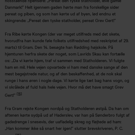
hosstående ripensere: „Pereat den tyske statholder, leve gamle
Danmark!” Helt igennem gaden hørte man fra forskellige sider
pereat og piben, og som han kørte ud af byen, lød endnu et
skingrende: „Pereat den tyske statholder, pereat Grev Gert!”
Fra Ribe kørte Kongen (der var meget utilfreds med det skete,
hvorudfra han kunde føle folkets utilfredshed med reskriptet af 29.
marts) til Gram. Den 14. besøgte han Rødding højskole. På
hjemturen herfra skete der noget, som Lavrids Skau kan fortælle
os: „Da vi kørte hjem, traf vi sammen med Statholderen. Vi fulgte
ham en mil. Hele vejen opvartede vi ham med danske sange af den
mest begejstrede natur, og af den beskaffenhed, at de nok skal
runge i hans øren i nogle dage. Vi kørte lige tæt bag hans vogn, og
vi skrålede af fuld hals hele vejen. Hvor må det have smagt Grev
[15]
Gert!”
Fra Gram rejste Kongen nordpå og Statholderen østpå. Da han om
aftenen kørte sydpå ud af Haderslev, var han på Sønderbro fulgt af
gadedrenge i snesevis, der uafladelig skreg og fløjtede ad ham:
„Han kommer ikke så snart her igen!” slutter brevskriveren, P. C.
[16]