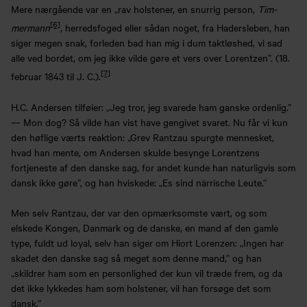
Mere nærgående var en „rav holstener, en snurrig person,
Tim-
[6]
mermann
, herredsfoged eller sådan noget, fra Hadersleben, han
siger megen snak, forleden bad han mig i dum taktløshed, vi sad
alle ved bordet, om jeg ikke vilde gøre et vers over Lorentzen”. (18.
[7]
februar 1843 til J. C.).
H.C. Andersen tilføier: „Jeg tror, jeg svarede ham ganske ordenlig.”
— Mon dog? Så vilde han vist have gengivet svaret. Nu får vi kun
den høflige værts reaktion: „Grev Rantzau spurgte mennesket,
hvad han mente, om Andersen skulde besynge Lorentzens
fortjeneste af den danske sag, for andet kunde han naturligvis som
dansk ikke gøre”, og han hviskede: „Es sind närrische Leute.”
Men selv Rantzau, der var den opmærksomste vært, og som
elskede Kongen, Danmark og de danske, en mand af den gamle
type, fuldt ud loyal, selv han siger om Hiort Lorenzen: „Ingen har
skadet den danske sag så meget som denne mand,” og han
„skildrer ham som en personlighed der kun vil træde frem, og da
det ikke lykkedes ham som holstener, vil han forsøge det som
dansk.”