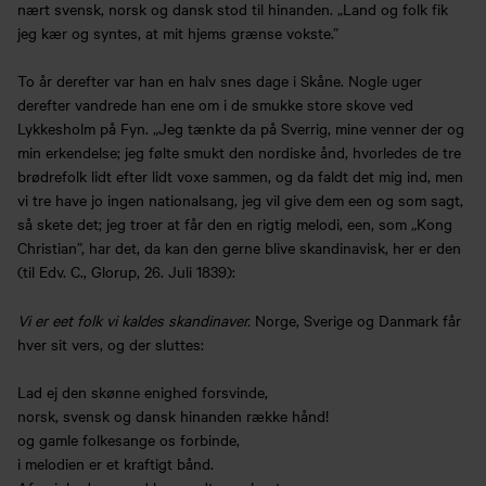
nært svensk, norsk og dansk stod til hinanden. „Land og folk fik
jeg kær og syntes, at mit hjems grænse vokste.”
To år derefter var han en halv snes dage i Skåne. Nogle uger
derefter vandrede han ene om i de smukke store skove ved
Lykkesholm på Fyn. „Jeg tænkte da på Sverrig, mine venner der og
min erkendelse; jeg følte smukt den nordiske ånd, hvorledes de tre
brødrefolk lidt efter lidt voxe sammen, og da faldt det mig ind, men
vi tre have jo ingen nationalsang, jeg vil give dem een og som sagt,
så skete det; jeg troer at får den en rigtig melodi, een, som „Kong
Christian”, har det, da kan den gerne blive skandinavisk, her er den
(til Edv. C., Glorup, 26. Juli 1839):
Vi er eet folk vi kaldes skandinaver.
Norge, Sverige og Danmark får
hver sit vers, og der sluttes:
Lad ej den skønne enighed forsvinde,
norsk, svensk og dansk hinanden række hånd!
og gamle folkesange os forbinde,
i melodien er et kraftigt bånd.