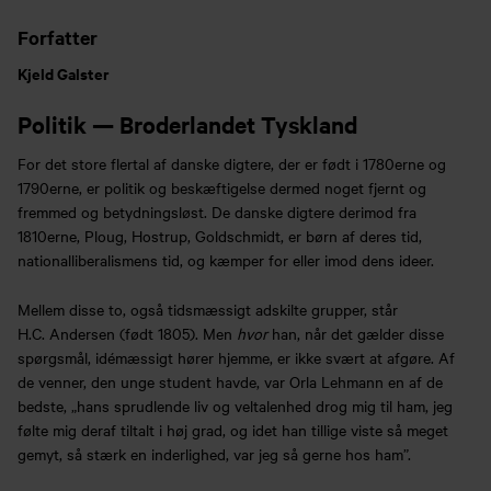
Forfatter
Kjeld Galster
Politik — Broderlandet Tyskland
For det store flertal af danske digtere, der er født i 1780erne og
1790erne, er politik og beskæftigelse dermed noget fjernt og
fremmed og betydningsløst. De danske digtere derimod fra
1810erne, Ploug, Hostrup, Goldschmidt, er børn af deres tid,
nationalliberalismens tid, og kæmper for eller imod dens ideer.
Mellem disse to, også tidsmæssigt adskilte grupper, står
H.C. Andersen (født 1805). Men
hvor
han, når det gælder disse
spørgsmål, idémæssigt hører hjemme, er ikke svært at afgøre. Af
de venner, den unge student havde, var Orla Lehmann en af de
bedste, „hans sprudlende liv og veltalenhed drog mig til ham, jeg
følte mig deraf tiltalt i høj grad, og idet han tillige viste så meget
gemyt, så stærk en inderlighed, var jeg så gerne hos ham”.