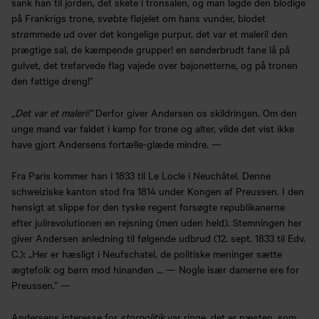
sank han til jorden, det skete i tronsalen, og man lagde den blodige
på Frankrigs trone, svøbte fløjelet om hans vunder, blodet
strømmede ud over det kongelige purpur, det var et maleri! den
prægtige sal, de kæmpende grupper! en sønderbrudt fane lå på
gulvet, det trefarvede flag vajede over bajonetterne, og på tronen
den fattige dreng!”
„Det var et maleri!”
Derfor giver Andersen os skildringen. Om den
unge mand var faldet i kamp for trone og alter, vilde det vist ikke
have gjort Andersens fortælle-glæde mindre. —
Fra Paris kommer han i 1833 til Le Locle i Neuchâtel. Denne
schweiziske kanton stod fra 1814 under Kongen af Preussen. I den
hensigt at slippe for den tyske regent forsøgte republikanerne
efter julirevolutionen en rejsning (men uden held). Stemningen her
giver Andersen anledning til følgende udbrud (12. sept. 1833 til Edv.
C.): „Her er hæsligt i Neufschatel, de politiske meninger sætte
ægtefolk og børn mod hinanden … — Nogle især damerne ere for
Preussen.” —
Andersens interesse for
storpolitik
var ringe, det er næsten, som