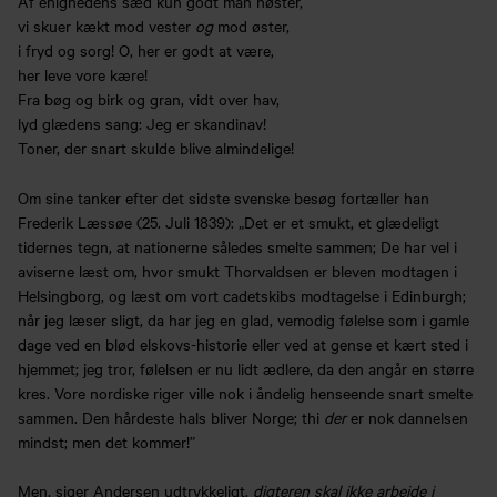
Af enighedens sæd kun godt man høster,
vi skuer kækt mod vester
og
mod øster,
i fryd og sorg! O, her er godt at være,
her leve vore kære!
Fra bøg og birk og gran, vidt over hav,
lyd glædens sang: Jeg er skandinav!
Toner, der snart skulde blive almindelige!
Om sine tanker efter det sidste svenske besøg fortæller han
Frederik Læssøe (25. Juli 1839): „Det er et smukt, et glædeligt
tidernes tegn, at nationerne således smelte sammen; De har vel i
aviserne læst om, hvor smukt Thorvaldsen er bleven modtagen i
Helsingborg, og læst om vort cadetskibs modtagelse i Edinburgh;
når jeg læser sligt, da har jeg en glad, vemodig følelse som i gamle
dage ved en blød elskovs-historie eller ved at gense et kært sted i
hjemmet; jeg tror, følelsen er nu lidt ædlere, da den angår en større
kres. Vore nordiske riger ville nok i åndelig henseende snart smelte
sammen. Den hårdeste hals bliver Norge; thi
der
er nok dannelsen
mindst; men det kommer!”
Men, siger Andersen udtrykkeligt,
digteren skal ikke arbejde i