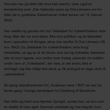
Hvordan han på dette felt stod helt udenfor, viser også en
bemærkning som: „Den italienske opera og Orla Lehmann ere for
tiden de to guldkalve, Københavner-folket danser om” (2. februar
1842).
Han meldte sig ganske vist ind i Selskabet for trykkefrihedens rette
brug. Men det var som digter, ikke som politiker; og da Selskabet
kom i opposition til
Kongen,
skrev han skuffet til Orla Lehmann (16.
nov. 1843): Da „Selskabet for trykkefrihedens rette brug”
fremtrådte, var jeg en af de første, som lod sig indmelde; Selskabet
blev et stort legeme, som endnu hver fredag udsender sin bulletin
under navn af „Folkebladet”, der viser, at det endnu ikke er
skrinlagt! Jeg blev tidligt ked deraf, ja, fik endogså en slags ulyst til
„selskabslivet”.
Så optog
skandinavismen
H.C. Andersen mere. I 1837 var han for
første gang i Sverige; kanalrejsen fra Göteborg til Stockholm.
Han følte sig halvt som hjemme. Sproget, syntes han, var kun som
en dialekt af hans eget; Danmark udvidede sig, han begreb, hvor