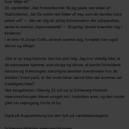
hver følge sit.”
23.
september.
„Ved frokostbordet fik jeg plads ved siden af
Statholderen; „tør De sidde ved Siden af mig, som de danske have
pebet ud!” — det var mig en pinlig konversation der udspandtes;
læste to eventyr, improviserede! — Ærgerlig, blodet brændte mig i
kinderne.”
I et brev til Jonas Collin, skrevet samme dag, fortæller han også
derom og tilføjer:
„Det er en styg historie, den har pint mig. Jeg tror virkelig ikke, at
de mennesker hjemme, som skrige og skrive, vil kende forholdene
herovre og stemningen; naturligvis bevirker overdrivelse hos de
enkelte i hvert parti, at det onde bliver værre! Men der kommer vel
fredeligere tider!”
Ved sangefesten i Slesvig 23. juli var jo Schleswig-Holstein
meerumschlungen blevet sunget ind i tusinders øren, og den havde
gået sin sejersgang fra by til by.
Også på Augustenborg har den lydt på væddeløbsdagene:
Schleswig-Holstein meerumschlungen,