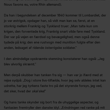
Nous l’avons eu, votre Rhin allemand).
Da han i begyndelsen af december 1840 kommer til Lombardiet, der
jo var østrigsk, opdager han, så vidt man kan se, først, at en
storkrig mellem Frankrig og Tyskland truer: „Man talte kun om
krigen, den forventede krig, Frankrig snart vilde føre med Tyskland.
Der var på vejen en færdsel og bevægelighed, men også denne
tydede på krig; den ene rustvogn med munition fulgte efter den
anden, ledsaget af ridende österrigske soldater.”
I den almindelige opskræmte stemning konstaterer han også: „Jeg
blev alvorlig skræmt.”
Men derpå skubber han tanken fra sig — han var jo ifærd med at
rejse sydpå: „Dog i store livs-tilfælde, hvor jeg selv aldeles intet kan
udrette, har jeg tyrkens faste tro på det styrende forsyn, jeg ved,
det sker, hvad der
skal
ske!”
Og hans tanke skynder sig bort fra de uhyggelige aspecter, og
fantasien fremtryller den danske idyl. „Erindringen red ranke på mit