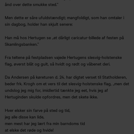
ånd over dette smukke sted.”
Men dette er såre ufuldstændigt; mangfoldigt, som han omtaler i
sin dagbog, holder han skjult senere:
Han må hos Hertugen se „et dårligt caricatur-billede af festen på
Skamlingsbanken.”
Fra teltene på festpladsen vajede Hertugens slesvig-holstenske
flag, øverst blåt og gult, så hvidt og rødt og våbenet deri.
Da Andersen på køreturen d. 24. har digtet verset til Statholderen,
beder frk. Krogh om et vers til det slesvig-holstenske flag, „men det
undslog jeg mig for, imidlertid tænkte jeg eet, hvis jeg af
Hertuginden skulde opfordres, men det skete ikke.
Hver elsker sin farve på sted og tid,
jeg alle disse kan lide,
men mest har jeg lært fra min barndoms tid
at elske det røde og hvide!