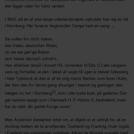
den ligger uden for hans verden.
I 1840, på en af sine lange udenlandsrejser, opholder han sig en tid
i Nürnberg. Her forærer boghandler Campe ham en sang: …
Sie sollen ihn nicht haben,
den freien, deutschen Rhein,
ob sie wie gier’ge Raben
sich heiser darnach schrei’n.
Han afskriver derpå i brevet (14. november til Edv. C.) alle sangens
vers og fortæller, at den i løbet af nogle få uger er blevet folkesang
i hele Tyskland; at den er af en ung mand, Becker, som lever i Køln,
der blev den for første gang afsunget i teatret og gentaget; den
[1]
sælges nu her i Nürnberg
, som i alle tyske byer, på gaderne. Den
gør samme opsigt som i Danmark H. P. Holsts O, fædreland, hvad
har du tabt, din gamle Konge sover!
Men Andersen bemærker intet om, at digtet er et udtryk for, at en
storkrig mellem de to arvefjender, Tyskland og Frankrig, truer (også
i Frankrig var stemningen ophidset; Alfred de Musset svarede med: