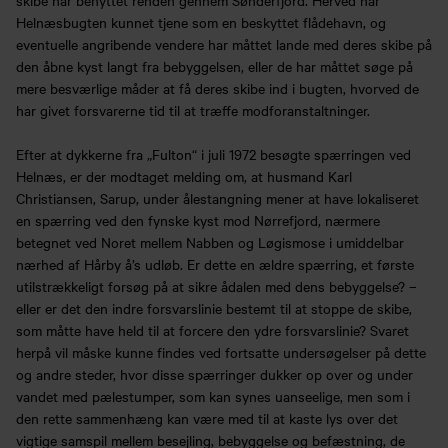
skibe har benyttet renden gennem Sønderfjord. Herved har
Helnæsbugten kunnet tjene som en beskyttet flådehavn, og
eventuelle angribende vendere har måttet lande med deres skibe på
den åbne kyst langt fra bebyggelsen, eller de har måttet søge på
mere besværlige måder at få deres skibe ind i bugten, hvorved de
har givet forsvarerne tid til at træffe modforanstaltninger.
Efter at dykkerne fra „Fulton“ i juli 1972 besøgte spærringen ved
Helnæs, er der modtaget melding om, at husmand Karl
Christiansen, Sarup, under ålestangning mener at have lokaliseret
en spærring ved den fynske kyst mod Nørrefjord, nærmere
betegnet ved Noret mellem Nabben og Løgismose i umiddelbar
nærhed af Hårby å’s udløb. Er dette en ældre spærring, et første
utilstrækkeligt forsøg på at sikre ådalen med dens bebyggelse? –
eller er det den indre forsvarslinie bestemt til at stoppe de skibe,
som måtte have held til at forcere den ydre forsvarslinie? Svaret
herpå vil måske kunne findes ved fortsatte undersøgelser på dette
og andre steder, hvor disse spærringer dukker op over og under
vandet med pælestumper, som kan synes uanseelige, men som i
den rette sammenhæng kan være med til at kaste lys over det
vigtige samspil mellem besejling, bebyggelse og befæstning, de