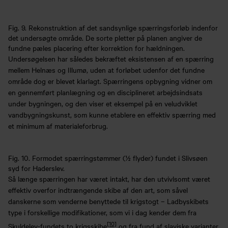
Fig. 9. Rekonstruktion af det sandsynlige spærringsforløb indenfor
det undersøgte område. De sorte pletter på planen angiver de
fundne pæles placering efter korrektion for hældningen.
Undersøgelsen har således bekræftet eksistensen af en spærring
mellem Helnæs og Illumø, uden at forløbet udenfor det fundne
område dog er blevet klarlagt. Spærringens opbygning vidner om
en gennemført planlægning og en disciplineret arbejdsindsats
under bygningen, og den viser et eksempel på en veludviklet
vandbygningskunst, som kunne etablere en effektiv spærring med
et minimum af materialeforbrug.
Fig. 10. Formodet spærringstømmer (½ flyder) fundet i Slivsøen
syd for Haderslev.
Så længe spærringen har været intakt, har den utvivlsomt været
effektiv overfor indtrængende skibe af den art, som såvel
danskerne som venderne benyttede til krigstogt – Ladbyskibets
type i forskellige modifikationer, som vi i dag kender dem fra
[10]
Skuldelev-fundets to krigsskibe
og fra fund af slaviske varianter