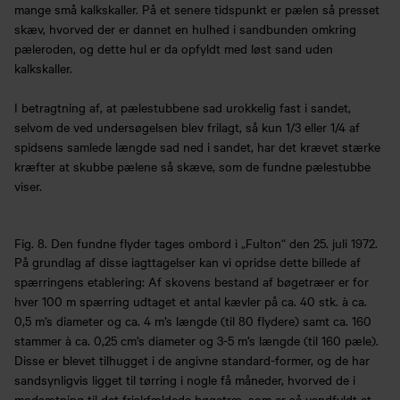
mange små kalkskaller. På et senere tidspunkt er pælen så presset
skæv, hvorved der er dannet en hulhed i sandbunden omkring
pæleroden, og dette hul er da opfyldt med løst sand uden
kalkskaller.
I betragtning af, at pælestubbene sad urokkelig fast i sandet,
selvom de ved undersøgelsen blev frilagt, så kun 1/3 eller 1/4 af
spidsens samlede længde sad ned i sandet, har det krævet stærke
kræfter at skubbe pælene så skæve, som de fundne pælestubbe
viser.
Fig. 8. Den fundne flyder tages ombord i „Fulton“ den 25. juli 1972.
På grundlag af disse iagttagelser kan vi opridse dette billede af
spærringens etablering: Af skovens bestand af bøgetræer er for
hver 100 m spærring udtaget et antal kævler på ca. 40 stk. à ca.
0,5 m’s diameter og ca. 4 m’s længde (til 80 flydere) samt ca. 160
stammer à ca. 0,25 cm’s diameter og 3-5 m’s længde (til 160 pæle).
Disse er blevet tilhugget i de angivne standard-former, og de har
sandsynligvis ligget til tørring i nogle få måneder, hvorved de i
modsætning til det friskfældede bøgetræ, som er så vandfyldt at