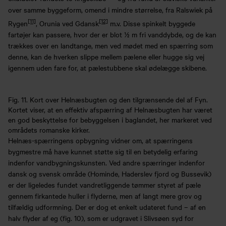
over samme byggeform, omend i mindre størrelse, fra Ralswiek på
[11]
[12]
Rygen
, Orunia ved Gdansk
m.v. Disse spinkelt byggede
fartøjer kan passere, hvor der er blot ½ m fri vanddybde, og de kan
trækkes over en landtange, men ved mødet med en spærring som
denne, kan de hverken slippe mellem pælene eller hugge sig vej
igennem uden fare for, at pælestubbene skal ødelægge skibene.
Fig. 11. Kort over Helnæsbugten og den tilgrænsende del af Fyn.
Kortet viser, at en effektiv afspærring af Helnæsbugten har været
en god beskyttelse for bebyggelsen i baglandet, her markeret ved
områdets romanske kirker.
Helnæs-spærringens opbygning vidner om, at spærringens
bygmestre må have kunnet støtte sig til en betydelig erfaring
indenfor vandbygningskunsten. Ved andre spærringer indenfor
dansk og svensk område (Hominde, Haderslev fjord og Bussevik)
er der ligeledes fundet vandretliggende tømmer styret af pæle
gennem firkantede huller i flyderne, men af langt mere grov og
tilfældig udformning. Der er dog et enkelt udateret fund – af en
halv flyder af eg (fig. 10), som er udgravet i Slivsøen syd for