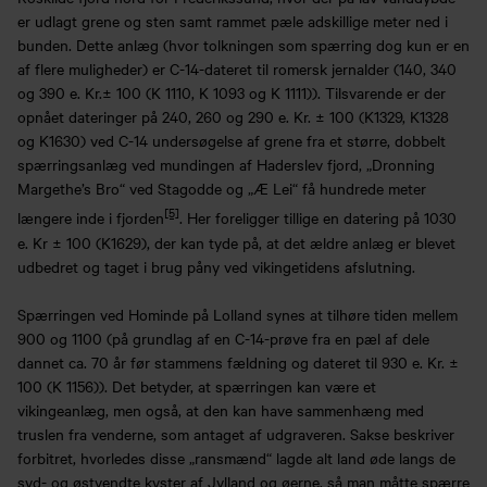
er udlagt grene og sten samt rammet pæle adskillige meter ned i
bunden. Dette anlæg (hvor tolkningen som spærring dog kun er en
af flere muligheder) er C-14-dateret til romersk jernalder (140, 340
og 390 e. Kr.± 100 (K 1110, K 1093 og K 1111)). Tilsvarende er der
opnået dateringer på 240, 260 og 290 e. Kr. ± 100 (K1329, K1328
og K1630) ved C-14 undersøgelse af grene fra et større, dobbelt
spærringsanlæg ved mundingen af Haderslev fjord, „Dronning
Margethe’s Bro“ ved Stagodde og „Æ Lei“ få hundrede meter
[5]
længere inde i fjorden
. Her foreligger tillige en datering på 1030
e. Kr ± 100 (K1629), der kan tyde på, at det ældre anlæg er blevet
udbedret og taget i brug påny ved vikingetidens afslutning.
Spærringen ved Hominde på Lolland synes at tilhøre tiden mellem
900 og 1100 (på grundlag af en C-14-prøve fra en pæl af dele
dannet ca. 70 år før stammens fældning og dateret til 930 e. Kr. ±
100 (K 1156)). Det betyder, at spærringen kan være et
vikingeanlæg, men også, at den kan have sammenhæng med
truslen fra venderne, som antaget af udgraveren. Sakse beskriver
forbitret, hvorledes disse „ransmænd“ lagde alt land øde langs de
syd- og østvendte kyster af Jylland og øerne, så man måtte spærre