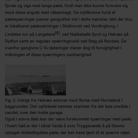
fjorde og vige med lange pæle, fordi man ikke kunne forsvare sig
imod disse angreb med våbenmagt. De nytilkomne fund af
pælespærringer passer geografisk ind i dette mønster, idet der bl.a.
er lokaliseret pælesætninger i Skidtnoret ved Vordingborg, i
[6]
Lindelse nor på Langeland
, ved Nakkebølle fjord og Helnæs på
Sydfyn samt en regulær spærringsvold ved Steg på Nordals. De
ovenfor gengivne C-14-dateringer maner dog til forsigtighed i
tolkningen af disse spærringers samhørighed.
Fig. 2. Udsigt fra Helnæs østover mod Illumø med Horneland i
baggrunden. Det opfiskede tømmer stammer fra det lyse område i
vandet, over den hvide garage.
Også i større åløb kan der være forekommet spærringer med pæle,
i hvert fald er der i såvel Varde å som Tryggevælde å på Stevns
optaget dobbeltspidse pæle, der kan have tjent til at spærre vejen