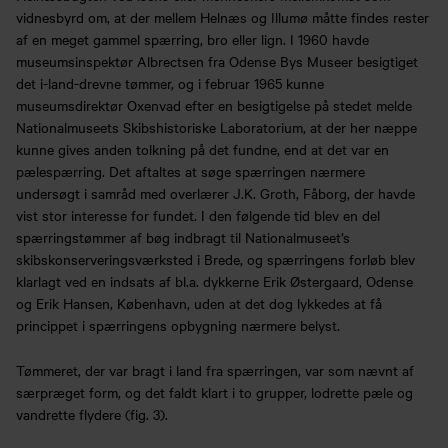
vidnesbyrd om, at der mellem Helnæs og Illumø måtte findes rester
af en meget gammel spærring, bro eller lign. I 1960 havde
museumsinspektør Albrectsen fra Odense Bys Museer besigtiget
det i-land-drevne tømmer, og i februar 1965 kunne
museumsdirektør Oxenvad efter en besigtigelse på stedet melde
Nationalmuseets Skibshistoriske Laboratorium, at der her næppe
kunne gives anden tolkning på det fundne, end at det var en
pælespærring. Det aftaltes at søge spærringen nærmere
undersøgt i samråd med overlærer J.K. Groth, Fåborg, der havde
vist stor interesse for fundet. I den følgende tid blev en del
spærringstømmer af bøg indbragt til Nationalmuseet’s
skibskonserveringsværksted i Brede, og spærringens forløb blev
klarlagt ved en indsats af bl.a. dykkerne Erik Østergaard, Odense
og Erik Hansen, København, uden at det dog lykkedes at få
princippet i spærringens opbygning nærmere belyst.
Tømmeret, der var bragt i land fra spærringen, var som nævnt af
særpræget form, og det faldt klart i to grupper, lodrette pæle og
vandrette flydere (fig. 3).