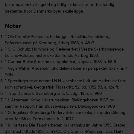
faktorer, som i vikingetid og tidlig middelalder for bestandig
bestemte, hvor Danmarks byer skulle ligge.
Noter
^
Ole Crumlin-Pedersen: En kogge i Roskilde. Handels- og
Søfartsmuseet på Kronborg, årbog 1966, s. 48 ff.
^
C. G. Schulz: Hominde og Pæleværket i Vestre Skarholmsrende.
Lolland-Falsters historiske Samfunds Aarbog 1936.
^
Gunnar Bolin: Stockholms uppkomst, Uppsala 1933, s. 58 ff.
^
Vagn Wåhlin Andersen: Skuldelev-skibene i perspektiv. Skalk nr. 4,
1964.
^
Spærringerne er nævnt i N.H. Jacobsen: Lidt om Haderslev fjord
som søfartsvej. Geografisk Tidsskrift, 52. bd. 1952-53, s. 124 ff.
^
Trap Danmark, Svendborg amt. 5. udg., 1957, s. 960
^
I. Atterman: Kring Hallarumsviken. Blekingeboken 1967, og
samme: Rapport från Blussevikspärren, Blekingeboken 1969.
^
G. Ingelman-Sundberg: Undervat-tensarkeologisk undersökning
utan-för Birka. Fornvännen, h. 2, 1972.
^
K. Kertsen: Die Taucharbeiten in Haithabu im Jahre 1953. Stader
Jahrbuch. Stade 1954, s. 49-53. Ole Crumlin-Pedersen: Das Hait-