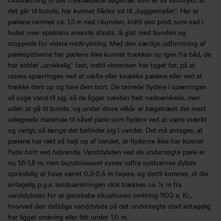
det går til bunds, har kunnet flådes ud til „byggestedet“. Her er
pælene rammet ca. 1,5 m ned i bunden, indtil den pind, som sad i
hullet over spidsens øverste afsats, lå glat med bunden og
stoppede for videre nedtrykning. Med den særlige udformning af
pælespidserne har pælene ikke kunnet trækkes op igen fra båd, de
har siddet „urokkelig“ fast, indtil vinterisen har taget fat; på at
rasere spærringen ved at vælte eller knække pælene eller ved at
trække dem op og føre dem bort. De tørrede flydere i spærringen
vil suge vand til sig, så de ligger næsten helt nedsænkede, men
uden at gå til bunds, og under disse vilkår er bøgetræet det mest
velegnede materiale til såvel pæle som flydere ved at være stærkt
og varigt, så længe det befinder sig i vandet. Det må antages, at
pælene har rakt så højt op af vandet, at flyderne ikke har kunnet
flyde bort ved højvande. Vanddybden ved de undersøgte pæle er
nu 1,6-1,8 m, men bundniveauet synes udfra spidsernes dybde
oprindelig at have været 0,3-0,4 m højere, og dertil kommer, at der
antagelig p.g.a. landsænkningen skal trækkes ca. ½ m fra
vanddybden for at genskabe situationen omkring 1100 e. Kr.,
hvorved den datidige vanddybde på det undersøgte sted antagelig
har ligget omkring eller lidt under 1,0 m.