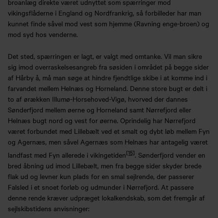
broanlæg direkte været udnyttet som spærringer mod
vikingsflåderne i England og Nordfrankrig, så forbilleder har man
kunnet finde såvel mod vest som hjemme (Ravning enge-broen) og
mod syd hos venderne.
Det sted, spærringen er lagt, er valgt med omtanke. Vil man sikre
sig imod overraskelsesangreb fra søsiden i området på begge sider
af Hårby å, må man søge at hindre fjendtlige skibe i at komme ind i
farvandet mellem Helnæs og Horneland. Denne store bugt er delt i
to af ørækken Illumø-Horsehoved-Vigø, hvorved der dannes
Sønderfjord mellem øerne og Horneland samt Nørrefjord eller
Helnæs bugt nord og vest for øerne. Oprindelig har Nørrefjord
været forbundet med Lillebælt ved et smalt og dybt løb mellem Fyn
og Agernæs, men såvel Agernæs som Helnæs har antagelig været
[15]
landfast med Fyn allerede i vikingetiden
. Sønderfjord vender en
bred åbning ud imod Lillebælt, men fra begge sider skyder brede
flak ud og levner kun plads for en smal sejlrende, der passerer
Falsled i et snoet forløb og udmunder i Nørrefjord. At passere
denne rende kræver udpræget lokalkendskab, som det fremgår af
sejlskibstidens anvisninger: