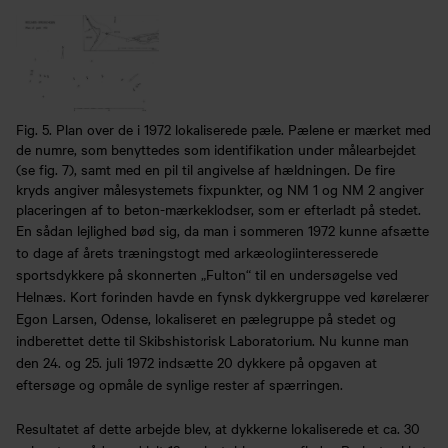
Fig. 5. Plan over de i 1972 lokaliserede pæle. Pælene er mærket med
de numre, som benyttedes som identifikation under målearbejdet
(se fig. 7), samt med en pil til angivelse af hældningen. De fire
kryds angiver målesystemets fixpunkter, og NM 1 og NM 2 angiver
placeringen af to beton-mærkeklodser, som er efterladt på stedet.
En sådan lejlighed bød sig, da man i sommeren 1972 kunne afsætte
to dage af årets træningstogt med arkæologiinteresserede
sportsdykkere på skonnerten „Fulton“ til en undersøgelse ved
Helnæs. Kort forinden havde en fynsk dykkergruppe ved kørelærer
Egon Larsen, Odense, lokaliseret en pælegruppe på stedet og
indberettet dette til Skibshistorisk Laboratorium. Nu kunne man
den 24. og 25. juli 1972 indsætte 20 dykkere på opgaven at
eftersøge og opmåle de synlige rester af spærringen.
Resultatet af dette arbejde blev, at dykkerne lokaliserede et ca. 30