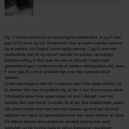
Fig. 7. Undervandsfotos af spærringens pælestubbe. A og B viser
pæl 42 fra nord og øst. Kompasset viser, at pælen hælder sydover,
og at pælens top flugter i nord-sydlig retning. C og D viser den
skråtstillede pæl 35 og sporet i sandet fra pælens oprindelige
lodrette stilling. E viser pæl 44, som er afbrudt i højde med
gennemboringen i nederste ende af pælens rektangulære del, mens
F viser pæl 31, som er brækket lige over den nederste del af
spidsen.
Under dykningerne blev der forgæves søgt efter pæle udenfor de
to rækker, idet man forestillede sig, at der f. eks. kunne have været
fritstående pæle foran spærringen ud mod Lillebælt, men der
fandtes ikke spor heraf. Grunden til, at der ikke lokaliseredes pæle i
det videre forløb mod vest ind mod Helnæs og mod øst ud mod
sejlløbet kan være, at pælestubbene her har været dækket af sand.
På flakket dannes lave sandrevler parallelt med kanten mod
sejldybet, og de fundne pæle er netop lokaliseret i lavningen