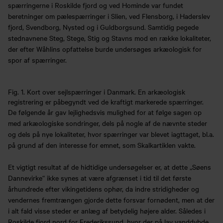
spærringerne i Roskilde fjord og ved Hominde var fundet
beretninger om pælespærringer i Slien, ved Flensborg, i Haderslev
fjord, Svendborg, Nysted og i Guldborgsund. Samtidig pegede
stednavnene Steg, Stege, Stig og Stavns mod en række lokaliteter,
der efter Wåhlins opfattelse burde undersøges arkæologisk for
spor af spærringer.
Fig. 1. Kort over sejlspærringer i Danmark. En arkæologisk
registrering er påbegyndt ved de kraftigt markerede spærringer.
De følgende år gav lejlighedsvis mulighed for at følge sagen op
med arkæologiske sondringer, dels på nogle af de nævnte steder
og dels på nye lokaliteter, hvor spærringer var blevet iagttaget, bl.a.
på grund af den interesse for emnet, som Skalkartiklen vakte.
Et vigtigt resultat af de hidtidige undersøgelser er, at dette „Søens
Dannevirke“ ikke synes at være afgrænset i tid til det første
århundrede efter vikingetidens ophør, da indre stridigheder og
vendernes fremtrængen gjorde dette forsvar fornødent, men at der
i alt fald visse steder er anlæg af betydelig højere alder. Således i
Roskilde fjord nord for Frederikssund, hvor der på lav vanddybde