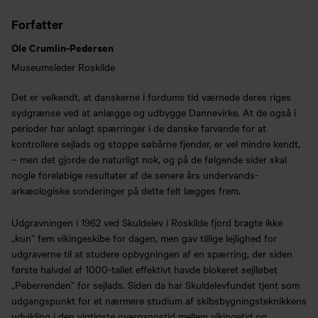
Forfatter
Ole Crumlin-Pedersen
Museumsleder Roskilde
Det er velkendt, at danskerne i fordums tid værnede deres riges
sydgrænse ved at anlægge og udbygge Dannevirke. At de også i
perioder har anlagt spærringer i de danske farvande for at
kontrollere sejlads og stoppe søbårne fjender, er vel mindre kendt,
– men det gjorde de naturligt nok, og på de følgende sider skal
nogle foreløbige resultater af de senere års undervands-
arkæologiske sonderinger på dette felt lægges frem.
Udgravningen i 1962 ved Skuldelev i Roskilde fjord bragte ikke
„kun“ fem vikingeskibe for dagen, men gav tillige lejlighed for
udgraverne til at studere opbygningen af en spærring, der siden
første halvdel af 1000-tallet effektivt havde blokeret sejlløbet
„Peberrenden“ for sejlads. Siden da har Skuldelevfundet tjent som
udgangspunkt for et nærmere studium af skibsbygningsteknikkens
udvikling i den vigtigste overgangstid mellem vikingetid og