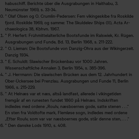
habuschiff. Berichte über die Ausgrabungen in Haithabu, 3.
Neumünster 1969, s. 33-34.
^
Olaf Olsen og O. Crumlin-Pedersen: Fem vikingeskibe fra Roskilde
fjord. Roskilde 1969, og samme: The Skuldelev Ships (II), Acta Ar-
chaeologica 38, Kbhvn. 1967.
^
P. Herfert: Frühmittelalterliche Bootsfunde im Ralswiek, Kr. Rügen.
Ausgrabungen und Funde, Bd. 13, Berlin 1968, s. 211-222.
^
O. Lieman: Die Bootsfunde von Danzig-Ohra aus der Wikingerzeit.
Danzig 1934.
^
E. Schuldt: Slawischer Brückenbau vor 1000 Jahren.
Wissenschaftliche Annalen 3, Berlin 1954, s. 385-396.
^
J. Herrmann: Die slawischen Brücken aus dem 12. Jahrhundert in
Ober-Ückersee bei Prenzlau. Ausgrabungen und Funde 11, Berlin
1966, s. 215-229.
^
At Helnæs var et næs, altså landfast, allerede i vikingetiden
fremgår af en runesten fundet 1860 på Helnæs. Indskriften
indledes med ordene „Roulv, næsboernes gode, satte stenen . . .“
En sten fra Voldtofte mark, Flemløse sogn, indledes med ordene
„Efter Roulv, som var var næsboernes gode, står denne sten, . . .“
^
Den danske Lods 1910, s. 408.