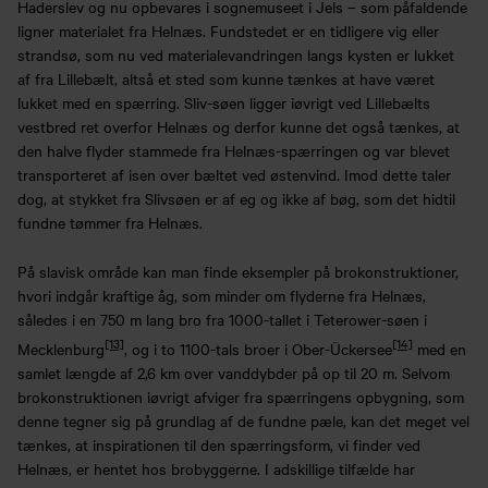
Haderslev og nu opbevares i sognemuseet i Jels – som påfaldende
ligner materialet fra Helnæs. Fundstedet er en tidligere vig eller
strandsø, som nu ved materialevandringen langs kysten er lukket
af fra Lillebælt, altså et sted som kunne tænkes at have været
lukket med en spærring. Sliv-søen ligger iøvrigt ved Lillebælts
vestbred ret overfor Helnæs og derfor kunne det også tænkes, at
den halve flyder stammede fra Helnæs-spærringen og var blevet
transporteret af isen over bæltet ved østenvind. Imod dette taler
dog, at stykket fra Slivsøen er af eg og ikke af bøg, som det hidtil
fundne tømmer fra Helnæs.
På slavisk område kan man finde eksempler på brokonstruktioner,
hvori indgår kraftige åg, som minder om flyderne fra Helnæs,
således i en 750 m lang bro fra 1000-tallet i Teterower-søen i
[13]
[14]
Mecklenburg
, og i to 1100-tals broer i Ober-Ückersee
med en
samlet længde af 2,6 km over vanddybder på op til 20 m. Selvom
brokonstruktionen iøvrigt afviger fra spærringens opbygning, som
denne tegner sig på grundlag af de fundne pæle, kan det meget vel
tænkes, at inspirationen til den spærringsform, vi finder ved
Helnæs, er hentet hos brobyggerne. I adskillige tilfælde har