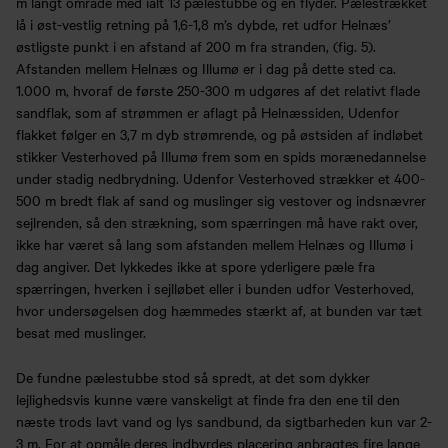
m langt område med ialt 13 pælestubbe og en flyder. Pælestrækket
lå i øst-vestlig retning på 1,6-1,8 m’s dybde, ret udfor Helnæs’
østligste punkt i en afstand af 200 m fra stranden, (fig. 5).
Afstanden mellem Helnæs og Illumø er i dag på dette sted ca.
1.000 m, hvoraf de første 250-300 m udgøres af det relativt flade
sandflak, som af strømmen er aflagt på Helnæssiden, Udenfor
flakket følger en 3,7 m dyb strømrende, og på østsiden af indløbet
stikker Vesterhoved på Illumø frem som en spids morænedannelse
under stadig nedbrydning. Udenfor Vesterhoved strækker et 400-
500 m bredt flak af sand og muslinger sig vestover og indsnævrer
sejlrenden, så den strækning, som spærringen må have rakt over,
ikke har været så lang som afstanden mellem Helnæs og Illumø i
dag angiver. Det lykkedes ikke at spore yderligere pæle fra
spærringen, hverken i sejlløbet eller i bunden udfor Vesterhoved,
hvor undersøgelsen dog hæmmedes stærkt af, at bunden var tæt
besat med muslinger.
De fundne pælestubbe stod så spredt, at det som dykker
lejlighedsvis kunne være vanskeligt at finde fra den ene til den
næste trods lavt vand og lys sandbund, da sigtbarheden kun var 2-
3 m. For at opmåle deres indbyrdes placering anbragtes fire lange