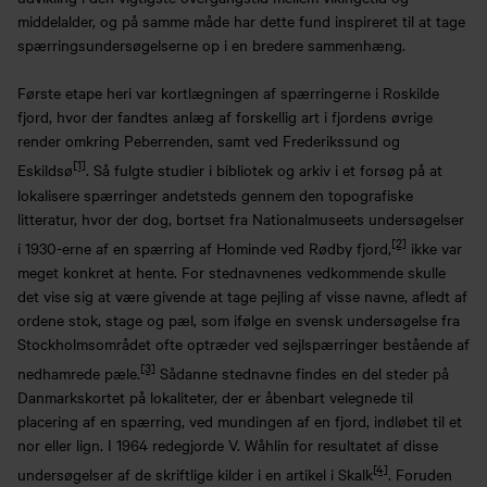
middelalder, og på samme måde har dette fund inspireret til at tage
spærringsundersøgelserne op i en bredere sammenhæng.
Første etape heri var kortlægningen af spærringerne i Roskilde
fjord, hvor der fandtes anlæg af forskellig art i fjordens øvrige
render omkring Peberrenden, samt ved Frederikssund og
[1]
Eskildsø
. Så fulgte studier i bibliotek og arkiv i et forsøg på at
lokalisere spærringer andetsteds gennem den topografiske
litteratur, hvor der dog, bortset fra Nationalmuseets undersøgelser
[2]
i 1930-erne af en spærring af Hominde ved Rødby fjord,
ikke var
meget konkret at hente. For stednavnenes vedkommende skulle
det vise sig at være givende at tage pejling af visse navne, afledt af
ordene stok, stage og pæl, som ifølge en svensk undersøgelse fra
Stockholmsområdet ofte optræder ved sejlspærringer bestående af
[3]
nedhamrede pæle.
Sådanne stednavne findes en del steder på
Danmarkskortet på lokaliteter, der er åbenbart velegnede til
placering af en spærring, ved mundingen af en fjord, indløbet til et
nor eller lign. I 1964 redegjorde V. Wåhlin for resultatet af disse
[4]
undersøgelser af de skriftlige kilder i en artikel i Skalk
. Foruden