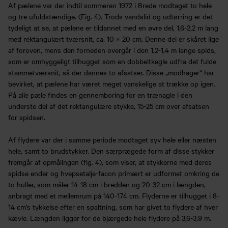
Af pælene var der indtil sommeren 1972 i Brede modtaget to hele
og tre ufuldstændige. (Fig. 4). Trods vandslid og udtørring er det
tydeligt at se, at pælene er tildannet med en øvre del, 1,6-2,2 m lang
med rektangulært tværsnit, ca. 10 × 20 cm. Denne del er skåret lige
af foroven, mens den forneden overgår i den 1,2-1,4 m lange spids,
som er omhyggeligt tilhugget som en dobbeltkegle udfra det fulde
stammetværsnit, så der dannes to afsatser. Disse „modhager“ har
bevirket, at pælene har været meget vanskelige at trække op igen.
På alle pæle findes en gennemboring for en trænagle i den
underste del af det rektangulære stykke, 15-25 cm over afsatsen
for spidsen.
Af flydere var der i samme periode modtaget syv hele eller næsten
hele, samt to brudstykker. Den særprægede form af disse stykker
fremgår af opmålingen (fig. 4), som viser, at stykkerne med deres
spidse ender og hvepsetalje-facon primært er udformet omkring de
to huller, som måler 14-18 cm i bredden og 20-32 cm i længden,
anbragt med et mellemrum på 140-174 cm. Flyderne er tilhugget i 8-
14 cm’s tykkelse efter en spaltning, som har givet to flydere af hver
kævle. Længden ligger for de bjærgede hele flydere på 3,6-3,9 m.