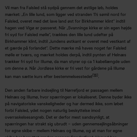
Vil man fra Falsled stå sydpå gennem det østlige løb, holdes
mærket: „En lille lund, som ligger ved stranden 1½ sømil nord for
Falsled, overet med det lave land øst for Birkhammer klint“ indtil
hagen ved Vigø er passeret. Når „Svanninge kirke er sin egen højde
fri syd for Falsled mølle“, trækkes den lille lund udefter på
Birkhammer klint, indtil „lundens østkant er overet med vestkant af
et gærde på forlandet“. Dette mærke må haves noget før Falsled
mølle er tværs, og mærket holdes derpå, indtil pynten af Helnæs
trækker fri syd for Illumø, da man styrer op ca 1 kabellængde uden
om denne ø. Når Jordløse kirke er fri vest for gårdene på Illumø
[16]
kan man sætte kurs efter bestemmelsesstedet
.
Den anden farbare indsejling til Nørrefjord er passagen mellem
Helnæs og Illumø, hvor spærringen er lokaliseret. Denne byder ikke
på navigatoriske vanskeligheder og har dermed ikke, som løbet
forbi Falsled, ydet nogen naturlig beskyttelse imod
overraskelsesangreb. Det er derfor mest sandsynligt, at
spærringen har strakt sig ubrudt – uden gennemsejlingsåbninger
for egne skibe – mellem Helnæs og Illumø, og at man for egne