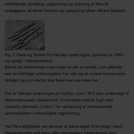
omfattende opmåling, udgravning og datering af flere af
anlæggene, så deres historie og opbygning bliver sikrere bestemt.
Fig. 3. Pæle og flydere fra Helnæs-spærringen, opfisket ca. 1960
og oplagt i Helnæsstrand.
Blandt de lokaliserede spærringer er der en enkelt, som allerede
ved de hidtidige undersøgelser har vist sig at rumme interessante
detaljer, og som derfor skal beskrives nærmere her.
Det er Helnæs-spærringen på Sydfyn, som i 1972 blev undersøgt af
Nationalmuseets dykkerhold i forbindelse med et togt med
museets skonnert „Fulton“ for optræning af interesserede
sportsdykkere i arkæologisk registrering.
Ved flere lejligheder var tømmer af særpræget form bragt i land i
Helnæsbugten ved isens eller menneskers mellemkomst som