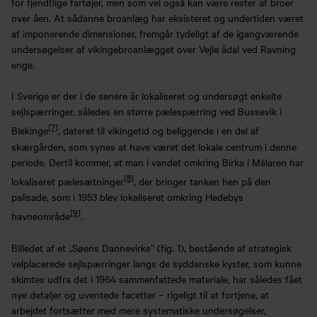
for fjendtlige fartøjer, men som vel også kan være rester af broer
over åen. At sådanne broanlæg har eksisteret og undertiden været
af imponerende dimensioner, fremgår tydeligt af de igangværende
undersøgelser af vikingebroanlægget over Vejle ådal ved Ravning
enge.
I Sverige er der i de senere år lokaliseret og undersøgt enkelte
sejlspærringer, således en større pælespærring ved Bussevik i
[7]
Blekinge
, dateret til vikingetid og beliggende i en del af
skærgården, som synes at have været det lokale centrum i denne
periode. Dertil kommer, at man i vandet omkring Birka i Mälaren har
[8]
lokaliseret pælesætninger
, der bringer tanken hen på den
palisade, som i 1953 blev lokaliseret omkring Hedebys
[9]
havneområde
.
Billedet af et „Søens Dannevirke“ (fig. 1), bestående af strategisk
velplacerede sejlspærringer langs de syddanske kyster, som kunne
skimtes udfra det i 1964 sammenfattede materiale, har således fået
nye detaljer og uventede facetter – rigeligt til at fortjene, at
arbejdet fortsætter med mere systematiske undersøgelser,