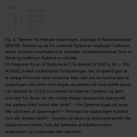
Fig. 4. Tømmer fra Helnæs-spærringen, indbragt til Nationalmuseet
1965-68. Pælene og de tre underste flydere er modtaget i udtørret
stand, hvorved overfladerne er afskallet, så pælespidsernes form er
sløret og hullerne i flyderne er udvidet.
En træprøve fra en af flyderne er C-14-dateret til 1060 e. Kr. ± 100
(K1095), hvilket understøtter formodningen om, at spærringen er
et anlæg til forsvar mod venderne. Men selv om de fundne dele af
spærringen ved deres form angav, at pælene må have siddet parvis
i en afstand af 1,7-2,0 m svarende til hullerne i flyderne og tjent
som styr for disse, var der stadig mange ubesvarede spørgsmål:
Har pælene stået lodret eller skråt? – Har flyderne ligget på langs
eller på tværs af spærringen? – Hvordan har spærringen forløbet
ovre det dybere vand? – Svarene på disse og andre spørgsmål ville
måske kunne findes, hvis det lykkedes at lokalisere selve
spærringen og undersøge den nærmere.