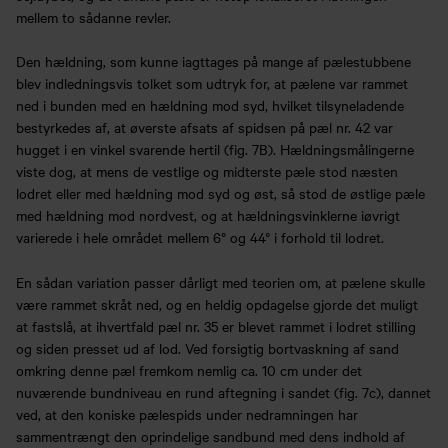
mellem to sådanne revler.
Den hældning, som kunne iagttages på mange af pælestubbene
blev indledningsvis tolket som udtryk for, at pælene var rammet
ned i bunden med en hældning mod syd, hvilket tilsyneladende
bestyrkedes af, at øverste afsats af spidsen på pæl nr. 42 var
hugget i en vinkel svarende hertil (fig. 7B). Hældningsmålingerne
viste dog, at mens de vestlige og midterste pæle stod næsten
lodret eller med hældning mod syd og øst, så stod de østlige pæle
med hældning mod nordvest, og at hældningsvinklerne iøvrigt
varierede i hele området mellem 6° og 44° i forhold til lodret.
En sådan variation passer dårligt med teorien om, at pælene skulle
være rammet skråt ned, og en heldig opdagelse gjorde det muligt
at fastslå, at ihvertfald pæl nr. 35 er blevet rammet i lodret stilling
og siden presset ud af lod. Ved forsigtig bortvaskning af sand
omkring denne pæl fremkom nemlig ca. 10 cm under det
nuværende bundniveau en rund aftegning i sandet (fig. 7c), dannet
ved, at den koniske pælespids under nedramningen har
sammentrængt den oprindelige sandbund med dens indhold af