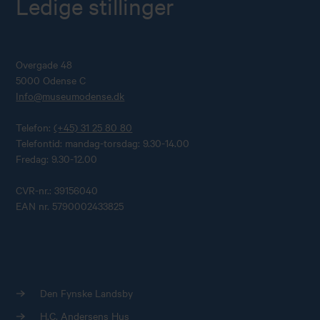
Ledige stillinger
Overgade 48
5000 Odense C
Info@museumodense.dk
Telefon:
(+45) 31 25 80 80
Telefontid: mandag-torsdag: 9.30-14.00
Fredag: 9.30-12.00
CVR-nr.: 39156040
EAN nr. 5790002433825
Den Fynske Landsby
Køb årskort
Forskning
H.C. Andersens Hus