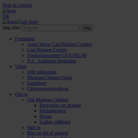
Skip to content
DK
Søg efter:
Forskning
Anne Marie Carl-Nielsen Centret
Carl Nielsen Centret
Forsknings­center CENTRUM
H.C. Andersen forskning
Viden
Alle udgivelser
Museum Odenses blog
Samlinger
Oldsagsprotokollerne
Om os
Om Museum Odense
Bestyrelse og strategi
Medarbejdere
Presse
Ledige stillinger
Støt os
Bliv en del af museet