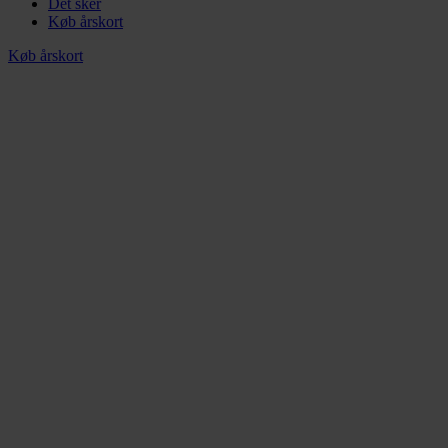
Det sker
Køb årskort
Køb årskort