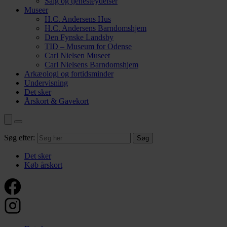
Salg og tjenesteydelser
Museer
H.C. Andersens Hus
H.C. Andersens Barndomshjem
Den Fynske Landsby
TID – Museum for Odense
Carl Nielsen Museet
Carl Nielsens Barndomshjem
Arkæologi og fortidsminder
Undervisning
Det sker
Årskort & Gavekort
Søg efter:
Det sker
Køb årskort