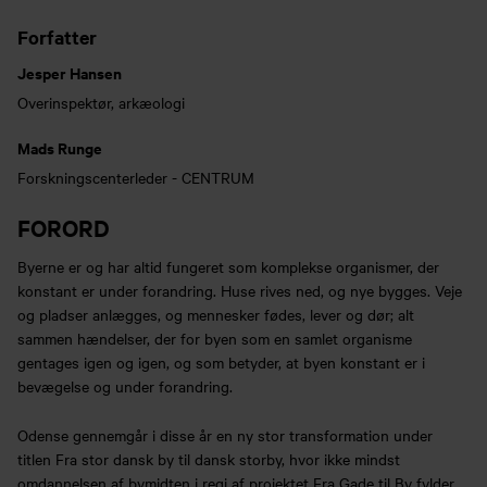
Forfatter
Jesper Hansen
Overinspektør, arkæologi
Mads Runge
Forskningscenterleder - CENTRUM
FORORD
Byerne er og har altid fungeret som komplekse organismer, der
konstant er under forandring. Huse rives ned, og nye bygges. Veje
og pladser anlægges, og mennesker fødes, lever og dør; alt
sammen hændelser, der for byen som en samlet organisme
gentages igen og igen, og som betyder, at byen konstant er i
bevægelse og under forandring.
Odense gennemgår i disse år en ny stor transformation under
titlen Fra stor dansk by til dansk storby, hvor ikke mindst
omdannelsen af bymidten i regi af projektet Fra Gade til By fylder