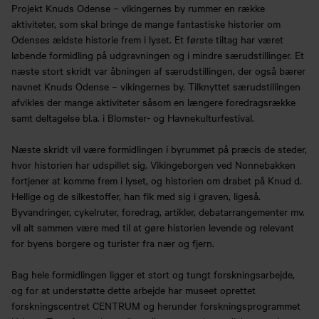
Projekt Knuds Odense – vikingernes by rummer en række
aktiviteter, som skal bringe de mange fantastiske historier om
Odenses ældste historie frem i lyset. Et første tiltag har været
løbende formidling på udgravningen og i mindre særudstillinger. Et
næste stort skridt var åbningen af særudstillingen, der også bærer
navnet Knuds Odense – vikingernes by. Tilknyttet særudstillingen
afvikles der mange aktiviteter såsom en længere foredragsrække
samt deltagelse bl.a. i Blomster- og Havnekulturfestival.
Næste skridt vil være formidlingen i byrummet på præcis de steder,
hvor historien har udspillet sig. Vikingeborgen ved Nonnebakken
fortjener at komme frem i lyset, og historien om drabet på Knud d.
Hellige og de silkestoffer, han fik med sig i graven, ligeså.
Byvandringer, cykelruter, foredrag, artikler, debatarrangementer mv.
vil alt sammen være med til at gøre historien levende og relevant
for byens borgere og turister fra nær og fjern.
Bag hele formidlingen ligger et stort og tungt forskningsarbejde,
og for at understøtte dette arbejde har museet oprettet
forskningscentret CENTRUM og herunder forskningsprogrammet