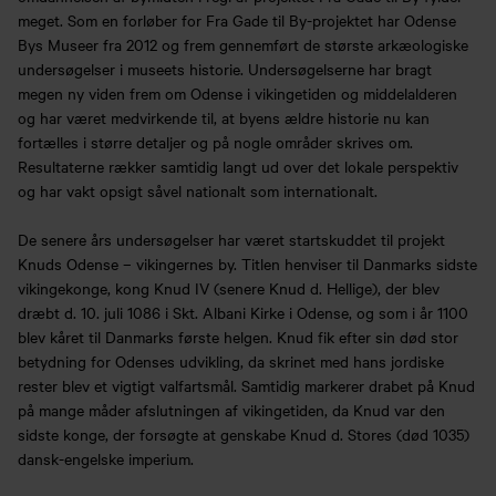
meget. Som en forløber for Fra Gade til By-projektet har Odense
Bys Museer fra 2012 og frem gennemført de største arkæologiske
undersøgelser i museets historie. Undersøgelserne har bragt
megen ny viden frem om Odense i vikingetiden og middelalderen
og har været medvirkende til, at byens ældre historie nu kan
fortælles i større detaljer og på nogle områder skrives om.
Resultaterne rækker samtidig langt ud over det lokale perspektiv
og har vakt opsigt såvel nationalt som internationalt.
De senere års undersøgelser har været startskuddet til projekt
Knuds Odense – vikingernes by. Titlen henviser til Danmarks sidste
vikingekonge, kong Knud IV (senere Knud d. Hellige), der blev
dræbt d. 10. juli 1086 i Skt. Albani Kirke i Odense, og som i år 1100
blev kåret til Danmarks første helgen. Knud fik efter sin død stor
betydning for Odenses udvikling, da skrinet med hans jordiske
rester blev et vigtigt valfartsmål. Samtidig markerer drabet på Knud
på mange måder afslutningen af vikingetiden, da Knud var den
sidste konge, der forsøgte at genskabe Knud d. Stores (død 1035)
dansk-engelske imperium.