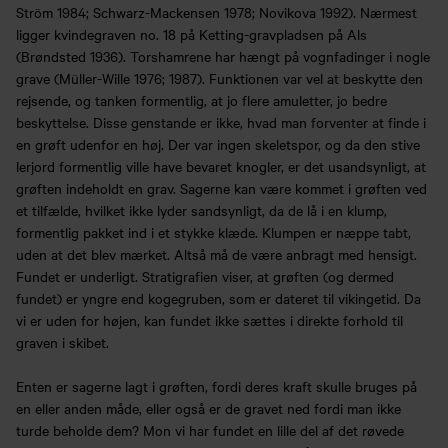
Ström 1984; Schwarz-Mackensen 1978; Novikova 1992). Nærmest
ligger kvindegraven no. 18 på Ketting-gravpladsen på Als
(Brøndsted 1936). Torshamrene har hængt på vognfadinger i nogle
grave (Müller-Wille 1976; 1987). Funktionen var vel at beskytte den
rejsende, og tanken formentlig, at jo flere amuletter, jo bedre
beskyttelse. Disse genstande er ikke, hvad man forventer at finde i
en grøft udenfor en høj. Der var ingen skeletspor, og da den stive
lerjord formentlig ville have bevaret knogler, er det usandsynligt, at
grøften indeholdt en grav. Sagerne kan være kommet i grøften ved
et tilfælde, hvilket ikke lyder sandsynligt, da de lå i en klump,
formentlig pakket ind i et stykke klæde. Klumpen er næppe tabt,
uden at det blev mærket. Altså må de være anbragt med hensigt.
Fundet er underligt. Stratigrafien viser, at grøften (og dermed
fundet) er yngre end kogegruben, som er dateret til vikingetid. Da
vi er uden for højen, kan fundet ikke sættes i direkte forhold til
graven i skibet.
Enten er sagerne lagt i grøften, fordi deres kraft skulle bruges på
en eller anden måde, eller også er de gravet ned fordi man ikke
turde beholde dem? Mon vi har fundet en lille del af det røvede