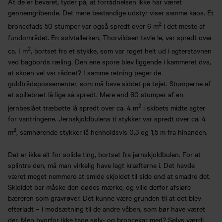
At de er bevaret, tyder på, at forrådnelsen ikke har været
gennemgribende. Det mere bestandige udstyr viser samme kaos. Et
2
broncefads 50 stumper var også spredt over 6 m
i det meste af
fundområdet. En sølvtallerken, Thorvildsen tavle le, var spredt over
2
ca. I m
, bortset fra et stykke, som var røget helt ud i agterstavnen
ved bagbords ræling. Den ene spore blev liggende i kammeret dvs,
at skoen vel var rådnet? I samme retning peger de
guldtrådspossementer, som må have siddet på tøjet. Stumperne af
et spillebræt lå lige så spredt. Mere end 60 stumper af en
2
jernbeslået træbøtte lå spredt over ca. 4 m
i skibets midte agter
for vantringene. Jernskjoldbulens ti stykker var spredt over ca. 4
2
m
, samhørende stykker lå henholdsvis 0,3 og 1,5 m fra hinanden.
Det er ikke alt for solide ting, bortset fra jernskjoldbulen. For at
splintre den, må man virkelig have lagt kræfterne i. Det havde
været meget nemmere at smide skjoldet til side end at smadre det.
Skjoldet bar måske den dødes mærke, og ville derfor afsløre
bæreren som gravrøver. Det kunne være grunden til at det blev
efterladt – i modsætning til de andre våben, som bør have været
der. Men hvorfor ikke tage sølv- og broncekar med? Sølvs værdi