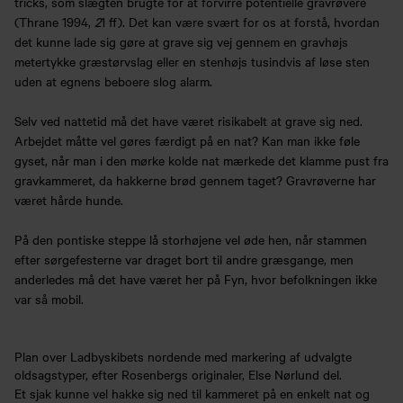
tricks, som slægten brugte for at forvirre potentielle gravrøvere
(Thrane 1994,
2
1 ff). Det kan være svært for os at forstå, hvordan
det kunne lade sig gøre at grave sig vej gennem en gravhøjs
metertykke græstørvslag eller en stenhøjs tusindvis af løse sten
uden at egnens beboere slog alarm.
Selv ved nattetid må det have været risikabelt at grave sig ned.
Arbejdet måtte vel gøres færdigt på en nat? Kan man ikke føle
gyset, når man i den mørke kolde nat mærkede det klamme pust fra
gravkammeret, da hakkerne brød gennem taget? Gravrøverne har
været hårde hunde.
På den pontiske steppe lå storhøjene vel øde hen, når stammen
efter sørgefesterne var draget bort til andre græsgange, men
anderledes må det have været her på Fyn, hvor befolkningen ikke
var så mobil.
Plan over Ladbyskibets nordende med markering af udvalgte
oldsagstyper, efter Rosenbergs originaler, Else Nørlund del.
Et sjak kunne vel hakke sig ned til kammeret på en enkelt nat og