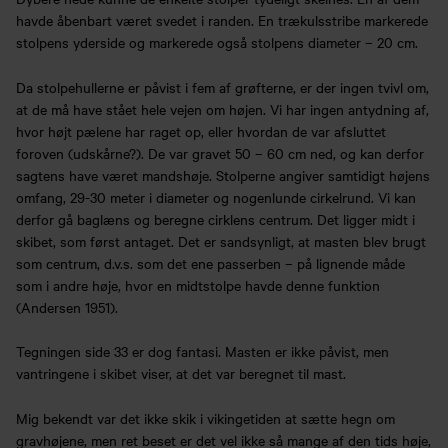
havde åbenbart været svedet i randen. En trækulsstribe markerede
stolpens yderside og markerede også stolpens diameter – 20 cm.
Da stolpehullerne er påvist i fem af grøfterne, er der ingen tvivl om,
at de må have stået hele vejen om højen. Vi har ingen antydning af,
hvor højt pælene har raget op, eller hvordan de var afsluttet
foroven (udskårne?). De var gravet 50 – 60 cm ned, og kan derfor
sagtens have været mandshøje. Stolperne angiver samtidigt højens
omfang, 29-30 meter i diameter og nogenlunde cirkelrund. Vi kan
derfor gå baglæns og beregne cirklens centrum. Det ligger midt i
skibet, som først antaget. Det er sandsynligt, at masten blev brugt
som centrum, d.v.s. som det ene passerben – på lignende måde
som i andre høje, hvor en midtstolpe havde denne funktion
(Andersen 1951).
Tegningen side 33 er dog fantasi. Masten er ikke påvist, men
vantringene i skibet viser, at det var beregnet til mast.
Mig bekendt var det ikke skik i vikingetiden at sætte hegn om
gravhøjene, men ret beset er det vel ikke så mange af den tids høje,