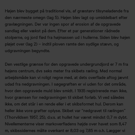
Højen blev bygget på traditionel vis, af græstørv tilsyneladende fra
den nærmeste omegn (lag 5). Højen blev lagt op umiddelbart efter
gravlægningen. Der var ingen spor af erosion af de opgravede
sandlag eller vækst på dem. Efter et par generationer rådnede
stolperne, og jord flød fra højmassen ud i hullerne. Siden blev højen
pløjet over (lag 2) – indtil ploven ramte den sydlige stævn, og
udgravningen begyndte.
Den vestlige grænse for den opgravede undergrundjord er 7 m fra
højens centrum, dvs seks meter fra skibets ræling. Med normal
arbejdsmåde kan vi roligt regne med, at dets overflade aftog jævnt
udad fra nedgravningen. I søgegrøften er vi uden for det område,
hvor den opgravede muld blev smidt. I 1935 registrerede man ikke,
hvor grænsen for nedgravningen til skibet forløb. Vi ved således
ikke, om det står i en rende eller i et skibsformet hul. Derom kan
heller ikke vore grøfter oplyse. Skibet var “nedgravet til rælingen”
(Thorvildsen 1957, 25), d.v.s. at hullet har været mindst 0,7 m dybt.
Nivellementerne viser markoverfladens højde over havet som 8,47
m, skibssidernes målte overkant er 8,03 og 7,85 m o.h. Lægger vi