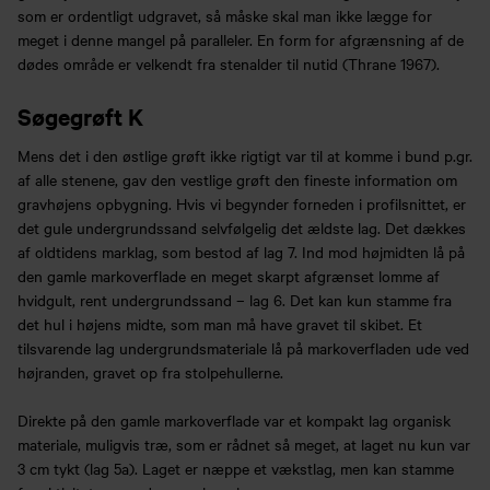
som er ordentligt udgravet, så måske skal man ikke lægge for
meget i denne mangel på paralleler. En form for afgrænsning af de
dødes område er velkendt fra stenalder til nutid (Thrane 1967).
Søgegrøft K
Mens det i den østlige grøft ikke rigtigt var til at komme i bund p.gr.
af alle stenene, gav den vestlige grøft den fineste information om
gravhøjens opbygning. Hvis vi begynder forneden i profilsnittet, er
det gule undergrundssand selvfølgelig det ældste lag. Det dækkes
af oldtidens marklag, som bestod af lag 7. Ind mod højmidten lå på
den gamle markoverflade en meget skarpt afgrænset lomme af
hvidgult, rent undergrundssand – lag 6. Det kan kun stamme fra
det hul i højens midte, som man må have gravet til skibet. Et
tilsvarende lag undergrundsmateriale lå på markoverfladen ude ved
højranden, gravet op fra stolpehullerne.
Direkte på den gamle markoverflade var et kompakt lag organisk
materiale, muligvis træ, som er rådnet så meget, at laget nu kun var
3 cm tykt (lag 5a). Laget er næppe et vækstlag, men kan stamme