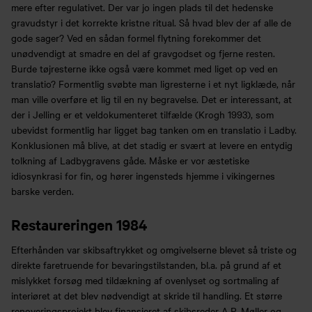
mere efter regulativet. Der var jo ingen plads til det hedenske
gravudstyr i det korrekte kristne ritual. Så hvad blev der af alle de
gode sager? Ved en sådan formel flytning forekommer det
unødvendigt at smadre en del af gravgodset og fjerne resten.
Burde tøjresterne ikke også være kommet med liget op ved en
translatio? Formentlig svøbte man ligresterne i et nyt ligklæde, når
man ville overføre et lig til en ny begravelse. Det er interessant, at
der i Jelling er et veldokumenteret tilfælde (Krogh 1993), som
ubevidst formentlig har ligget bag tanken om en translatio i Ladby.
Konklusionen må blive, at det stadig er svært at levere en entydig
tolkning af Ladbygravens gåde. Måske er vor æstetiske
idiosynkrasi for fin, og hører ingensteds hjemme i vikingernes
barske verden.
Restaureringen 1984
Efterhånden var skibsaftrykket og omgivelserne blevet så triste og
direkte faretruende for bevaringstilstanden, bl.a. på grund af et
mislykket forsøg med tildækning af ovenlyset og sortmaling af
interiøret at det blev nødvendigt at skride til handling. Et større
renoveringsprojekt blev finansieret af skibsreder A.P. Møller og