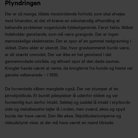
Plyndringen
Der er så mange, tildels modstridende forhold, som skal afvejes
mod hinanden, at det vil kræve en selvstændig afhandling at
behandle problemet nogenlunde fyldestgørende. Først fakta: Skibet
indeholder genstande, som må være gravgods. Der er ingen
menneskelige skeletrester. Der er spor af en gammel nedgravning i
skibet. Dens alder er ukendt. Der, hvor gravkammeret burde være,
er alt stærkt omrodet. Der var ikke en hel genstand i det
gennemrodede område, og ethvert spor af den døde savnes.
Knogler havde været at vente, da knoglerne fra hunde og heste var
ganske velbevarede – i 1935.
De forventede våben manglede også. Der var stumper af en
jernskjoldbule. Et bundt pilespidser lå udenfor skibet og var
formentlig kun derfor intakt. Seletøj og saddel lå intakt i styrbords
side og metalbesatte tøjler lå i orden, men sværd, økse og spyd
burde der have været. Den lille økse. Skjoldbulestumperne og
rideudstyret viser, at der må have været en mand tilstede.