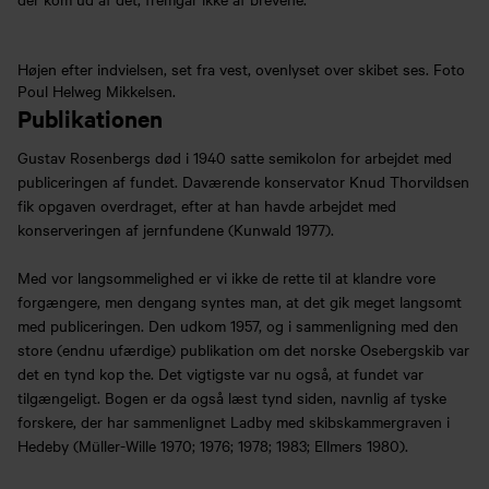
Højen efter indvielsen, set fra vest, ovenlyset over skibet ses. Foto
Poul Helweg Mikkelsen.
Publikationen
Gustav Rosenbergs død i 1940 satte semikolon for arbejdet med
publiceringen af fundet. Daværende konservator Knud Thorvildsen
fik opgaven overdraget, efter at han havde arbejdet med
konserveringen af jernfundene (Kunwald 1977).
Med vor langsommelighed er vi ikke de rette til at klandre vore
forgængere, men dengang syntes man, at det gik meget langsomt
med publiceringen. Den udkom 1957, og i sammenligning med den
store (endnu ufærdige) publikation om det norske Osebergskib var
det en tynd kop the. Det vigtigste var nu også, at fundet var
tilgængeligt. Bogen er da også læst tynd siden, navnlig af tyske
forskere, der har sammenlignet Ladby med skibskammergraven i
Hedeby (Müller-Wille 1970; 1976; 1978; 1983; Ellmers 1980).