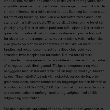
inde i skibet, må man nok erkende, at det var et forsøg værd, men
at problemerne var for store. Så må man vælge, om man vil udstille
sin uformåenhed, eller lukke skibet for publikum, og kun bevare det
for fremtidig forskning. Man kan ikke fortsætte med skibet i den
stand det har haft de sidste 30 år, og slå på stortromme for et så
ynkeligt vrag. Det er at stikke publikum blår i øjnene. Der er nok at
gøre udenfor selve skibet og højen. Resterne af gravpladsen øst
for skibet bør undersøges v.h.a. moderne teknik. Hele marken skal
ikke graves op blot for at konstatere, at der ikke var mere. I 1995
fandtes ved rekognoscering øst for skibet klinknagler ved
stranden, hvor ladepladsen formodes. Det må føre til mere
indgående undersøgelser for at konstatere, om der endnu er rester
af et regulært udskibningssted. Tidligere rekognoscering viste
bebyggelse med ‘‘Østersøkeramik” på en højning mod syd. Marken
kaldes “Gammeltofte” på udskiftningkortet, og bør derfor, efter
gældende viden, rumme tomter fra en forgænger for den historiske
landsby Ladby (Atlas 1996, 209). Igen bør det forsøges at få noget
at vide om pladsens omfang, karakter og varighed med så lidt
udgravning som muligt.
For den historiske vurdering af Ladby-graven er det væsentligt at