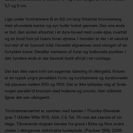
5,7 og 6 cm.
Lige under torshamrene lå en 8,6 cm lang firkantet bronzestang
med afrundede kanter og syv huller lodret gennem. Den ene ende
er but, den anden afsluttet i et dyre-hoved med ovale øjne, overbid
og en bred fure på tværs foran øjnene. I munden er der i et vandret
hul rest af en tosnoet tråd. Hovedet afgrænses mod stangen af en
fortykket krave. Detailler markeres af furer og indborede punkter. I
den tyndere ende er der bevaret textil aftryk i en rustkage.
Der kan ikke være tvivl om sagernes datering til vikingetid. Kniven
er en typisk yngre jernalders form, og torshamrene og dyrehovedet
må placeres mellem 900 og 1100. Det er ikke lykkedes mig at finde
nogen parallel til bronzen med hullerne og snoren, men stilistisk
ligner det sen vikingestil.
Torshammersættet er sammen med kæden i Thumby-Bienebek
grav 7 (Müller-Wille 1976, Abb. 2 & Taf. 31) nok det største af sin
slags. Tilsvarende ringsæt kendes fra grave i Birka og flere andre
steder i vikingernes vidtstrakte tumleplads, (Paulsen 1956, 205ff;