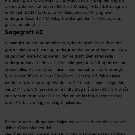
Profilsnit grøft K, vest-øst, Claus Madsen del. / 1. Opfyldning fra
rekonstruktionen af højen i 1936. / 2. Muldlag 1935 / 3. Rævegrav /
4. Stolpehul AN / 5. Græstørv i Vikingehøjen / 6. Opgravet
undergrundssand / 7. Muldlag fra vikingetiden / 8. Undergrund,
gult sandholdigt ler
Søgegrøft AC
Vi mangler nu kun at omtale den sydøstre grøft. Hvor de andre
grøfter viste urørt mark og undergrund indenfor stolpekransen, var
situationen mere kompliceret i denne grøft. Den afrensede
undergrundsoverflade viser flere anlægsspor. V 5-9 opfattes som
stolpehuller, V 5 var 22 cm i diam. med mørkebrun, sortsprængt
fyld, dybde 95 cm. V 6 var 30×28 cm, 6 cm fra V 5, fylden leret
mørkebrun, sortsprængt, dybde cm. V 7 havde samme slags fyld,
var 27×41 cm, V 8 havde brun muldfyld og målte 27×33 cm. V 9 sås
kun som en brun aludskillelse, idet en ret kraftig aldannelse ved
profil AD besværliggjorde iagttagelserne.
Rekonstrueret snit gennem Højen øst-vest med betonhallen over
skibet. Claus Madsen del.
Her lå en typisk “kogegrube” (AG) med ildskørnede sten. Gruben