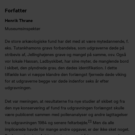
Forfatter
Henrik Thrane
Museumsinspektør
De store arkæologiske fund har det med at være mytedannende, f.
eks. Tutankhamons gravs forbandelse, som udgraverne døde på
stribevis af, Jellinghøjenes grave og mangel på samme, osv. Også
vor lokale Hassan, Ladbyskibet, har sine myter, de manglende bord
i skibet, den plyndrede grav, den dødes identifikation. I dette
tilfælde kan vi næppe klandre den forlængst fjernede døde viking
for at udgraverne begge var døde indenfor seks år efter
udgravningen.
Det var meningen, at resultaterne fra nye studier af skibet og fra
den nye konservering af fund fra udgravningen forlængst skulle
være publiceret sammen med pollenanalyser og andre iagttagelser
[1]
fra udgravningen 1984 og senere feltarbejde.
Men da alle
implicerede havde for mange andre opgaver, er der ikke sket noget.