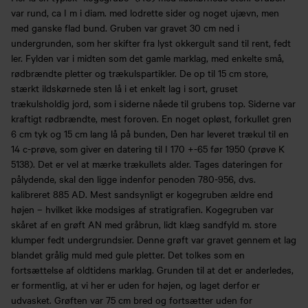
var rund, ca I m i diam. med lodrette sider og noget ujævn, men
med ganske flad bund. Gruben var gravet 30 cm ned i
undergrunden, som her skifter fra lyst okkergult sand til rent, fedt
ler. Fylden var i midten som det gamle marklag, med enkelte små,
rødbrændte pletter og trækulspartikler. De op til 15 cm store,
stærkt ildskørnede sten lå i et enkelt lag i sort, gruset
trækulsholdig jord, som i siderne nåede til grubens top. Siderne var
kraftigt rødbrændte, mest foroven. En noget opløst, forkullet gren
6 cm tyk og 15 cm lang lå på bunden, Den har leveret trækul til en
14 c-prøve, som giver en datering til I 170 +-65 før 1950 (prøve K
5138). Det er vel at mærke trækullets alder. Tages dateringen for
pålydende, skal den ligge indenfor penoden 780-956, dvs.
kalibreret 885 AD. Mest sandsynligt er kogegruben ældre end
højen – hvilket ikke modsiges af stratigrafien. Kogegruben var
skåret af en grøft AN med gråbrun, lidt klæg sandfyld m. store
klumper fedt undergrundsier. Denne grøft var gravet gennem et lag
blandet grålig muld med gule pletter. Det tolkes som en
fortsættelse af oldtidens marklag. Grunden til at det er anderledes,
er formentlig, at vi her er uden for højen, og laget derfor er
udvasket. Grøften var 75 cm bred og fortsætter uden for