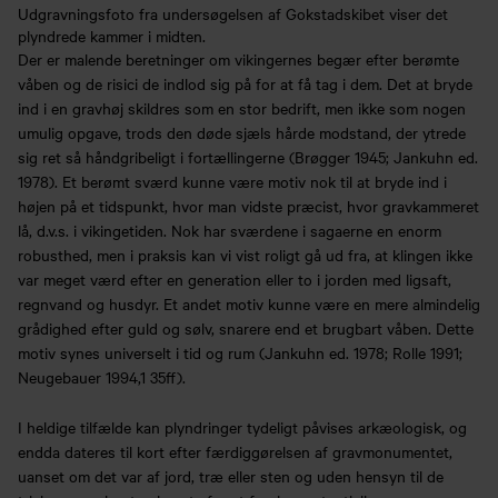
Udgravningsfoto fra undersøgelsen af Gokstadskibet viser det
plyndrede kammer i midten.
Der er malende beretninger om vikingernes begær efter berømte
våben og de risici de indlod sig på for at få tag i dem. Det at bryde
ind i en gravhøj skildres som en stor bedrift, men ikke som nogen
umulig opgave, trods den døde sjæls hårde modstand, der ytrede
sig ret så håndgribeligt i fortællingerne (Brøgger 1945; Jankuhn ed.
1978). Et berømt sværd kunne være motiv nok til at bryde ind i
højen på et tidspunkt, hvor man vidste præcist, hvor gravkammeret
lå, d.v.s. i vikingetiden. Nok har sværdene i sagaerne en enorm
robusthed, men i praksis kan vi vist roligt gå ud fra, at klingen ikke
var meget værd efter en generation eller to i jorden med ligsaft,
regnvand og husdyr. Et andet motiv kunne være en mere almindelig
grådighed efter guld og sølv, snarere end et brugbart våben. Dette
motiv synes universelt i tid og rum (Jankuhn ed. 1978; Rolle 1991;
Neugebauer 1994,1 35ff).
I heldige tilfælde kan plyndringer tydeligt påvises arkæologisk, og
endda dateres til kort efter færdiggørelsen af gravmonumentet,
uanset om det var af jord, træ eller sten og uden hensyn til de