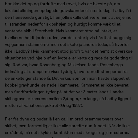
brække det op og fordufte med rovet, hvis de blæste på, om
lokalbefolkningen opdagede gravskænderiet næste dag. Ladby lå i
den henseende gunstigt. I en jolle skulle det være nemt at sejle ind
til stranden nedenfor skibshøjen og hurtigt komme væk til et
ventende skib i Storebælt. Hvis kammeret stod så intakt, at
bjælkerne holdt jorden uden, var det naturligvis hårdt at hugge sig
vej gennem stammerne, men det skete jo andre steder, så hvorfor
ikke i Ladby? Hvis kammeret stod jordfrit, var det nemt at overskue
situationen ved hjælp af en lygte eller kerte og rage de gode ting til
sig. Rod var, hvad Rosenberg og Mikkelsen fandt. Rosenbergs
indmåling af stumperne viser tydeligt, hvor spredt stumperne fra
de enkelte genstande lå. Det virker, som om man havde sluppet et
kobbel gravhunde løs nede i kammeret. Kammeret er ikke bevaret,
men fundfordelingen tyder på, at det var 3 meter langt. I andre
skibsgrave er kamrene mellem 2,4 og 4,7 m lange, så Ladby ligger i
midten af variationsspektret (Grieg 1937).
Fjer fra dyne og puder lå i en ca. I m bred bræmme tværs over
skibet, men formentlig er ikke alle spredte dun fundet. Når de ikke
er rådnet, må det skyldes kontakten med skroget og jernresterne.