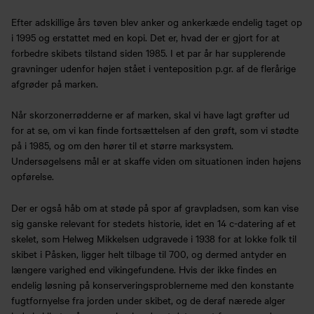
Efter adskillige års tøven blev anker og ankerkæde endelig taget op
i 1995 og erstattet med en kopi. Det er, hvad der er gjort for at
forbedre skibets tilstand siden 1985. I et par år har supplerende
gravninger udenfor højen stået i venteposition p.gr. af de flerårige
afgrøder på marken.
Når skorzonerrødderne er af marken, skal vi have lagt grøfter ud
for at se, om vi kan finde fortsættelsen af den grøft, som vi stødte
på i 1985, og om den hører til et større marksystem.
Undersøgelsens mål er at skaffe viden om situationen inden højens
opførelse.
Der er også håb om at støde på spor af gravpladsen, som kan vise
sig ganske relevant for stedets historie, idet en 14 c-datering af et
skelet, som Helweg Mikkelsen udgravede i 1938 for at lokke folk til
skibet i Påsken, ligger helt tilbage til 700, og dermed antyder en
længere varighed end vikingefundene. Hvis der ikke findes en
endelig løsning på konserveringsproblerneme med den konstante
fugtfornyelse fra jorden under skibet, og de deraf nærede alger