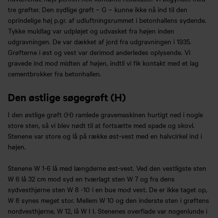
tre grøfter. Den sydlige grøft – G – kunne ikke nå ind til den
oprindelige høj p.gr. af udluftningsrummet i betonhallens sydende.
Tykke muldlag var udpløjet og udvasket fra højen inden
udgravningen. De var dækket af jord fra udgravningen i 1935.
Grøfterne i øst og vest var derimod anderledes oplysende. Vi
gravede ind mod midten af højen, indtil vi fik kontakt med et lag
cementbrokker fra betonhallen.
Den østlige søgegrøft (H)
I den østlige grøft (H) ramlede gravemaskinen hurtigt ned i nogle
store sten, så vi blev nødt til at fortsætte med spade og skovl.
Stenene var store og lå på række øst-vest med en halvcirkel ind i
højen.
Stenene W 1-6 lå med længderne øst-vest. Ved den vestligste sten
W 6 lå 32 cm mod syd en tværlagt sten W 7 og fra dens
sydvesthjørne sten W 8 -10 i en bue mod vest. De er ikke taget op,
W 8 synes meget stor. Mellem W 10 og den inderste sten i grøftens
nordvesthjørne, W 12, lå W I I. Stenenes overflade var nogenlunde i