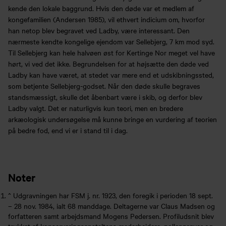
kende den lokale baggrund. Hvis den døde var et medlem af
kongefamilien (Andersen 1985), vil ethvert indicium om, hvorfor
han netop blev begravet ved Ladby, være interessant. Den
nærmeste kendte kongelige ejendom var Sellebjerg, 7 km mod syd.
Til Sellebjerg kan hele halvøen øst for Kertinge Nor meget vel have
hørt, vi ved det ikke. Begrundelsen for at højsætte den døde ved
Ladby kan have været, at stedet var mere end et udskibningssted,
som betjente Sellebjerg-godset. Når den døde skulle begraves
standsmæssigt, skulle det åbenbart være i skib, og derfor blev
Ladby valgt. Det er naturligvis kun teori, men en bredere
arkæologisk undersøgelse må kunne bringe en vurdering af teorien
på bedre fod, end vi er i stand til i dag.
Noter
^
Udgravningen har FSM j. nr. 1923, den foregik i perioden 18 sept.
– 28 nov. 1984, ialt 68 manddage. Deltagerne var Claus Madsen og
Køb årskort
Forskning
forfatteren samt arbejdsmand Mogens Pedersen. Profiludsnit blev
trukket af konserveringsanstaltens medarbejdere, pollenprøver og