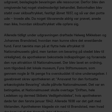
udgravet, beslaglagde bevaringen alle ressourcer. Derfor blev den
omgivende høj noget stedmoderligt behandlet. Betonhallen blev
støbt over skibsaftrykket, festligt åbnet 1937, og så var den potte
ude – troede alle. Da noget tilsvarende aldrig var prøvet, anede
man ikke, hvordan skibsaftrykket ville opføre sig.
Allerede tidligt under udgravningen drøftede Helweg Mikkelsen og
Johannes Brøndsted, hvordan man kunne sikre det enestående
fund. Først tænkte man på at flytte hele aftrykket til
Nationalmuseets gård, men tanken om bevaring på stedet blev til
virkelighed, da apothekeren bekostede indkapslingen og forærede
den nye attraktion til Nationalmuseet. Der blev lavet en ordning,
som tilgodeså det lokale museum, Fyns Stiftsmuseum, som
gennem nogle år fik penge fra overskuddet til sine undersøgelser. I
gavebrevet skrev apothekeren at: “Ansvaret for den fortsatte
arkæologiske Bevaring” skulle påhvile Nationalmuseet. Det var en
betingelse, at Nationalmuseet skulle overtage “Driften, hele
Ledelsen og dermed Skibets Vedligeholdelse”, hvis apothekeren
døde før den første januar 1942. Allerede 1938 var det galt med
tilstanden. Apothekeren klagede sin nød til Brøndsted, men hvad
der kom ud af det, fremgår ikke af brevene.