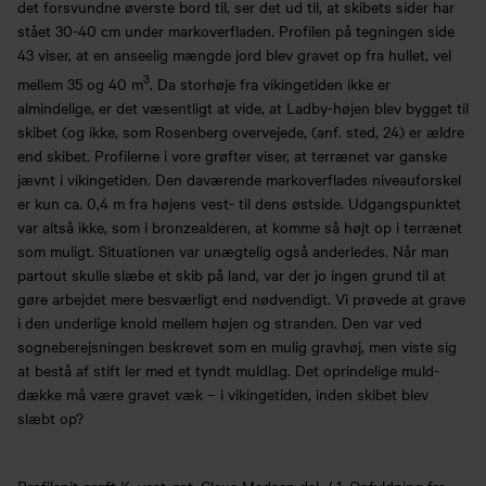
det forsvundne øverste bord til, ser det ud til, at skibets sider har
stået 30-40 cm under markoverfladen. Profilen på tegningen side
43 viser, at en anseelig mængde jord blev gravet op fra hullet, vel
3
mellem 35 og 40 m
. Da storhøje fra vikingetiden ikke er
almindelige, er det væsentligt at vide, at Ladby-højen blev bygget til
skibet (og ikke, som Rosenberg overvejede, (anf. sted, 24) er ældre
end skibet. Profilerne i vore grøfter viser, at terrænet var ganske
jævnt i vikingetiden. Den daværende markoverflades niveauforskel
er kun ca. 0,4 m fra højens vest- til dens østside. Udgangspunktet
var altså ikke, som i bronzealderen, at komme så højt op i terrænet
som muligt. Situationen var unægtelig også anderledes. Når man
partout skulle slæbe et skib på land, var der jo ingen grund til at
gøre arbejdet mere besværligt end nødvendigt. Vi prøvede at grave
i den underlige knold mellem højen og stranden. Den var ved
sogneberejsningen beskrevet som en mulig gravhøj, men viste sig
at bestå af stift ler med et tyndt muldlag. Det oprindelige muld-
dække må være gravet væk – i vikingetiden, inden skibet blev
slæbt op?