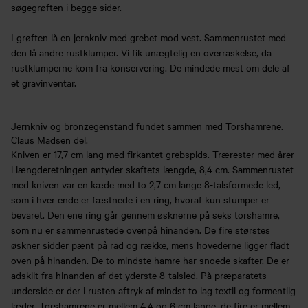
søgegrøften i begge sider.
I grøften lå en jernkniv med grebet mod vest. Sammenrustet med
den lå andre rustklumper. Vi fik unægtelig en overraskelse, da
rustklumperne kom fra konservering. De mindede mest om dele af
et gravinventar.
Jernkniv og bronzegenstand fundet sammen med Torshamrene.
Claus Madsen del.
Kniven er 17,7 cm lang med firkantet grebspids. Trærester med årer
i længderetningen antyder skaftets længde, 8,4 cm. Sammenrustet
med kniven var en kæde med to 2,7 cm lange 8-talsformede led,
som i hver ende er fæstnede i en ring, hvoraf kun stumper er
bevaret. Den ene ring går gennem øsknerne på seks torshamre,
som nu er sammenrustede ovenpå hinanden. De fire størstes
øskner sidder pænt på rad og række, mens hovederne ligger fladt
oven på hinanden. De to mindste hamre har snoede skafter. De er
adskilt fra hinanden af det yderste 8-talsled. På præparatets
underside er der i rusten aftryk af mindst to lag textil og formentlig
læder, Torshamrene er mellem 4,4 og 6 cm lange, de fire er mellem