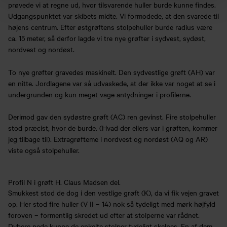
prøvede vi at regne ud, hvor tilsvarende huller burde kunne findes.
Udgangspunktet var skibets midte. Vi formodede, at den svarede til
højens centrum. Efter østgrøftens stolpehuller burde radius være
ca. 15 meter, så derfor lagde vi tre nye grøfter i sydvest, sydøst,
nordvest og nordøst.
To nye grøfter gravedes maskinelt. Den sydvestlige grøft (AH) var
en nitte. Jordlagene var så udvaskede, at der ikke var noget at se i
undergrunden og kun meget vage antydninger i profilerne.
Derimod gav den sydøstre grøft (AC) ren gevinst. Fire stolpehuller
stod præcist, hvor de burde. (Hvad der ellers var i grøften, kommer
jeg tilbage til). Extragrøfteme i nordvest og nordøst (AQ og AR)
viste også stolpehuller.
Profil N i grøft H. Claus Madsen del.
Smukkest stod de dog i den vestlige grøft (K), da vi fik vejen gravet
op. Her stod fire huller (V II – 14) nok så tydeligt med mørk højfyld
foroven – formentlig skredet ud efter at stolperne var rådnet.
Dybere nede kunne de enkelte stolper tydeligt skelnes. En af dem