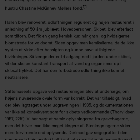
[1]
hustru Chastine McKinney Møllers fond.
Hallen blev renoveret, udluftningen reguleret og højen restaureret i
anledning af 50 års jubilæet. Hovedpersonen, Skibet, blev efterladt
som tilforn. Det fik en gang kemisk kur, når grøn- og hvidalgerne
blomstrede for voldsomt. Siden opgav man kemikalierne, da de ikke
syntes at virke efter hensigten og kunne have utilsigtede
bivirkninger. Så længe der er fri adgang ned i jorden under skibet,
vil der ske en konstant transport af vand og organismer op i
skibsaftrykket. Det har den forbedrede udluftning ikke kunnet
neutralisere.
Stiftsmuseets opgave ved restaureringen blev at undersøge, om
højens nuværende ovale form var korrekt. Det var tilfældigt, hvad
der blev iagttaget under udgravningen i 1935, og dokumentationen
var ikke så konsekvent som for skibets vedkommende (Thorvildsen
1957, 22ff). Vi har søgt at samle oplysningerne fra gravebøgerne,
men det bliver man ikke meget klogere af. Stenlægningerne virker
mere forvirrende end oplysende. Derimod gav søgegrøfter i den
nuværende højs periferi helt kontante resultater. Vi begyndte med