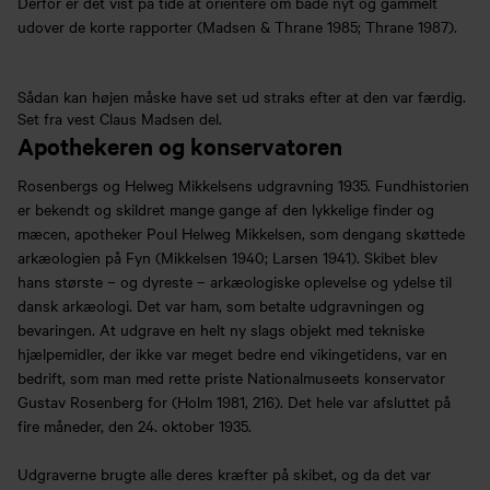
Derfor er det vist på tide at orientere om både nyt og gammelt
udover de korte rapporter (Madsen & Thrane 1985; Thrane 1987).
Sådan kan højen måske have set ud straks efter at den var færdig.
Set fra vest Claus Madsen del.
Apothekeren og konservatoren
Rosenbergs og Helweg Mikkelsens udgravning 1935. Fundhistorien
er bekendt og skildret mange gange af den lykkelige finder og
mæcen, apotheker Poul Helweg Mikkelsen, som dengang skøttede
arkæologien på Fyn (Mikkelsen 1940; Larsen 1941). Skibet blev
hans største – og dyreste – arkæologiske oplevelse og ydelse til
dansk arkæologi. Det var ham, som betalte udgravningen og
bevaringen. At udgrave en helt ny slags objekt med tekniske
hjælpemidler, der ikke var meget bedre end vikingetidens, var en
bedrift, som man med rette priste Nationalmuseets konservator
Gustav Rosenberg for (Holm 1981, 216). Det hele var afsluttet på
fire måneder, den 24. oktober 1935.
Udgraverne brugte alle deres kræfter på skibet, og da det var