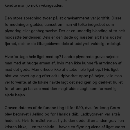
kendte man jo nok i vikingetiden.
Den store spredning tyder på, at gravkammeret var jordfrit. Disse
formodninger gælder, uanset om man vil tolke indgrebet som
plyndring eller genbegravelse. Der er en underlig blanding af to helt
modsatte tendenser. Dels er den døde og næsten alt hans udstyr
fjernet, dels er de tilbageblevne dele af udstyret voldeligt ødelagt.
Hvorfor tage hele liget med op? I andre plyndrede grave nøjedes
man med at hugge armen af, hvis man ikke kunne få armringen af
med det gode. Man orkede ikke at slæbe hele liget op. Hvis liget
blot var hevet op og efterladt udplyndret oppe på højen, ville man
vel forvente, at de lokale havde lagt det ned igen og dækket hullet
for at undgå ballade med den magtfulde slægt, som formentlig
ejede højen.
Graven dateres af de fundne ting til før 950, dvs. før kong Gorm
blev begravet i Jelling og før Haralds dåb. Ladbygraven var altså
hedensk. Hvis formålet var at flytte den døde til en anden grav i en
kristen kirke, – en translatio – havde en flytning alene af liget været