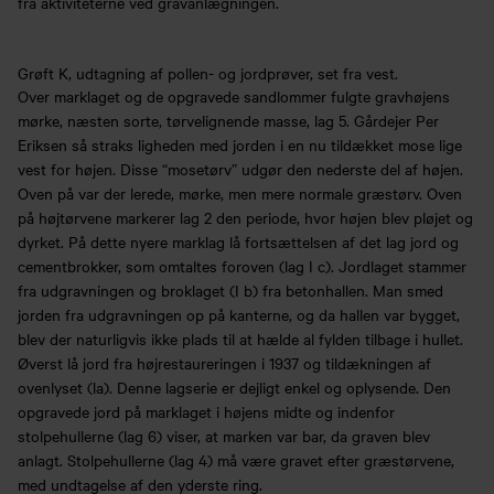
fra aktiviteterne ved gravanlægningen.
Grøft K, udtagning af pollen- og jordprøver, set fra vest.
Over marklaget og de opgravede sandlommer fulgte gravhøjens
mørke, næsten sorte, tørvelignende masse, lag 5. Gårdejer Per
Eriksen så straks ligheden med jorden i en nu tildækket mose lige
vest for højen. Disse “mosetørv” udgør den nederste del af højen.
Oven på var der lerede, mørke, men mere normale græstørv. Oven
på højtørvene markerer lag 2 den periode, hvor højen blev pløjet og
dyrket. På dette nyere marklag lå fortsættelsen af det lag jord og
cementbrokker, som omtaltes foroven (lag I c). Jordlaget stammer
fra udgravningen og broklaget (I b) fra betonhallen. Man smed
jorden fra udgravningen op på kanterne, og da hallen var bygget,
blev der naturligvis ikke plads til at hælde al fylden tilbage i hullet.
Øverst lå jord fra højrestaureringen i 1937 og tildækningen af
ovenlyset (la). Denne lagserie er dejligt enkel og oplysende. Den
opgravede jord på marklaget i højens midte og indenfor
stolpehullerne (lag 6) viser, at marken var bar, da graven blev
anlagt. Stolpehullerne (lag 4) må være gravet efter græstørvene,
med undtagelse af den yderste ring.