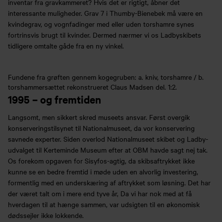
inventar fra gravkammeret? Hvis det er rigtigt, åbner det
interessante muligheder. Grav 7 i Thumby-Bienebek må være en
kvindegrav, og vognfadinger med eller uden torshamre synes
fortrinsvis brugt til kvinder. Dermed nærmer vi os Ladbyskibets
tidligere omtalte gåde fra en ny vinkel.
Fundene fra grøften gennem kogegruben: a. kniv, torshamre / b.
torshammersættet rekonstrueret Claus Madsen del. 1:2.
1995 – og fremtiden
Langsomt, men sikkert skred museets ansvar. Først overgik
konserveringstilsynet til Nationalmuseet, da vor konservering
savnede experter. Siden overlod Nationalmuseet skibet og Ladby-
udvalget til Kerteminde Museum efter at OBM havde sagt nej tak.
Os forekom opgaven for Sisyfos-agtig, da skibsaftrykket ikke
kunne se en bedre fremtid i møde uden en alvorlig investering,
formentlig med en underskæring af aftrykket som løsning. Det har
der været talt om i mere end tyve år, Da vi har nok med at få
hverdagen til at hænge sammen, var udsigten til en økonomisk
dødssejler ikke lokkende.