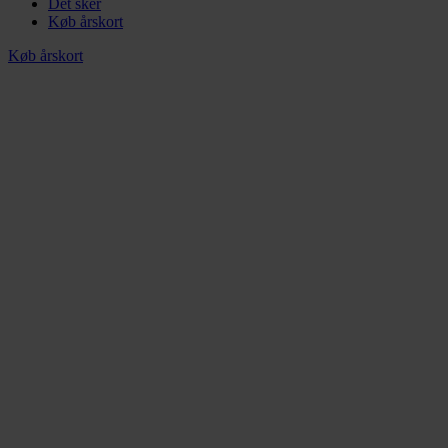
Det sker
Køb årskort
Køb årskort