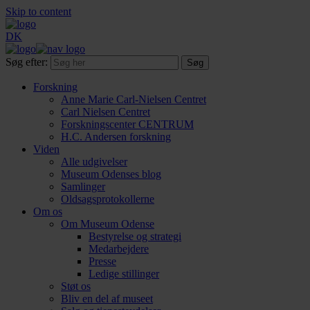
Skip to content
DK
Søg efter:
Forskning
Anne Marie Carl-Nielsen Centret
Carl Nielsen Centret
Forsknings­center CENTRUM
H.C. Andersen forskning
Viden
Alle udgivelser
Museum Odenses blog
Samlinger
Oldsagsprotokollerne
Om os
Om Museum Odense
Bestyrelse og strategi
Medarbejdere
Presse
Ledige stillinger
Støt os
Bliv en del af museet