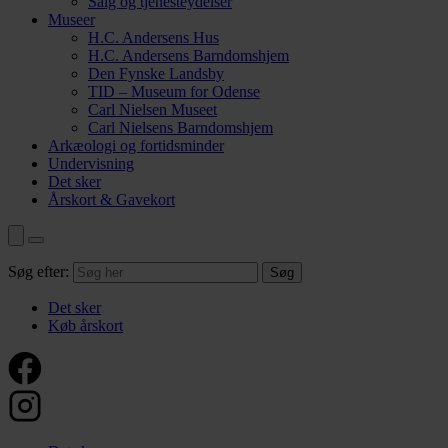
Salg og tjenesteydelser
Museer
H.C. Andersens Hus
H.C. Andersens Barndomshjem
Den Fynske Landsby
TID – Museum for Odense
Carl Nielsen Museet
Carl Nielsens Barndomshjem
Arkæologi og fortidsminder
Undervisning
Det sker
Årskort & Gavekort
Søg efter:
Det sker
Køb årskort