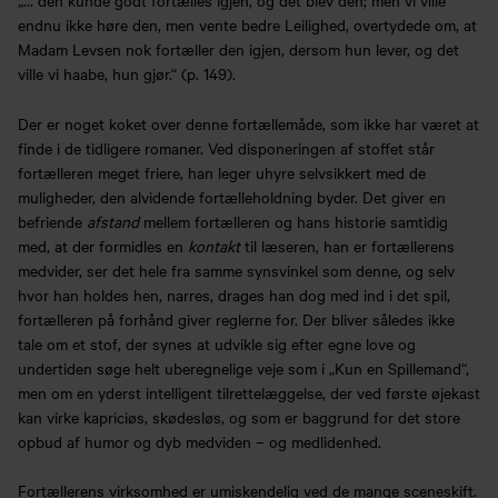
„… den kunde godt fortælles igjen, og det blev den; men vi ville
endnu ikke høre den, men vente bedre Leilighed, overtydede om, at
Madam Levsen nok fortæller den igjen, dersom hun lever, og det
ville vi haabe, hun gjør.“ (p. 149).
Der er noget koket over denne fortællemåde, som ikke har været at
finde i de tidligere romaner. Ved disponeringen af stoffet står
fortælleren meget friere, han leger uhyre selvsikkert med de
muligheder, den alvidende fortælleholdning byder. Det giver en
befriende
afstand
mellem fortælleren og hans historie samtidig
med, at der formidles en
kontakt
til læseren, han er fortællerens
medvider, ser det hele fra samme synsvinkel som denne, og selv
hvor han holdes hen, narres, drages han dog med ind i det spil,
fortælleren på forhånd giver reglerne for. Der bliver således ikke
tale om et stof, der synes at udvikle sig efter egne love og
undertiden søge helt uberegnelige veje som i „Kun en Spillemand“,
men om en yderst intelligent tilrettelæggelse, der ved første øjekast
kan virke kapriciøs, skødesløs, og som er baggrund for det store
opbud af humor og dyb medviden – og medlidenhed.
Fortællerens virksomhed er umiskendelig ved de mange sceneskift.