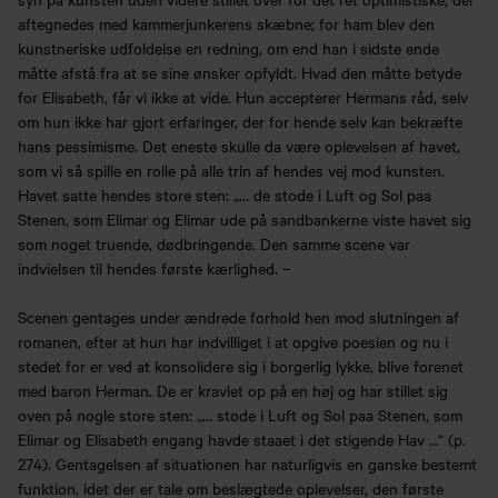
aftegnedes med kammerjunkerens skæbne; for ham blev den
kunstneriske udfoldelse en redning, om end han i sidste ende
måtte afstå fra at se sine ønsker opfyldt. Hvad den måtte betyde
for Elisabeth, får vi ikke at vide. Hun accepterer Hermans råd, selv
om hun ikke har gjort erfaringer, der for hende selv kan bekræfte
hans pessimisme. Det eneste skulle da være oplevelsen af havet,
som vi så spille en rolle på alle trin af hendes vej mod kunsten.
Havet satte hendes store sten: „… de stode i Luft og Sol paa
Stenen, som Elimar og Elimar ude på sandbankerne viste havet sig
som noget truende, dødbringende. Den samme scene var
indvielsen til hendes første kærlighed. –
Scenen gentages under ændrede forhold hen mod slutningen af
romanen, efter at hun har indvilliget i at opgive poesien og nu i
stedet for er ved at konsolidere sig i borgerlig lykke, blive forenet
med baron Herman. De er kravlet op på en høj og har stillet sig
oven på nogle store sten: „… stode i Luft og Sol paa Stenen, som
Elimar og Elisabeth engang havde staaet i det stigende Hav …“ (p.
274). Gentagelsen af situationen har naturligvis en ganske bestemt
funktion, idet der er tale om beslægtede oplevelser, den første