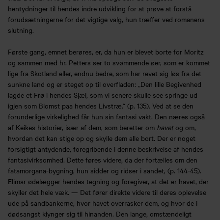
hentydninger til hendes indre udvikling for at prøve at forstå
forudsætningerne for det vigtige valg, hun træffer ved romanens
slutning.
Første gang, emnet berøres, er, da hun er blevet borte for Moritz
og sammen med hr. Petters ser to svømmende øer, som er kommet
lige fra Skotland eller, endnu bedre, som har revet sig løs fra det
sunkne land og er steget op til overfladen: „Den lille Begivenhed
lagde et Frø i hendes Sjæl, som vi senere skulle see springe ud
igjen som Blomst paa hendes Livstræ.“ (p. 135). Ved at se den
forunderlige virkelighed får hun sin fantasi vakt. Den næres også
af Keikes historier, især af dem, som beretter om
havet
og om,
hvordan det kan stige op og skylle dem alle bort. Der er noget
forsigtigt antydende, foregribende i denne beskrivelse af hendes
fantasivirksomhed. Dette føres videre, da der fortælles om den
fatamorgana-bygning, hun sidder og ridser i sandet, (p. 144-45).
Elimar ødelægger hendes tegning og foregiver, at det er havet, der
skyller det hele væk. — Det fører direkte videre til deres oplevelse
ude på sandbankerne, hvor havet overrasker dem, og hvor de i
dødsangst klynger sig til hinanden. Den lange, omstændeligt