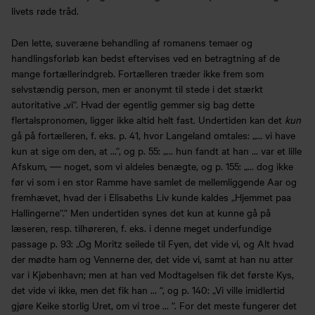
livets røde tråd.
Den lette, suveræne behandling af romanens temaer og
handlingsforløb kan bedst eftervises ved en betragtning af de
mange fortællerindgreb. Fortælleren træder ikke frem som
selvstændig person, men er anonymt til stede i det stærkt
autoritative „vi“. Hvad der egentlig gemmer sig bag dette
flertalspronomen, ligger ikke altid helt fast. Undertiden kan det
kun
gå på fortælleren, f. eks. p. 41, hvor Langeland omtales: „… vi have
kun at sige om den, at …“, og p. 55: „… hun fandt at han … var et lille
Afskum, ― noget, som vi aldeles benægte, og p. 155: „… dog ikke
før vi som i en stor Ramme have samlet de mellemliggende Aar og
fremhævet, hvad der i Elisabeths Liv kunde kaldes „Hjemmet paa
Hallingerne“.“ Men undertiden synes det kun at kunne gå på
læseren, resp. tilhøreren, f. eks. i denne meget underfundige
passage p. 93: „Og Moritz seilede til Fyen, det vide vi, og Alt hvad
der mødte ham og Vennerne der, det vide vi, samt at han nu atter
var i Kjøbenhavn; men at han ved Modtagelsen fik det første Kys,
det vide vi ikke, men det fik han … “, og p. 140: „Vi ville imidlertid
gjøre Keike storlig Uret, om vi troe … “. For det meste fungerer det