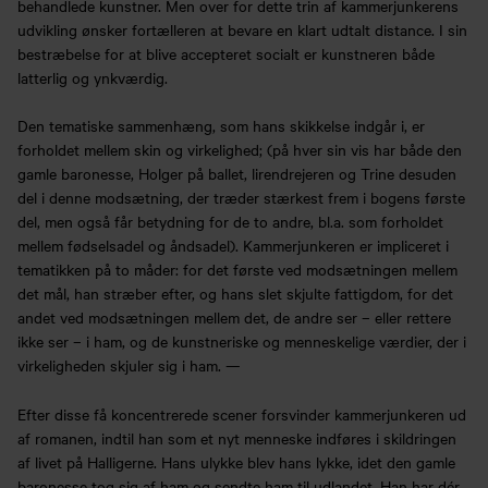
behandlede kunstner. Men over for dette trin af kammerjunkerens
udvikling ønsker fortælleren at bevare en klart udtalt distance. I sin
bestræbelse for at blive accepteret socialt er kunstneren både
latterlig og ynkværdig.
Den tematiske sammenhæng, som hans skikkelse indgår i, er
forholdet mellem skin og virkelighed; (på hver sin vis har både den
gamle baronesse, Holger på ballet, lirendrejeren og Trine desuden
del i denne modsætning, der træder stærkest frem i bogens første
del, men også får betydning for de to andre, bl.a. som forholdet
mellem fødselsadel og åndsadel). Kammerjunkeren er impliceret i
tematikken på to måder: for det første ved modsætningen mellem
det mål, han stræber efter, og hans slet skjulte fattigdom, for det
andet ved modsætningen mellem det, de andre ser – eller rettere
ikke ser – i ham, og de kunstneriske og menneskelige værdier, der i
virkeligheden skjuler sig i ham. —
Efter disse få koncentrerede scener forsvinder kammerjunkeren ud
af romanen, indtil han som et nyt menneske indføres i skildringen
af livet på Halligerne. Hans ulykke blev hans lykke, idet den gamle
baronesse tog sig af ham og sendte ham til udlandet. Han har dér