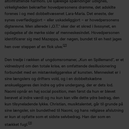
altomfattende harmoni. De sjælelige spændinger udlignes,
virkeligheden bekræfter hovedpersonens drømme, det adskilte
forenes i og med dobbeltvæsenet Lara-Maria. Det eneste, der
synes overflødiggjort – eller uskadeliggjort – er hovedpersonens
digterevne. Men allerede i „O.T.“ sker der et skred i livssynet, en
opdagelse af de mørke sider af menneskesindet. Hovedpersonen
identificerer sig med Mazeppa, der nøgen, bundet til en hest jages
[2]
hen over steppen af en flok ulve.
Den tredje i rækken af ungdomsromaner, „Kun en Spillemand“, er et
vidnesbyrd om den totale krise, en omfattende desillusionering
forbundet med en mistænkeliggørelse af kunsten. Mennesket er i
sine længslers og drifters vold, og i en dobbeltskæbne
anskueliggøres den indre og ydre undergang, der er dets lod.
Naomi opnår en høj social position, men først da hun er blevet
berøvet al indre værdi og nu kun kan ville dette ydre bedrag, den
kun tilsyneladende lykke. Christian, musiktalentet, går til grunde på
sine længsler, sin bundethed til Naomi, og hans religiøse afslutning
er kun at opfatte som et sidste selvbedrag. Han dør som en
[3]
stækket fugl.