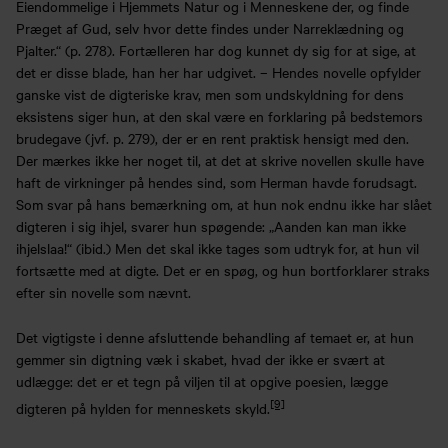
Eiendommelige i Hjemmets Natur og i Menneskene der, og finde
Præget af Gud, selv hvor dette findes under Narreklædning og
Pjalter.“ (p. 278). Fortælleren har dog kunnet dy sig for at sige, at
det er disse blade, han her har udgivet. – Hendes novelle opfylder
ganske vist de digteriske krav, men som undskyldning for dens
eksistens siger hun, at den skal være en forklaring på bedstemors
brudegave (jvf. p. 279), der er en rent praktisk hensigt med den.
Der mærkes ikke her noget til, at det at skrive novellen skulle have
haft de virkninger på hendes sind, som Herman havde forudsagt.
Som svar på hans bemærkning om, at hun nok endnu ikke har slået
digteren i sig ihjel, svarer hun spøgende: „Aanden kan man ikke
ihjelslaa!“ (ibid.) Men det skal ikke tages som udtryk for, at hun vil
fortsætte med at digte. Det er en spøg, og hun bortforklarer straks
efter sin novelle som nævnt.
Det vigtigste i denne afsluttende behandling af temaet er, at hun
gemmer sin digtning væk i skabet, hvad der ikke er svært at
udlægge: det er et tegn på viljen til at opgive poesien, lægge
[9]
digteren på hylden for menneskets skyld.
Køb årskort
Forskning