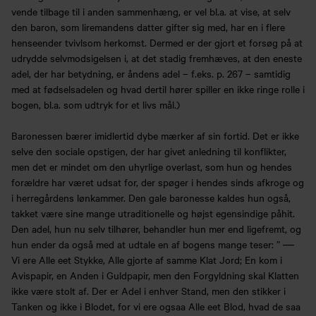
vende tilbage til i anden sammenhæng, er vel bl.a. at vise, at selv
den baron, som liremandens datter gifter sig med, har en i flere
henseender tvivlsom herkomst. Dermed er der gjort et forsøg på at
udrydde selvmodsigelsen i, at det stadig fremhæves, at den eneste
adel, der har betydning, er åndens adel – f.eks. p. 267 – samtidig
med at fødselsadelen og hvad dertil hører spiller en ikke ringe rolle i
bogen, bl.a. som udtryk for et livs mål.)
Baronessen bærer imidlertid dybe mærker af sin fortid. Det er ikke
selve den sociale opstigen, der har givet anledning til konflikter,
men det er mindet om den uhyrlige overlast, som hun og hendes
forældre har været udsat for, der spøger i hendes sinds afkroge og
i herregårdens lønkammer. Den gale baronesse kaldes hun også,
takket være sine mange utraditionelle og højst egensindige påhit.
Den adel, hun nu selv tilhører, behandler hun mer end ligefremt, og
hun ender da også med at udtale en af bogens mange teser: ” ―
Vi ere Alle eet Stykke, Alle gjorte af samme Klat Jord; En kom i
Avispapir, en Anden i Guldpapir, men den Forgyldning skal Klatten
ikke være stolt af. Der er Adel i enhver Stand, men den stikker i
Tanken og ikke i Blodet, for vi ere ogsaa Alle eet Blod, hvad de saa