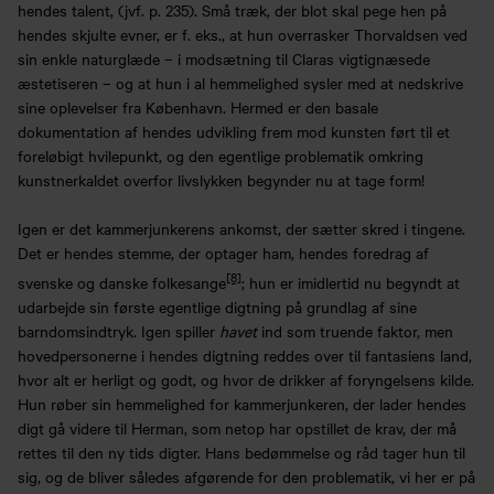
hendes talent, (jvf. p. 235). Små træk, der blot skal pege hen på
hendes skjulte evner, er f. eks., at hun overrasker Thorvaldsen ved
sin enkle naturglæde – i modsætning til Claras vigtignæsede
æstetiseren – og at hun i al hemmelighed sysler med at nedskrive
sine oplevelser fra København. Hermed er den basale
dokumentation af hendes udvikling frem mod kunsten ført til et
foreløbigt hvilepunkt, og den egentlige problematik omkring
kunstnerkaldet overfor livslykken begynder nu at tage form!
Igen er det kammerjunkerens ankomst, der sætter skred i tingene.
Det er hendes stemme, der optager ham, hendes foredrag af
[8]
svenske og danske folkesange
; hun er imidlertid nu begyndt at
udarbejde sin første egentlige digtning på grundlag af sine
barndomsindtryk. Igen spiller
havet
ind som truende faktor, men
hovedpersonerne i hendes digtning reddes over til fantasiens land,
hvor alt er herligt og godt, og hvor de drikker af foryngelsens kilde.
Hun røber sin hemmelighed for kammerjunkeren, der lader hendes
digt gå videre til Herman, som netop har opstillet de krav, der må
rettes til den ny tids digter. Hans bedømmelse og råd tager hun til
sig, og de bliver således afgørende for den problematik, vi her er på