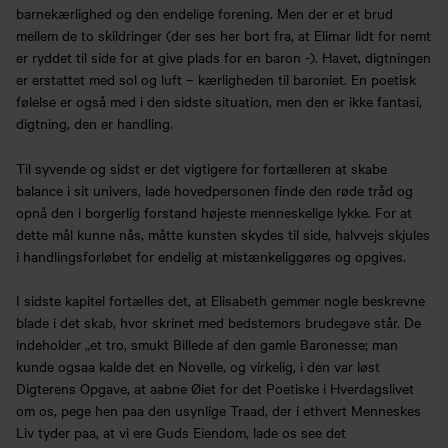
barnekærlighed og den endelige forening. Men der er et brud
mellem de to skildringer (der ses her bort fra, at Elimar lidt for nemt
er ryddet til side for at give plads for en baron -). Havet, digtningen
er erstattet med sol og luft – kærligheden til baroniet. En poetisk
følelse er også med i den sidste situation, men den er ikke fantasi,
digtning, den er handling.
Til syvende og sidst er det vigtigere for fortælleren at skabe
balance i sit univers, lade hovedpersonen finde den røde tråd og
opnå den i borgerlig forstand højeste menneskelige lykke. For at
dette mål kunne nås, måtte kunsten skydes til side, halvvejs skjules
i handlingsforløbet for endelig at mistænkeliggøres og opgives.
I sidste kapitel fortælles det, at Elisabeth gemmer nogle beskrevne
blade i det skab, hvor skrinet med bedstemors brudegave står. De
indeholder „et tro, smukt Billede af den gamle Baronesse; man
kunde ogsaa kalde det en Novelle, og virkelig, i den var løst
Digterens Opgave, at aabne Øiet for det Poetiske i Hverdagslivet
om os, pege hen paa den usynlige Traad, der i ethvert Menneskes
Liv tyder paa, at vi ere Guds Eiendom, lade os see det