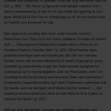
stemme skal uddannes til operaen, hvad der dog ikke bliver tale om
(jvf. p. 164). – Når disse og lignende små detaljer trækkes frem i
denne sammenhæng, er det for at vise, hvad det egentlig er, hun
giver afkald på til slut. Der er virkelig lagt op til, at hun kunne have
en fremtid som kunstner for sig!
Den afgørende vending sker først under hendes ophold i
København hos Trine, hvor hun hører dykkeren fortælle om
havets
dyb:
„… i Skomagerens fattige Stue lagdes denne Aften et nyt
Aandens Frøkorn i hendes Sjæl.“ (p. 220). Såvel hendes egne
poetiske erfaringer som de fortællinger, der slår rod i hendes
fantasi, synes alle at have tilknytning til
havet,
noget på én gang
farefuldt og spændende, noget der både rummer mulighed for
undergang og for nye opdagelser. „Det var Phantasien, som i sin
uendelige Kraft første Gang ved forandret Sted, ved Contrasten i
Omgivelsen, begyndte at løfte sig.“ (ibid.) Dykkerens oplevelser står
for hende, som var de taget ud af Walter Scotts romaner: „… det
maatte jo kunne nedskrives, blive en heel Historie til at trykke, en
Historie fra Havet.“ (p. 221).
Det kan igen bemærkes, hvordan den poetiske oplevelse, det