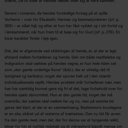
stærkt. De to sider af hendes væsen viser sig at høre sammen.
Senere i romanen, da hendes forskellige forsøg på at spille
Vorherre – over for Elisabeth, Herman og kammerjunkeren (jvf. p.
269) – er slået fejl, og efter at hun har fået ryddet op i sin fortid og
i lønkammeret, når hun frem til at bøje sig for Gud (jvf. p. 276). En
bizar karakter finder i leje igen.
Det, der er afgørende ved skildringen af hende, er, at der er lagt
afstand mellem fortælleren og hende. Selv om både medfølelse og
indignation skal vækkes på hendes vegne, er hun hele tiden set
som „den gamle underlige Kone“ (ibid.), der er virkelig råd til
lystighed og karikatur, noget der spores helt ud i den stærkt
individualiserede replik. Hendes problem står fortælleren nær, men
han har samtidig kunnet gøre sig fri af det, tage forbehold over for
hendes sjæls abnormitet. Hun er den gamle tid, noget der må
overstås; der sættes skel mellem før og nu, men på samme tid
gøres det klart, at der er en sammenhæng. Bedstemors brudegave
er en ske, skåret ud af resterne af træhesten. Den ny tid får arven
fra den gamle med, men det, der for denne var et tyngende relikt,
bliver for hin et nyttigt redskab og ét vidnesbyrd blandt mange om