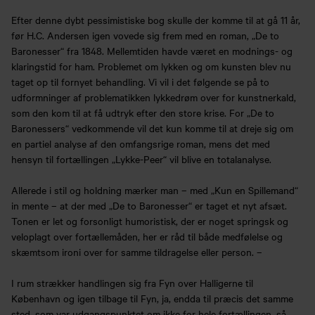
Efter denne dybt pessimistiske bog skulle der komme til at gå 11 år,
før H.C. Andersen igen vovede sig frem med en roman, „De to
Baronesser“ fra 1848. Mellemtiden havde været en modnings- og
klaringstid for ham. Problemet om lykken og om kunsten blev nu
taget op til fornyet behandling. Vi vil i det følgende se på to
udformninger af problematikken lykkedrøm over for kunstnerkald,
som den kom til at få udtryk efter den store krise. For „De to
Baronessers“ vedkommende vil det kun komme til at dreje sig om
en partiel analyse af den omfangsrige roman, mens det med
hensyn til fortællingen „Lykke-Peer“ vil blive en totalanalyse.
Allerede i stil og holdning mærker man – med „Kun en Spillemand“
in mente – at der med „De to Baronesser“ er taget et nyt afsæt.
Tonen er let og forsonligt humoristisk, der er noget springsk og
veloplagt over fortællemåden, her er råd til både medfølelse og
skæmtsom ironi over for samme tildragelse eller person. –
I rum strækker handlingen sig fra Fyn over Halligerne til
København og igen tilbage til Fyn, ja, endda til præcis det samme
sted, som var udgangspunktet om ikke for hele fortællingen, så