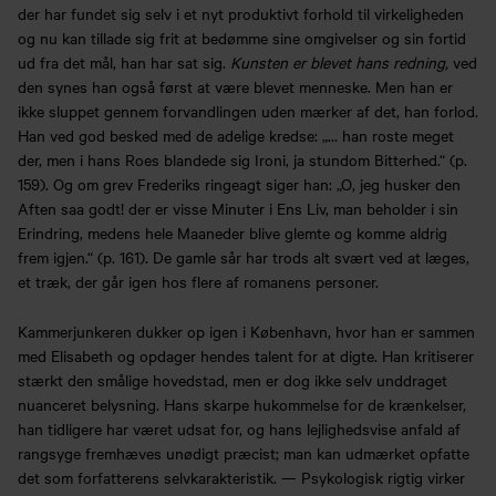
der har fundet sig selv i et nyt produktivt forhold til virkeligheden
og nu kan tillade sig frit at bedømme sine omgivelser og sin fortid
ud fra det mål, han har sat sig.
Kunsten er blevet hans redning,
ved
den synes han også først at være blevet menneske. Men han er
ikke sluppet gennem forvandlingen uden mærker af det, han forlod.
Han ved god besked med de adelige kredse: „… han roste meget
der, men i hans Roes blandede sig Ironi, ja stundom Bitterhed.“ (p.
159). Og om grev Frederiks ringeagt siger han: „O, jeg husker den
Aften saa godt! der er visse Minuter i Ens Liv, man beholder i sin
Erindring, medens hele Maaneder blive glemte og komme aldrig
frem igjen.“ (p. 161). De gamle sår har trods alt svært ved at læges,
et træk, der går igen hos flere af romanens personer.
Kammerjunkeren dukker op igen i København, hvor han er sammen
med Elisabeth og opdager hendes talent for at digte. Han kritiserer
stærkt den smålige hovedstad, men er dog ikke selv unddraget
nuanceret belysning. Hans skarpe hukommelse for de krænkelser,
han tidligere har været udsat for, og hans lejlighedsvise anfald af
rangsyge fremhæves unødigt præcist; man kan udmærket opfatte
det som forfatterens selvkarakteristik. — Psykologisk rigtig virker