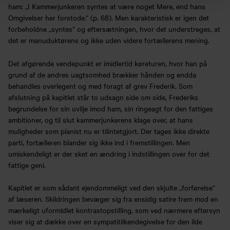
ham: „I Kammerjunkeren syntes at være noget Mere, end hans
Omgivelser her forstode.“ (p. 68). Men karakteristisk er igen det
forbeholdne „syntes“ og eftersætningen, hvor det understreges, at
det er manuduktørens og ikke uden videre fortællerens mening.
Det afgørende vendepunkt er imidlertid køreturen, hvor han på
grund af de andres uagtsomhed brækker hånden og endda
behandles overlegent og med foragt af grev Frederik. Som
afslutning på kapitlet står to udsagn side om side, Frederiks
begrundelse for sin uvilje imod ham, sin ringeagt for den fattiges
ambitioner, og til slut kammerjunkerens klage over, at hans
muligheder som pianist nu er tilintetgjort. Der tages ikke direkte
parti, fortælleren blander sig ikke ind i fremstillingen. Men
umiskendeligt er der sket en ændring i indstillingen over for det
fattige geni.
Kapitlet er som sådant ejendommeligt ved den skjulte „forførelse“
af læseren. Skildringen bevæger sig fra ensidig satire frem mod en
mærkeligt uformidlet kontrastopstilling, som ved nærmere eftersyn
viser sig at dække over en sympatitilkendegivelse for den ilde