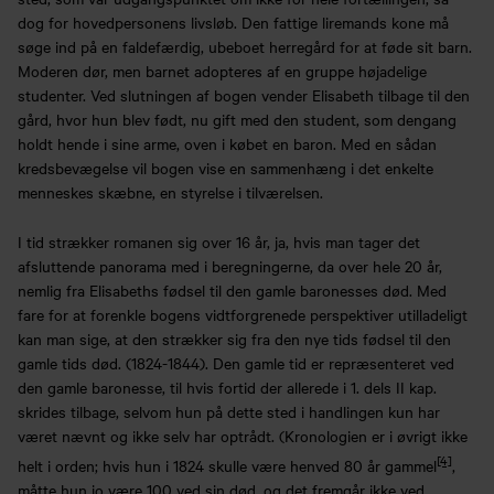
dog for hovedpersonens livsløb. Den fattige liremands kone må
søge ind på en faldefærdig, ubeboet herregård for at føde sit barn.
Moderen dør, men barnet adopteres af en gruppe højadelige
studenter. Ved slutningen af bogen vender Elisabeth tilbage til den
gård, hvor hun blev født, nu gift med den student, som dengang
holdt hende i sine arme, oven i købet en baron. Med en sådan
kredsbevægelse vil bogen vise en sammenhæng i det enkelte
menneskes skæbne, en styrelse i tilværelsen.
I tid strækker romanen sig over 16 år, ja, hvis man tager det
afsluttende panorama med i beregningerne, da over hele 20 år,
nemlig fra Elisabeths fødsel til den gamle baronesses død. Med
fare for at forenkle bogens vidtforgrenede perspektiver utilladeligt
kan man sige, at den strækker sig fra den nye tids fødsel til den
gamle tids død. (1824-1844). Den gamle tid er repræsenteret ved
den gamle baronesse, til hvis fortid der allerede i 1. dels II kap.
skrides tilbage, selvom hun på dette sted i handlingen kun har
været nævnt og ikke selv har optrådt. (Kronologien er i øvrigt ikke
[4]
helt i orden; hvis hun i 1824 skulle være henved 80 år gammel
,
måtte hun jo være 100 ved sin død, og det fremgår ikke ved