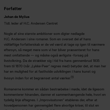
Forfatter
Johan de Mylius
Tidl. leder af H.C. Andersen Centret
Nogle af sine største ambitioner som digter nedlagde
H.C. Andersen i sine romaner. Som en overset del af hans
vidtløftige forfatterskab er de vel værd at tage op igen til nærmere
eftersyn, så meget mere som vi her bliver præsenteret for hans
mest omfattende — og måske også ærligste -forsøg på
livstolkning. Da de strækker sig i tid fra hans gennembrud 1835
frem til 1870 (når „Lykke-Peer“ regnes med) betyder det, at man her
har en mulighed for at fastholde udviklingen i hans kunst og
[1]
livssyn inden for et begrænset antal værker.
Romanerne kommer en sådan bestræbelse i møde, idet de ligesom
kommenterer hinanden, danner et sammenhængende hele, hvori en
tydelig linje aftegnes. I „Improvisatoren“ etableres der, efter at
hovedpersonen har gennemgået flere alvorlige kriser, til slut en