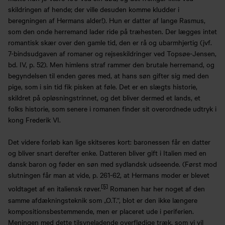
skildringen af hende; der ville desuden komme kludder i
beregningen af Hermans alder!). Hun er datter af lange Rasmus,
som den onde herremand lader ride på træhesten. Der lægges intet
romantisk skær over den gamle tid, den er rå og ubarmhjertig (jvf.
7-bindsudgaven af romaner og rejseskildringer ved Topsøe-Jensen,
bd. IV, p. 52). Men himlens straf rammer den brutale herremand, og
begyndelsen til enden gøres med, at hans søn gifter sig med den
pige, som i sin tid fik pisken at føle. Det er en slægts historie,
skildret på opløsningstrinnet, og det bliver dermed et lands, et
folks historie, som senere i romanen finder sit overordnede udtryk i
kong Frederik VI.
Det videre forløb kan lige skitseres kort: baronessen får en datter
og bliver snart derefter enke. Datteren bliver gift i Italien med en
dansk baron og føder en søn med sydlandsk udseende. (Først mod
slutningen får man at vide, p. 261-62, at Hermans moder er blevet
[5]
voldtaget af en italiensk røver.
Romanen har her noget af den
samme afdækningsteknik som „O.T.“, blot er den ikke længere
kompositionsbestemmende, men er placeret ude i periferien.
Meningen med dette tilsyneladende overflødige træk, som vi vil