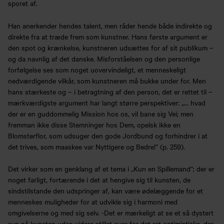
sporet af.
Han anerkender hendes talent, men råder hende både indirekte og
direkte fra at træde frem som kunstner. Hans første argument er
den spot og krænkelse, kunstneren udsættes for af sit publikum –
og da navnlig af det danske. Misforståelsen og den personlige
forfølgelse ses som noget uovervindeligt, et menneskeligt
nedværdigende vilkår, som kunstneren må bukke under for. Men
hans stærkeste og – i betragtning af den person, det er rettet til –
mærkværdigste argument har langt større perspektiver: „… hvad
der er en guddommelig Mission hos os, vil bane sig Vei; men
fremman ikke disse Stemninger hos Dem, opelsk ikke en
Blomsterflor, som udsuger den gode Jordbund og forhindrer i at
det trives, som maaskee var Nyttigere og Bedre!“ (p. 259).
Det virker som en genklang af et tema i „Kun en Spillemand“; der er
noget farligt, fortærende i det at hengive sig til kunsten, de
sindstilstande den udspringer af, kan være ødelæggende for et
menneskes muligheder for at udvikle sig i harmoni med
omgivelserne og med sig selv. -Det er mærkeligt at se et så dystert
syn på kunsten uden videre stillet over for det ret optimistiske, der