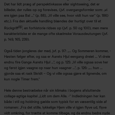
Det har lidt præg af perspektivkasse eller sightseeing, det er
billeder, der rulles op og forevises, (jvf. overgangsformler som: „vi
ere igjen paa Bal …“ (p. 88), „Vi ville see, hvor vidt hun var“ (p. 186)
etc.). Fra den aktuelle handling blændes der hurtigt over til et
[6]
Rückgriff
, en forhistorie ridses op (jvf. p. 50 og 100), men mere
karakteristiske er de mange ofte skælmske Vorausdeutungen (jvf.
p. 149, 165, 239).
Også tiden jongleres der med, jvf. p. 97: „… Og Sommeren kommer, -
Høsten følger efter, og saa er Aarets Hjul eengang dreiet … Vi dreie
endnu fire Gange Aarets Hjul …“, og p. 125: „Vi ville ogsaa sove her
og først igjen vaagne op naar hun vaagner …“, p. 126: „… hun …
gjorde saa et rask Skridt – Og vi ville ogsaa gjøre et lignende, om
kun nogle Timer frem.“
Hele denne bestræbelse når sin klimaks i bogens afsluttende
collage-agtige kapitel „Lidt om dem Alle. -“ Indledningen her kan
både i stil og holdning gælde som typisk for en væsentlig side af
romanen: „Fra det stille, lykkelige Hjem ville vi igjen flyve ud, flyve
vidt omkring, for trætte at komme tilbage, og da endnu bedre nyde