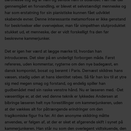
gennemgået en forvandling, er blevet et selvstændigt menneske og
har som erstatning for sin pianistiske kunnen fået udviklet
skabende evner. Denne interessante metamorfose er ikke genstand
for beskrivelser eller overvejelser, man får simpelthen slutproduktet
stukket ud, et menneske, der er vidt forskelligt fra den før
beskrevne kammerjunker.
Det er igen her værd at lægge mærke til, hvordan han
introduceres. Det sker på en underligt forborgen måde. Først
refereres, uden kommentar, rygterne om den nye badegæst, en
dansk komponist, bosat og berømt i Paris. Dernæst skildres hans
væsen, stadig uden at hans identitet røbes. Så får han lov til at ytre
sig med megen smag og forstand, og endelig spiller han
gudbenådet med sin raske venstre hånd. Nu er læseren med. -Det
væsentlige er, at det ved denne teknik er lykkedes Andersen at
bibringe læseren helt nye forestillinger om kammerjunkeren, uden
at der vækkes alt for påtrængende erindringer om den
tragikomiske figur fra før. At den anonyme skildring måtte
anvendes, er følgen af, at der er sket et afgørende skift i synet på
kammerjunkeren. Han står nu som den overlegent vidtskuende, den