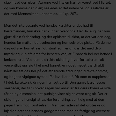
sige; hvad der løber i Aarerne ved Hælen har før været ved Hjertet,
og kan komme der igjen; saaledes er det indeni os, og saaledes er
det med Menneskene udenom os. —“ (p. 267).
Men det interessante ved hendes karakter er det had til
herremanden, hun ikke har kunnet overvinde. Den 14. aug. har hun
gjort til sin fødselsdag, og det opklares til sidst, at det var den dag,
hendes far måtte ride træhesten og hun selv blev pisket. På denne
dag udfører hun et særligt ritual, som er omgærdet med dyb
mystik og kun afsløres for læseren ved, at Elisabeth belurer hende i
lønkammeret. Ved denne direkte skildring, hvor fortælleren i alt
væsentligt gør sig til ét med barnet, er noget meget værdifuldt
nået: der fældes her på det afgørende sted ingen direkte domme,
og bogens vigtigste symbol får lov til at stå frit som et supplement
til det, karakterskildringen har lagt op til. Den gamle baronesses
særheder, der før i hovedsagen var anskuet fra deres komiske side,
får en ny dimension, det pudsige viser sig at være tragisk. Det er
skildringens hensigt at vække forundring, samtidig med at den
peger frem mod forståelsen. -Men ved siden af det groteske og
løjerlige betones hendes godgørenhed mod de fattige og oversete