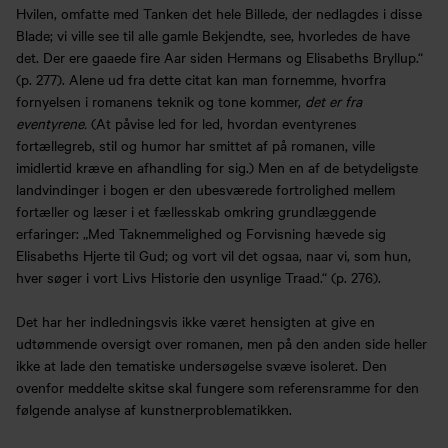
Hvilen, omfatte med Tanken det hele Billede, der nedlagdes i disse
Blade; vi ville see til alle gamle Bekjendte, see, hvorledes de have
det. Der ere gaaede fire Aar siden Hermans og Elisabeths Bryllup.“
(p. 277). Alene ud fra dette citat kan man fornemme, hvorfra
fornyelsen i romanens teknik og tone kommer,
det er fra
eventyrene.
(At påvise led for led, hvordan eventyrenes
fortællegreb, stil og humor har smittet af på romanen, ville
imidlertid kræve en afhandling for sig.) Men en af de betydeligste
landvindinger i bogen er den ubesværede fortrolighed mellem
fortæller og læser i et fællesskab omkring grundlæggende
erfaringer: „Med Taknemmelighed og Forvisning hævede sig
Elisabeths Hjerte til Gud; og vort vil det ogsaa, naar vi, som hun,
hver søger i vort Livs Historie den usynlige Traad.“ (p. 276).
Det har her indledningsvis ikke været hensigten at give en
udtømmende oversigt over romanen, men på den anden side heller
ikke at lade den tematiske undersøgelse svæve isoleret. Den
ovenfor meddelte skitse skal fungere som referensramme for den
følgende analyse af kunstnerproblematikken.