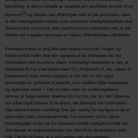
betydning, at denne tematik er
skubbet ud i periferien,
knyttet til en
[7]
biperson
og således kan affærdiges med et par postulater, uden
at den meningsfulde helhed, som romanens virkelighedsbillede skal
demonstrere, forstyrres, men tværtimod kan bekræftes ved, at der
tildeles det vragede menneske en højere, lidenskabsløs udfoldelse.
Kammerjunkeren er dog ikke den eneste kunstner i bogen og
måske endda heller ikke den vigtigste af de skikkelser, der har
forbindelse med kunstens sfære. Almindeligt bemærket er det, at
Elisabeths liv har træk fælles med H.C. Andersens (f. eks. rejsen til
København), men mindre påagtet er det vist, at hun også
gennemgår en
indvielse til poesien,
hun udvikler både musikalske
og digteriske evner. – Det vil falde uden for undersøgelsens
rammer at følge hendes skæbne trin for trin, der vil i det følgende
kun blive taget hensyn til de afsnit, der åbenlyst har forbindelse
med denne hendes udvikling. Den går nemlig for sig ligesom på et
sekundært plan, de begivenheder, hun kommer ud for, tjener
hovedsageligt andre og for romanens forløb vigtigere formål; der
skal tegnes et skæbnemønster, hun skal finde tilværelsens røde
tråd. Det får til følge, at vi må opsøge selv de svageste