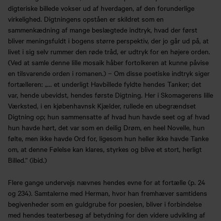
digteriske billede vokser ud af hverdagen, af den forunderlige
virkelighed. Digtningens opståen er skildret som en
sammenkædning af mange beslægtede indtryk, hvad der først
bliver meningsfuldt i bogens større perspektiv, der jo går ud på, at
livet i sig selv rummer den røde tråd, er udtryk for en højere orden.
(Ved at samle denne lille mosaik håber fortolkeren at kunne påvise
en tilsvarende orden i romanen.) – Om disse poetiske indtryk siger
fortælleren: „… et underligt Havbillede fyldte hendes Tanker; det
var, hende ubevidst, hendes første Digtning. Her i Skomagerens lille
Værksted, i en kjøbenhavnsk Kjælder, rullede en ubegrændset
Digtning op; hun sammensatte af hvad hun havde seet og af hvad
hun havde hørt, det var som en deilig Drøm, en heel Novelle, hun
følte, men ikke havde Ord for, ligesom hun heller ikke havde Tanke
om, at denne Følelse kan klares, styrkes og blive et stort, herligt
Billed.“ (ibid.)
Flere gange undervejs nævnes hendes evne for at fortælle (p. 24
og 234). Samtalerne med Herman, hvor han fremhæver samtidens
begivenheder som en guldgrube for poesien, bliver i forbindelse
med hendes teaterbesøg af betydning for den videre udvikling af