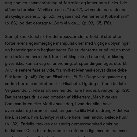
dog som en sammenfatning af fortæller og læser som f. eks. i de
stående formler: „Vi ville nu see …“ (p. 42), „vi vende os fra denne
afskyelige Scene …“ (p. 52), „vi gaae med Vennerne til Kjøbenhavn“
(p. 86), og det gentagne: „Som vi vide …“ (p. 93, 165, 178).
Særligt karakteristisk for det ubesværede forhold til stoffet er
fortællerens egenmægtige manipulationer med vigtige oplysninger
og beretninger om begivenheder. Da studenterne er på vej op mod
den forfaldne herregård, høres et klageskrig i mørket, forklaring
gives ikke, kun så vag en antydning, at spændingen øges stærkt:
„vi ville senere faae at vide, fra hvilket Menneskebryst disse dybe
Suk kom.“ (p. 45). Og om Elisabeth: „Et Par Dage vare gaaede og
endnu hørte man Intet om lille Elisabeth. Og dog er hun i bedste
Velgaaende; vi ville snart see hende, høre hendes Eventyr.“ (p. 129).
Det gentages drilsk ved omtalen af kikkerten: „Men hverken
Commandoren eller Moritz saae dog, hvad der vilde have
overrasket og fornøiet mest, en ganske lille Matrosdreng – det var
lille Elisabeth, hvis Eventyr vi skulle høre, men endnu seilede hun.“
(p. 132). Endelig vækkes der særlig opmærksomhed omkring
bedstemor Oses historie, som ikke refereres lige med det samme: