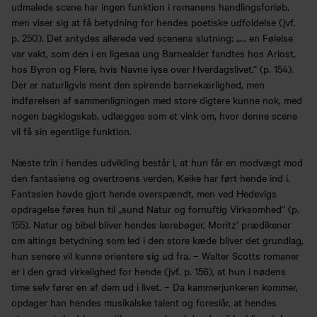
udmalede scene har ingen funktion i romanens handlingsforløb,
men viser sig at få betydning for hendes poetiske udfoldelse (jvf.
p. 250). Det antydes allerede ved scenens slutning: „… en Følelse
var vakt, som den i en ligesaa ung Barnealder fandtes hos Ariost,
hos Byron og Flere, hvis Navne lyse over Hverdagslivet.“ (p. 154).
Der er naturligvis ment den spirende barnekærlighed, men
indførelsen af sammenligningen med store digtere kunne nok, med
nogen bagklogskab, udlægges som et vink om, hvor denne scene
vil få sin egentlige funktion.
Næste trin i hendes udvikling består i, at hun får en modvægt mod
den fantasiens og overtroens verden, Keike har ført hende ind i.
Fantasien havde gjort hende overspændt, men ved Hedevigs
opdragelse føres hun til „sund Natur og fornuftig Virksomhed“ (p.
155). Natur og bibel bliver hendes lærebøger, Moritz’ prædikener
om altings betydning som led i den store kæde bliver det grundlag,
hun senere vil kunne orientere sig ud fra. – Walter Scotts romaner
er i den grad virkelighed for hende (jvf. p. 156), at hun i nødens
time selv fører en af dem ud i livet. – Da kammerjunkeren kommer,
opdager han hendes musikalske talent og foreslår, at hendes