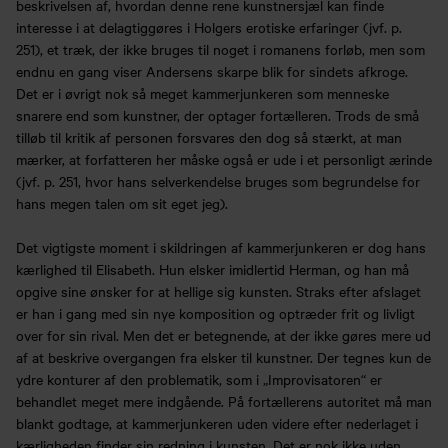
beskrivelsen af, hvordan denne rene kunstnersjæl kan finde
interesse i at delagtiggøres i Holgers erotiske erfaringer (jvf. p.
251), et træk, der ikke bruges til noget i romanens forløb, men som
endnu en gang viser Andersens skarpe blik for sindets afkroge.
Det er i øvrigt nok så meget kammerjunkeren som menneske
snarere end som kunstner, der optager fortælleren. Trods de små
tilløb til kritik af personen forsvares den dog så stærkt, at man
mærker, at forfatteren her måske også er ude i et personligt ærinde
(jvf. p. 251, hvor hans selverkendelse bruges som begrundelse for
hans megen talen om sit eget jeg).
Det vigtigste moment i skildringen af kammerjunkeren er dog hans
kærlighed til Elisabeth. Hun elsker imidlertid Herman, og han må
opgive sine ønsker for at hellige sig kunsten. Straks efter afslaget
er han i gang med sin nye komposition og optræder frit og livligt
over for sin rival. Men det er betegnende, at der ikke gøres mere ud
af at beskrive overgangen fra elsker til kunstner. Der tegnes kun de
ydre konturer af den problematik, som i „Improvisatoren“ er
behandlet meget mere indgående. På fortællerens autoritet må man
blankt godtage, at kammerjunkeren uden videre efter nederlaget i
kærligheden finder sin redning i kunsten. Det er nok ikke uden