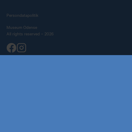
Persondatapolitik
Museum Odense
All rights reserved – 2026
Køb årskort
Forskning