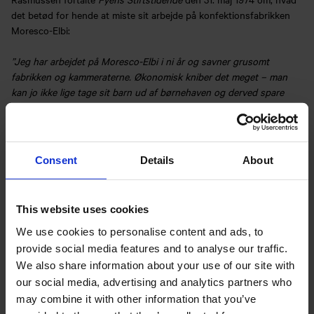
det betød for hende at miste sit arbejde på konfektionsfabrikken
Moresco-Elbi:
”Jeg har arbejdet på Moresco-Elbi i ni år og savner grusomt
fabrikken og kammeraterne. Økonomisk kniber det meget – man
kan jo ikke lige tage sit barn ud af børnehaven og derved spare
penge. Det er næsten værre at miste arbejdet end pengene. På den
anden side giver det mere harmoni i hjemmet, når man har mere tid
til mand og børn.”
Consent
Details
About
Det er tydeligt at fornemme de dilemmaer hun stod i. At stå uden
arbejde gav færre penge, men også mere ro i hverdagen og tid til
mand og børn. Til gengæld er det tydeligt hvor meget hun savnede
This website uses cookies
ikke blot sin indtægt, men også det liv, fællesskab og identitet hun
havde fået gennem arbejdet.
We use cookies to personalise content and ads, to
provide social media features and to analyse our traffic.
We also share information about your use of our site with
our social media, advertising and analytics partners who
may combine it with other information that you’ve