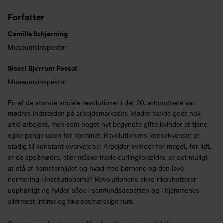
Forfatter
Camilla Schjerning
Museumsinspektør
Sissel Bjerrum Fossat
Museumsinspektør
En af de største sociale revolutioner i det 20. århundrede var
mødres indtræden på arbejdsmarkedet. Mødre havde godt nok
altid arbejdet, men som noget nyt begyndte gifte kvinder at tjene
egne penge uden for hjemmet. Revolutionens konsekvenser er
stadig til konstant overvejelse: Arbejder kvinder for meget, for lidt,
er de speltmødre, eller måske travle curlingforældre, er det muligt
at stå af hamsterhjulet og hvad med børnene og den lave
normering i institutionerne? Revolutionens ekko rikochetterer
uophørligt og fylder både i samfundsdebatten og i hjemmenes
allermest intime og følelsesmæssige rum.
Overgangen fra den mandlige brødforsørgermodel til