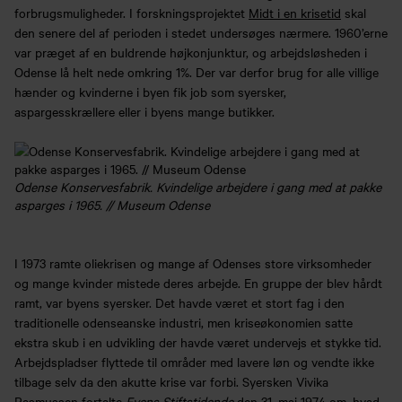
forbrugsmuligheder. I forskningsprojektet
Midt i en krisetid
skal
den senere del af perioden i stedet undersøges nærmere. 1960’erne
var præget af en buldrende højkonjunktur, og arbejdsløsheden i
Odense lå helt nede omkring 1%. Der var derfor brug for alle villige
hænder og kvinderne i byen fik job som syersker,
aspargesskrællere eller i byens mange butikker.
Odense Konservesfabrik. Kvindelige arbejdere i gang med at pakke
asparges i 1965. // Museum Odense
I 1973 ramte oliekrisen og mange af Odenses store virksomheder
og mange kvinder mistede deres arbejde. En gruppe der blev hårdt
ramt, var byens syersker. Det havde været et stort fag i den
traditionelle odenseanske industri, men kriseøkonomien satte
ekstra skub i en udvikling der havde været undervejs et stykke tid.
Arbejdspladser flyttede til områder med lavere løn og vendte ikke
tilbage selv da den akutte krise var forbi. Syersken Vivika
Rasmussen fortalte
Fyens Stiftstidende
den 31. maj 1974 om, hvad