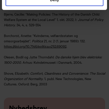
Litteratur:
Bjerre, Cecilie: “Making Policies: The History of the Danish Child
Welfare System at the Local Level” 1. okt. 2022, I:
Journal of Policy
History
. 34, 4, s. 529-554
Borchorst, Anette: “Kvinderne, velfærdsstaten og
omsorgsarbejdet”.
Politica
21, nr. 2 (1. januar 1989): 132.
https://doi.org/10.7146/politica.v21i2.69092
.
Olesen, Bodil og Jytte Thorndahl:
Da danske hjem blev elektriske:
1900-2000
. Arhus: Kvindetmuseet i Danmark, 2004.
Shove, Elizabeth:
Comfort, Cleanliness and Convenience: The Social
Organization of Normality
. 1. publ. New Technologies, New
Cultures. Oxford: Berg, 2003
Nyhedsbrev