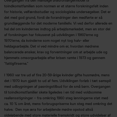
toindkomstfamilien som normen er et større forskningsfelt inden
for historie, velfærdsstudier og sociologiske undersøgelser. Det er
det med god grund, fordi de forandringer den medførte er så
grundlæggende for det moderne familieliv. Vi ved derfor allerede en
hel del om kvindernes indtog på arbejdsmarkedet, men en stor del
af forskningen har fokuseret på udviklingen i 1960’erne og
1970’erne, da kvinderne som noget nyt tog halv- eller
heldagsarbejde. Det vi ved mindre om er, hvordan mødrene
balancerede ønsker, krav og forventninger om at arbejde ude og
hjemmets omsorgsarbejde efter krisen ramte i 1973 og gennem
”fattigfirserne.”
I 1960 var tre ud af fire 20-59-årige kvinder gifte husmødre, mens
det i 1970 kun gjaldt to ud af fem. Udviklingen forløb i tæt samspil
med udbygningen af pasningstilbud for de små børn. Overgangen
til toindkomstfamilier skete ligeledes i en tid med voldsomme
reallønsstigninger – fra omkring 1960 steg lønningerne støt med
ca. 10 % om året, mens forbrugspriserne kun steg med omkring det
halve. Den nye æra for arbejdende mødre opstod altså
sideløbende med store materielle fremskridt og store udvidelser af