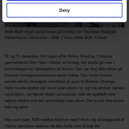
Deny
Niels Bohr foran cyklotronen på Institut for Teoretisk Fysik på
Københavns Universitet i 1938. // Foto: Niels Bohr Arkivet
16. og 17. december, blot ugen efter Bohrs foredrag i Odense,
gennemførte Otto Hahn i Berlin, et forsøg, der skulle gå over i
historiebøgerne: Opdagelsen af fission. Han var dog ikke sikker på,
hvordan forsøgsresultaterne skulle tolkes. Den tyske forsker
sendte derfor forsøgets resultater pr post til Meitner i Sverige.
Hahn havde spaltet det store uran-atom i to, og nye atomer, barium
og krypton, var blevet skabt i processen, men de spaltede dele
vejede mindre end det oprindelige uran-atom. Det burde ikke kunne
lade sig gøre.
Hen over julen 1938 mødtes Meitner med Frisch, og på baggrund af
Hahns resultater beskrev de den fysik, som lå bag det