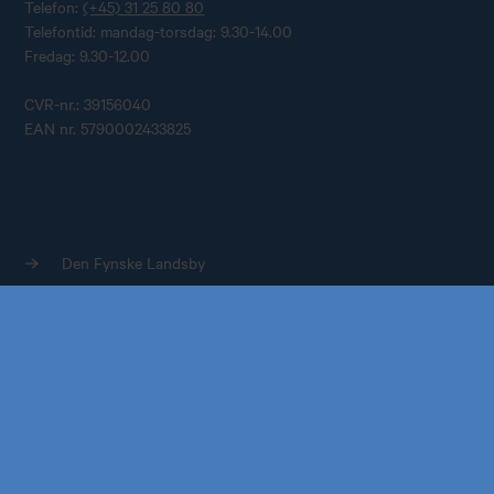
Telefon:
(+45) 31 25 80 80
Telefontid: mandag-torsdag: 9.30-14.00
Fredag: 9.30-12.00
CVR-nr.: 39156040
EAN nr. 5790002433825
Køb årskort
Forskning
Den Fynske Landsby
H.C. Andersens Hus
H.C. Andersens Barndomshjem
TID – Museum For Odense
Carl Nielsen Museet
Carl Nielsen Barndomshjem