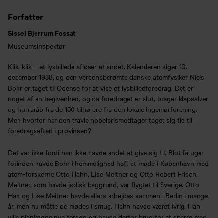
Forfatter
Sissel Bjerrum Fossat
Museumsinspektør
Klik, klik – et lysbillede afløser et andet. Kalenderen siger 10.
december 1938, og den verdensberømte danske atomfysiker Niels
Bohr er taget til Odense for at vise et lysbilledforedrag. Det er
noget af en begivenhed, og da foredraget er slut, brager klapsalver
og hurraråb fra de 150 tilhørere fra den lokale ingeniørforening.
Men hvorfor har den travle nobelprismodtager taget sig tid til
foredragsaften i provinsen?
Det var ikke fordi han ikke havde andet at give sig til. Blot få uger
forinden havde Bohr i hemmelighed haft et møde i København med
atom-forskerne Otto Hahn, Lise Meitner og Otto Robert Frisch.
Meitner, som havde jødisk baggrund, var flygtet til Sverige. Otto
Han og Lise Meitner havde ellers arbejdes sammen i Berlin i mange
år, men nu måtte de mødes i smug. Hahn havde været ivrig. Han
ville planlægge nye forsøg og havde derfor brug for at sparre med