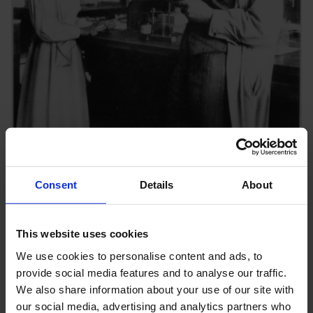
Lise Meitner og Otto Hahn på Kaiser-Wilhelm Instituttet i Berlin.
Foto: NARA
Consent
Details
About
Når Bohr alligevel havde taget sig tid til en sviptur til Odense, var
This website uses cookies
det fordi han stod i taknemmelighedsgæld. Europas største og
mest avancerede partikelaccelerator, en cyklotron, var blevet
We use cookies to personalise content and ads, to
skænket Bohrs nye laboratorium i København af Thrige Fonden.
provide social media features and to analyse our traffic.
Og ikke nok med det. Den 37 tons tunge magnet var også blevet
We also share information about your use of our site with
bygget i Odense. Thriges tekniske direktør, Viggo Meyer, havde
our social media, advertising and analytics partners who
egenhændigt stået i spidsen for arbejdet siden 1936. I København