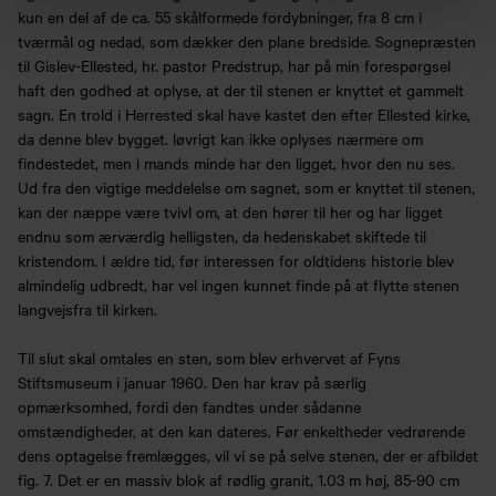
kun en del af de ca. 55 skålformede fordybninger, fra 8 cm i
tværmål og nedad, som dækker den plane bredside. Sognepræsten
til Gislev-Ellested, hr. pastor Predstrup, har på min forespørgsel
haft den godhed at oplyse, at der til stenen er knyttet et gammelt
sagn. En trold i Herrested skal have kastet den efter Ellested kirke,
da denne blev bygget. løvrigt kan ikke oplyses nærmere om
findestedet, men i mands minde har den ligget, hvor den nu ses.
Ud fra den vigtige meddelelse om sagnet, som er knyttet til stenen,
kan der næppe være tvivl om, at den hører til her og har ligget
endnu som ærværdig helligsten, da hedenskabet skiftede til
kristendom. I ældre tid, før interessen for oldtidens historie blev
almindelig udbredt, har vel ingen kunnet finde på at flytte stenen
langvejsfra til kirken.
Til slut skal omtales en sten, som blev erhvervet af Fyns
Stiftsmuseum i januar 1960. Den har krav på særlig
opmærksomhed, fordi den fandtes under sådanne
omstændigheder, at den kan dateres. Før enkeltheder vedrørende
dens optagelse fremlægges, vil vi se på selve stenen, der er afbildet
fig. 7. Det er en massiv blok af rødlig granit, 1.03 m høj, 85-90 cm