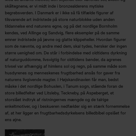
skåltegnene, er vi midt inde i bronzealderens mytiske
begrebsverden. I Danmark er i ikke så få tilfælde figurer af
tilsvarende art indristede på store naturblokke uden anden
tildannelse end naturens egne, og på det nordlige Bornholm
kendes, ved Allinge og Sandvig, flere eksempler på de samme
emner indristede på jævne og glatte klippeheller. Hvordan figurer
som de nævnte, og andre med dem, skal tydes, hersker der ingen
større uenighed om. De står i forbindelse med oldtidens dyrkning
af naturguddomme, livsvigtig for oldtidens bønder, da agrenes
trivsel var afhængig af himlens sol og regn, på samme måde som
husdyrenes og menneskenes frugtbarhed ansås for gaver fra
naturens livgivende magter. I Højskandinavien får man, bedst
måske i det nordlige Bohuslen, i Tanum sogn, stående foran de
store billedfelter ved Litsleby, Teckneby, på Aspeberget, et
storslået indtryk af ristningernes mængde og de talrige
enkeltmotiver, og i beskueren nedfælder sig en stærk fornemmelse
af, at her ligger en frugtbarhedsdyrkelsens billedbibel opslået for
ens øjne.