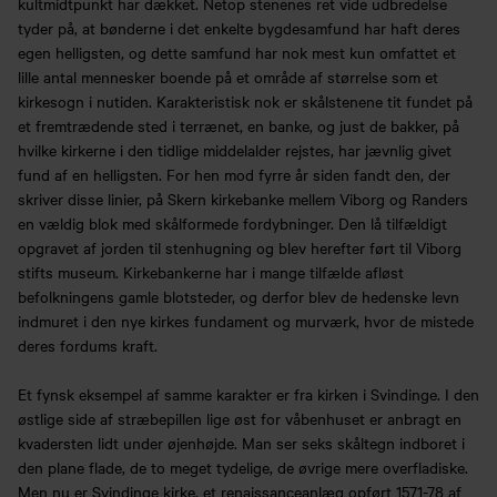
kultmidtpunkt har dækket. Netop stenenes ret vide udbredelse
tyder på, at bønderne i det enkelte bygdesamfund har haft deres
egen helligsten, og dette samfund har nok mest kun omfattet et
lille antal mennesker boende på et område af størrelse som et
kirkesogn i nutiden. Karakteristisk nok er skålstenene tit fundet på
et fremtrædende sted i terrænet, en banke, og just de bakker, på
hvilke kirkerne i den tidlige middelalder rejstes, har jævnlig givet
fund af en helligsten. For hen mod fyrre år siden fandt den, der
skriver disse linier, på Skern kirkebanke mellem Viborg og Randers
en vældig blok med skålformede fordybninger. Den lå tilfældigt
opgravet af jorden til stenhugning og blev herefter ført til Viborg
stifts museum. Kirkebankerne har i mange tilfælde afløst
befolkningens gamle blotsteder, og derfor blev de hedenske levn
indmuret i den nye kirkes fundament og murværk, hvor de mistede
deres fordums kraft.
Et fynsk eksempel af samme karakter er fra kirken i Svindinge. I den
østlige side af stræbepillen lige øst for våbenhuset er anbragt en
kvadersten lidt under øjenhøjde. Man ser seks skåltegn indboret i
den plane flade, de to meget tydelige, de øvrige mere overfladiske.
Men nu er Svindinge kirke, et renaissanceanlæg opført 1571-78 af