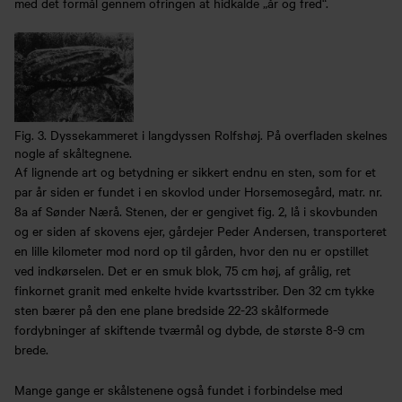
med det formål gennem ofringen at hidkalde „år og fred“.
Fig. 3. Dyssekammeret i langdyssen Rolfshøj. På overfladen skelnes
nogle af skåltegnene.
Af lignende art og betydning er sikkert endnu en sten, som for et
par år siden er fundet i en skovlod under Horsemosegård, matr. nr.
8a af Sønder Nærå. Stenen, der er gengivet fig. 2, lå i skovbunden
og er siden af skovens ejer, gårdejer Peder Andersen, transporteret
en lille kilometer mod nord op til gården, hvor den nu er opstillet
ved indkørselen. Det er en smuk blok, 75 cm høj, af grålig, ret
finkornet granit med enkelte hvide kvartsstriber. Den 32 cm tykke
sten bærer på den ene plane bredside 22-23 skålformede
fordybninger af skiftende tværmål og dybde, de største 8-9 cm
brede.
Mange gange er skålstenene også fundet i forbindelse med