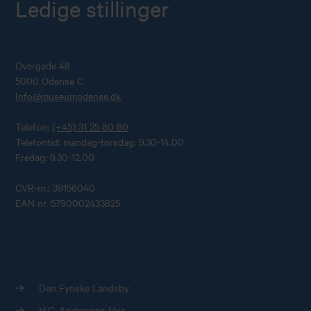
Ledige stillinger
Overgade 48
5000 Odense C
Info@museumodense.dk
Telefon:
(+45) 31 25 80 80
Telefontid: mandag-torsdag: 9.30-14.00
Fredag: 9.30-12.00
CVR-nr.: 39156040
EAN nr. 5790002433825
Den Fynske Landsby
H.C. Andersens Hus