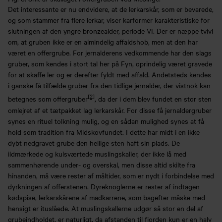
Det interessante er nu endvidere, at de lerkarskår, som er bevarede,
og som stammer fra flere lerkar, viser karformer karakteristiske for
slutningen af den yngre bronzealder, periode VI. Der er næppe tvivl
om, at gruben ikke er en almindelig affaldshob, men at den har
været en offergrube. For jernalderens vedkommende har den slags
gruber, som kendes i stort tal her på Fyn, oprindelig været gravede
for at skaffe ler og er derefter fyldt med affald. Andetsteds kendes
i ganske få tilfælde gruber fra den tidlige jernalder, der vistnok kan
[2]
betegnes som offergruber
, da der i dem blev fundet en stor sten
omlejret af et tætpakket lag lerkarskår. For disse få jernaldergruber
synes en rituel tolkning mulig, og en sådan mulighed synes at få
hold som tradition fra Midskovfundet. I dette har midt i en ikke
dybt nedgravet grube den hellige sten haft sin plads. De
ildmærkede og kulsværtede muslingskaller, der ikke lå med
sammenhørende under- og overskal, men disse altid skilte fra
hinanden, må være rester af måltider, som er nydt i forbindelse med
dyrkningen af offerstenen. Dyreknoglerne er rester af indtagen
kødspise, lerkarskårene af madkarrene, som bagefter måske med
hensigt er ituslåede. At muslingskallerne udgør så stor en del af
grubeindholdet, er naturligt, da afstanden til fjorden kun er en halv