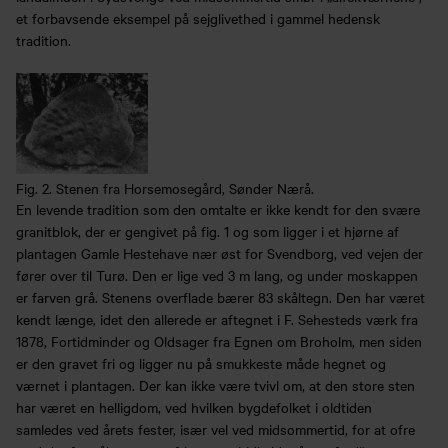
et forbavsende eksempel på sejglivethed i gammel hedensk
tradition.
Fig. 2. Stenen fra Horsemosegård, Sønder Nærå.
En levende tradition som den omtalte er ikke kendt for den svære
granitblok, der er gengivet på fig. 1 og som ligger i et hjørne af
plantagen Gamle Hestehave nær øst for Svendborg, ved vejen der
fører over til Turø. Den er lige ved 3 m lang, og under moskappen
er farven grå. Stenens overflade bærer 83 skåltegn. Den har været
kendt længe, idet den allerede er aftegnet i F. Sehesteds værk fra
1878, Fortidminder og Oldsager fra Egnen om Broholm, men siden
er den gravet fri og ligger nu på smukkeste måde hegnet og
værnet i plantagen. Der kan ikke være tvivl om, at den store sten
har været en helligdom, ved hvilken bygdefolket i oldtiden
samledes ved årets fester, især vel ved midsommertid, for at ofre