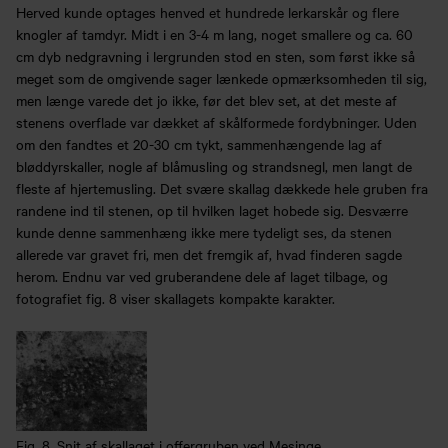
Herved kunde optages henved et hundrede lerkarskår og flere
knogler af tamdyr. Midt i en 3-4 m lang, noget smallere og ca. 60
cm dyb nedgravning i lergrunden stod en sten, som først ikke så
meget som de omgivende sager lænkede opmærksomheden til sig,
men længe varede det jo ikke, før det blev set, at det meste af
stenens overflade var dækket af skålformede fordybninger. Uden
om den fandtes et 20-30 cm tykt, sammenhængende lag af
bløddyrskaller, nogle af blåmusling og strandsnegl, men langt de
fleste af hjertemusling. Det svære skallag dækkede hele gruben fra
randene ind til stenen, op til hvilken laget hobede sig. Desværre
kunde denne sammenhæng ikke mere tydeligt ses, da stenen
allerede var gravet fri, men det fremgik af, hvad finderen sagde
herom. Endnu var ved gruberandene dele af laget tilbage, og
fotografiet fig. 8 viser skallagets kompakte karakter.
Fig. 8. Snit af skallaget i offergruben ved Mesinge.