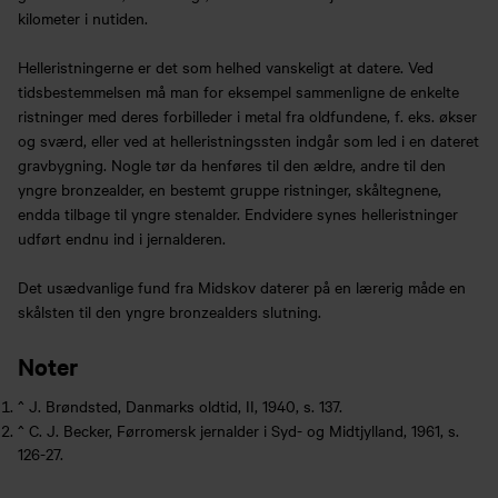
kilometer i nutiden.
Helleristningerne er det som helhed vanskeligt at datere. Ved
tidsbestemmelsen må man for eksempel sammenligne de enkelte
ristninger med deres forbilleder i metal fra oldfundene, f. eks. økser
og sværd, eller ved at helleristningssten indgår som led i en dateret
gravbygning. Nogle tør da henføres til den ældre, andre til den
yngre bronzealder, en bestemt gruppe ristninger, skåltegnene,
endda tilbage til yngre stenalder. Endvidere synes helleristninger
udført endnu ind i jernalderen.
Det usædvanlige fund fra Midskov daterer på en lærerig måde en
skålsten til den yngre bronzealders slutning.
Noter
^
J. Brøndsted, Danmarks oldtid, II, 1940, s. 137.
^
C. J. Becker, Førromersk jernalder i Syd- og Midtjylland, 1961, s.
126-27.