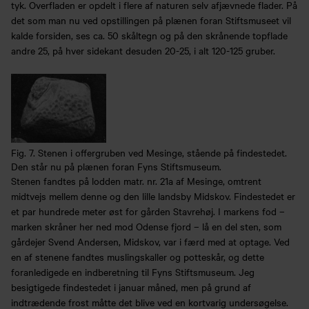
tyk. Overfladen er opdelt i flere af naturen selv afjævnede flader. På
det som man nu ved opstillingen på plænen foran Stiftsmuseet vil
kalde forsiden, ses ca. 50 skåltegn og på den skrånende topflade
andre 25, på hver sidekant desuden 20-25, i alt 120-125 gruber.
Fig. 7. Stenen i offergruben ved Mesinge, stående på findestedet.
Den står nu på plænen foran Fyns Stiftsmuseum.
Stenen fandtes på lodden matr. nr. 21a af Mesinge, omtrent
midtvejs mellem denne og den lille landsby Midskov. Findestedet er
et par hundrede meter øst for gården Stavrehøj. I markens fod –
marken skråner her ned mod Odense fjord – lå en del sten, som
gårdejer Svend Andersen, Midskov, var i færd med at optage. Ved
en af stenene fandtes muslingskaller og potteskår, og dette
foranledigede en indberetning til Fyns Stiftsmuseum. Jeg
besigtigede findestedet i januar måned, men på grund af
indtrædende frost måtte det blive ved en kortvarig undersøgelse.