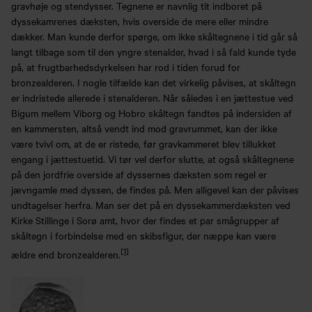
gravhøje og stendysser. Tegnene er navnlig tit indboret på
dyssekamrenes dæksten, hvis overside de mere eller mindre
dækker. Man kunde derfor spørge, om ikke skåltegnene i tid går så
langt tilbage som til den yngre stenalder, hvad i så fald kunde tyde
på, at frugtbarhedsdyrkelsen har rod i tiden forud for
bronzealderen. I nogle tilfælde kan det virkelig påvises, at skåltegn
er indristede allerede i stenalderen. Når således i en jættestue ved
Bigum mellem Viborg og Hobro skåltegn fandtes på indersiden af
en kammersten, altså vendt ind mod gravrummet, kan der ikke
være tvivl om, at de er ristede, før gravkammeret blev tillukket
engang i jættestuetid. Vi tør vel derfor slutte, at også skåltegnene
på den jordfrie overside af dyssernes dæksten som regel er
jævngamle med dyssen, de findes på. Men alligevel kan der påvises
undtagelser herfra. Man ser det på en dyssekammerdæksten ved
Kirke Stillinge i Sorø amt, hvor der findes et par smågrupper af
skåltegn i forbindelse med en skibsfigur, der næppe kan være
[1]
ældre end bronzealderen.