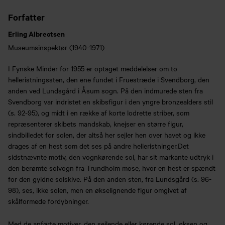
Forfatter
Erling Albrectsen
Museumsinspektør (1940-1971)
I Fynske Minder for 1955 er optaget meddelelser om to
helleristningssten, den ene fundet i Fruestræde i Svendborg, den
anden ved Lundsgård i Åsum sogn. På den indmurede sten fra
Svendborg var indristet en skibsfigur i den yngre bronzealders stil
(s. 92-95), og midt i en række af korte lodrette striber, som
repræsenterer skibets mandskab, knejser en større figur,
sindbilledet for solen, der altså her sejler hen over havet og ikke
drages af en hest som det ses på andre helleristninger.Det
sidstnævnte motiv, den vognkørende sol, har sit markante udtryk i
den berømte solvogn fra Trundholm mose, hvor en hest er spændt
for den gyldne solskive. På den anden sten, fra Lundsgård (s. 96-
98), ses, ikke solen, men en økselignende figur omgivet af
skålformede fordybninger.
Med de anførte motiver, den sejlende eller kørende sol, øksen og