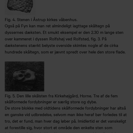
Fig. 4. Stenen i Åstrup kirkes våbenhus.
Også på Fyn kan man ret almindeligt iagttage skåltegn på
dyssernes dæksten. Et smukt eksempel er den 2.30 m lange sten
over kammeret i dyssen Rolfshøj ved Rolfsted, fig. 3. På
dækstenens stærkt belyste overside skimtes nogle af de cirka
hundrede skåltegn, som er jævnt spredt over hele den store flade.
Fig. 5. Den lille skålsten fra Kirkehøjgård, Horne. Tre af de fem
skålformede fordybninger er særlig store og dybe.
De store blokke med oldtidens skålformede fordybninger har altså
en ganske vid udbredelse, selvom man ikke heraf bør forledes til at
tro, det er fund, man hver dag løber på. Imidlertid er det vanskeligt
at forestille sig, hvor stort et område den enkelte sten som