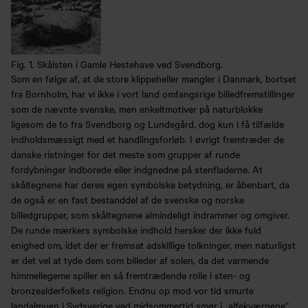
Fig. 1. Skålsten i Gamle Hestehave ved Svendborg.
Som en følge af, at de store klippeheller mangler i Danmark, bortset
fra Bornholm, har vi ikke i vort land omfangsrige billedfremstillinger
som de nævnte svenske, men enkeltmotiver på naturblokke
ligesom de to fra Svendborg og Lundsgård, dog kun i få tilfælde
indholdsmæssigt med et handlingsforløb. I øvrigt fremtræder de
danske ristninger for det meste som grupper af runde
fordybninger indborede eller indgnedne på stenfladerne. At
skåltegnene har deres egen symbolske betydning, er åbenbart, da
de også er en fast bestanddel af de svenske og norske
billedgrupper, som skåltegnene almindeligt indrammer og omgiver.
De runde mærkers symbolske indhold hersker der ikke fuld
enighed om, idet der er fremsat adskillige tolkninger, men naturligst
er det vel at tyde dem som billeder af solen, da det varmende
himmellegeme spiller en så fremtrædende rolle i sten- og
bronzealderfolkets religion. Endnu op mod vor tid smurte
landalmuen i Sydsverige ved midsommertid smør i „alfekværnene“,