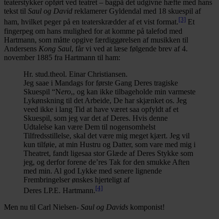
teaterstykker opført ved teatret – bagpå det udgivne hæfte med hans
tekst til
Saul og David
reklamerer Gyldendal med 18 skuespil af
[3]
ham, hvilket peger på en teaterskrædder af et vist format.
Et
fingerpeg om hans mulighed for at komme på talefod med
Hartmann, som måtte opgive færdiggørelsen af musikken til
Andersens
Kong Saul
, får vi ved at læse følgende brev af 4.
november 1885 fra Hartmann til ham:
Hr. stud.theol. Einar Christiansen.
Jeg saae i Mandags for første Gang Deres tragiske
Skuespil “N
ero
,, og kan ikke tilbageholde min varmeste
Lykønskning til det Arbeide, De har skjænket os. Jeg
veed ikke i lang Tid at have været saa opfyldt af et
Skuespil, som jeg var det af Deres. Hvis denne
Udtalelse kan være Dem til nogensomhelst
Tilfredsstillelse, skal det være mig meget kjært. Jeg vil
kun tilføie, at min Hustru og Datter, som vare med mig i
Theatret, fandt ligesaa stor Glæde af Deres Stykke som
jeg, og derfor forene de’res Tak for den smukke Aften
med min. Al god Lykke med senere lignende
Frembringelser ønskes hjerteligt af
[4]
Deres LP.E. Hartmann.
Men nu til Carl Nielsen-
Saul og Davids
komponist!