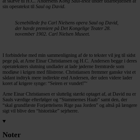
at skæve til H.C. Andersens
Kong Saul-tekst
under udarbejdelsen af
sin operatekst til
Saul og David
.
Scenebillede fra Carl Nielsens opera Saul og David,
der havde premiere på Det Kongelige Teater 28.
november 1902. Carl Nielsen Museet.
I forbindelse med min sammenligning af de to tekster vil jeg til sidst
pege på, at Arne Einar Christiansen og H.C. Andersen begge i deres
operateksters slutning undlader at lade jøderne fremtræde som
modløse i krigen med filistrene. Christiansen fremmer ganske vist et
sådant indtryk mere indirekte end Andersen, der uden videre lader
koret af krigere synge: “Seiren er vundet!”‘
Arne Einar Christiansen er sluttelig stærkt optaget af, at David nu er
Sauls værdige efterfølger og “Stammernes Haab” samt den, der
“skal grundfæste Forjættelsens Rige paa Jorden” og altså på længere
sigt vil blive den “historiske” sejrherre.
Noter