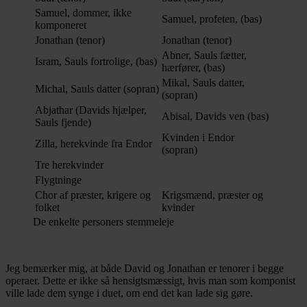
Samuel, dommer, ikke
Samuel, profeten, (bas)
komponeret
Jonathan (tenor)
Jonathan (tenor)
Abner, Sauls fætter,
Isram, Sauls fortrolige, (bas)
hærfører, (bas)
Mikal, Sauls datter,
Michal, Sauls datter (sopran)
(sopran)
Abjathar (Davids hjælper,
Abisal, Davids ven (bas)
Sauls fjende)
Kvinden i Endor
Zilla, herekvinde fra Endor
(sopran)
Tre herekvinder
Flygtninge
Chor af præster, krigere og
Krigsmænd, præster og
folket
kvinder
De enkelte personers stemmeleje
Jeg bemærker mig, at både David og Jonathan er tenorer i begge
operaer. Dette er ikke så hensigtsmæssigt, hvis man som komponist
ville lade dem synge i duet, om end det kan lade sig gøre.