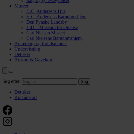
Salg og tjenesteydelser
Museer
H.C. Andersens Hus
H.C. Andersens Barndomshjem
Den Fynske Landsby
TID – Museum for Odense
Carl Nielsen Museet
Carl Nielsens Barndomshjem
Arkæologi og fortidsminder
Undervisning
Det sker
Årskort & Gavekort
Søg efter:
Det sker
Køb årskort