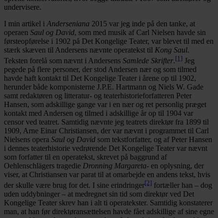
undervisere.
I min artikel i
Anderseniana
2015 var jeg inde på den tanke, at
operaen
Saul og David
, som med musik af Carl Nielsen havde sin
førsteopførelse i 1902 på Det Kongelige Teater, var blevet til med en
stærk skæven til Andersens nævnte operatekst til
Kong Saul
.
[1]
Teksten forelå som nævnt i Andersens
Samlede Skrifter
.
Jeg
pegede på flere personer, der stod Andersen nær og som tilmed
havde haft kontakt til Det Kongelige Teater i årene op til 1902,
herunder både komponisterne J.P.E. Hartmann og Niels W. Gade
samt redaktøren og litteratur- og teaterhistorieforfatteren Peter
Hansen, som adskillige gange var i en nær og ret personlig præget
kontakt med Andersen og tilmed i adskillige år op til 1904 var
censor ved teatret. Samtidig nævnte jeg teatrets direktør fra 1899 til
1909, Arne Einar Christiansen, der var nævnt i programmet til Carl
Nielsens opera
Saul og David
som tekstforfatter, og af Peter Hansen
i dennes teaterhistorie vedrørende Det Kongelige Teater var nævnt
som forfatter til en operatekst, skrevet på baggrund af
Oehlenschlägers tragedie
Dronning Margareta-
en oplysning, der
viser, at Christiansen var parat til at omarbejde en andens tekst, hvis
[2]
der skulle være brug for det. I sine erindringer
fortæller han – dog
uden uddybninger – at medregnet sin tid som direktør ved Det
Kongelige Teater skrev han i alt ti operatekster. Samtidig konstaterer
man, at han før direktøransættelsen havde fået adskillige af sine egne