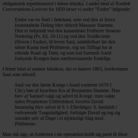
obligatorisk repetitionsstof i tidens leksika. I andet bind af
Nordisk
Conversations-Lexicon
fra 1859 læser vi under “Endor” følgende:
Endor var en Stad i Jødeland, som ved den af Josva
foranstaltede Deling blev tildeelt Manasse Stamme.
Den er bekjendt ved den kananitiske Feltherre Sisseras
Nederlag (Ps. 83, 10-11) og ved den Troldkvinde
(Hexen i Endor), til hvem Saul, umiddelbart før den
sidste Kamp med Philistrene, tog sin Tilflugt for at
erholde Raad og Trøst, og som lod Samuels Aand
forkynde Kongen hans nærforestaaende Endeligt.
I femte bind af samme leksikon, der er dateret 1863, forekommer
Saul som stikord:
Saul var den første Konge i Israel (omtrent 1070 f.
Chr.) Søn af Israeliten Kis af Benjamins Stamme. Han
blev af Samuel valgt og salvet til Konge, men vakte
siden Prophetens Utilfredshed, hvorfor David
hemmelig blev salvet til S.’s Efterfølger. S. henfaldt i
vedvarende Tungsindighed, forfulgte David og tog sig
omsider selv af Dage i et ulykkeligt Slag mod
Philisterne.
Man må sige, at Andersen i sin operatekst holdt sig pænt til disse