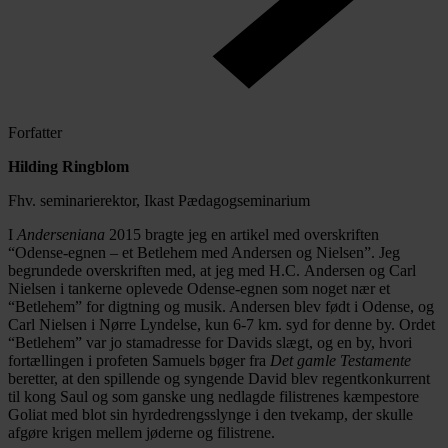
Forfatter
Hilding Ringblom
Fhv. seminarierektor, Ikast Pædagogseminarium
I
Anderseniana
2015 bragte jeg en artikel med overskriften
“Odense-egnen – et Betlehem med Andersen og Nielsen”. Jeg
begrundede overskriften med, at jeg med H.C. Andersen og Carl
Nielsen i tankerne oplevede Odense-egnen som noget nær et
“Betlehem” for digtning og musik. Andersen blev født i Odense, og
Carl Nielsen i Nørre Lyndelse, kun 6-7 km. syd for denne by. Ordet
“Betlehem” var jo stamadresse for Davids slægt, og en by, hvori
fortællingen i profeten Samuels bøger fra
Det gamle Testamente
beretter, at den spillende og syngende David blev regentkonkurrent
til kong Saul og som ganske ung nedlagde filistrenes kæmpestore
Goliat med blot sin hyrdedrengsslynge i den tvekamp, der skulle
afgøre krigen mellem jøderne og filistrene.