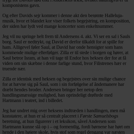
komponistens gavn.
Og efter Davids sejr kommer i denne akt den berømte Halleluja-
musik, hvor et blandet kor viser folkets begejstring, en komposition,
der siden har lydt ved mange koncerter som enkeltnummer.
Jeg vil nu springe helt frem til Andersens 4. akt. Vi ser en sal i Sauls
borg. Saul er nedtrykt, og David er derfor tilkaldt for at spille for
ham. Alligevel føler Saul, at David har onde hensigter som hans
kommende mulige efterfølger. Zilla er til stede i borgen og hører, at
Saul betror Isram, at han vil tage til Endor hos heksen der for at få
viden om sin skæbne i denne farlige stund, hvor Filistrenes hær er
truende nær.
Zilla er identisk med heksen og begejstres over sin mulige chance
for at hævne sig på Saul, som i sin forfølgelse af åndemanere har
dræbt hendes broder. Andersen bringer her netop den
handlingsmæssige mulighed, han oprindeligt drøftede med
Hartmann i teatret, ind i billedet.
Jeg har undret mig over heksens indtræden i handlingen, men må
konstatere, at hun er så centralt placeret i
Første Samuelsbogs
beretning, at hun figurerer i et leksikon, såvel Andersen som
Hartmann kunne slå op i – og formentlig, fordi børnene har hørt om
hende i den højere skole, hvis stof som regel dengang var næsten