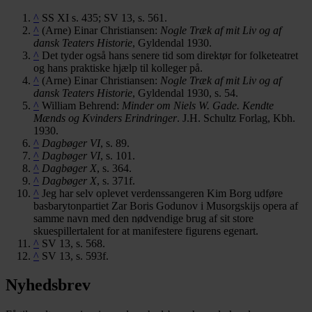
^
SS XI s. 435; SV 13, s. 561.
^
(Arne) Einar Christiansen:
Nogle Træk af mit Liv og af
dansk Teaters Historie
, Gyldendal 1930.
^
Det tyder også hans senere tid som direktør for folketeatret
og hans praktiske hjælp til kolleger på.
^
(Arne) Einar Christiansen:
Nogle Træk af mit Liv og af
dansk Teaters Historie
, Gyldendal 1930, s. 54.
^
William Behrend:
Minder om Niels W. Gade. Kendte
Mænds og Kvinders Erindringer
. J.H. Schultz Forlag, Kbh.
1930.
^
Dagbøger VI
, s. 89.
^
Dagbøger VI
, s. 101.
^
Dagbøger X
, s. 364.
^
Dagbøger X
, s. 371f.
^
Jeg har selv oplevet verdenssangeren Kim Borg udføre
basbarytonpartiet Zar Boris Godunov i Musorgskijs opera af
samme navn med den nødvendige brug af sit store
skuespillertalent for at manifestere figurens egenart.
^
SV 13, s. 568.
^
SV 13, s. 593f.
Nyhedsbrev