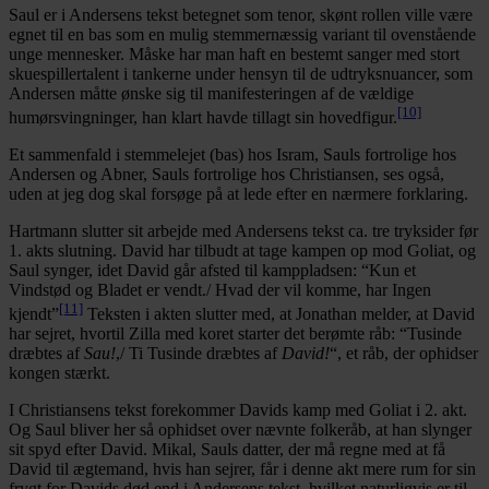
Saul er i Andersens tekst betegnet som tenor, skønt rollen ville være
egnet til en bas som en mulig stemmernæssig variant til ovenstående
unge mennesker. Måske har man haft en bestemt sanger med stort
skuespillertalent i tankerne under hensyn til de udtryksnuancer, som
Andersen måtte ønske sig til manifesteringen af de vældige
[10]
humørsvingninger, han klart havde tillagt sin hovedfigur.
Et sammenfald i stemmelejet (bas) hos Isram, Sauls fortrolige hos
Andersen og Abner, Sauls fortrolige hos Christiansen, ses også,
uden at jeg dog skal forsøge på at lede efter en nærmere forklaring.
Hartmann slutter sit arbejde med Andersens tekst ca. tre tryksider før
1. akts slutning. David har tilbudt at tage kampen op mod Goliat, og
Saul synger, idet David går afsted til kamppladsen: “Kun et
Vindstød og Bladet er vendt./ Hvad der vil komme, har Ingen
[11]
kjendt”
Teksten i akten slutter med, at Jonathan melder, at David
har sejret, hvortil Zilla med koret starter det berømte råb: “Tusinde
dræbtes af
Sau!
,/ Ti Tusinde dræbtes af
David!
“, et råb, der ophidser
kongen stærkt.
I Christiansens tekst forekommer Davids kamp med Goliat i 2. akt.
Og Saul bliver her så ophidset over nævnte folkeråb, at han slynger
sit spyd efter David. Mikal, Sauls datter, der må regne med at få
David til ægtemand, hvis han sejrer, får i denne akt mere rum for sin
frygt for Davids død end i Andersens tekst, hvilket naturligvis er til