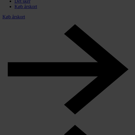
Det sker
Køb årskort
Køb årskort