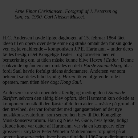
Arne Einar Christiansen. Fotografi af J. Petersen og
Søn, ca. 1900. Carl Nielsen Museet.
H.C. Andersen havde ifølge dagbogen af 15. februar 1864 fået
ideen til en opera over dette emne og straks omtalt den for sin gode
ven og jævnaldrende – komponisten J.P.E. Hartmann – under deres
fælles besøg i Det Kongelige Teater – og forresten med en
bemærkning om, at titlen måske kunne blive
Hexen i Endor
. Denne
spåkvinde og åndemaner omtales en del i
Første Samuelsbog
, bl.a.
fordi Saul havde forfulgt tidens åndemanere. Andersen var som
bekendt særdeles bibelkyndig.
Hexen
fik en afgørende rolle i
operaen, men titlen blev dog:
Kong Saul
.
Andersen skrev sin operatekst færdig og medtog den i
Samlede
Skrifter
, selvom den aldrig blev opført, idet Hartmann kun orkede at
komponere musik til den første af de fem akter, – måske på grund af
den travlhed, der var forbundet med igangsættelsen af det nye
musikkonservatorium, som senere hen blev til Det Kongelige
Musikkonservatorium. Han og Niels W. Gade, hvis første, tidligt
afdøde kone var datter af Hartmann, var via en kæmpearv efter
grosserer i smykker Peter Wilhelm Moldenhauer forpligtet på at
oprette konservatoriet, hvor begge tiltrådte i 1867 som direktører og