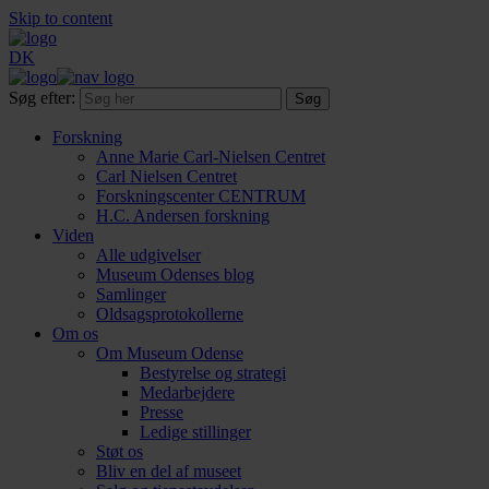
Skip to content
DK
Søg efter:
Forskning
Anne Marie Carl-Nielsen Centret
Carl Nielsen Centret
Forsknings­center CENTRUM
H.C. Andersen forskning
Viden
Alle udgivelser
Museum Odenses blog
Samlinger
Oldsagsprotokollerne
Om os
Om Museum Odense
Bestyrelse og strategi
Medarbejdere
Presse
Ledige stillinger
Støt os
Bliv en del af museet