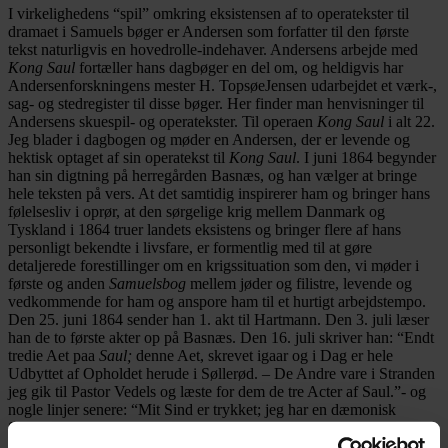
I virkelighedens “spil” omkring eksistensen af to operatekster til
dramaet i Samuels bøger er Andersen som forfatter til den første
tekst naturligvis en hovedrolle-indehaver. Andersens arbejde med
Kong Saul
fortæller hans dagbøger en del om, og heldigvis har
Andersenforskningens mester H. Topsøe­Jensen udarbejdet et værk-,
sag- og stedregister til disse bøger. Her finder man henvisninger til
Andersens skuespil- og operatekster. Til operaen
Kong Saul
i alt 22.
Jeg blader i dagbogen og møder en Andersen, der er levende og
hektisk optaget af sin operatekst til
Kong Saul
. I juni 1864 begynder
han sin digtning på herregården Basnæs, og han vælger at bringe
hele teksten på vers. At det samtidig inspirerer ham og bringer hans
følelsesliv i oprør, at den sørgelige krig mellem Danmark og
Tyskland i 1864 truer landets eksistens og bringer flere af hans
personligt bekendte i livsfare, er formentlig med til at gøre
detaljerede forestillinger om en krigssituation som den, vi møder i
første og anden
Samuelsbog
mellem jøder og filistre, levende og
vedkommende for ham og anspore ham til et hurtigt arbejdstempo.
Den 25. juni 1864 sender han 1. akt til Hartmann. Den 3. juli læser
han de to første akter op på Basnæs. Den 16. juli skriver han: “Endt
tredie Aet paa
Saul;
denne Aet, skrevet igaar og i Dag er hele
Udbyttet af Opholdet herude i Søllerød. – De Andre vare i Stranden
jeg gik til Pastor Vedels og læste for dem de tre Acter af Saul.”- og
nogle linjer senere: “Mit Sind er trykket; jeg har en dæmonisk
Stemning til ret at udtale Sauls onde Dæmon, skrevet flere Stropher
[6]