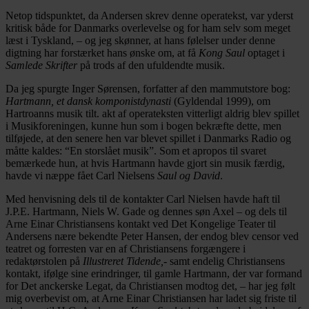
Netop tidspunktet, da Andersen skrev denne operatekst, var yderst
kritisk både for Danmarks overlevelse og for ham selv som meget
læst i Tyskland, – og jeg skønner, at hans følelser under denne
digtning har forstærket hans ønske om, at få
Kong Saul
optaget i
Samlede Skrifter
på trods af den ufuldendte musik.
Da jeg spurgte Inger Sørensen, forfatter af den mammutstore bog:
Hartmann, et dansk komponistdynasti
(Gyldendal 1999), om
Hartroanns musik tilt. akt af operateksten vitterligt aldrig blev spillet
i Musikforeningen, kunne hun som i bogen bekræfte dette, men
tilføjede, at den senere hen var blevet spillet i Danmarks Radio og
måtte kaldes: “En storslået musik”. Som et apropos til svaret
bemærkede hun, at hvis Hartmann havde gjort sin musik færdig,
havde vi næppe fået Carl Nielsens
Saul og David
.
Med henvisning dels til de kontakter Carl Nielsen havde haft til
J.P.E. Hartmann, Niels W. Gade og dennes søn Axel – og dels til
Arne Einar Christiansens kontakt ved Det Kongelige Teater til
Andersens nære bekendte Peter Hansen, der endog blev censor ved
teatret og forresten var en af Christiansens forgængere i
redaktørstolen på
Illustreret Tidende,-
samt endelig Christiansens
kontakt, ifølge sine erindringer, til gamle Hartmann, der var formand
for Det anckerske Legat, da Christiansen modtog det, – har jeg følt
mig overbevist om, at Arne Einar Christiansen har ladet sig friste til