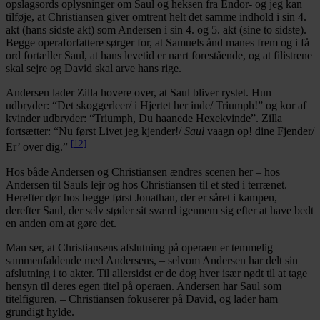
opslagsords oplysninger om Saul og heksen fra Endor- og jeg kan
tilføje, at Christiansen giver omtrent helt det samme indhold i sin 4.
akt (hans sidste akt) som Andersen i sin 4. og 5. akt (sine to sidste).
Begge operaforfattere sørger for, at Samuels ånd manes frem og i få
ord fortæller Saul, at hans levetid er nært forestående, og at filistrene
skal sejre og David skal arve hans rige.
Andersen lader Zilla hovere over, at Saul bliver rystet. Hun
udbryder: “Det skoggerleer/ i Hjertet her inde/ Triumph!” og kor af
kvinder udbryder: “Triumph, Du haanede Hexekvinde”. Zilla
fortsætter: “Nu først Livet jeg kjender!/
Saul
vaagn op! dine Fjender/
[12]
Er’ over dig.”
Hos både Andersen og Christiansen ændres scenen her – hos
Andersen til Sauls lejr og hos Christiansen til et sted i terrænet.
Herefter dør hos begge først Jonathan, der er såret i kampen, –
derefter Saul, der selv støder sit sværd igennem sig efter at have bedt
en anden om at gøre det.
Man ser, at Christiansens afslutning på operaen er temmelig
sammenfaldende med Andersens, – selvom Andersen har delt sin
afslutning i to akter. Til allersidst er de dog hver især nødt til at tage
hensyn til deres egen titel på operaen. Andersen har Saul som
titelfiguren, – Christiansen fokuserer på David, og lader ham
grundigt hylde.