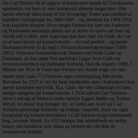
Da Carl Nielsen fik til opgave at komponere musik til Christiansens
operatekst, var hans ry som komponist allerede meget stort. Han
havde allerede tilknytning til Det Kongelige Teater som medlem af
kapellets violingruppe fra 1889-1905 – og sidenhen fra 1908-1914
som kapellets dirigent. Hvor meget Nielsen har hørt om Andersen
og Hartroanns skrinlagte planer om at skrive en opera om Saul og
David ved vi ikke, men noget kan han have hørt via Gade, der var
en af hans lærere på konservatoriet – om end perifert – og gamle
Hartmann levede jo da også i Nielsens konservatoriedage (1889-
1892). Forresten kommunikerede Nielsen med både Gade og
Hartmann, da han søgte Det anckerske Legat, hvor Gade var
bestyrelsesmedlem og Hartmann formand. Han fik legatet i 1889. I
Minder om Niels W Gade
har Nielsen selv fortalt noget om sine
[5]
møder med Gade.
I Nielsens egen erindringsbog
Min fynske
Barndom
fra 1927 er der fra hans musikalske start i København kun
nævnt kontakten med folk, bl.a. Gade, der blev rådspurgt om hans
mulige optagelse på konservatoriet. I 1954 udkom Carl Nielsens
breve i udvalg af Nielsens datter Irmelin Eggert Møller og Torben
Meyer. Af denne bog fremgår det, at Gades søn Axel var Carl
Nielsens personligt bekendte og kollega i kapellet. Axel var også
komponist og konservatorielærer. I Carl Nielsen meget berømmede
bog,
Levende Musik
, fra 1925 bringer han udelukkede en række
essays om musikken som sådan og berører der slet ikke de
ovennævnte forhold.