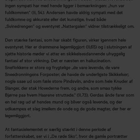
ingen sympati har med hende ligger i bemærkningen: „hun var
fuldkommen“ (II, 54). Andersen havde aldrig sympati med det
fuldkomne og akkurate eller det kunstige, hvad både
„Svinedrengen“ og eventyret „Nattergalen“ vidner tilstrækkeligt om.
Den stærke fantasi, som har skabt figuren, virker igennem hele
eventyret. Her er drømmene legemliggjort (II,65) og i slutningen af
sjette historie møder vi atter en skikkelsesdannende uhyggelig
fantasi af stor virkning. Det er næsten en hallucination.
Sneflokkene er store og frygtelige „de vare levende, de vare
Sneedronningens Forposter; de havde de underligste Skikkelser;
nogle saae ud som fæle store Pindsviin, andre som hele Knuder af
Slanger, der stak Hovederne frem, og andre, som smaa tykke
Bjørne paa hvem Haarene struttede.“ (II,73). Gerdas ånde farer som
en hel røg ud af hendes mund og bliver også levende, og der
udkæmpes et slag imellem de onde og de gode magter, der her er
legemliggjort.
At fantasielementet er særlig stærkt i denne periode af
forfatterskabet, ser vi i „De røde Sko“, hvor de gamle portrætter