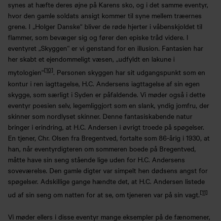
synes at hæfte deres øjne på Karens sko, og i det samme eventyr,
hvor den gamle soldats ansigt kommer til syne mellem træernes
grene. I „Holger Danske“ bliver de røde hjerter i våbenskjoldet til
flammer, som bevæger sig og fører den episke tråd videre. I
eventyret „Skyggen“ er vi genstand for en illusion. Fantasien har
her skabt et ejendommeligt væsen, „udfyldt en lakune i
[10]
mytologien“
. Personen skyggen har sit udgangspunkt som en
kontur i ren iagttagelse, H.C. Andersens iagttagelse af sin egen
skygge, som særligt i Syden er påfaldende. Vi møder også i dette
eventyr poesien selv, legemliggjort som en slank, yndig jomfru, der
skinner som nordlyset skinner. Denne fantasiskabende natur
bringer i erindring, at H.C. Andersen i øvrigt troede på spøgelser.
En tjener, Chr. Olsen fra Bregentved, fortalte som 86-årig i 1930, at
han, når eventyrdigteren om sommeren boede på Bregentved,
måtte have sin seng stående lige uden for H.C. Andersens
soveværelse. Den gamle digter var simpelt hen dødsens angst for
spøgelser. Adskillige gange hændte det, at H.C. Andersen listede
[11]
ud af sin seng om natten for at se, om tjeneren var på sin vagt.
Vi møder ellers i disse eventyr mange eksempler på de fænomener,