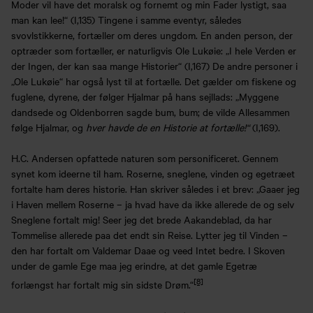
Moder vil have det moralsk og fornemt og min Fader lystigt, saa
man kan lee!“ (I,135) Tingene i samme eventyr, således
svovlstikkerne, fortæller om deres ungdom. En anden person, der
optræder som fortæller, er naturligvis Ole Lukøie: „I hele Verden er
der Ingen, der kan saa mange Historier“ (I,167) De andre personer i
„Ole Lukøie“ har også lyst til at fortælle. Det gælder om fiskene og
fuglene, dyrene, der følger Hjalmar på hans sejllads: „Myggene
dandsede og Oldenborren sagde bum, bum; de vilde Allesammen
følge Hjalmar, og
hver havde de en Historie at fortælle!“
(I,169).
H.C. Andersen opfattede naturen som personificeret. Gennem
synet kom ideerne til ham. Roserne, sneglene, vinden og egetræet
fortalte ham deres historie. Han skriver således i et brev: „Gaaer jeg
i Haven mellem Roserne – ja hvad have da ikke allerede de og selv
Sneglene fortalt mig! Seer jeg det brede Aakandeblad, da har
Tommelise allerede paa det endt sin Reise. Lytter jeg til Vinden –
den har fortalt om Valdemar Daae og veed Intet bedre. I Skoven
under de gamle Ege maa jeg erindre, at det gamle Egetræ
[8]
forlængst har fortalt mig sin sidste Drøm.“