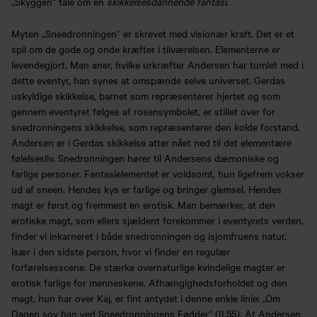
„Skyggen“ tale om en
skikkelsesdannende fantasi
.
Myten „Sneedronningen“ er skrevet med visionær kraft. Det er et
spil om de gode og onde kræfter i tilværelsen. Elementerne er
levendegjort. Man aner, hvilke urkræfter Andersen har tumlet med i
dette eventyr, han synes at omspænde selve universet. Gerdas
uskyldige skikkelse, barnet som repræsenterer hjertet og som
gennem eventyret følges af rosensymbolet, er stillet over for
snedronningens skikkelse, som repræsenterer den kolde forstand.
Andersen er i Gerdas skikkelse atter nået ned til det elementære
følelsesliv. Snedronningen hører til Andersens dæmoniske og
farlige personer. Fantasielementet er voldsomt, hun ligefrem vokser
ud af sneen. Hendes kys er farlige og bringer glemsel. Hendes
magt er først og fremmest en erotisk. Man bemærker, at den
erotiske magt, som ellers sjældent forekommer i eventyrets verden,
finder vi inkarneret i både snedronningen og isjomfruens natur,
især i den sidste person, hvor vi finder en regulær
forførelsesscene. De stærke overnaturlige kvindelige magter er
erotisk farlige for menneskene. Afhængighedsforholdet og den
magt, hun har over Kaj, er fint antydet i denne enkle linie: „Om
Dagen sov han ved Sneedronningens Fødder“ (II,55). At Andersen