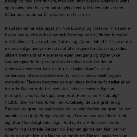
pølsepind med sort flor om, men den løber pinden overende. Dens
egen pølsepind har den naturligvis glemt ude i den vide verden.
Sådanne situationer får personerne til at leve.
Inspirationen er ikke taget af i Nye Eventyr og Historier. Prosaen er
blevet bedre, ofte et helt rytmisk foredrag som i „Vinden fortæller
om Valdemar Daae og hans Døttre“ og „Anne Lisbeth“. Tillige er det
menneskelige perspektiv udvidet til en rigere forståelse og radius
sikkert fremkaldt af Andersens egen medgang og digterlykke.
Gennemgående for personkarakteristikken gælder det, at
indlevelsesevnen
er blevet større. „Flaskehalsen“ er et af
Andersens interessanteste eventyr set fra personskildringens
synsvinkel. Flasken benyttes som en slags indirekte fortæller af en
historie. Den er opfattet med stor indlevelsesevne, ligesom
betragttet
indefra
. Se også eventyret „Fem fra en Ærtebælg“
(II,281): „Der var fem Ærter i en Ærtebælg, de vare grønne og
Bælgen var grøn, og saa troede de, at hele Verden var grøn, og det
var aldeles rigtigt! Bælgen voxte og Ærterne voxte; de indrettede
sig efter Huusleiligheden; lige i Rad sad de. – Solen skinnede
Køb årskort
Forskning
udenfor og varmede Bælgen op, Regnen gjorde den klar; der var
luunt og godt, lyst om Dagen og mørkt om Natten, saaledes som