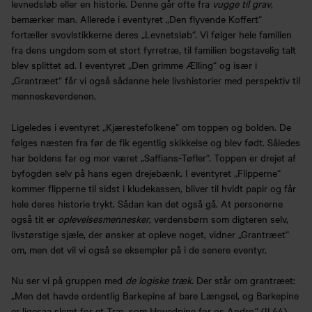
levnedsløb eller en historie. Denne går ofte fra
vugge til grav
,
bemærker man. Allerede i eventyret „Den flyvende Koffert“
fortæller svovlstikkerne deres „Levnetsløb“. Vi følger hele familien
fra dens ungdom som et stort fyrretræ, til familien bogstavelig talt
blev splittet ad. I eventyret „Den grimme Ælling“ og især i
„Grantræet“ får vi også sådanne hele livshistorier med perspektiv til
menneskeverdenen.
Ligeledes i eventyret „Kjærestefolkene“ om toppen og bolden. De
følges næsten fra før de fik egentlig skikkelse og blev født. Således
har boldens far og mor været „Saffians-Tøfler“. Toppen er drejet af
byfogden selv på hans egen drejebænk. I eventyret „Flipperne“
kommer flipperne til sidst i kludekassen, bliver til hvidt papir og får
hele deres historie trykt. Sådan kan det også gå. At personerne
også tit er
oplevelsesmennesker
, verdensbørn som digteren selv,
livstørstige sjæle, der ønsker at opleve noget, vidner „Grantræet“
om, men det vil vi også se eksempler på i de senere eventyr.
Nu ser vi på gruppen med
de logiske træk
. Der står om grantræet:
„Men det havde ordentlig Barkepine af bare Længsel, og Barkepine
er ligesaa slemt for et Træ, som Hovedpine for os Andre.“ (II,44)