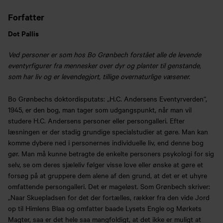
Forfatter
Dot Pallis
Ved personer er som hos Bo Grønbech forstået alle de levende
eventyrfigurer fra mennesker over dyr og planter til genstande,
som har liv og er levendegjort, tillige overnaturlige væsener.
Bo Grønbechs doktordisputats: „H.C. Andersens Eventyrverden“,
1945, er den bog, man tager som udgangspunkt, når man vil
studere H.C. Andersens personer eller persongalleri. Efter
læsningen er der stadig grundige specialstudier at gøre. Man kan
komme dybere ned i personernes individuelle liv, end denne bog
gør. Man må kunne betragte de enkelte personers psykologi for sig
selv, se om deres sjæleliv følger visse love eller ønske at gøre et
forsøg på at gruppere dem alene af den grund, at det er et uhyre
omfattende persongalleri. Det er mageløst. Som Grønbech skriver:
„Naar Skuepladsen for det der fortælles, rækker fra den vide Jord
op til Himlens Blaa og omfatter baade Lysets Engle og Mørkets
Magter, saa er det hele saa mangfoldigt, at det ikke er muligt at