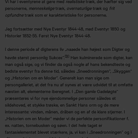
Vi har i eventyrene at gøre med
realistiske
træk, der hæfter sig ved
personerne,
menneskelige
træk,
overnaturlige
træk og
frit
opfundne
træk som er karakteristiske for personerne.
Jeg fortsætter med Nye Eventyr 1844-48, med Eventyr 1850 og
Historier 1852-55. Først Nye Eventyr 1844-48.
I denne periode af digterens liv „naaede han højest som Digter og
[9]
havde størst personlig Sukces“.
Han kulminerede som digter, kan
man også sige, og vi finder da også nogle af hans bekendteste og
bedste eventyr fra denne tid, således „Sneedronningen“, „Skyggen“
og „Historien om en Moder“. Generelt kan man sige om
persongalleriet, at det fra nu af synes at være udvidet til at omfatte
næsten alt, elementerne iberegnet. I „Den gamle Gadeløgte“
præsenteres vi for nye ejendommelige personer således et
sildehoved, et stykke trøske, en Sankt Hans orm og de mere
interessante: vinden, månen, dråben og en af de klare stjerner. I
„Historien om en Moder“ møder vi de perfekte personifikationer f.
ex. natten, tornebusken og søen. I det hele taget er
fantasielementet blevet stærkere, ja, vi kan i „Sneedronningen“ og i