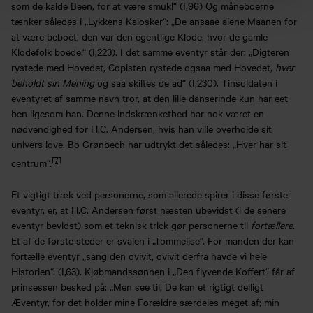
som de kalde Been, for at være smuk!“ (I,96) Og måneboerne
tænker således i „Lykkens Kalosker“: „De ansaae alene Maanen for
at være beboet, den var den egentlige Klode, hvor de gamle
Klodefolk boede.“ (I,223). I det samme eventyr står der: „Digteren
rystede med Hovedet, Copisten rystede ogsaa med Hovedet,
hver
beholdt sin Mening
og saa skiltes de ad“ (I,230). Tinsoldaten i
eventyret af samme navn tror, at den lille danserinde kun har eet
ben ligesom han. Denne indskrænkethed har nok været en
nødvendighed for H.C. Andersen, hvis han ville overholde sit
univers love. Bo Grønbech har udtrykt det således: „Hver har sit
[7]
centrum“.
Et vigtigt træk ved personerne, som allerede spirer i disse første
eventyr, er, at H.C. Andersen først næsten ubevidst (i de senere
eventyr bevidst) som et teknisk trick gør personerne til
fortællere
.
Et af de første steder er svalen i „Tommelise“. For manden der kan
fortælle eventyr „sang den qvivit, qvivit derfra havde vi hele
Historien“. (I,63). Kjøbmandssønnen i „Den flyvende Koffert“ får af
prinsessen besked på: „Men see til, De kan et rigtigt deiligt
Æventyr, for det holder mine Forældre særdeles meget af; min