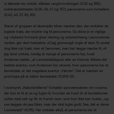
vi allerede har omtalt, således rangforordningen (II,32 og 166),
indskrænketheden (II,35, 46, 47 og 157), personerne som fortællere
(II,42, 45, 57, 82, 83).
Størst af gruppen af eksempler bliver næsten den, der omfatter de
logiske træk, der knytter sig til personerne. Da disse jo er vigtige
og i dybeste forstand giver mening og sammenhæng i personernes
verden, gør dem helstøbte, vil jeg gennemgå nogle af dem. Et andet
dog ikke nyt træk, men et fænomen, man bør lægge mærke til, vil
jeg først omtale, nemlig at mange af personerne har, hvad
Andersen kalder
„et Levnetsløb&quot
; eller en historie. Måske det
bedste eventyr, som Andersen har skrevet, hvor personerne har et
levnetsløb, er det mageløse eventyr „Hørren”. Det er næsten en
prototype på et sådan levnedsløb (11,209-12).
I eventyret „Nabofamilierne“ fortæller spurvemoderen om roserne,
der kun er til at se og lugte til, hvordan de hvert år af bondekonen
syltes med salt og får et fransk navn, som hun ikke kan huske, „og
saa lægges de paa Ilden, naar der skal lugte godt. See, det er deres
Levnetsløb!“ (II,115). Her omtales altså, at personerne har et