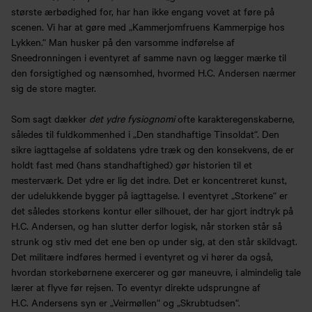
største ærbødighed for, har han ikke engang vovet at føre på
scenen. Vi har at gøre med „Kammerjomfruens Kammerpige hos
Lykken.“ Man husker på den varsomme indførelse af
Sneedronningen i eventyret af samme navn og lægger mærke til
den forsigtighed og nænsomhed, hvormed H.C. Andersen nærmer
sig de store magter.
Som sagt dækker
det ydre fysiognomi
ofte karakteregenskaberne,
således til fuldkommenhed i „Den standhaftige Tinsoldat“. Den
sikre iagttagelse af soldatens ydre træk og den konsekvens, de er
holdt fast med (hans standhaftighed) gør historien til et
mesterværk. Det ydre er lig det indre. Det er koncentreret kunst,
der udelukkende bygger på iagttagelse. I eventyret „Storkene“ er
det således storkens kontur eller silhouet, der har gjort indtryk på
H.C. Andersen, og han slutter derfor logisk, når storken står så
strunk og stiv med det ene ben op under sig, at den står skildvagt.
Det militære indføres hermed i eventyret og vi hører da også,
hvordan storkebørnene exercerer og gør maneuvre, i almindelig tale
lærer at flyve før rejsen. To eventyr direkte udsprungne af
H.C. Andersens syn er „Veirmøllen“ og „Skrubtudsen“.