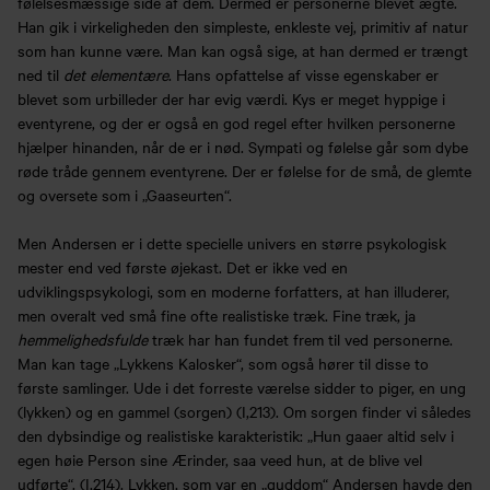
følelsesmæssige side af dem. Dermed er personerne blevet ægte.
Han gik i virkeligheden den simpleste, enkleste vej, primitiv af natur
som han kunne være. Man kan også sige, at han dermed er trængt
ned til
det elementære
. Hans opfattelse af visse egenskaber er
blevet som urbilleder der har evig værdi. Kys er meget hyppige i
eventyrene, og der er også en god regel efter hvilken personerne
hjælper hinanden, når de er i nød. Sympati og følelse går som dybe
røde tråde gennem eventyrene. Der er følelse for de små, de glemte
og oversete som i „Gaaseurten“.
Men Andersen er i dette specielle univers en større psykologisk
mester end ved første øjekast. Det er ikke ved en
udviklingspsykologi, som en moderne forfatters, at han illuderer,
men overalt ved små fine ofte realistiske træk. Fine træk, ja
hemmelighedsfulde
træk har han fundet frem til ved personerne.
Man kan tage „Lykkens Kalosker“, som også hører til disse to
første samlinger. Ude i det forreste værelse sidder to piger, en ung
(lykken) og en gammel (sorgen) (I,213). Om sorgen finder vi således
den dybsindige og realistiske karakteristik: „Hun gaaer altid selv i
egen høie Person sine Ærinder, saa veed hun, at de blive vel
udførte“. (I,214). Lykken, som var en „guddom“ Andersen havde den