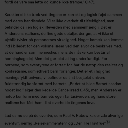
fordi de vare saa lette og kunde ikke trampe.“ (I,47).
Karakteristiske træk ved tingene er korrekt og logisk føjet sammen
med deres handlemåde. Vi er ikke overladt til tilfældighed, men
befinder os i en logisk lilleverden med sammenhæng i. Det er
Andersens realisme, de fine gode detaljer, der gør, at vi ikke et
øjeblik tvivler på personernes virkelighed. Noget komisk kan komme
ind i billedet for den voksne læser ved den alvor de beskrives med,
at de handler som mennesker, mens de måske kun består af
honningkagedej. Men det gør blot alting underfundigt. For
børnene, som eventyrene er fortalt for, har de netop den realitet og
konkretisme, som ethvert barn forlanger. Det er et i høj grad
meningsfyldt univers, vi befinder os i. Et besjælet univers
fuldstændig konformt med barnets. „Er det at bilde Barnet saadan
noget ind!“ siger den kedelige Cancelliraad (I,45), men Andersen er
netop konform med barnets egen fantasiverden, og hans store
realisme har fået ham til at overholde tingenes love.
Lad os nu se på de eventyr, som Paul V. Rubow kalder „de alvorlige
[5]
eventyr“, nemlig „Reisekammeraten“ og „Den lille Havfrue“
.