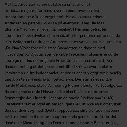
At H.C. Andersen kunne opfatte så småt er en af
forudsætningerne for hans levende personverden, hvor
proportionerne ofte er meget små. Hvordan karakteriserer
Andersen en person? Vi vil se på eventyret „Den lille Idas
Blomster“, som er af „egen opfindelse“. Hvis man betragter
studentens beskrivelse, vil man se, at efter personernes udseende
eller fysiognomi uddrager Andersen deres væsen, art eller position.
„De blaa Violer forestille smaa Søcadetter, de dandse med
Hyacinther og Crocus, som de kalde Frøkener! Tulipanerne og de
store gule Lilier, det er gamle Fruer, de passe paa, at der bliver
dandset net, og at det gaaer pænt til!“ (I,44). Udover at slutte
karakteren ud fra fysiognomiet, er der et andet vigtigt træk, nemlig
den logiske sammenhæng i personerne
. Der står således: „De
havde Musik med, store Valmuer og Pioner blæste i Ærtebælge saa
de vare ganske røde i Hovedet. De blaa Klokker og de smaa
Sommergjække klingede, ligesom de havde Bjælder paa.“ (I,49).
Fastelavnsriset er også en person, ganske vist ikke en blomst, men
den dandser dog med: (Det) „hoppede paa sine tre røde Træbeen
midt ind imellem Blomsterne og trampede ganske stærkt for det
dandsede Masurka, og den Dands kunne de andre Blomster ikke,