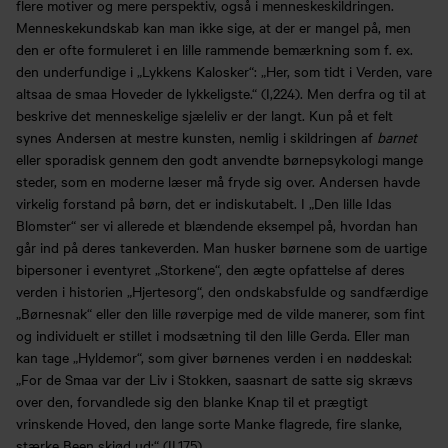
flere motiver og mere perspektiv, også i menneskeskildringen.
Menneskekundskab kan man ikke sige, at der er mangel på, men
den er ofte formuleret i en lille rammende bemærkning som f. ex.
den underfundige i „Lykkens Kalosker“: „Her, som tidt i Verden, vare
altsaa de smaa Hoveder de lykkeligste.“ (I,224). Men derfra og til at
beskrive det menneskelige sjæleliv er der langt. Kun på et felt
synes Andersen at mestre kunsten, nemlig i skildringen af
barnet
eller sporadisk gennem den godt anvendte børnepsykologi mange
steder, som en moderne læser må fryde sig over. Andersen havde
virkelig forstand på børn, det er indiskutabelt. I „Den lille Idas
Blomster“ ser vi allerede et blændende eksempel på, hvordan han
går ind på deres tankeverden. Man husker børnene som de uartige
bipersoner i eventyret „Storkene“, den ægte opfattelse af deres
verden i historien „Hjertesorg“, den ondskabsfulde og sandfærdige
„Børnesnak“ eller den lille røverpige med de vilde manerer, som fint
og individuelt er stillet i modsætning til den lille Gerda. Eller man
kan tage „Hyldemor“, som giver børnenes verden i en nøddeskal:
„For de Smaa var der Liv i Stokken, saasnart de satte sig skrævs
over den, forvandlede sig den blanke Knap til et prægtigt
vrinskende Hoved, den lange sorte Manke flagrede, fire slanke,
stærke Been skjød ud;“ (II,175).