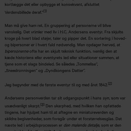
kortlægge det eller opbygge et konsekvent, afsluttet
[1]
Verdensbillede deraf.“
Man må give ham ret. En gruppering af personerne vil blive
vanskelig. Det vrimler med liv i H.C. Andersens eventyr. Fra skjulte
kroge på hvert blad støjer, taler og pipper det. En sortering i hoved-
og bipersoner er i hvert fald nødvendig. Man opdager herved, at
bipersonerne
ofte har en skjult teknisk funktion, nemlig den at
kæde historiens eller eventyrets led eller situationer sammen, at
tjene som et slags bindeled. Se således „Tommelise“,
„Sneedronningen“ og „Dyndkongens Datter“.
[2]
Jeg begynder med de første eventyr til og med året 1842.
Andersens personverden tar sit udgangspunkt i hans
syn
, som var
[3]
usædvanligt skarpt.
Den skarphed, med hvilken han opfattede
tingene, har hjulpet ham til at aftegne en miniatureverden og
skildre begivenheder, som foregår under et forstørrelsesglas. Det
næste led i arbejdsprocessen er
den malende detalje
, som er den