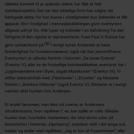
således kommet til at spænde videre, har fået et helt
dybdeperspektiv. Det var den lykkelige form han valgte, der
betingede dette, for han kunne i virkeligheden kun beherske et lille
apparat. Stor frodighed i menneskeskildringen giver eventyrene
alligevel udtryk for. Alle typer og individer i en befolkning fra den
fattigste til den rigeste er repræsenteret, hvad Paul V. Rubow har
[12]
gjort opmærksom på.
I øvrigt synes Andersen at have
forkærlighed for hunkønsvæsener, også når han personificerer.
Eventyrmo’r er således feminin i historien „De smaa Grønne“
(Eventyr V), eller se de forskellige kvindeskikkelser, eventyret har i
„Lygtemændene ere i Byen, sagde Mosekonen“ (Eventyr IV). Vi
stifter bekendtskab med „Pestmoder“ i „Dryaden“ og Madame
Solskin i „Solskins-Historier“ (også Eventyr V). Blomster er i øvrigt
næsten altid hunkøn hos Andersen.
Et andet fænomen, man ikke må overse, er Andersens
situationssans
, hvor replikken f. ex. kan spille en rolle. Således
husker man, hvorledes madammen, der skal skrive uden på
konvolutten i historien „Hjertesorg“, standser midt i det lange ord,
sukker og ender med replikken: „Jeg er kun et Fruentimmer!“ eller