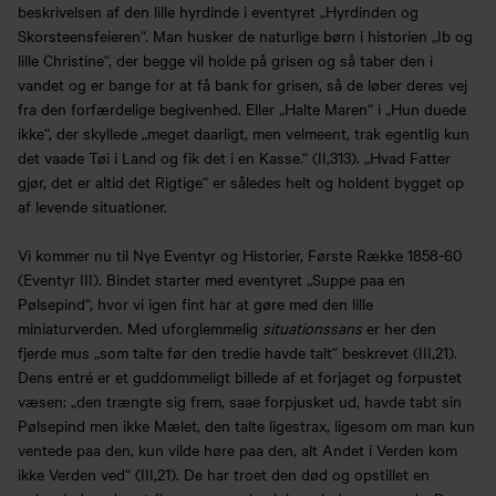
beskrivelsen af den lille hyrdinde i eventyret „Hyrdinden og
Skorsteensfeieren“. Man husker de naturlige børn i historien „Ib og
lille Christine“, der begge vil holde på grisen og så taber den i
vandet og er bange for at få bank for grisen, så de løber deres vej
fra den forfærdelige begivenhed. Eller „Halte Maren“ i „Hun duede
ikke“, der skyllede „meget daarligt, men velmeent, trak egentlig kun
det vaade Tøi i Land og fik det i en Kasse.“ (II,313). „Hvad Fatter
gjør, det er altid det Rigtige“ er således helt og holdent bygget op
af levende situationer.
Vi kommer nu til Nye Eventyr og Historier, Første Række 1858-60
(Eventyr III). Bindet starter med eventyret „Suppe paa en
Pølsepind“, hvor vi igen fint har at gøre med den lille
miniaturverden. Med uforglemmelig
situationssans
er her den
fjerde mus „som talte før den tredie havde talt“ beskrevet (III,21).
Dens entré er et guddommeligt billede af et forjaget og forpustet
væsen: „den trængte sig frem, saae forpjusket ud, havde tabt sin
Pølsepind men ikke Mælet, den talte ligestrax, ligesom om man kun
ventede paa den, kun vilde høre paa den, alt Andet i Verden kom
ikke Verden ved“ (III,21). De har troet den død og opstillet en