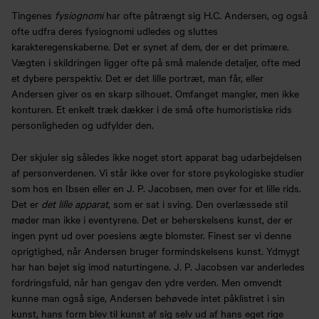
Tingenes
fysiognomi
har ofte påtrængt sig H.C. Andersen, og også
ofte udfra deres fysiognomi udledes og sluttes
karakteregenskaberne. Det er synet af dem, der er det primære.
Vægten i skildringen ligger ofte på små malende detaljer, ofte med
et dybere perspektiv. Det er det lille portræt, man får, eller
Andersen giver os en skarp silhouet. Omfanget mangler, men ikke
konturen. Et enkelt træk dækker i de små ofte humoristiske rids
personligheden og udfylder den.
Der skjuler sig således ikke noget stort apparat bag udarbejdelsen
af personverdenen. Vi står ikke over for store psykologiske studier
som hos en Ibsen eller en J. P. Jacobsen, men over for et lille rids.
Det er
det lille apparat
, som er sat i sving. Den overlæssede stil
møder man ikke i eventyrene. Det er beherskelsens kunst, der er
ingen pynt ud over poesiens ægte blomster. Finest ser vi denne
oprigtighed, når Andersen bruger formindskelsens kunst. Ydmygt
har han bøjet sig imod naturtingene. J. P. Jacobsen var anderledes
fordringsfuld, når han gengav den ydre verden. Men omvendt
kunne man også sige, Andersen behøvede intet påklistret i sin
kunst, hans form blev til kunst af sig selv ud af hans eget rige