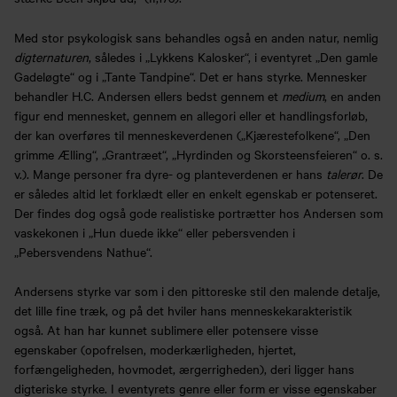
Med stor psykologisk sans behandles også en anden natur, nemlig
digternaturen
, således i „Lykkens Kalosker“, i eventyret „Den gamle
Gadeløgte“ og i „Tante Tandpine“. Det er hans styrke. Mennesker
behandler H.C. Andersen ellers bedst gennem et
medium
, en anden
figur end mennesket, gennem en allegori eller et handlingsforløb,
der kan overføres til menneskeverdenen („Kjærestefolkene“, „Den
grimme Ælling“, „Grantræet“, „Hyrdinden og Skorsteensfeieren“ o. s.
v.). Mange personer fra dyre- og planteverdenen er hans
talerør
. De
er således altid let forklædt eller en enkelt egenskab er potenseret.
Der findes dog også gode realistiske portrætter hos Andersen som
vaskekonen i „Hun duede ikke“ eller pebersvenden i
„Pebersvendens Nathue“.
Andersens styrke var som i den pittoreske stil den malende detalje,
det lille fine træk, og på det hviler hans menneskekarakteristik
også. At han har kunnet sublimere eller potensere visse
egenskaber (opofrelsen, moderkærligheden, hjertet,
forfængeligheden, hovmodet, ærgerrigheden), deri ligger hans
digteriske styrke. I eventyrets genre eller form er visse egenskaber