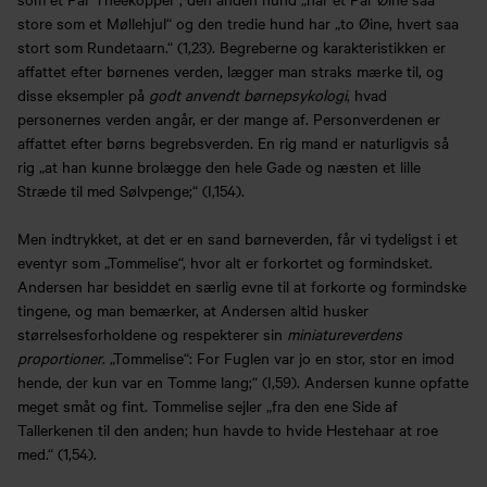
store som et Møllehjul“ og den tredie hund har „to Øine, hvert saa
stort som Rundetaarn.“ (1,23). Begreberne og karakteristikken er
affattet efter børnenes verden, lægger man straks mærke til, og
disse eksempler på
godt anvendt børnepsykologi
, hvad
personernes verden angår, er der mange af. Personverdenen er
affattet efter børns begrebsverden. En rig mand er naturligvis så
rig „at han kunne brolægge den hele Gade og næsten et lille
Stræde til med Sølvpenge;“ (I,154).
Men indtrykket, at det er en sand børneverden, får vi tydeligst i et
eventyr som „Tommelise“, hvor alt er forkortet og formindsket.
Andersen har besiddet en særlig evne til at forkorte og formindske
tingene, og man bemærker, at Andersen altid husker
størrelsesforholdene og respekterer sin
miniatureverdens
proportioner
. „Tommelise“: For Fuglen var jo en stor, stor en imod
hende, der kun var en Tomme lang;“ (I,59). Andersen kunne opfatte
meget småt og fint. Tommelise sejler „fra den ene Side af
Tallerkenen til den anden; hun havde to hvide Hestehaar at roe
med.“ (1,54).