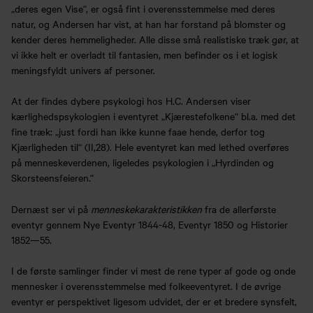
„deres egen Vise“, er også fint i overensstemmelse med deres
natur, og Andersen har vist, at han har forstand på blomster og
kender deres hemmeligheder. Alle disse små realistiske træk gør, at
vi ikke helt er overladt til fantasien, men befinder os i et logisk
meningsfyldt univers af personer.
At der findes dybere psykologi hos H.C. Andersen viser
kærlighedspsykologien i eventyret „Kjærestefolkene“ bl.a. med det
fine træk: „just fordi han ikke kunne faae hende, derfor tog
Kjærligheden til“ (II,28). Hele eventyret kan med lethed overføres
på menneskeverdenen, ligeledes psykologien i „Hyrdinden og
Skorsteensfeieren.“
Dernæst ser vi på
menneskekarakteristikken
fra de allerførste
eventyr gennem Nye Eventyr 1844-48, Eventyr 1850 og Historier
1852—55.
I de første samlinger finder vi mest de rene typer af gode og onde
mennesker i overensstemmelse med folkeeventyret. I de øvrige
eventyr er perspektivet ligesom udvidet, der er et bredere synsfelt,