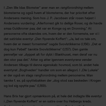
I „Den lille Idas Blomster“ aner man en
rangforordning
mellem
blomsterne og også hvem af blomsterne, der har prioritet efter
Andersens mening. Som hos J. P. Jacobsen står rosen højest i
Andersens vurdering: „Allerforrest gik to deilige Roser, og de havde
smaa Guldkroner paa, det var en Konge og en Dronning.“ At
personerne ofte skændes om, hvem der er den fornemste, ser vi i
det satiriske eventyr „Den flyvende Koffert“: „Ja, lad os tale om,
hvem der er meest fornemme!“ sagde Svovlstikkerne (I,156). „Det er
dog kun Pøbel!“ tænkte Svovlstikkerne“ (I,157). Den gamle
pennefjer var „dyppet alt for dybt i Blækhuset, men deraf var nu
den stor paa det.“ Atter og atter igennem eventyrene vender
Andersen tilbage til denne egenskab: hovmod, som bl. andet hele
eventyret „Boghveden“ handler om som en allegori. I „Ole Lukøie“
er der også en slags rangforordning mellem personerne. Man
tænke f. ex. på spyttebakken der „dog stod saa beskeden i Krogen
og lod sig spytte paa.“ (I,169).
Hans Brix har gjort opmærksom på, at hele det indlagte lille eventyr
i „Den flyvende Koffert“ er en satire over fru Heibergs kreds.