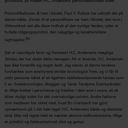
grundvold, på hvilken H.C. Andersens personbeskrivelse hviler.
Personifikationen lå ham i blodet. Paul V. Rubow har udtrykt det på
denne måde: „Evnen til at personificere var ham i Blodet, den kom i
Virksomhed ved alle disse Indtryk af den synlige Verden, uden at
forlade Udgangspunktet, den nøjagtige og karakteristiske
[4]
Iagttagelse.“
Det er naturligvis først og fremmest H.C. Andersens mægtige
fantasi
, der har skabt dette menageri. Alt er levende. H.C. Andersen
kan ikke forestille sig noget dødt. Jeg mener, at denne tendens
forstærkes som eventyrene skrider kronologisk frem, og vi får til
sidst personer båret af en ligefrem skikkelsesdannende fantasi som
f. ex. Sneedronningen, Skyggen og Tante Tandpine. Eventyrånden
er tillige krøbet i personerne og trækker i dem som i snore, så alt
bliver muligt inden for det overnaturlige univers. Andre faktorer
som medleven har virket med, hvad Bo Grønbech har gjort
opmærksom på. I det hele taget H.C. Andersens bløde og elastiske
sind. Man må regne med en næsten abnorm indlevelsesevne, tillige
et primitivt og følelsesbetonet sind og gemyt.