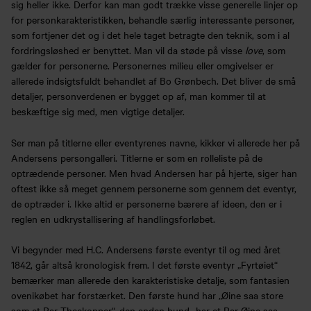
sig heller ikke. Derfor kan man godt trække visse generelle linjer op
for personkarakteristikken, behandle særlig interessante personer,
som fortjener det og i det hele taget betragte den teknik, som i al
fordringsløshed er benyttet. Man vil da støde på visse
love
, som
gælder for personerne. Personernes milieu eller omgivelser er
allerede indsigtsfuldt behandlet af Bo Grønbech. Det bliver de små
detaljer, personverdenen er bygget op af, man kommer til at
beskæftige sig med, men vigtige detaljer.
Ser man på titlerne eller eventyrenes navne, kikker vi allerede her på
Andersens persongalleri. Titlerne er som en rolleliste på de
optrædende personer. Men hvad Andersen har på hjerte, siger han
oftest ikke så meget gennem personerne som gennem det eventyr,
de optræder i. Ikke altid er personerne bærere af ideen, den er i
reglen en udkrystallisering af handlingsforløbet.
Vi begynder med H.C. Andersens første eventyr til og med året
1842, går altså kronologisk frem. I det første eventyr „Fyrtøiet“
bemærker man allerede den karakteristiske detalje, som fantasien
ovenikøbet har forstærket. Den første hund har „Øine saa store
som et Par Theekopper“, den anden hund „har et Par Øine saa