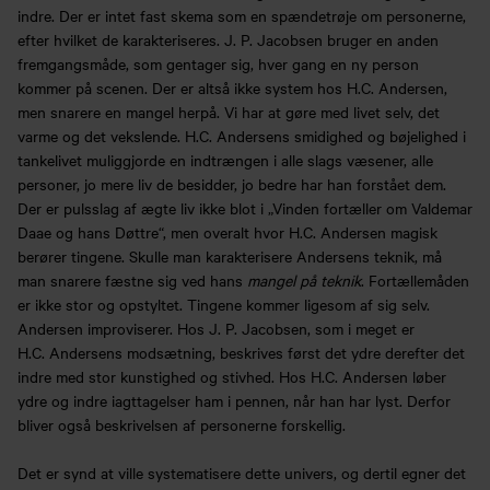
indre. Der er intet fast skema som en spændetrøje om personerne,
efter hvilket de karakteriseres. J. P. Jacobsen bruger en anden
fremgangsmåde, som gentager sig, hver gang en ny person
kommer på scenen. Der er altså ikke system hos H.C. Andersen,
men snarere en mangel herpå. Vi har at gøre med livet selv, det
varme og det vekslende. H.C. Andersens smidighed og bøjelighed i
tankelivet muliggjorde en indtrængen i alle slags væsener, alle
personer, jo mere liv de besidder, jo bedre har han forstået dem.
Der er pulsslag af ægte liv ikke blot i „Vinden fortæller om Valdemar
Daae og hans Døttre“, men overalt hvor H.C. Andersen magisk
berører tingene. Skulle man karakterisere Andersens teknik, må
man snarere fæstne sig ved hans
mangel på teknik
. Fortællemåden
er ikke stor og opstyltet. Tingene kommer ligesom af sig selv.
Andersen improviserer. Hos J. P. Jacobsen, som i meget er
H.C. Andersens modsætning, beskrives først det ydre derefter det
indre med stor kunstighed og stivhed. Hos H.C. Andersen løber
ydre og indre iagttagelser ham i pennen, når han har lyst. Derfor
bliver også beskrivelsen af personerne forskellig.
Det er synd at ville systematisere dette univers, og dertil egner det