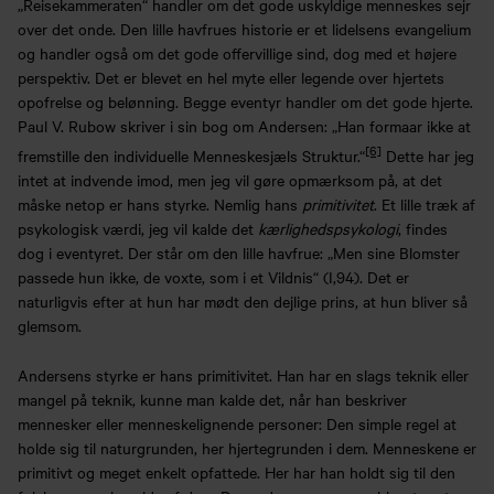
„Reisekammeraten“ handler om det gode uskyldige menneskes sejr
over det onde. Den lille havfrues historie er et lidelsens evangelium
og handler også om det gode offervillige sind, dog med et højere
perspektiv. Det er blevet en hel myte eller legende over hjertets
opofrelse og belønning. Begge eventyr handler om det gode hjerte.
Paul V. Rubow skriver i sin bog om Andersen: „Han formaar ikke at
[6]
fremstille den individuelle Menneskesjæls Struktur.“
Dette har jeg
intet at indvende imod, men jeg vil gøre opmærksom på, at det
måske netop er hans styrke. Nemlig hans
primitivitet
. Et lille træk af
psykologisk værdi, jeg vil kalde det
kærlighedspsykologi
, findes
dog i eventyret. Der står om den lille havfrue: „Men sine Blomster
passede hun ikke, de voxte, som i et Vildnis“ (I,94). Det er
naturligvis efter at hun har mødt den dejlige prins, at hun bliver så
glemsom.
Andersens styrke er hans primitivitet. Han har en slags teknik eller
mangel på teknik, kunne man kalde det, når han beskriver
mennesker eller menneskelignende personer: Den simple regel at
holde sig til naturgrunden, her hjertegrunden i dem. Menneskene er
primitivt og meget enkelt opfattede. Her har han holdt sig til den