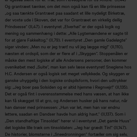
Og grantræet tænker, om det mon også kan få en lille prinsesse
„og saa tænkte Grantræet paa saadant et lille nydeligt Birketræ,
der voxte ude i Skoven, det var for Grantræet en virkelig deilig
Prindsesse“ (II,47). I eventyret „Elverhøi“ er der også logik og
mening og sammenhæng i dette: „Alle Lygtemændene er sagte til
for at gjøre Fakkeltog.“ (II,79). I eventyret „Den gamle Gadeløgte“
siger vinden: „Men nu er jeg træt! nu vil jeg lægge mig!“ (II,110),
næsten et ordspil, som der er flere af i „Skyggen“. Stoppenålen er
måske den mest logiske af alle Andersens personer, den kommer
ovenikøbet med „Suite“, man kan selv læse eventyret! Sneglene hos
H.C. Andersen er også logisk set meget vellykkede. Og skyggen er
ganske uhyggelig i den logiske ordspilsform, hvori den udtrykker
sig: „Jeg boer paa Solsiden og er altid hjemme i Regnvejr!“ (II,135).
Det er også fint i overensstemmelse med hans væsen, at han ikke
kan få skægget til at gro, og Andersen husker på hans natur, når
han danser med prinsessen: „Hun var let, men han var endnu
lettere, saadan en Dandser havde hun aldrig havt.“ (II,137). Som i
„Den standhaftige Tinsoldat“ hører vi i eventyret „Det gamle Huus“
det logiske lille træk om tinsoldaten: „Jeg har grædt Tin!“ (II,147).
De historier, blomsterne i „Sneedronningen“ fortæller om sig selv,