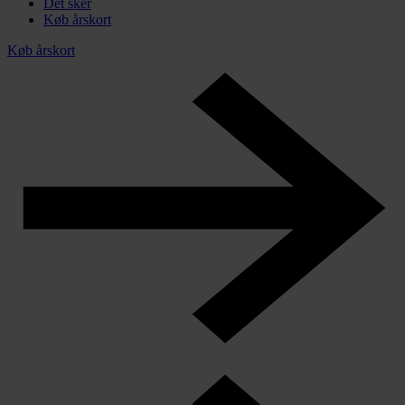
Det sker
Køb årskort
Køb årskort