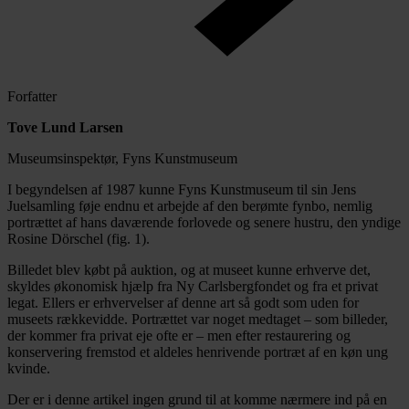
Forfatter
Tove Lund Larsen
Museumsinspektør, Fyns Kunstmuseum
I begyndelsen af 1987 kunne Fyns Kunstmuseum til sin Jens
Juelsamling føje endnu et arbejde af den berømte fynbo, nemlig
portrættet af hans daværende forlovede og senere hustru, den yndige
Rosine Dörschel (fig. 1).
Billedet blev købt på auktion, og at museet kunne erhverve det,
skyldes økonomisk hjælp fra Ny Carlsbergfondet og fra et privat
legat. Ellers er erhvervelser af denne art så godt som uden for
museets rækkevidde. Portrættet var noget medtaget – som billeder,
der kommer fra privat eje ofte er – men efter restaurering og
konservering fremstod et aldeles henrivende portræt af en køn ung
kvinde.
Der er i denne artikel ingen grund til at komme nærmere ind på en