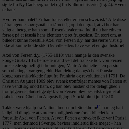
støtte fra Ny Carlsbergfondet og fra Kulturministeriet (fig. 4). Hvem
er han?
Hvor er han malet? Er han fransk eller er han schweizisk? Alle disse
påtrængende spørgsmål har tårnet sig op i den grad, at vi her har
valgt at betegne ham som »Rosenkavaleren«. Indtil nu har ethvert
forsøg på at fastslå hans identitet været frugtesløst. En teori om, at
billedet kunne forestille Axel von Fersen d.y. har desværre vist sig
ikke at kunne holde stik.
Det
ville ellers have været en god historie!
Axel von Fersen d.y. (1755-1810) var i mange år den svenske
konge Gustav III’s betroede mand ved det franske hof. von Fersen
forelskede sig heftigt i dronningen, Marie Antoinette – en passion
som ubetinget var gengældt. Han deltog da også i det franske
kongepars mislykkede flugt fra Frankrig og revolutionen i 1791. Da
Christian August i 1809 blev svensk tronfølger mentes von Fersen at
have vendt sig imod ham, og han blev mistænkt for delagtighed i
tronfølgerens pludselige død. von Fersen blev bestialsk myrdet af
pøbelen ved Christian Augusts ligtog i Stockholm i juni 1810.
[7]
Takket være hjælp fra Nationalmuseum i Stockholm
har jeg haft
lejlighed til nøjere at vurdere mulighederne for at billedet kan
forestille Axel von Fersen. At von Fersen
angiveligt
ikke var i Paris i
1777, men derimod i Sverige, beviser imidlertid ikke meget – han
kan – teoretisk set være rejst til Frankrig for en kort periode i privat