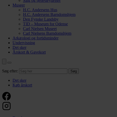
Salg og tjenesteydelser
Museer
H.C. Andersens Hus
H.C. Andersens Barndomshjem
Den Fynske Landsby
TID – Museum for Odense
Carl Nielsen Museet
Carl Nielsens Barndomshjem
Arkæologi og fortidsminder
Undervisning
Det sker
Årskort & Gavekort
Søg efter:
Det sker
Køb årskort