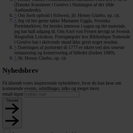
(Danske Kunstnere i Genève i Slutningen af det 18de
Aarhundrede).
^
Om Juels ophold i Schweiz, jfr. Henny Glarbo, op. cit.
^
Jeg vil her gerne takke Marianne Uggla, Svenska
Porträttarkivet, for hendes interesse i sagen og det materiale,
jeg har haft adgang til. Om Axel von Fersen iøvrigt se Svensk
Biografisk Leksikon. Forespørgsler hos Bibliotéque Nationale
i Genève har i skrivende stund ikke givet noget resultat.
^
Dateringen af portrættet til 1777 er sikret ved den seneste
restaurering og konservering af billedet (foråret 1989).
^
Jfr. Henny Glarbo, op. cit.
Nyhedsbrev
Få tilsendt vores inspirerende nyhedsbrev, hvor du kan læse om
kommende events, udstillinger, talks og meget mere.
email input
Tilmeld