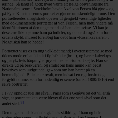
ærinde. Så langt så godt; hvad værre er: ifølge oplysningerne fra
Nationalmuseum i Stockholm havde Axel von Fersen blå øjne – og
på Fyns Kunstmuseums portræt er øjnene umiskendeligt brune. Den
portrætteredes ansigtstræk opviser til gengæld væsentlige ligheder
med dokumenterede portrætter af von Fersen, men indtil videre må
identifikationen af den unge mand stå hen i det uvisse. Vi kan jo
desværre ikke dømme ham på indicier, og det er da også kun for en
ordens skyld, museet foreløbig har døbt ham »Rosenkavaleren«.
Noget
skal
han jo hedde!
Portrættet viser os en ung velklædt mand; i overensstemmelse med
tidens mode er han klædt i fløjlsfrakke (brun), og bærer kalvekrøs
og paryk, hvis hårpung er prydet med en stor sort sløjfe. Han ser
direkte ud på beskueren, og smilet om hans mund kan bedst
beskrives som uudgrundeligt – som om han bærer på en
hemmelighed. Billedet er ovalt, men indsat i en rigt forsiret og
forgyldt ramme, som formodentlig er senere (omkr. 1800/1810) end
selve portrættet.
I 1777 opholdt Juel sig såvel i Paris som i Genève og det vil altså
sige, at portrættet kan være blevet til det ene sted såvel som det
[8]
andet sted.
Den unge mands klædedragt, Juels skildring af ham og hele
malemåden peger imidlertid mere på Paris end på Genève. I