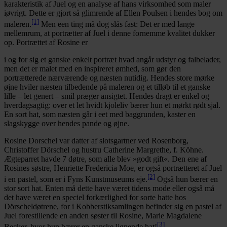
karakteristik af Juel og en analyse af hans virksomhed som maler
iøvrigt. Dette er gjort så glimrende af Ellen Poulsen i hendes bog om
[1]
maleren.
Men een ting må dog slås fast: Det er med lange
mellemrum, at portrætter af Juel i denne fornemme kvalitet dukker
op. Portrættet af Rosine er
i og for sig et ganske enkelt portræt hvad angår udstyr og falbelader,
men det er malet med en inspireret ømhed, som gør den
portrætterede nærværende og næsten nutidig. Hendes store mørke
øjne hviler næsten tilbedende på maleren og et tilløb til et ganske
lille – let genert – smil præger ansigtet. Hendes dragt er enkel og
hverdagsagtig: over et let hvidt kjoleliv bærer hun et mørkt rødt sjal.
En sort hat, som næsten går i eet med baggrunden, kaster en
slagskygge over hendes pande og øjne.
Rosine Dorschel var datter af slotsgartner ved Rosenborg,
Christoffer Dörschel og hustru Catherine Margrethe, f. Köhne.
Ægteparret havde 7 døtre, som alle blev »godt gift«. Den ene af
Rosines søstre, Henriette Fredericia Moe, er også portrætteret af Juel
[2]
i en pastel, som er i Fyns Kunstmuseums eje.
Også hun bærer en
stor sort hat. Enten må dette have været tidens mode eller også må
det have været en speciel forkærlighed for sorte hatte hos
Dörscheldøtrene, for i Kobberstiksamlingen befinder sig en pastel af
Juel forestillende en anden søster til Rosine, Marie Magdalene
[3]