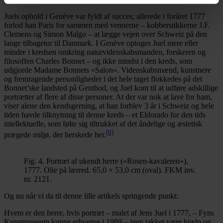
Juels ophold i Genève var fyldt af succes; allerede i foråret 1777
forlod han Paris for sammen med vennerne – kobberstikkerne J.F.
Clemens og Simon Malgo – at lægge vejen over Schweiz på den
lange tilbagetur til Danmark. I Genève optoges Juel mere eller
mindre i kredsen omkring naturvidenskabsmanden, forskeren og
filosoffen Charles Bonnet – og ikke mindst i den kreds, som
udgjorde Madame Bonnets »Salon«. Videnskabsmænd, kunstnere
og fremragende personligheder i det hele taget flokkedes på det
Bonnet’ske landsted på Genthod, og Juel kom til at udføre adskillige
portrætter af flere af disse personer. At der var nok at lave for ham,
viser alene den kendsgerning, at han forblev 3 år i Schweiz og hele
tiden havde tilknytning til denne kreds – et Eldorado for den tids
intellektuelle, som følte sig tiltrukket af det åndelige og æstetisk
[6]
prægede miljø, der herskede her.
Fig. 4. Portræt af ukendt herre (»Rosen-kavaleren«),
1777. Olie på lærred. 65,0 × 53,0 cm (oval). FKM inv.
nr. 2121.
Og nu når vi da til denne lille artikels springende punkt:
Hvem er den herre, hvis portræt – malet af Jens Juel i 1777, – Fyns
Kunstmuseum kunne erhverve i 1989 – igen takket være hjælp og