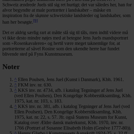
Schweiz ændrede Juels stil sig ret hurtigt; det var således her, han for
alvor begyndte at male portrætter i landskaber – måske en
inspiration fra de skønne schweiziske landsteder og landskaber, som
[9]
han her besøgte.
Det er aldrig særlig rart at måtte slå sig til tåls, men indtil videre må
vi ikke desto mindre nøjes med at betegne Jens Juels mandsportræt
som »Rosenkavaleren« og hertil være meget taknemlige for, at
portrætterne af såvel Rosine som den ukendte herre har fundet
blivende sted på Fyns Kunstmuseum.
Noter
^
Ellen Poulsen, Jens Juel (Kunst i Danmark), Kbh. 1961.
^
FKM inv. nr. 630.
^
KKS inv. nr. 4734, afb. i katalog Tegninger af Jens Juel
(ved Ellen Poulsen), Den Kongelige Kobberstiksamling, Kbh.
1975, kat. nr. 103, s. 183.
^
KKS inv. nr. 381, afb. i katalog Tegninger af Jens Juel (ved
Ellen Poulsen), Den Kongelige Kobberstiksamling, Kbh.
1975, kat. nr. 22, s. 57. Jfr. også Statens Museum for Kunst,
Katalog over Ældre dansk malerkunst, Kbh. 1970, inv. nr.
1766 (Portræt af Susanne Elisabeth Holm (Genève 1777-80)).
^
Henny Glarbo i Kunstmuseets Aarsskrift 1924-25, s. 32 ff.