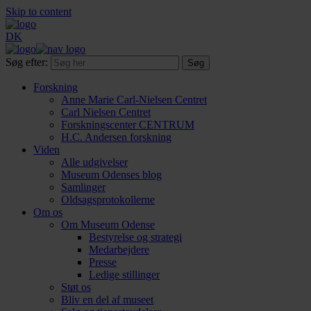
Skip to content
DK
Søg efter:
Forskning
Anne Marie Carl-Nielsen Centret
Carl Nielsen Centret
Forsknings­center CENTRUM
H.C. Andersen forskning
Viden
Alle udgivelser
Museum Odenses blog
Samlinger
Oldsagsprotokollerne
Om os
Om Museum Odense
Bestyrelse og strategi
Medarbejdere
Presse
Ledige stillinger
Støt os
Bliv en del af museet