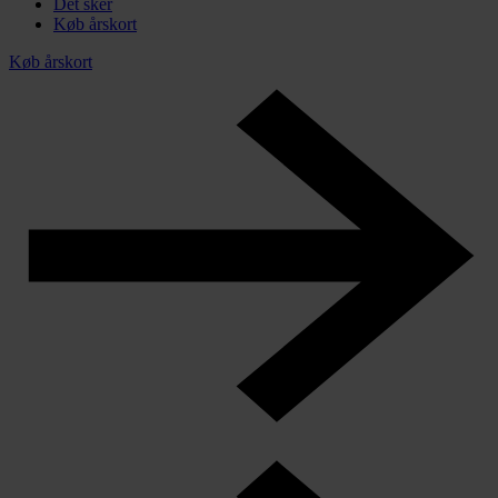
Det sker
Køb årskort
Køb årskort