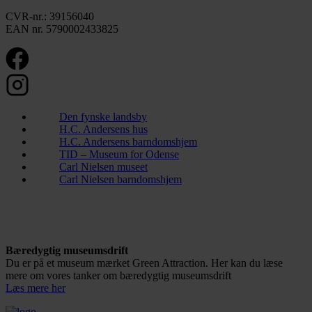
CVR-nr.: 39156040
EAN nr. 5790002433825
Den fynske landsby
H.C. Andersens hus
H.C. Andersens barndomshjem
TID – Museum for Odense
Carl Nielsen museet
Carl Nielsen barndomshjem
Bæredygtig museumsdrift
Du er på et museum mærket Green Attraction. Her kan du læse
mere om vores tanker om bæredygtig museumsdrift
Læs mere her