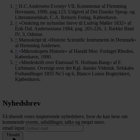
^
H.C.Andersens Eventyr VII, Kommentar af Flemming
Hovmann, 1990, pag.123. Udgivet af Det Danske Sprog- og
Litteraturselskab, C.A. Reitzels Forlag, København.
^
»Omkring tre nyfundne breve til Ludvig Møller 1832« af
Erik Dal. Anderseniana 1984, pag. 205-226, 3. Række Bind
IV, 3, Odense.
^
Manuskript til »Historie Scientific Instruments in Denmark«
af Hemming Andersen.
^
»Mikroskopets Historie« af Harald Moe. Forlaget Rhodos,
København, 1990.
^
»Mindeskrift over Etatsraad N. Hofman-Bang« af F.
Liebmann. Oversigt over det Kgl. danske Vidensk. Selskabs
Forhandlinger 1855 Nr.5 og 6, Bianco Lunos Bogtrykkeri,
Kjøbenhavn.
Nyhedsbrev
Få tilsendt vores inspirerende nyhedsbrev, hvor du kan læse om
kommende events, udstillinger, talks og meget mere.
email input
Tilmeld