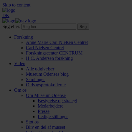
Skip to content
DK
Søg efter:
Forskning
Anne Marie Carl-Nielsen Centret
Carl Nielsen Centret
Forsknings­center CENTRUM
H.C. Andersen forskning
Viden
Alle udgivelser
Museum Odenses blog
Samlinger
Oldsagsprotokollerne
Om os
Om Museum Odense
Bestyrelse og strategi
Medarbejdere
Presse
Ledige stillinger
Støt os
Bliv en del af museet