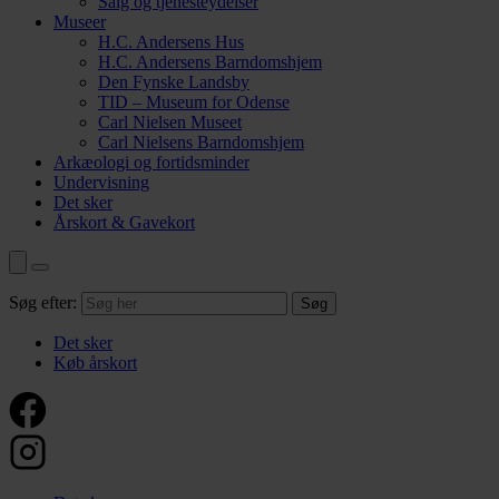
Salg og tjenesteydelser
Museer
H.C. Andersens Hus
H.C. Andersens Barndomshjem
Den Fynske Landsby
TID – Museum for Odense
Carl Nielsen Museet
Carl Nielsens Barndomshjem
Arkæologi og fortidsminder
Undervisning
Det sker
Årskort & Gavekort
Søg efter:
Det sker
Køb årskort