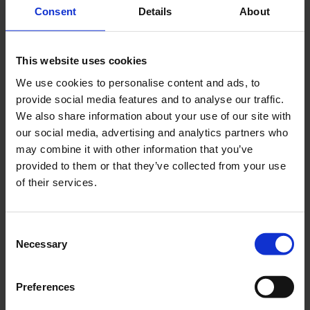
Consent
Details
About
This website uses cookies
Forfatter
We use cookies to personalise content and ads, to
Niels Hofman-Bang
provide social media features and to analyse our traffic.
We also share information about your use of our site with
Professor i uorganisk og analytisk kemi
our social media, advertising and analytics partners who
I 1990 havde jeg lejlighed til – sammen med lektor ved Sorø
may combine it with other information that you’ve
Akademi, civilingeniør Hemming Andersen – nærmere at gennemgå
provided to them or that they’ve collected from your use
de mikroskoper m.m., som findes på herregården Hofmansgave ved
Otterup på Fyn. Hemming Andersen er primus motor i et projekt,
of their services.
der drejer sig om registrering og nærmere beskrivelse af de gamle
fysiske instrumenter, der findes på bl.a. herregårde i Danmark. For
mit vedkommende håbede jeg selvfølgelig på, at det ville være
Consent
muligt at afgøre, om det mikroskop, hvori H.C. Andersen så
grøftevandsdråben, stadig fandtes på Hofmansgave, hvilket vi altid
Necessary
Selection
havde regnet med. Dette synes at være tilfældet.
I juli 1830 tilbragte H.C. Andersen nogle dage hos stamhusbesidder,
Preferences
samt botaniker og agronom Niels Hofman-Bang på Hofmansgave.
[1]
15. juli 1830 skriver H.C. Andersen.
i et brev til Ludvig Læssøe: