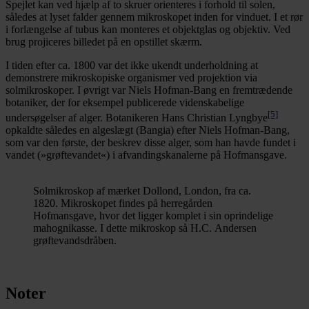
Spejlet kan ved hjælp af to skruer orienteres i forhold til solen,
således at lyset falder gennem mikroskopet inden for vinduet. I et rør
i forlængelse af tubus kan monteres et objektglas og objektiv. Ved
brug projiceres billedet på en opstillet skærm.
I tiden efter ca. 1800 var det ikke ukendt underholdning at
demonstrere mikroskopiske organismer ved projektion via
solmikroskoper. I øvrigt var Niels Hofman-Bang en fremtrædende
botaniker, der for eksempel publicerede videnskabelige
[5]
undersøgelser af alger. Botanikeren Hans Christian Lyngbye
opkaldte således en algeslægt (Bangia) efter Niels Hofman-Bang,
som var den første, der beskrev disse alger, som han havde fundet i
vandet (»grøftevandet«) i afvandingskanalerne på Hofmansgave.
Solmikroskop af mærket Dollond, London, fra ca.
1820. Mikroskopet findes på herregården
Hofmansgave, hvor det ligger komplet i sin oprindelige
mahognikasse. I dette mikroskop så H.C. Andersen
grøftevandsdråben.
Noter